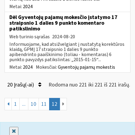
Metai:
2024
Dėl Gyventojų pajamų mokesčio įstatymo 17
straipsnio 1 dalies 9 punkto komentaro
patikslinimo
Web turinio sąrašas
2024-08-20
Informuojame, kad atsižvelgiant į nustatytą korektūros
klaidą, GPMĮ 17 straipsnio 1 dalies 9 punkto
apibendrinto paaiškinimo (toliau - komentaras) 6
punkto pavyzdys patikslintas: „2015-01-15“...
Metai:
2024
Mokesčiai:
Gyventojų pajamų mokestis
20 Įrašų(-ai)
Rodoma nuo 221 iki 221 iš 221 irašų.
1
...
10
11
12
Uždaryti