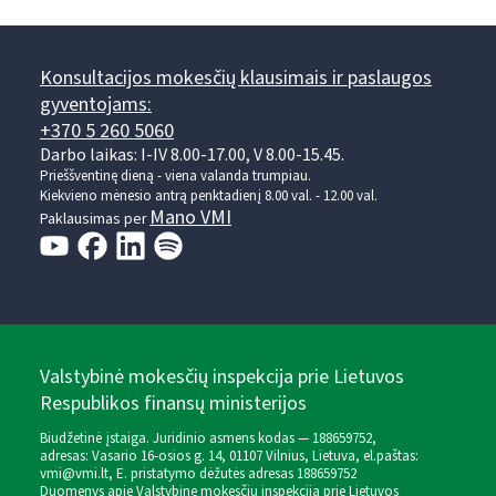
Konsultacijos mokesčių klausimais ir paslaugos
gyventojams:
+370 5 260 5060
Darbo laikas: I-IV 8.00-17.00, V 8.00-15.45.
Prieššventinę dieną - viena valanda trumpiau.
Kiekvieno mėnesio antrą penktadienį 8.00 val. - 12.00 val.
Mano VMI
Paklausimas per
Valstybinė mokesčių inspekcija prie Lietuvos
Respublikos finansų ministerijos
Biudžetinė įstaiga. Juridinio asmens kodas — 188659752,
adresas: Vasario 16-osios g. 14, 01107 Vilnius, Lietuva, el.paštas:
vmi@vmi.lt
, E. pristatymo dėžutės adresas 188659752
Duomenys apie Valstybinę mokesčių inspekciją prie Lietuvos