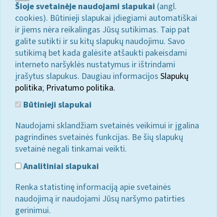
Šioje svetainėje naudojami slapukai
(angl.
cookies). Būtinieji slapukai įdiegiami automatiškai
ir jiems nėra reikalingas Jūsų sutikimas. Taip pat
galite sutikti ir su kitų slapukų naudojimu. Savo
sutikimą bet kada galėsite atšaukti pakeisdami
interneto naršyklės nustatymus ir ištrindami
įrašytus slapukus. Daugiau informacijos
Slapukų
politika
;
Privatumo politika.
Būtinieji slapukai
Naudojami sklandžiam svetainės veikimui ir įgalina
pagrindines svetainės funkcijas. Be šių slapukų
svetainė negali tinkamai veikti.
Analitiniai slapukai
Renka statistinę informaciją apie svetainės
naudojimą ir naudojami Jūsų naršymo patirties
gerinimui.