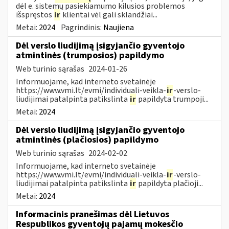
dėl e. sistemų pasiekiamumo kilusios problemos
išspręstos
ir
klientai vėl gali sklandžiai...
Metai:
2024
Pagrindinis:
Naujiena
Dėl verslo liudijimą įsigyjančio gyventojo
atmintinės (trumposios) papildymo
Web turinio sąrašas
2024-01-26
Informuojame, kad interneto svetainėje
https://www.vmi.lt/evmi/individuali-veikla-
ir
-verslo-
liudijimai patalpinta patikslinta
ir
papildyta trumpoji...
Metai:
2024
Dėl verslo liudijimą įsigyjančio gyventojo
atmintinės (plačiosios) papildymo
Web turinio sąrašas
2024-02-02
Informuojame, kad interneto svetainėje
https://www.vmi.lt/evmi/individuali-veikla-
ir
-verslo-
liudijimai patalpinta patikslinta
ir
papildyta plačioji...
Metai:
2024
Informacinis pranešimas dėl Lietuvos
Respublikos gyventojų pajamų mokesčio