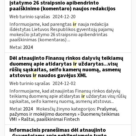
įstatymo 26 straipsnio apibendrinto
paaiškinimo (komentaro) naujos redakcijos
Web turinio sąrašas
2024-12-20
Informuojame, kad parengtas
ir
nauja redakcija
išdėstytas Lietuvos Respublikos gyventojų pajamų
mokesčio įstatymo 26 straipsnio apibendrintas
paaiškinimas (komentaras) ...
Metai:
2024
Dėl atnaujinto Finansų rinkos dalyvių teikiamų
duomenų apie atidarytas
ir
uždarytas...visų
rūšių sąskaitas, seifo kamerų nuomą, asmenų
atstovus
ir
naudos gavėjus XML
Web turinio sąrašas
2024-12-02
Informuojame, kad atnaujintas Finansų rinkos dalyvių
teikiamų duomenų apie atidarytas
ir
uždarytas visų rūšių
sąskaitas, seifo kamerų nuomą, asmenų atstovus...
Metai:
2024
Mokesčių žinyno kategorijos:
Prašymai,
pažymos ir mokėjimo duomenys » Duomenų teikimas
VMI » Raštai, paaiškinimai Fintech
Informacinis pranešimas dėl atnaujinto
„Gyventojams apie nekilnojamojo turto