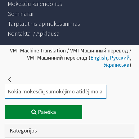
Mokesčių kalendorius
Seminarai
Tarptautinis apmokestinimas
Kontaktai / Apklausa
VMI Machine translation / VMI Машинный перевод /
VMI Машинний переклад (
English
,
Русский
,
Українська
)
Paieška
Kategorijos