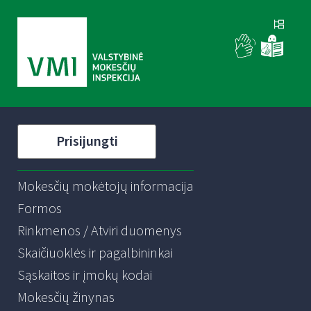
Prisijungti
Mokesčių mokėtojų informacija
Formos
Rinkmenos / Atviri duomenys
Skaičiuoklės ir pagalbininkai
Sąskaitos ir įmokų kodai
Mokesčių žinynas