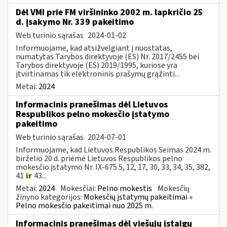
Dėl VMI prie FM viršininko 2002 m. lapkričio 25
d. įsakymo Nr. 339 pakeitimo
Web turinio sąrašas
2024-01-02
Informuojame, kad atsižvelgiant į nuostatas,
numatytas Tarybos direktyvoje (ES) Nr. 2017/2455 bei
Tarybos direktyvoje (ES) 2019/1995, kuriose yra
įtvirtinamas tik elektroninis prašymų grąžinti...
Metai:
2024
Informacinis pranešimas dėl Lietuvos
Respublikos pelno mokesčio įstatymo
pakeitimo
Web turinio sąrašas
2024-07-01
Informuojame, kad Lietuvos Respublikos Seimas 2024 m.
birželio 20 d. priėmė Lietuvos Respublikos pelno
mokesčio įstatymo Nr. IX-675 5, 12, 17, 30, 33, 34, 35, 382,
41
ir
43...
Metai:
2024
Mokesčiai:
Pelno mokestis
Mokesčių
žinyno kategorijos:
Mokesčių įstatymų pakeitimai »
Pelno mokesčio pakeitimai nuo 2025 m.
Informacinis pranešimas dėl viešųjų įstaigų