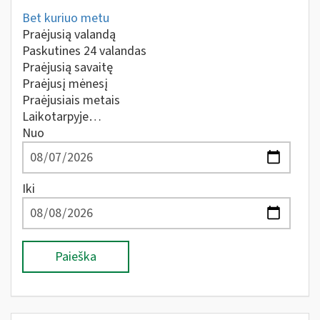
Bet kuriuo metu
Praėjusią valandą
Paskutines 24 valandas
Praėjusią savaitę
Praėjusį mėnesį
Praėjusiais metais
Laikotarpyje…
Nuo
Iki
Paieška