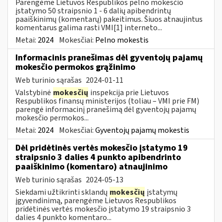
Parengėme Lietuvos Respublikos pelno mokesčio
įstatymo 50 straipsnio 1 - 6 dalių apibendrintų
paaiškinimų (komentarų) pakeitimus. Šiuos atnaujintus
komentarus galima rasti VMI[1] interneto...
Metai:
2024
Mokesčiai:
Pelno mokestis
Informacinis pranešimas dėl gyventojų pajamų
mokesčio permokos grąžinimo
Web turinio sąrašas
2024-01-11
Valstybinė
mokesčių
inspekcija prie Lietuvos
Respublikos finansų ministerijos (toliau – VMI prie FM)
parengė informacinį pranešimą dėl gyventojų pajamų
mokesčio permokos...
Metai:
2024
Mokesčiai:
Gyventojų pajamų mokestis
Dėl pridėtinės vertės mokesčio įstatymo 19
straipsnio 3 dalies 4 punkto apibendrinto
paaiškinimo (komentaro) atnaujinimo
Web turinio sąrašas
2024-05-13
Siekdami užtikrinti sklandų
mokesčių
įstatymų
įgyvendinimą, parengėme Lietuvos Respublikos
pridėtinės vertės mokesčio įstatymo 19 straipsnio 3
dalies 4 punkto komentaro...