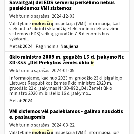
Savaitgalį dėl EDS serverių perkėlimo nebus
pasiekiamos VMI sistemos
Web turinio sąrašas
2024-12-03
Valstybinė
mokesčių
inspekcija (VMI) informuoja, kad
siekiant užtikrinti sklandžią Elektroninio deklaravimo
sistemos (EDS) veiklą, gruodžio 7-8 dienomis bus
vykdomi...
Metai:
2024
Pagrindinis:
Naujiena
ūkio ministro 2009 m. gegužės 15 d. įsakymo Nr.
3D-355 „Dėl Prekybos žemės ūkio
ir
Web turinio sąrašas
2024-01-05
Informuojame, kad nuo 2023 m. gruodžio 23 d. įsigaliojo
Lietuvos Respublikos žemės ūkio ministro 2023 m.
gruodžio 22 d. įsakymas Nr.3D-892 „Dėl Žemės ūkio
ministro 2020 m. birželio 16 d. įsakymo...
Metai:
2024
VMI sistemos vėl pasiekiamos - galima naudotis
e. paslaugomis
Web turinio sąrašas
2024-03-22
Valstybinė
mokesčių
inspekcija (VMI) informuoja, jog