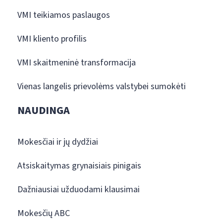
VMI teikiamos paslaugos
VMI kliento profilis
VMI skaitmeninė transformacija
Vienas langelis prievolėms valstybei sumokėti
NAUDINGA
Mokesčiai ir jų dydžiai
Atsiskaitymas grynaisiais pinigais
Dažniausiai užduodami klausimai
Mokesčių ABC