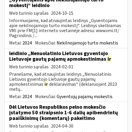
mokestį“ leidinio
Web turinio sąrašas
2024-10-15
Informuojame, kad atnaujintas leidinys „Gyventojams
apie nekilnojamojo turto mokestį“. Leidinys skelbiamas
VMI prie FM[1] interneto svetainėje adresu: www.vmi.lt/
Pagrindinis /...
Metai:
2024
Mokesčiai:
Nekilnojamojo turto mokestis
leidinio „Nenuolatinio Lietuvos gyventojo
Lietuvoje gautų pajamų apmokestinimas
ir
Web turinio sąrašas
2024-02-01
Pranešame, kad atnaujintas leidinys „Nenuolatinio
Lietuvos gyventojo Lietuvoje gautų pajamų
apmokestinimas
ir
deklaravimas“ (deklaruojant 2023
metų...
Metai:
2024
Mokesčiai:
Gyventojų pajamų mokestis
Dėl Lietuvos Respublikos pelno mokesčio
įstatymo 50 straipsnio 1-6 dalių apibendrintų
paaiškinimų (komentarų) pakeitimo
Web turinio sąrašas
2024-04-30