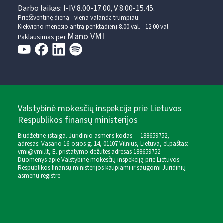
Darbo laikas: I-IV 8.00-17.00, V 8.00-15.45.
Prieššventinę dieną - viena valanda trumpiau.
Kiekvieno mėnesio antrą penktadienį 8.00 val. - 12.00 val.
Mano VMI
Paklausimas per
Valstybinė mokesčių inspekcija prie Lietuvos
Respublikos finansų ministerijos
Biudžetinė įstaiga. Juridinio asmens kodas — 188659752,
adresas: Vasario 16-osios g. 14, 01107 Vilnius, Lietuva, el.paštas:
vmi@vmi.lt
, E. pristatymo dėžutės adresas 188659752
Duomenys apie Valstybinę mokesčių inspekciją prie Lietuvos
Respublikos finansų ministerijos kaupiami ir saugomi Juridinių
asmenų registre