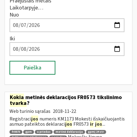
Praėjusiais metais
Laikotarpyje…
Nuo
Iki
Paieška
Kokia
metinės deklaracijos FR0573 tikslinimo
tvarka
?
Web turinio sąrašas
2018-11-22
Registraci
jos
numeris KM1173 Mokestį išskaičiuojantis
asmuo pateiktos deklaraci
jos
FR0573
ir
jos
...
fr0573
gpm
u priedas
metinė deklaracija
gpmį 24 str