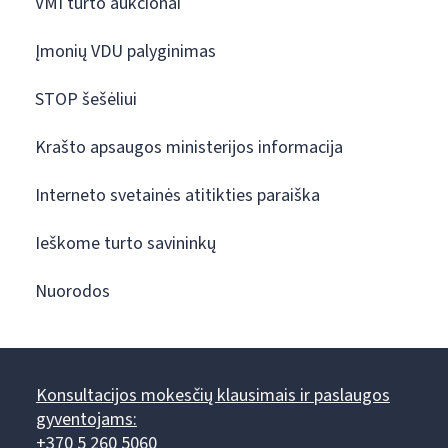
VMI turto aukcionai
Įmonių VDU palyginimas
STOP šešėliui
Krašto apsaugos ministerijos informacija
Interneto svetainės atitikties paraiška
Ieškome turto savininkų
Nuorodos
Konsultacijos mokesčių klausimais ir paslaugos
gyventojams:
+370 5 260 5060