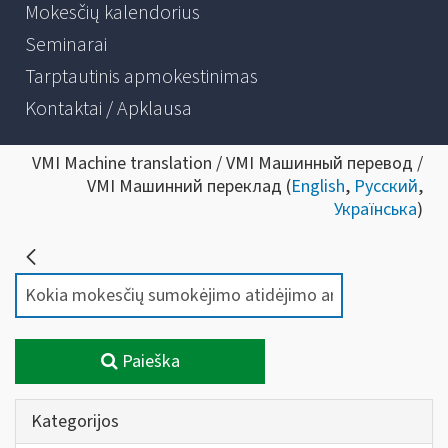
Mokesčių kalendorius
Seminarai
Tarptautinis apmokestinimas
Kontaktai / Apklausa
VMI Machine translation / VMI Машинный перевод /
VMI Машинний переклад (
English
,
Русский
,
Українська
)
Paieška
Kategorijos