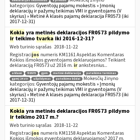
Mokesčių žinyno
deklaracijos tikslinimas
a priedas
kategorijos:
Gyventojų pajamų mokestis » Įmonių
deklaracijų ir pažymų teikimas VMI ir gyventojams (V
skyrius) » Metinė A klasės pajamų deklaracija FR0573 (iki
2017-12-31)
Kokia
yra metinės deklaracijos FR0573 pildymo
ir
teikimo
tvarka
iki 2016-12-31?
Web turinio sąrašas
2018-11-22
Registraci
jos
numeris KM1161 Aspektas Komentaras
Kokios išmokos gyventojams deklaruojamos? Teikiant
deklaraciją FR0573 už 2016 m.
ir
ankstesnius...
a klasė
fr0573
gpm
metinė deklaracija
pateikimo terminas
Mokesčių žinyno
gpmį 24 str
užpildymas
pateikimo būdai
kategorijos:
Gyventojų pajamų mokestis » Įmonių
deklaracijų ir pažymų teikimas VMI ir gyventojams (V
skyrius) » Metinė A klasės pajamų deklaracija FR0573 (iki
2017-12-31)
Kokia
yra metinės deklaracijos FR0573 pildymo
ir
teikimo 2017 m.?
Web turinio sąrašas
2018-11-22
Registraci
jos
numeris KM1158 Aspektas Komentaras
Kokios išmokos gyventojams deklaruojamos? 2017 m.