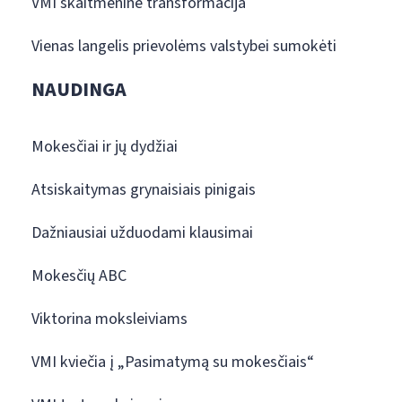
VMI skaitmeninė transformacija
Vienas langelis prievolėms valstybei sumokėti
NAUDINGA
Mokesčiai ir jų dydžiai
Atsiskaitymas grynaisiais pinigais
Dažniausiai užduodami klausimai
Mokesčių ABC
Viktorina moksleiviams
VMI kviečia į „Pasimatymą su mokesčiais“