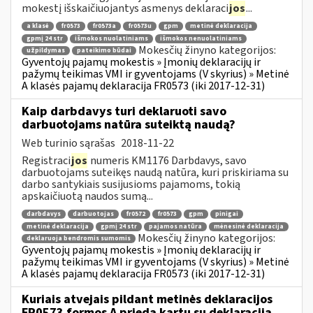
mokestį išskaičiuojantys asmenys deklaraci
jos
...
a klasė
fr0573
fr0573a
fr0573u
gpm
metinė deklaracija
gpmį 24 str
išmokos nuolatiniams
išmokos nenuolatiniams
Mokesčių žinyno kategorijos:
užpildymas
pateikimo būdai
Gyventojų pajamų mokestis » Įmonių deklaracijų ir
pažymų teikimas VMI ir gyventojams (V skyrius) » Metinė
A klasės pajamų deklaracija FR0573 (iki 2017-12-31)
Kaip darbdavys turi deklaruoti savo
darbuotojams natūra suteiktą naudą?
Web turinio sąrašas
2018-11-22
Registraci
jos
numeris KM1176 Darbdavys, savo
darbuotojams suteikęs naudą natūra, kuri priskiriama su
darbo santykiais susijusioms pajamoms, tokią
apskaičiuotą naudos sumą...
darbdavys
darbuotojas
fr0572
fr0573
gpm
pinigai
metinė deklaracija
gpmį 24 str
pajamos natūra
mėnesinė deklaracija
Mokesčių žinyno kategorijos:
deklaruoja bendromis sumomis
Gyventojų pajamų mokestis » Įmonių deklaracijų ir
pažymų teikimas VMI ir gyventojams (V skyrius) » Metinė
A klasės pajamų deklaracija FR0573 (iki 2017-12-31)
Kuriais atvejais pildant metinės deklaracijos
FR0573 formos A priedą kartu su deklaracija