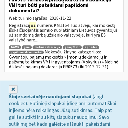
VMI turi būti pateikiami papildomi
dokumentai?
Web turinio sąrašas
2018-11-22
Registraci
jos
numeris KM1164 Tuo atveju, kai mokestį
išskaičiuojantis asmuo nuolatiniam Lietuvos gyventojui
už samdomą darbą užsienio valstybėje, kuri yra ES
valstybė narė...
fr0573
gpm
metinė deklaracija
gpmį 24 str
a priedas
Mokesčių žinyno kategorijos:
papildomi dokumentai
Gyventojų pajamų mokestis » Įmonių deklaracijų ir
pažymų teikimas VMI ir gyventojams (V skyrius) » Metinė
A klasės pajamų deklaracija FR0573 (iki 2017-12-31)
Uždaryti
Šioje svetainėje naudojami slapukai
(angl.
cookies). Būtinieji slapukai įdiegiami automatiškai
ir jiems nėra reikalingas Jūsų sutikimas. Taip pat
galite sutikti ir su kitų slapukų naudojimu. Savo
sutikimą bet kada galėsite atšaukti pakeisdami