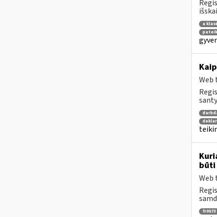
Regis
išska
a klas
patei
gyven
Kaip
Web t
Regis
santy
darbd
dekla
teiki
Kuri
būti
Web t
Regis
samdo
fr0573