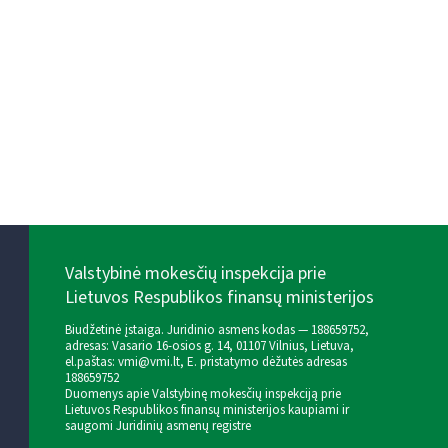
Valstybinė mokesčių inspekcija prie
Lietuvos Respublikos finansų ministerijos
Biudžetinė įstaiga. Juridinio asmens kodas — 188659752,
adresas: Vasario 16-osios g. 14, 01107 Vilnius, Lietuva,
el.paštas:
vmi@vmi.lt
, E. pristatymo dėžutės adresas
188659752
Duomenys apie Valstybinę mokesčių inspekciją prie
Lietuvos Respublikos finansų ministerijos kaupiami ir
saugomi Juridinių asmenų registre