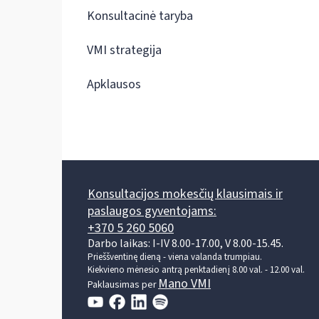
Konsultacinė taryba
VMI strategija
Apklausos
Konsultacijos mokesčių klausimais ir
paslaugos gyventojams:
+370 5 260 5060
Darbo laikas: I-IV 8.00-17.00, V 8.00-15.45.
Prieššventinę dieną - viena valanda trumpiau.
Kiekvieno mėnesio antrą penktadienį 8.00 val. - 12.00 val.
Mano VMI
Paklausimas per