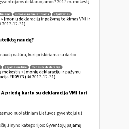
yventojams deklaruojamos? 2017 m. mokestį
tiniams
išmokos nenuolatiniams
užpildymas
 Įmonių deklaracijų ir pažymų teikimas VMI ir
i 2017-12-31)
uteiktą naudą?
audą natūra, kuri priskiriama su darbo
pajamos natūra
mėnesinė deklaracija
 mokestis » Įmonių deklaracijų ir pažymų
acija FR0573 (iki 2017-12-31)
A priedą kartu su deklaracija VMI turi
 asmuo nuolatiniam Lietuvos gyventojui už
čių žinyno kategorijos:
Gyventojų pajamų