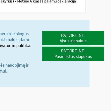
skyrius) » Metinė A klasės pajamų deklaracija
 nėra reikalingas
PATVIRTINTI
aukti pakeisdami
Visus slapukus
ivatumo politika.
PATVIRTINTI
Pasirinktus slapukus
nės naudojimą ir
mui.