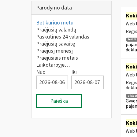
Parodymo data
Kok
Bet kuriuo metu
Web t
Praėjusią valandą
Regis
Paskutines 24 valandas
fr0573
Praėjusią savaitę
pajam
dekla
Praėjusį mėnesį
Praėjusiais metais
Laikotarpyje…
Kok
Nuo
Iki
Web t
Regis
dekla
a klas
Paieška
Gyven
pajam
Kok
Web t