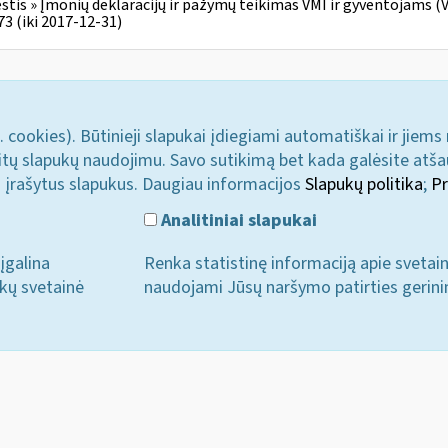
tis » Įmonių deklaracijų ir pažymų teikimas VMI ir gyventojams (V 
3 (iki 2017-12-31)
. cookies). Būtinieji slapukai įdiegiami automatiškai ir jiems
u kitų slapukų naudojimu. Savo sutikimą bet kada galėsite atš
i įrašytus slapukus. Daugiau informacijos
Slapukų politika
;
Pr
Analitiniai slapukai
įgalina
Renka statistinę informaciją apie svetai
ukų svetainė
naudojami Jūsų naršymo patirties gerini