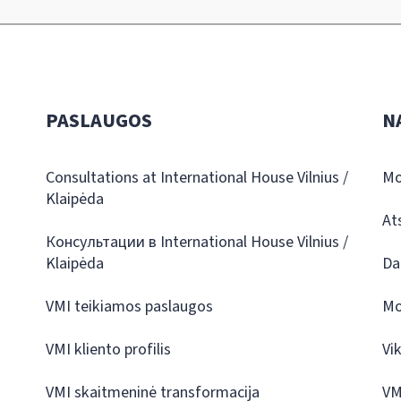
PASLAUGOS
N
Consultations at International House Vilnius /
Mo
Klaipėda
At
Консультации в International House Vilnius /
Klaipėda
Da
VMI teikiamos paslaugos
Mo
VMI kliento profilis
Vi
VMI skaitmeninė transformacija
VM