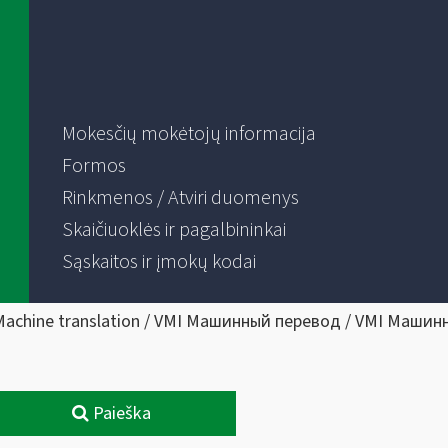
Mokesčių mokėtojų informacija
Formos
Rinkmenos / Atviri duomenys
Skaičiuoklės ir pagalbininkai
Sąskaitos ir įmokų kodai
Machine translation / VMI Машинный перевод / VMI Машин
Paieška