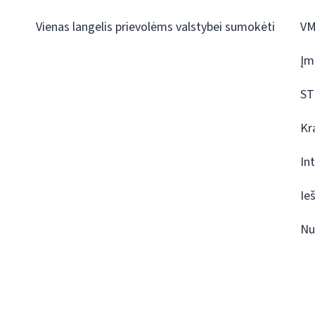
Vienas langelis prievolėms valstybei sumokėti
VM
Įm
ST
Kr
In
Ie
Nu