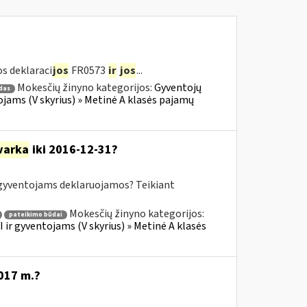
s deklaraci
jos
FR0573
ir
jos
...
Mokesčių žinyno kategorijos:
Gyventojų
das
jams (V skyrius) » Metinė A klasės pajamų
varka
iki 2016-12-31?
yventojams deklaruojamos? Teikiant
Mokesčių žinyno kategorijos:
pateikimo būdai
ir gyventojams (V skyrius) » Metinė A klasės
017 m.?