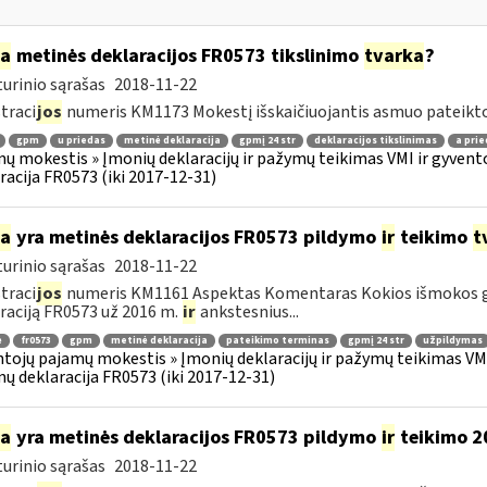
ia
metinės deklaracijos FR0573 tikslinimo
tvarka
?
urinio sąrašas
2018-11-22
traci
jos
numeris KM1173 Mokestį išskaičiuojantis asmuo pateikto
gpm
u priedas
metinė deklaracija
gpmį 24 str
deklaracijos tikslinimas
a prie
ų mokestis » Įmonių deklaracijų ir pažymų teikimas VMI ir gyvento
racija FR0573 (iki 2017-12-31)
ia
yra metinės deklaracijos FR0573 pildymo
ir
teikimo
t
urinio sąrašas
2018-11-22
traci
jos
numeris KM1161 Aspektas Komentaras Kokios išmokos g
raciją FR0573 už 2016 m.
ir
ankstesnius...
ė
fr0573
gpm
metinė deklaracija
pateikimo terminas
gpmį 24 str
užpildymas
tojų pajamų mokestis » Įmonių deklaracijų ir pažymų teikimas VMI 
ų deklaracija FR0573 (iki 2017-12-31)
ia
yra metinės deklaracijos FR0573 pildymo
ir
teikimo 2
urinio sąrašas
2018-11-22