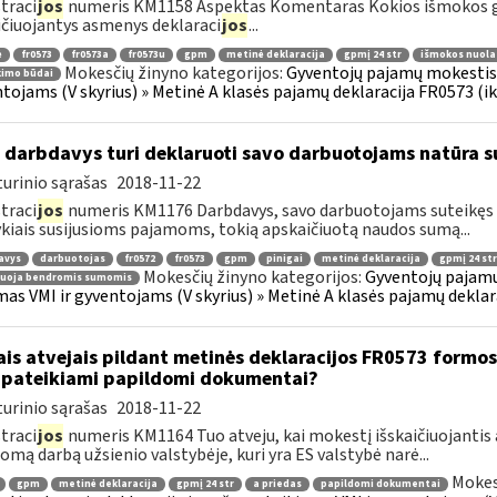
traci
jos
numeris KM1158 Aspektas Komentaras Kokios išmokos g
ičiuojantys asmenys deklaraci
jos
...
ė
fr0573
fr0573a
fr0573u
gpm
metinė deklaracija
gpmį 24 str
išmokos nuola
Mokesčių žinyno kategorijos:
Gyventojų pajamų mokestis »
kimo būdai
tojams (V skyrius) » Metinė A klasės pajamų deklaracija FR0573 (ik
 darbdavys turi deklaruoti savo darbuotojams natūra s
urinio sąrašas
2018-11-22
traci
jos
numeris KM1176 Darbdavys, savo darbuotojams suteikęs n
kiais susijusioms pajamoms, tokią apskaičiuotą naudos sumą...
avys
darbuotojas
fr0572
fr0573
gpm
pinigai
metinė deklaracija
gpmį 24 str
Mokesčių žinyno kategorijos:
Gyventojų pajamų
ruoja bendromis sumomis
mas VMI ir gyventojams (V skyrius) » Metinė A klasės pajamų deklar
ais atvejais pildant metinės deklaracijos FR0573 formos 
 pateikiami papildomi dokumentai?
urinio sąrašas
2018-11-22
traci
jos
numeris KM1164 Tuo atveju, kai mokestį išskaičiuojantis
mą darbą užsienio valstybėje, kuri yra ES valstybė narė...
Mokes
gpm
metinė deklaracija
gpmį 24 str
a priedas
papildomi dokumentai