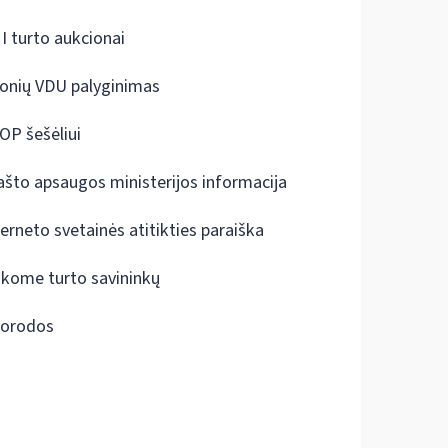
I turto aukcionai
onių VDU palyginimas
OP šešėliui
ašto apsaugos ministerijos informacija
terneto svetainės atitikties paraiška
škome turto savininkų
orodos