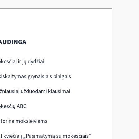
AUDINGA
kesčiai ir jų dydžiai
siskaitymas grynaisiais pinigais
žniausiai užduodami klausimai
kesčių ABC
ktorina moksleiviams
I kviečia į „Pasimatymą su mokesčiais“