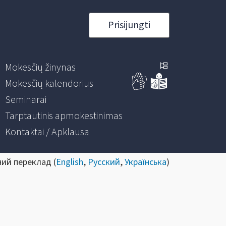
Prisijungti
Mokesčių žinynas
Mokesčių kalendorius
Seminarai
Tarptautinis apmokestinimas
Kontaktai / Apklausa
ний переклад (
English
,
Русский
,
Українська
)