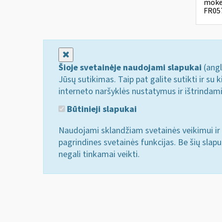
mokes
FR057
Uždaryti
Šioje svetainėje naudojami slapukai
(angl
Jūsų sutikimas. Taip pat galite sutikti ir s
interneto naršyklės nustatymus ir ištrindam
Būtinieji slapukai
Naudojami sklandžiam svetainės veikimui ir 
pagrindines svetainės funkcijas. Be šių slap
negali tinkamai veikti.