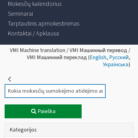
Mokesčių kalendorius
Seminarai
Tarptautinis apmokestinimas
Kontaktai / Apklausa
VMI Machine translation / VMI Машинный перевод /
VMI Машинний переклад (
English
,
Русский
,
Українська
)
Paieška
Kategorijos