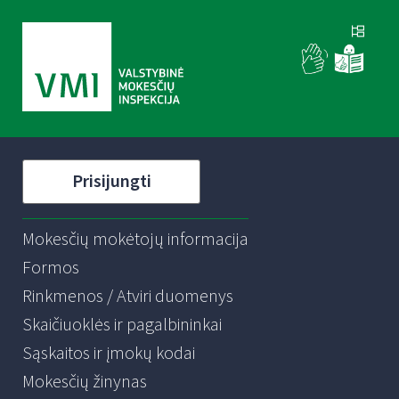
Prisijungti
Mokesčių mokėtojų informacija
Formos
Rinkmenos / Atviri duomenys
Skaičiuoklės ir pagalbininkai
Sąskaitos ir įmokų kodai
Mokesčių žinynas