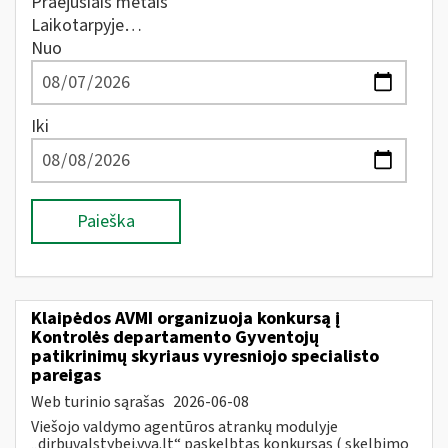
Praėjusiais metais
Laikotarpyje…
Nuo
Iki
Paieška
Klaipėdos AVMI organizuoja konkursą į
Kontrolės departamento Gyventojų
patikrinimų skyriaus vyresniojo specialisto
pareigas
Web turinio sąrašas
2026-06-08
Viešojo valdymo agentūros atrankų modulyje
„dirbuvalstybei.vva.lt“ paskelbtas konkursas ( skelbimo