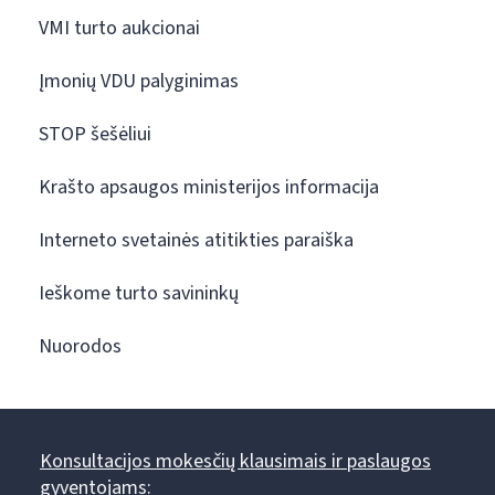
VMI turto aukcionai
Įmonių VDU palyginimas
STOP šešėliui
Krašto apsaugos ministerijos informacija
Interneto svetainės atitikties paraiška
Ieškome turto savininkų
Nuorodos
Konsultacijos mokesčių klausimais ir paslaugos
gyventojams: