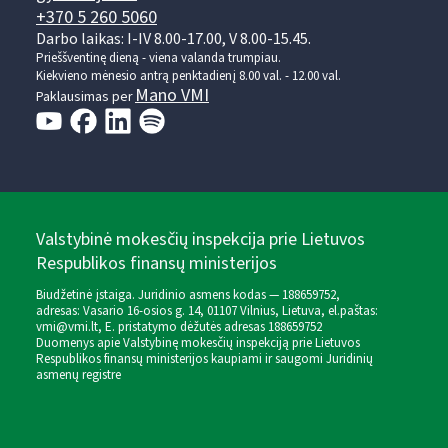
+370 5 260 5060
Darbo laikas: I-IV 8.00-17.00, V 8.00-15.45.
Prieššventinę dieną - viena valanda trumpiau.
Kiekvieno mėnesio antrą penktadienį 8.00 val. - 12.00 val.
Mano VMI
Paklausimas per
Valstybinė mokesčių inspekcija prie Lietuvos
Respublikos finansų ministerijos
Biudžetinė įstaiga. Juridinio asmens kodas — 188659752,
adresas: Vasario 16-osios g. 14, 01107 Vilnius, Lietuva, el.paštas:
vmi@vmi.lt
, E. pristatymo dėžutės adresas 188659752
Duomenys apie Valstybinę mokesčių inspekciją prie Lietuvos
Respublikos finansų ministerijos kaupiami ir saugomi Juridinių
asmenų registre