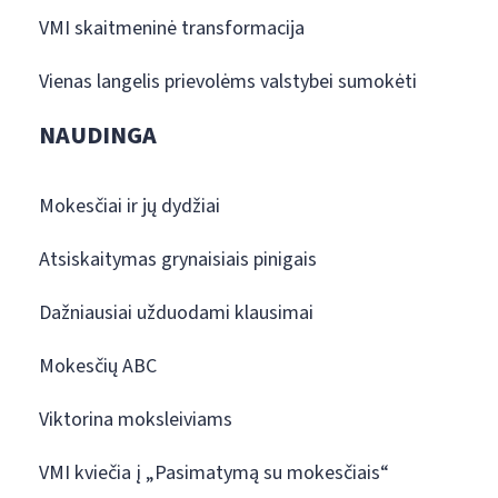
VMI skaitmeninė transformacija
Vienas langelis prievolėms valstybei sumokėti
NAUDINGA
Mokesčiai ir jų dydžiai
Atsiskaitymas grynaisiais pinigais
Dažniausiai užduodami klausimai
Mokesčių ABC
Viktorina moksleiviams
VMI kviečia į „Pasimatymą su mokesčiais“