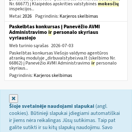
Nr. 66677) į Klaipėdos apskrities valstybinės
mokesčių
inspekcijos...
Metai:
2026
Pagrindinis:
Karjeros skelbimas
Paskelbtas konkursas į Panevėžio AVMI
Administravimo
ir
personalo skyriaus
vyriausiojo
Web turinio sąrašas
2026-07-03
Paskelbtas konkursas Viešojo valdymo agentūros
atrankų modulyje „dirbuvalstybei.vva.lt (skelbimo Nr.
66862) į Panevėžio AVMI Administravimo
ir
personalo
skyriaus...
Pagrindinis:
Karjeros skelbimas
Uždaryti
Šioje svetainėje naudojami slapukai
(angl.
cookies). Būtinieji slapukai įdiegiami automatiškai
ir jiems nėra reikalingas Jūsų sutikimas. Taip pat
galite sutikti ir su kitų slapukų naudojimu. Savo