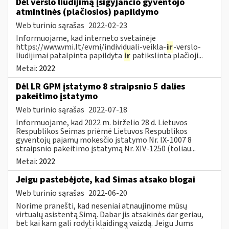
Dėl verslo liudijimą įsigyjančio gyventojo
atmintinės (plačiosios) papildymo
Web turinio sąrašas
2022-02-23
Informuojame, kad interneto svetainėje
https://www.vmi.lt/evmi/individuali-veikla-
ir
-verslo-
liudijimai patalpinta papildyta
ir
patikslinta plačioji...
Metai:
2022
Dėl LR GPM įstatymo 8 straipsnio 5 dalies
pakeitimo įstatymo
Web turinio sąrašas
2022-07-18
Informuojame, kad 2022 m. birželio 28 d. Lietuvos
Respublikos Seimas priėmė Lietuvos Respublikos
gyventojų pajamų mokesčio įstatymo Nr. IX-1007 8
straipsnio pakeitimo įstatymą Nr. XIV-1250 (toliau...
Metai:
2022
Jeigu pastebėjote, kad Simas atsako blogai
Web turinio sąrašas
2022-06-20
Norime pranešti, kad neseniai atnaujinome mūsų
virtualų asistentą Simą. Dabar jis atsakinės dar geriau,
bet kai kam gali rodyti klaidingą vaizdą. Jeigu Jums