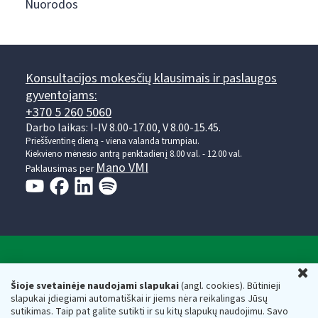
Nuorodos
Konsultacijos mokesčių klausimais ir paslaugos
gyventojams:
+370 5 260 5060
Darbo laikas: I-IV 8.00-17.00, V 8.00-15.45.
Prieššventinę dieną - viena valanda trumpiau.
Kiekvieno mėnesio antrą penktadienį 8.00 val. - 12.00 val.
Mano VMI
Paklausimas per
Valstybinė mokesčių inspekcija prie Lietuvos
U
Respublikos finansų ministerijos
Šioje svetainėje naudojami slapukai
(angl. cookies). Būtinieji
slapukai įdiegiami automatiškai ir jiems nėra reikalingas Jūsų
Biudžetinė įstaiga. Juridinio asmens kodas — 188659752,
sutikimas. Taip pat galite sutikti ir su kitų slapukų naudojimu. Savo