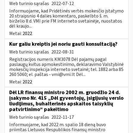
Web turinio sąrašas
2022-07-12
Informuojame, kad Pridėtinės vertės mokesčio įstatymo
20 straipsnio 4 dalies komentaro, paskelbto š. m.
birželio 8 d. VMI prie FM interneto svetainėje, nuostatos
dėl kraujo...
Metai:
2022
Kur galiu kreiptis jei noriu gauti konsultaciją?
Web turinio sąrašas
2022-08-31
Registracijos numeris KM3078 Dėl pajamų pagal
paslaugų kvitus apmokestinimo, deklaravimo Valstybinė
mokesčių inspekcija interneto svetainė; tel. 1882 arba 85
260 5060; el. paštas -
vmi@vmi.lt
Dėl...
Metai:
2022
Dėl LR finansų ministro 2002 m. gruodžio 24 d.
įsakymo Nr. 415 „Dėl gyventojų, įsigijusių verslo
liudijimus, buhalterinės apskaitos taisyklių
patvirtinimo“ pakeitimo
Web turinio sąrašas
2022-11-17
Informuojame, kad 2022 m. spalio 18 dieną buvo
priimtas Lietuvos Respublikos finansų ministro