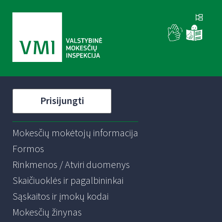
Prisijungti
Mokesčių mokėtojų informacija
Formos
Rinkmenos / Atviri duomenys
Skaičiuoklės ir pagalbininkai
Sąskaitos ir įmokų kodai
Mokesčių žinynas