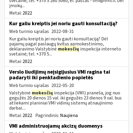
svetainė; tel. +370 5 260 5060; el. paštas -
vmi@vmi.lt
Dėl
įmokų...
Metai:
2022
Kur galiu kreiptis jei noriu gauti konsultaciją?
Web turinio sąrašas
2022-08-31
Kur galiu kreiptis jei noriu gauti konsultaciją? Dėl
pajamų pagal paslaugų kvitus apmokestinimo,
deklaravimo Valstybinė
mokesčių
inspekcija interneto
svetainė; tel. +370 5...
Metai:
2022
Verslo liudijimų neįsigijusius VMI ragina tai
padaryti iki penktadienio popietės
Web turinio sąrašas
2022-05-20
Valstybinė
mokesčių
inspekcija (VMI) praneša, jog nuo
gegužės 20 dienos 15 val. iki gegužės 23 dienos 9 val. bus
atliekami planiniai VMI vidinių sistemų atnaujinimo
darbai....
Metai:
2022
Pagrindinis:
Naujiena
VMI administruojamų akcizų duomenys