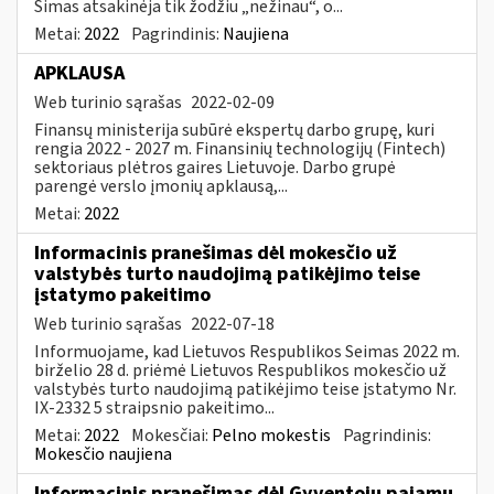
Simas atsakinėja tik žodžiu „nežinau“, o...
Metai:
2022
Pagrindinis:
Naujiena
APKLAUSA
Web turinio sąrašas
2022-02-09
Finansų ministerija subūrė ekspertų darbo grupę, kuri
rengia 2022 - 2027 m. Finansinių technologijų (Fintech)
sektoriaus plėtros gaires Lietuvoje. Darbo grupė
parengė verslo įmonių apklausą,...
Metai:
2022
Informacinis pranešimas dėl mokesčio už
valstybės turto naudojimą patikėjimo teise
įstatymo pakeitimo
Web turinio sąrašas
2022-07-18
Informuojame, kad Lietuvos Respublikos Seimas 2022 m.
birželio 28 d. priėmė Lietuvos Respublikos mokesčio už
valstybės turto naudojimą patikėjimo teise įstatymo Nr.
IX-2332 5 straipsnio pakeitimo...
Metai:
2022
Mokesčiai:
Pelno mokestis
Pagrindinis:
Mokesčio naujiena
Informacinis pranešimas dėl Gyventojų pajamų