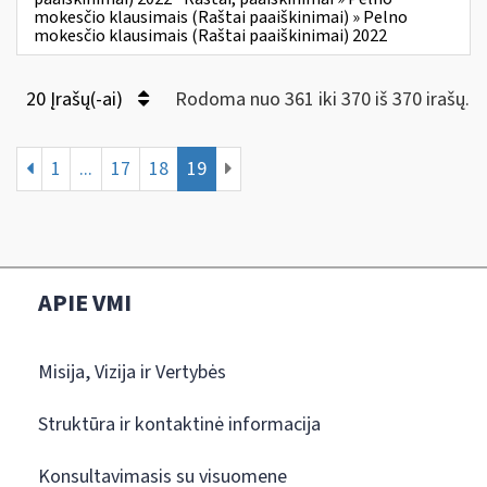
mokesčio klausimais (Raštai paaiškinimai) » Pelno
mokesčio klausimais (Raštai paaiškinimai) 2022
20 Įrašų(-ai)
Rodoma nuo 361 iki 370 iš 370 irašų.
1
...
17
18
19
APIE VMI
Misija, Vizija ir Vertybės
Struktūra ir kontaktinė informacija
Konsultavimasis su visuomene