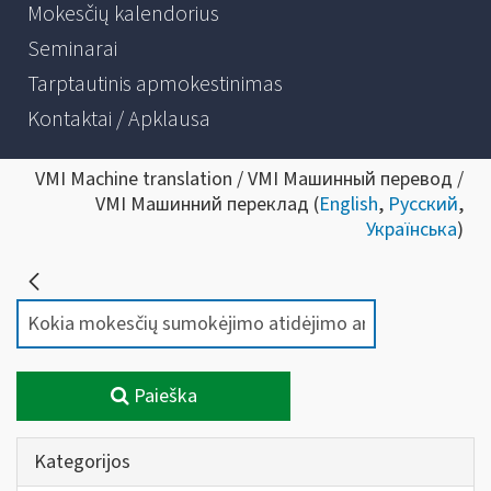
Mokesčių kalendorius
Seminarai
Tarptautinis apmokestinimas
Kontaktai / Apklausa
VMI Machine translation / VMI Машинный перевод /
VMI Машинний переклад (
English
,
Русский
,
Українська
)
Paieška
Kategorijos