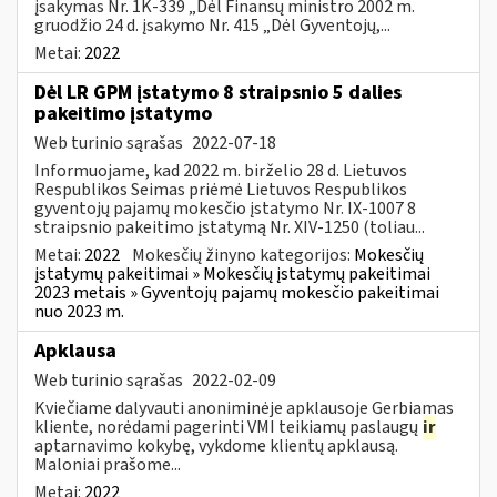
įsakymas Nr. 1K-339 „Dėl Finansų ministro 2002 m.
gruodžio 24 d. įsakymo Nr. 415 „Dėl Gyventojų,...
Metai:
2022
Dėl LR GPM įstatymo 8 straipsnio 5 dalies
pakeitimo įstatymo
Web turinio sąrašas
2022-07-18
Informuojame, kad 2022 m. birželio 28 d. Lietuvos
Respublikos Seimas priėmė Lietuvos Respublikos
gyventojų pajamų mokesčio įstatymo Nr. IX-1007 8
straipsnio pakeitimo įstatymą Nr. XIV-1250 (toliau...
Metai:
2022
Mokesčių žinyno kategorijos:
Mokesčių
įstatymų pakeitimai » Mokesčių įstatymų pakeitimai
2023 metais » Gyventojų pajamų mokesčio pakeitimai
nuo 2023 m.
Apklausa
Web turinio sąrašas
2022-02-09
Kviečiame dalyvauti anoniminėje apklausoje Gerbiamas
kliente, norėdami pagerinti VMI teikiamų paslaugų
ir
aptarnavimo kokybę, vykdome klientų apklausą.
Maloniai prašome...
Metai:
2022