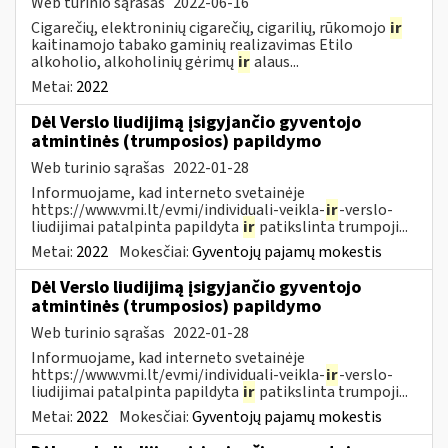
Web turinio sąrašas
2022-06-16
Cigarečių, elektroninių cigarečių, cigarilių, rūkomojo
ir
kaitinamojo tabako gaminių realizavimas Etilo
alkoholio, alkoholinių gėrimų
ir
alaus...
Metai:
2022
Dėl Verslo liudijimą įsigyjančio gyventojo
atmintinės (trumposios) papildymo
Web turinio sąrašas
2022-01-28
Informuojame, kad interneto svetainėje
https://www.vmi.lt/evmi/individuali-veikla-
ir
-verslo-
liudijimai patalpinta papildyta
ir
patikslinta trumpoji...
Metai:
2022
Mokesčiai:
Gyventojų pajamų mokestis
Dėl Verslo liudijimą įsigyjančio gyventojo
atmintinės (trumposios) papildymo
Web turinio sąrašas
2022-01-28
Informuojame, kad interneto svetainėje
https://www.vmi.lt/evmi/individuali-veikla-
ir
-verslo-
liudijimai patalpinta papildyta
ir
patikslinta trumpoji...
Metai:
2022
Mokesčiai:
Gyventojų pajamų mokestis