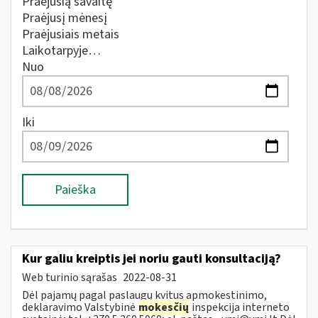
Praėjusią savaitę
Praėjusį mėnesį
Praėjusiais metais
Laikotarpyje…
Nuo
Iki
Paieška
Kur galiu kreiptis jei noriu gauti konsultaciją?
Web turinio sąrašas
2022-08-31
Dėl pajamų pagal paslaugų kvitus apmokestinimo,
deklaravimo Valstybinė
mokesčių
inspekcija interneto