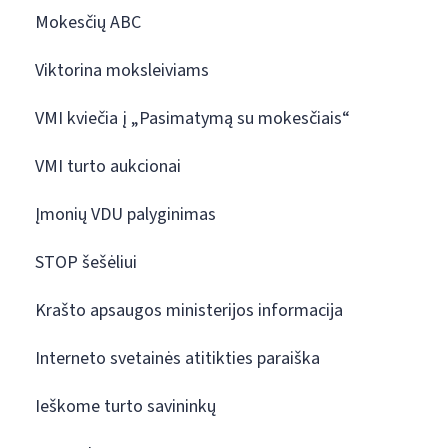
Mokesčių ABC
Viktorina moksleiviams
VMI kviečia į „Pasimatymą su mokesčiais“
VMI turto aukcionai
Įmonių VDU palyginimas
STOP šešėliui
Krašto apsaugos ministerijos informacija
Interneto svetainės atitikties paraiška
Ieškome turto savininkų