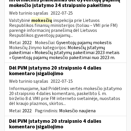
mokesčio įstatymo 34 straipsnio pakeitimo
Web turinio sąrašas
2022-07-25
Valstybinė
mokesčių
inspekcija prie Lietuvos
Respublikos finansų ministerijos (toliau – VMI prie FM)
parengė informacinį pranešimą dėl Lietuvos
Respublikos gyventojų pajamų...
Metai:
2022
Mokesčiai:
Gyventojų pajamų mokestis
Mokesčių žinyno kategorijos:
Mokesčių įstatymų
pakeitimai » Mokesčių įstatymų pakeitimai 2023 metais
» Gyventojų pajamų mokesčio pakeitimai nuo 2023 m.
Dėl PVM įstatymo 20 straipsnio 4 dalies
komentaro įsigaliojimo
Web turinio sąrašas
2022-07-15
Informuojame, kad Pridėtinės vertės mokesčio įstatymo
20 straipsnio 4 dalies komentaro, paskelbto š. m.
birželio 8 d. VMI prie FM interneto svetainėje, nuostatos
dėl kraujo plazmos, skirtos...
Metai:
2022
Pagrindinis:
Mokesčio naujiena
Dėl PVM įstatymo 20 straipsnio 4 dalies
komentaro įsigaliojimo