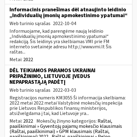
Informacinis pranešimas dėl atnaujinto leidinio
„Individualių įmonių apmokestinimo ypatumai“
Web turinio sąrašas
2022-10-04
Informuojame, kad parengėme naują leidinio
„Individualių įmonių apmokestinimo ypatumai“
redakciją. Šis leidinys yra skelbiamas VMI prie FM
interneto svetainėje adresu http://www.vmi.lt Šis
raštas...
Metai:
2022
DĖL TEIKIAMOS PARAMOS UKRAINAI
PRIPAŽINIMO, LIETUVOJE ĮVEDUS
NEPAPRASTĄJĄ PADĖTĮ
Web turinio sąrašas
2022-03-03
Registracijos numeris KM3055 Ši informacija skelbiama:
2022 metai 2022 metai Valstybinė mokesčių inspekcija
prie Lietuvos Respublikos finansų ministerijos,
atsižvelgdama į tai, kad Lietuvoje yra...
Metai:
2022
Mokesčių žinyno kategorijos:
Raštai,
paaiškinimai » Gyventojų pajamų mokesčio klausimais
(Raštai, paaiškinimai) » GPM klausimais (Raštai,
paaiškinimai) 2022
Raštai, paaiškinimai » Pelno