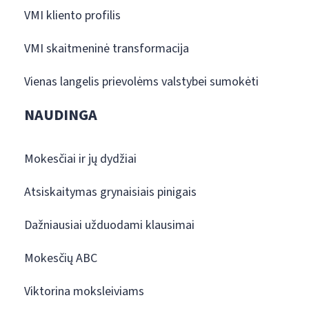
VMI kliento profilis
VMI skaitmeninė transformacija
Vienas langelis prievolėms valstybei sumokėti
NAUDINGA
Mokesčiai ir jų dydžiai
Atsiskaitymas grynaisiais pinigais
Dažniausiai užduodami klausimai
Mokesčių ABC
Viktorina moksleiviams