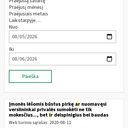
Praėjusią savaitę
Praėjusį mėnesį
Praėjusiais metais
Laikotarpyje…
Nuo
Iki
Paieška
Įmonės lėšomis būstus pirkę
ar
nuomavęsi
verslininkai privalės sumokėti ne tik
mokesčius..., bet
ir
delspinigius bei baudas
Web turinio sąrašas
2020-08-11