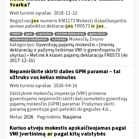
tvarka
?
Web turinio sąrašas
2018-11-22
Registraci
jos
numeris KM1173 Mokestį išskaičiuojantis
asmuo pateiktos deklaraci
jos
FR0573
ir
jos
...
fr0573
gpm
u priedas
metinė deklaracija
gpmį 24 str
Mokesčių žinyno
deklaracijos tikslinimas
a priedas
kategorijos:
Gyventojų pajamų mokestis » Įmonių
deklaracijų ir pažymų teikimas VMI ir gyventojams (V
skyrius) » Metinė A klasės pajamų deklaracija FR0573 (iki
2017-12-31)
Nepamirškite skirti dalies GPM paramai – tai
užtruks vos kelias minutes
Web turinio sąrašas
2026-04-16
Valstybinė mokesčių inspekcija (VMI) primena
gyventojams nepamiršti skirti dalį sumokėto gyventojų
pajamų mokesčio (GPM) paramai. Prašymus skirti
paramą gyventojai gali pateikti iki gegužės 4 d....
Metai:
2026
Pagrindinis:
Naujiena
Kuriuo atveju mokestis apskaičiuojamas pagal
VMI įvertinimą
ar
pagal kitų valstybės