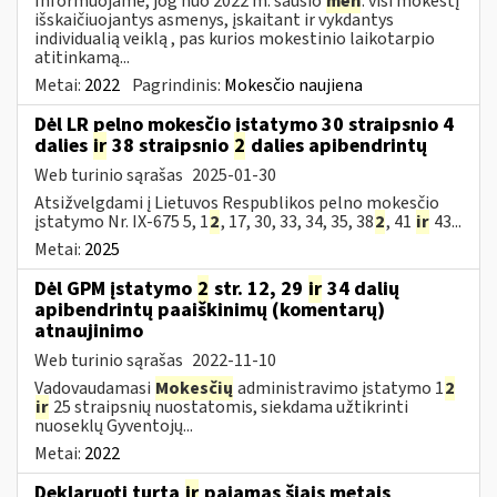
Informuojame, jog nuo 2022 m. sausio
mėn
. visi mokestį
išskaičiuojantys asmenys, įskaitant ir vykdantys
individualią veiklą , pas kurios mokestinio laikotarpio
atitinkamą...
Metai:
2022
Pagrindinis:
Mokesčio naujiena
Dėl LR pelno mokesčio įstatymo 30 straipsnio 4
dalies
ir
38 straipsnio
2
dalies apibendrintų
Web turinio sąrašas
2025-01-30
Atsižvelgdami į Lietuvos Respublikos pelno mokesčio
įstatymo Nr. IX-675 5, 1
2
, 17, 30, 33, 34, 35, 38
2
, 41
ir
43...
Metai:
2025
Dėl GPM įstatymo
2
str. 12, 29
ir
34 dalių
apibendrintų paaiškinimų (komentarų)
atnaujinimo
Web turinio sąrašas
2022-11-10
Vadovaudamasi
Mokesčių
administravimo įstatymo 1
2
ir
25 straipsnių nuostatomis, siekdama užtikrinti
nuoseklų Gyventojų...
Metai:
2022
Deklaruoti turtą
ir
pajamas šiais metais