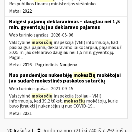
Respublikos finansų ministerijos viršininko...
Metai:
2022
Baigėsi pajamų deklaravimas – daugiau nei 1,5
mln. gyventojų jau deklaravo pajamas
Web turinio sąrašas
2026-05-06
Valstybinė
mokesčių
inspekcija (VMI) informuoja, kad
pasibaigus pajamų deklaravimo laikotarpiui, pajamas už
2025 m. jau deklaravo daugiau nei 1,5 mln. gyventojų.
Pagal...
Metai:
2026
Pagrindinis:
Naujiena
Nuo pandemijos nukentėję
mokesčių
mokėtojai
jau sudarė mokestinės paskolos sutarčių
Web turinio sąrašas
2021-09-15
Valstybinė
mokesčių
inspekcija (toliau – VMI)
informuoja, kad 39,2 tūkst.
mokesčių
mokėtojų, kurie
buvo įtraukti į nukentėjusių nuo COVID-19...
Metai:
2021
20 Įrašų(-ai)
Rodoma nuo 721 iki 740 iš 7,292 irašų.