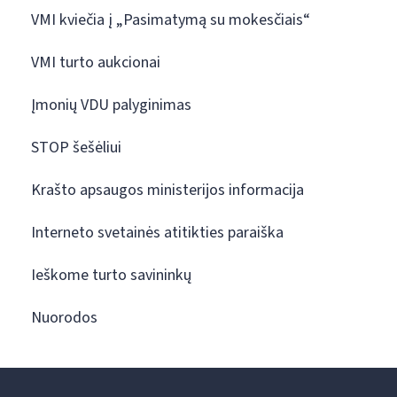
VMI kviečia į „Pasimatymą su mokesčiais“
VMI turto aukcionai
Įmonių VDU palyginimas
STOP šešėliui
Krašto apsaugos ministerijos informacija
Interneto svetainės atitikties paraiška
Ieškome turto savininkų
Nuorodos