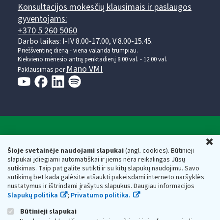
Konsultacijos mokesčių klausimais ir paslaugos
gyventojams:
+370 5 260 5060
Darbo laikas: I-IV 8.00-17.00, V 8.00-15.45.
Prieššventinę dieną - viena valanda trumpiau.
Kiekvieno mėnesio antrą penktadienį 8.00 val. - 12.00 val.
Mano VMI
Paklausimas per
Valstybinė mokesčių inspekcija prie Lietuvos
U
Respublikos finansų ministerijos
Šioje svetainėje naudojami slapukai
(angl. cookies). Būtinieji
slapukai įdiegiami automatiškai ir jiems nėra reikalingas Jūsų
Biudžetinė įstaiga. Juridinio asmens kodas — 188659752,
sutikimas. Taip pat galite sutikti ir su kitų slapukų naudojimu. Savo
adresas: Vasario 16-osios g. 14, 01107 Vilnius, Lietuva, el.paštas:
sutikimą bet kada galėsite atšaukti pakeisdami interneto naršyklės
vmi@vmi.lt
, E. pristatymo dėžutės adresas 188659752
nustatymus ir ištrindami įrašytus slapukus. Daugiau informacijos
Duomenys apie Valstybinę mokesčių inspekciją prie Lietuvos
Slapukų politika
;
Privatumo politika.
Respublikos finansų ministerijos kaupiami ir saugomi Juridinių
asmenų registre
Būtinieji slapukai