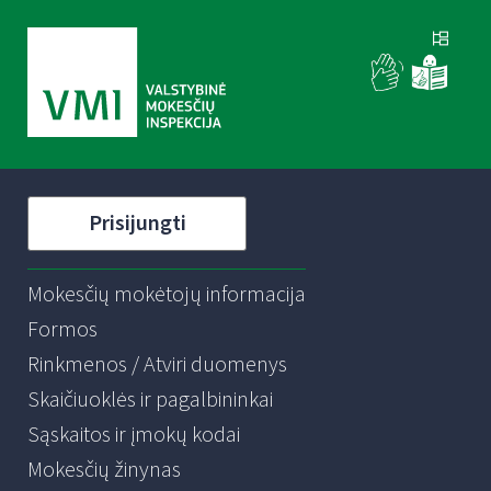
Prisijungti
Mokesčių mokėtojų informacija
Formos
Rinkmenos / Atviri duomenys
Skaičiuoklės ir pagalbininkai
Sąskaitos ir įmokų kodai
Mokesčių žinynas