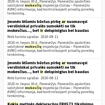
2020 m. liepos 30 d., Panevėžys. Panevėžio apskrities
valstybinė
mokesčių
inspekcija (toliau – Panevėžio
AVMI) informuoja, kad kontroliuojant privačių poreikių
tenkinimą...
Įmonės lėšomis būstus pirkę
ar
nuomavęsi
verslininkai privalės sumokėti ne tik
mokesčius..., bet
ir
delspinigius bei baudas
Web turinio sąrašas
2020-08-11
2020 m. liepos 30 d., Panevėžys. Panevėžio apskrities
valstybinė
mokesčių
inspekcija (toliau – Panevėžio
AVMI) informuoja, kad kontroliuojant privačių poreikių
tenkinimą...
Įmonės lėšomis būstus pirkę
ar
nuomavęsi
verslininkai privalės sumokėti ne tik
mokesčius..., bet
ir
delspinigius bei baudas
Web turinio sąrašas
2020-08-11
2020 m. liepos 30 d., Panevėžys. Panevėžio apskrities
valstybinė
mokesčių
inspekcija (toliau – Panevėžio
AVMI) informuoja, kad kontroliuojant privačių poreikių
tenkinimą...
Kokia
metinės deklaracijos FR0573 tikslinimo