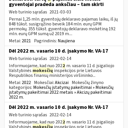
gyventojai pradeda anksčiau – tam skirti
Web turinio sąrašas
2021-03-03
Pernai 1,25 mln. gyventojų deklaravo pajamas laiku, iš jų
848 tūkst. susigrąžino beveik 184 mln. eurų GPM
permokų. 355 tūkst. gyventojų deklaravo mokėtiną 192
mln. eurų GPM sumą už 2019 m....
Metai:
2021
Pagrindinis:
Naujiena
Dėl 2022 m. vasario 10 d. įsakymo Nr. VA-17
Web turinio sąrašas
2022-02-14
Informuojame, kad nuo 202
2
m. vasario 11 d. įsigaliojo
Valstybinės
mokesčių
inspekcijos prie Lietuvos
Respublikos finansų ministerijos viršininko...
Metai:
2022
Mokesčiai:
Akcizai
Mokesčių žinyno
kategorijos:
Mokesčių įstatymų pakeitimai » Mokesčių
įstatymų pakeitimai 2022 metais » Akcizų pakeitimai
2022 m.
Dėl 2022 m. vasario 10 d. įsakymo Nr. VA-17
Web turinio sąrašas
2022-02-14
Informuojame, kad nuo 202
2
m. vasario 11 d. įsigaliojo
Valstybinės
mokesčių
inspekcijos prie Lietuvos