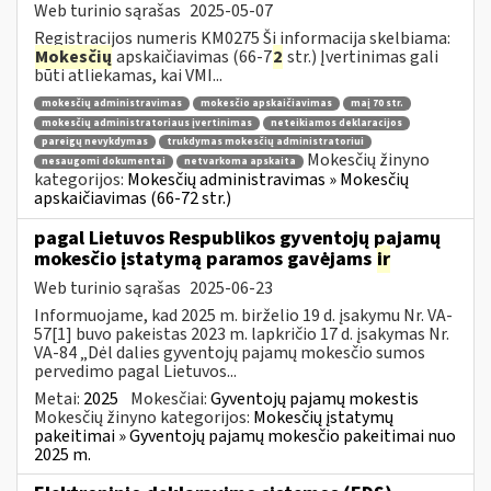
Web turinio sąrašas
2025-05-07
Registracijos numeris KM0275 Ši informacija skelbiama:
Mokesčių
apskaičiavimas (66-7
2
str.) Įvertinimas gali
būti atliekamas, kai VMI...
mokesčių administravimas
mokesčio apskaičiavimas
maį 70 str.
mokesčių administratoriaus įvertinimas
neteikiamos deklaracijos
pareigų nevykdymas
trukdymas mokesčių administratoriui
Mokesčių žinyno
nesaugomi dokumentai
netvarkoma apskaita
kategorijos:
Mokesčių administravimas » Mokesčių
apskaičiavimas (66-72 str.)
pagal Lietuvos Respublikos gyventojų pajamų
mokesčio įstatymą paramos gavėjams
ir
Web turinio sąrašas
2025-06-23
Informuojame, kad 2025 m. birželio 19 d. įsakymu Nr. VA-
57[1] buvo pakeistas 2023 m. lapkričio 17 d. įsakymas Nr.
VA-84 „Dėl dalies gyventojų pajamų mokesčio sumos
pervedimo pagal Lietuvos...
Metai:
2025
Mokesčiai:
Gyventojų pajamų mokestis
Mokesčių žinyno kategorijos:
Mokesčių įstatymų
pakeitimai » Gyventojų pajamų mokesčio pakeitimai nuo
2025 m.