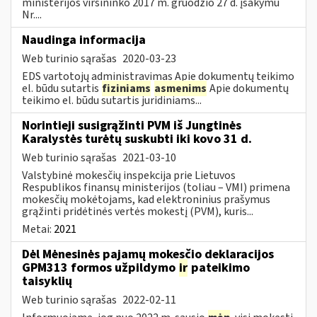
ministerijos viršininko 2017 m. gruodžio 27 d. įsakymu
Nr....
Naudinga informacija
Web turinio sąrašas
2020-03-23
EDS vartotojų administravimas Apie dokumentų teikimo
el. būdu sutartis
fiziniams
asmenims
Apie dokumentų
teikimo el. būdu sutartis juridiniams...
Norintieji susigrąžinti PVM iš Jungtinės
Karalystės turėtų suskubti iki kovo 31 d.
Web turinio sąrašas
2021-03-10
Valstybinė mokesčių inspekcija prie Lietuvos
Respublikos finansų ministerijos (toliau – VMI) primena
mokesčių mokėtojams, kad elektroninius prašymus
grąžinti pridėtinės vertės mokestį (PVM), kuris...
Metai:
2021
Dėl Mėnesinės pajamų mokesčio deklaracijos
GPM313 formos užpildymo
ir
pateikimo
taisyklių
Web turinio sąrašas
2022-02-11