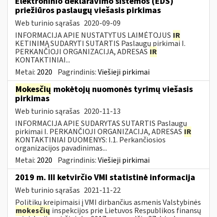
Elektroninio deklaravimo sistemos (EDS)
priežiūros paslaugų viešasis pirkimas
Web turinio sąrašas
2020-09-09
INFORMACIJA APIE NUSTATYTUS LAIMĖTOJUS
IR
KETINIMĄ SUDARYTI SUTARTIS Paslaugų pirkimai I.
PERKANČIOJI ORGANIZACIJA, ADRESAS
IR
KONTAKTINIAI...
Metai:
2020
Pagrindinis:
Viešieji pirkimai
Mokesčių
mokėtojų nuomonės tyrimų viešasis
pirkimas
Web turinio sąrašas
2020-11-13
INFORMACIJA APIE SUDARYTAS SUTARTIS Paslaugų
pirkimai I. PERKANČIOJI ORGANIZACIJA, ADRESAS
IR
KONTAKTINIAI DUOMENYS: I.1. Perkančiosios
organizacijos pavadinimas...
Metai:
2020
Pagrindinis:
Viešieji pirkimai
2019 m. III ketvirčio VMI statistinė informacija
Web turinio sąrašas
2021-11-22
Politikų kreipimaisi į VMI dirbančius asmenis Valstybinės
mokesčių
inspekcijos prie Lietuvos Respublikos finansų