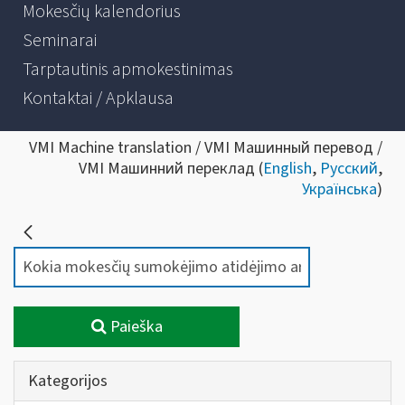
Mokesčių kalendorius
Seminarai
Tarptautinis apmokestinimas
Kontaktai / Apklausa
VMI Machine translation / VMI Машинный перевод /
VMI Машинний переклад (
English
,
Русский
,
Українська
)
Paieška
Kategorijos