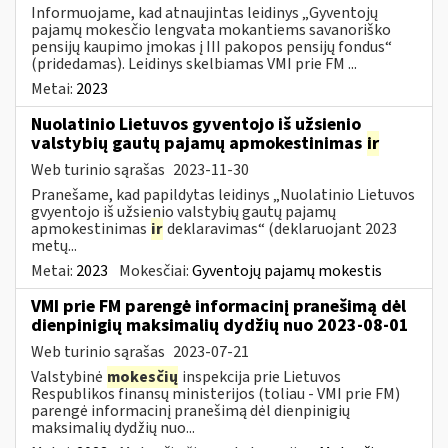
Informuojame, kad atnaujintas leidinys „Gyventojų
pajamų mokesčio lengvata mokantiems savanoriško
pensijų kaupimo įmokas į III pakopos pensijų fondus“
(pridedamas). Leidinys skelbiamas VMI prie FM ...
Metai:
2023
Nuolatinio Lietuvos gyventojo iš užsienio
valstybių gautų pajamų apmokestinimas
ir
Web turinio sąrašas
2023-11-30
Pranešame, kad papildytas leidinys „Nuolatinio Lietuvos
gvyentojo iš užsienio valstybių gautų pajamų
apmokestinimas
ir
deklaravimas“ (deklaruojant 2023
metų...
Metai:
2023
Mokesčiai:
Gyventojų pajamų mokestis
VMI prie FM parengė informacinį pranešimą dėl
dienpinigių maksimalių dydžių nuo 2023-08-01
Web turinio sąrašas
2023-07-21
Valstybinė
mokesčių
inspekcija prie Lietuvos
Respublikos finansų ministerijos (toliau - VMI prie FM)
parengė informacinį pranešimą dėl dienpinigių
maksimalių dydžių nuo...