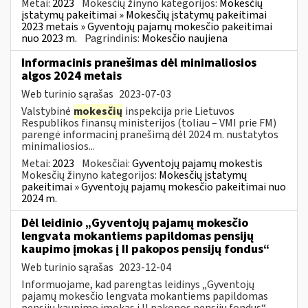
Metai:
2023
Mokesčių žinyno kategorijos:
Mokesčių
įstatymų pakeitimai » Mokesčių įstatymų pakeitimai
2023 metais » Gyventojų pajamų mokesčio pakeitimai
nuo 2023 m.
Pagrindinis:
Mokesčio naujiena
Informacinis pranešimas dėl minimaliosios
algos 2024 metais
Web turinio sąrašas
2023-07-03
Valstybinė
mokesčių
inspekcija prie Lietuvos
Respublikos finansų ministerijos (toliau – VMI prie FM)
parengė informacinį pranešimą dėl 2024 m. nustatytos
minimaliosios...
Metai:
2023
Mokesčiai:
Gyventojų pajamų mokestis
Mokesčių žinyno kategorijos:
Mokesčių įstatymų
pakeitimai » Gyventojų pajamų mokesčio pakeitimai nuo
2024 m.
Dėl leidinio „Gyventojų pajamų mokesčio
lengvata mokantiems papildomas pensijų
kaupimo įmokas į II pakopos pensijų fondus“
Web turinio sąrašas
2023-12-04
Informuojame, kad parengtas leidinys „Gyventojų
pajamų mokesčio lengvata mokantiems papildomas
pensijų kaupimo įmokas į II pakopos pensijų fondus“