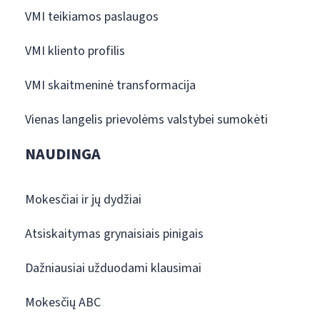
VMI teikiamos paslaugos
VMI kliento profilis
VMI skaitmeninė transformacija
Vienas langelis prievolėms valstybei sumokėti
NAUDINGA
Mokesčiai ir jų dydžiai
Atsiskaitymas grynaisiais pinigais
Dažniausiai užduodami klausimai
Mokesčių ABC