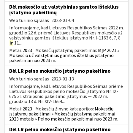
Dėl mokesčio už valstybinius gamtos išteklius
įstatymo pakeitimų
Web turinio sąrašas
2023-01-04
Informuojame, kad Lietuvos Respublikos Seimas 2022 m.
gruodžio 22 d. priėmė Lietuvos Respublikos mokesčio už
valstybinius gamtos išteklius įstatymo Nr. I-1163 6, 7, 8
ir
11...
Metai:
2023
Mokesčių įstatymų pakeitimai:
MĮP 2021 »
Mokesčio už valstybinius gamtos išteklius įstatymo
pakeitimai nuo 2023 m.
Dėl LR pelno mokesčio įstatymo pakeitimo
Web turinio sąrašas
2023-01-13
Informuojame, kad Lietuvos Respublikos Seimas priėmė
Lietuvos Respublikos pelno mokesčio įstatymo Nr. IX-
675 31 straipsnio pakeitimo įstatymus — 2022 m.
gruodžio 13 d. Nr. XIV-1664...
Metai:
2023
Mokesčių žinyno kategorijos:
Mokesčių
įstatymų pakeitimai » Mokesčių įstatymų pakeitimai
2023 metais » Pelno mokesčio pakeitimai nuo 2023 m.
Dėl LR pelno mokesčio įstatymo pakeitimo