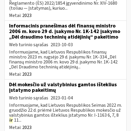
Reglamento (ES) 2022/1854 įgyvendinimo Nr. XIV-1680
(toliau — Įstatymas), kuriuo...
Metai:
2023
Informacinis pranešimas dėl finansų ministro
2006 m. kovo 29 d. įsakymo Nr. 1K-142 įsakymo
„Dėl draudimo techninių atidėjinių“ pakeitimo
Web turinio sąrašas
2023-10-03
Informuojame, kad Lietuvos Respublikos finansų
ministro 2023 m. rugsėjo 29 d. įsakymu Nr. 1K-334 „Dėl
finansų ministro 2006 m. kovo 29 d. įsakymo Nr. 1K-142
„Dėl Draudimo techninių atidėjinių...
Metai:
2023
Dėl mokesčio už valstybinius gamtos išteklius
įstatymo pakeitimų
Web turinio sąrašas
2023-01-04
Informuojame, kad Lietuvos Respublikos Seimas 2022 m.
gruodžio 22 d. priėmė Lietuvos Respublikos mokesčio už
valstybinius gamtos išteklius įstatymo Nr. I-1163 6, 7, 8
ir
11...
Metai:
2023