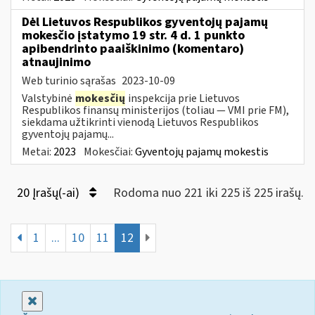
Dėl Lietuvos Respublikos gyventojų pajamų
mokesčio įstatymo 19 str. 4 d. 1 punkto
apibendrinto paaiškinimo (komentaro)
atnaujinimo
Web turinio sąrašas
2023-10-09
Valstybinė
mokesčių
inspekcija prie Lietuvos
Respublikos finansų ministerijos (toliau — VMI prie FM),
siekdama užtikrinti vienodą Lietuvos Respublikos
gyventojų pajamų...
Metai:
2023
Mokesčiai:
Gyventojų pajamų mokestis
20 Įrašų(-ai)
Rodoma nuo 221 iki 225 iš 225 irašų.
1
...
10
11
12
Uždaryti