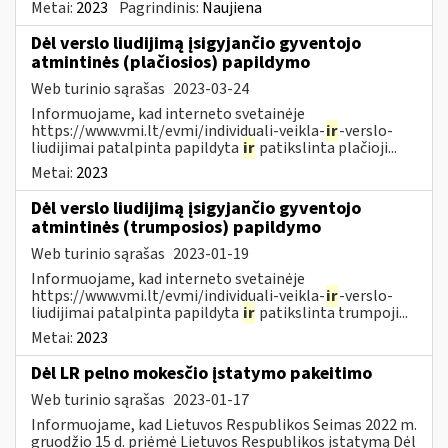
Metai:
2023
Pagrindinis:
Naujiena
Dėl verslo liudijimą įsigyjančio gyventojo
atmintinės (plačiosios) papildymo
Web turinio sąrašas
2023-03-24
Informuojame, kad interneto svetainėje
https://www.vmi.lt/evmi/individuali-veikla-
ir
-verslo-
liudijimai patalpinta papildyta
ir
patikslinta plačioji...
Metai:
2023
Dėl verslo liudijimą įsigyjančio gyventojo
atmintinės (trumposios) papildymo
Web turinio sąrašas
2023-01-19
Informuojame, kad interneto svetainėje
https://www.vmi.lt/evmi/individuali-veikla-
ir
-verslo-
liudijimai patalpinta papildyta
ir
patikslinta trumpoji...
Metai:
2023
Dėl LR pelno mokesčio įstatymo pakeitimo
Web turinio sąrašas
2023-01-17
Informuojame, kad Lietuvos Respublikos Seimas 2022 m.
gruodžio 15 d. priėmė Lietuvos Respublikos įstatymą Dėl