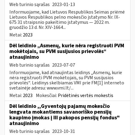
Web turinio sąrašas
2023-01-13
Informuojame, kad Lietuvos Respublikos Seimas priėmė
Lietuvos Respublikos pelno mokesčio įstatymo Nr. IX-
675 31 straipsnio pakeitimo įstatymus — 2022 m.
gruodžio 13 d. Nr. XIV-1664...
Metai:
2023
Dėl leidinio „Asmenų, kurie nėra registruoti PVM
mokėtojais, su PVM susijusios prievolės“
atnaujinimo
Web turinio sąrašas
2023-07-07
Informuojame, kad atnaujintas leidinys „Asmenų, kurie
nėra registruoti PVM mokėtojais, su PVM susijusios
prievolės“. Leidinys skelbiamas VMI prie FM[1] interneto
svetainėje adresu: www.vmi.lt/...
Metai:
2023
Mokesčiai:
Pridėtinės vertės mokestis
Dėl leidinio ,,Gyventojų pajamų mokesčio
lengvata mokantiems savanoriško pensijų
kaupimo įmokas į III pakopos pensijų fondus"
atnaujinimo
Web turinio sąrašas
2023-10-31