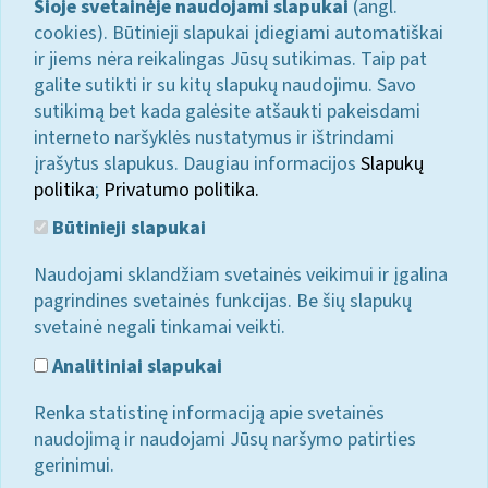
Šioje svetainėje naudojami slapukai
(angl.
cookies). Būtinieji slapukai įdiegiami automatiškai
ir jiems nėra reikalingas Jūsų sutikimas. Taip pat
galite sutikti ir su kitų slapukų naudojimu. Savo
sutikimą bet kada galėsite atšaukti pakeisdami
interneto naršyklės nustatymus ir ištrindami
įrašytus slapukus. Daugiau informacijos
Slapukų
politika
;
Privatumo politika.
Būtinieji slapukai
Naudojami sklandžiam svetainės veikimui ir įgalina
pagrindines svetainės funkcijas. Be šių slapukų
svetainė negali tinkamai veikti.
Analitiniai slapukai
Renka statistinę informaciją apie svetainės
naudojimą ir naudojami Jūsų naršymo patirties
gerinimui.