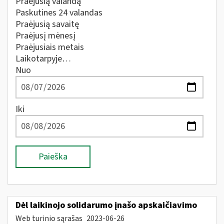
Praėjusią valandą
Paskutines 24 valandas
Praėjusią savaitę
Praėjusį mėnesį
Praėjusiais metais
Laikotarpyje…
Nuo
Iki
Paieška
Dėl laikinojo solidarumo įnašo apskaičiavimo
Web turinio sąrašas
2023-06-26