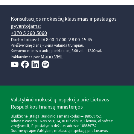
Konsultacijos mokesčių klausimais ir paslaugos
gyventojams:
+370 5 260 5060
Darbo laikas: I-IV 8.00-17.00, V 8.00-15.45.
Prieššventinę dieną - viena valanda trumpiau.
Kiekvieno mėnesio antrą penktadienį 8.00 val. - 12.00 val.
Mano VMI
Paklausimas per
Valstybinė mokesčių inspekcija prie Lietuvos
Respublikos finansų ministerijos
Biudžetinė įstaiga. Juridinio asmens kodas — 188659752,
adresas: Vasario 16-osios g. 14, 01107 Vilnius, Lietuva, el.paštas:
vmi@vmi.lt
, E. pristatymo dėžutės adresas 188659752
Duomenys apie Valstybinę mokesčių inspekciją prie Lietuvos