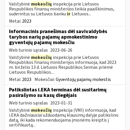
Valstybinė
mokesčių
inspekcija prie Lietuvos
Respublikos finansų ministerijos teikia paaiškinimus,
suderintus su Lietuvos banku
ir
Lietuvos...
Metai:
2023
Informacinis pranešimas dėl savivaldybės
tarybos narių pajamų apmokestinimo
gyventojų pajamų mokesčiu
Web turinio sąrašas
2023-06-26
Valstybinė
mokesčių
inspekcija prie Lietuvos
Respublikos finansų ministerijos informuoja, kad 2023
m. birželio 13 d. Lietuvos Respublikos Seimas priėmė
Lietuvos Respublikos...
Metai:
2023
Mokesčiai:
Gyventojų pajamų mokestis
Patikslintas i.EKA terminas dėl susitarimų
pasirašymo su kasų diegėjais
Web turinio sąrašas
2023-01-31
Valstybinė
mokesčių
inspekcija (VMI) informuoja, kad
i.EKA dažniausiai užduodamų klausimų dalyje patikslino
datą, iki kada rekomenduojama įmonėms kreiptis į
sertifikuotą...