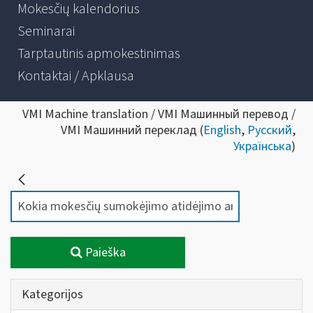
Mokesčių kalendorius
Seminarai
Tarptautinis apmokestinimas
Kontaktai / Apklausa
VMI Machine translation / VMI Машинный перевод /
VMI Машинний переклад (
English
,
Русский
,
Українська
)
Paieška
Kategorijos