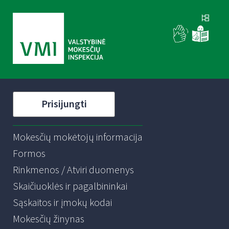
Prisijungti
Mokesčių mokėtojų informacija
Formos
Rinkmenos / Atviri duomenys
Skaičiuoklės ir pagalbininkai
Sąskaitos ir įmokų kodai
Mokesčių žinynas