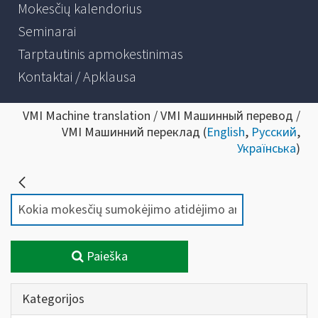
Mokesčių kalendorius
Seminarai
Tarptautinis apmokestinimas
Kontaktai / Apklausa
VMI Machine translation / VMI Машинный перевод /
VMI Машинний переклад (
English
,
Русский
,
Українська
)
Paieška
Kategorijos