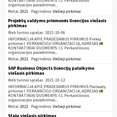
KONTAKTINIAI DUOMENYS: I.1. Perkančiosios
organizacijos pavadinimas...
Metai:
2021
Pagrindinis:
Viešieji pirkimai
Projektų valdymo priemonės licencijos viešasis
pirkimas
Web turinio sąrašas
2021-10-06
INFORMACIJA APIE PRADEDAMUS PIRKIMUS Prekių
pirkimai I. PERKANČIOJI ORGANIZACIJA, ADRESAS
IR
KONTAKTINIAI DUOMENYS: I.1. Perkančiosios
organizacijos pavadinimas...
Metai:
2021
Pagrindinis:
Viešieji pirkimai
SAP Business Objects licencijų palaikymo
viešasis pirkimas
Web turinio sąrašas
2021-10-12
INFORMACIJA APIE PRADEDAMUS PIRKIMUS Paslaugų
pirkimai I. PERKANČIOJI ORGANIZACIJA, ADRESAS
IR
KONTAKTINIAI DUOMENYS: I.1. Perkančiosios
organizacijos pavadinimas...
Metai:
2021
Pagrindinis:
Viešieji pirkimai
Stalų viešasis pirkimas