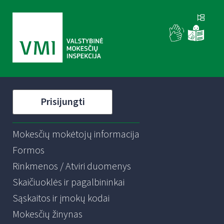
Prisijungti
Mokesčių mokėtojų informacija
Formos
Rinkmenos / Atviri duomenys
Skaičiuoklės ir pagalbininkai
Sąskaitos ir įmokų kodai
Mokesčių žinynas