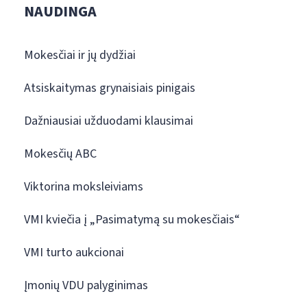
NAUDINGA
Mokesčiai ir jų dydžiai
Atsiskaitymas grynaisiais pinigais
Dažniausiai užduodami klausimai
Mokesčių ABC
Viktorina moksleiviams
VMI kviečia į „Pasimatymą su mokesčiais“
VMI turto aukcionai
Įmonių VDU palyginimas