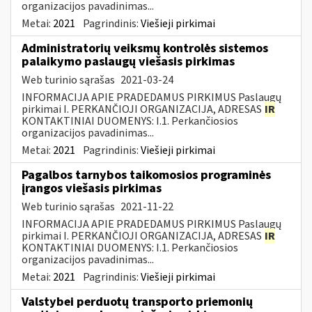
organizacijos pavadinimas...
Metai:
2021
Pagrindinis:
Viešieji pirkimai
Administratorių veiksmų kontrolės sistemos
palaikymo paslaugų viešasis pirkimas
Web turinio sąrašas
2021-03-24
INFORMACIJA APIE PRADEDAMUS PIRKIMUS Paslaugų
pirkimai I. PERKANČIOJI ORGANIZACIJA, ADRESAS
IR
KONTAKTINIAI DUOMENYS: I.1. Perkančiosios
organizacijos pavadinimas...
Metai:
2021
Pagrindinis:
Viešieji pirkimai
Pagalbos tarnybos taikomosios programinės
įrangos viešasis pirkimas
Web turinio sąrašas
2021-11-22
INFORMACIJA APIE PRADEDAMUS PIRKIMUS Paslaugų
pirkimai I. PERKANČIOJI ORGANIZACIJA, ADRESAS
IR
KONTAKTINIAI DUOMENYS: I.1. Perkančiosios
organizacijos pavadinimas...
Metai:
2021
Pagrindinis:
Viešieji pirkimai
Valstybei perduotų transporto priemonių