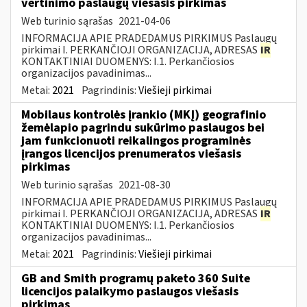
vertinimo paslaugų viešasis pirkimas
Web turinio sąrašas
2021-04-06
INFORMACIJA APIE PRADEDAMUS PIRKIMUS Paslaugų
pirkimai I. PERKANČIOJI ORGANIZACIJA, ADRESAS
IR
KONTAKTINIAI DUOMENYS: I.1. Perkančiosios
organizacijos pavadinimas...
Metai:
2021
Pagrindinis:
Viešieji pirkimai
Mobilaus kontrolės įrankio (MKĮ) geografinio
žemėlapio pagrindu sukūrimo paslaugos bei
jam funkcionuoti reikalingos programinės
įrangos licencijos prenumeratos viešasis
pirkimas
Web turinio sąrašas
2021-08-30
INFORMACIJA APIE PRADEDAMUS PIRKIMUS Paslaugų
pirkimai I. PERKANČIOJI ORGANIZACIJA, ADRESAS
IR
KONTAKTINIAI DUOMENYS: I.1. Perkančiosios
organizacijos pavadinimas...
Metai:
2021
Pagrindinis:
Viešieji pirkimai
GB and Smith programų paketo 360 Suite
licencijos palaikymo paslaugos viešasis
pirkimas