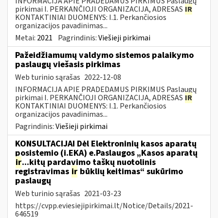
INFORMACIJA APIE PRADEDAMUS PIRKIMUS Paslaugų
pirkimai I. PERKANČIOJI ORGANIZACIJA, ADRESAS
IR
KONTAKTINIAI DUOMENYS: I.1. Perkančiosios
organizacijos pavadinimas...
Metai:
2021
Pagrindinis:
Viešieji pirkimai
Pažeidžiamumų valdymo sistemos palaikymo
paslaugų viešasis pirkimas
Web turinio sąrašas
2022-12-08
INFORMACIJA APIE PRADEDAMUS PIRKIMUS Paslaugų
pirkimai I. PERKANČIOJI ORGANIZACIJA, ADRESAS
IR
KONTAKTINIAI DUOMENYS: I.1. Perkančiosios
organizacijos pavadinimas...
Pagrindinis:
Viešieji pirkimai
KONSULTACIJAI Dėl Elektroninių kasos aparatų
posistemio (i.EKA) e.Paslaugos „Kasos aparatų
ir
...kitų pardavimo taškų nuotolinis
registravimas
ir
būklių keitimas“ sukūrimo
paslaugų
Web turinio sąrašas
2021-03-23
https://cvpp.eviesiejipirkimai.lt/Notice/Details/2021-
646519