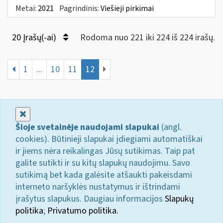
Metai:
2021
Pagrindinis:
Viešieji pirkimai
20 Įrašų(-ai)
Rodoma nuo 221 iki 224 iš 224 irašų.
1
...
10
11
12
Uždaryti
Šioje svetainėje naudojami slapukai
(angl.
cookies). Būtinieji slapukai įdiegiami automatiškai
ir jiems nėra reikalingas Jūsų sutikimas. Taip pat
galite sutikti ir su kitų slapukų naudojimu. Savo
sutikimą bet kada galėsite atšaukti pakeisdami
interneto naršyklės nustatymus ir ištrindami
įrašytus slapukus. Daugiau informacijos
Slapukų
politika
;
Privatumo politika.