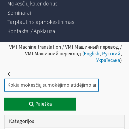
Mokesčių kalendorius
Seminarai
Tarptautinis apmokestinimas
Kontaktai / Apklausa
VMI Machine translation / VMI Машинный перевод /
VMI Машинний переклад (
English
,
Русский
,
Українська
)
Paieška
Kategorijos