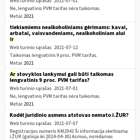
Web turinio sąrašas
2021-07-01
Ne, lengvatinis PVM tarifas nėra taikomas.
Metai:
2021
tiekiamiems nealkoholiniams gėrimams: kavai,
arbatai, vaisvandeniams, nealkoholiniam alui
ir
Web turinio sąrašas
2021-07-12
Taikomas lengvatinis 9 proc. PVM tarifas.
Metai:
2021
Ar
stovyklos lankymui gali būti taikomas
lengvatinis 9 proc. PVM tarifas?
Web turinio sąrašas
2021-07-01
Ne, lengvatinis PVM tarifas nėra taikomas.
Metai:
2021
Kodėl juridinio asmens atstovas nemato i.ŽUR?
Web turinio sąrašas
2021-07-07
Registracijos numeris KM2941 Ši informacija skelbiama:
i.ŽUR (galioja iki 2024-04-30) Asmuo, norėdamas