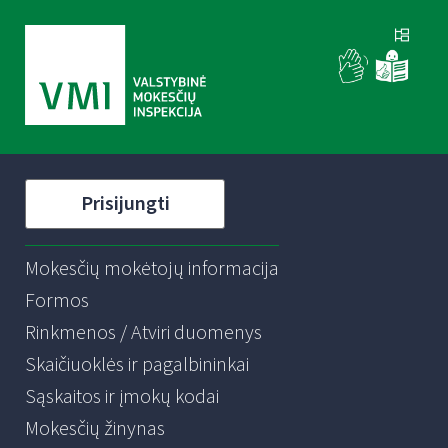
Prisijungti
Mokesčių mokėtojų informacija
Formos
Rinkmenos / Atviri duomenys
Skaičiuoklės ir pagalbininkai
Sąskaitos ir įmokų kodai
Mokesčių žinynas