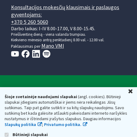
Konsultacijos mokesčių klausimais ir paslaugos
gyventojams:
+370 5 260 5060
Darbo laikas: I-IV 8.00-17.00, V 8.00-15.45.
Prieššventinę dieną - viena valanda trumpiau.
Kiekvieno mėnesio antrą penktadienį 8.00 val. - 12.00 val.
Mano VMI
Paklausimas per
Valstybinė mokesčių inspekcija prie Lietuvos
U
Respublikos finansų ministerijos
Šioje svetainėje naudojami slapukai
(angl. cookies). Būtinieji
slapukai įdiegiami automatiškai ir jiems nėra reikalingas Jūsų
Biudžetinė įstaiga. Juridinio asmens kodas — 188659752,
sutikimas. Taip pat galite sutikti ir su kitų slapukų naudojimu. Savo
adresas: Vasario 16-osios g. 14, 01107 Vilnius, Lietuva, el.paštas:
sutikimą bet kada galėsite atšaukti pakeisdami interneto naršyklės
vmi@vmi.lt
, E. pristatymo dėžutės adresas 188659752
nustatymus ir ištrindami įrašytus slapukus. Daugiau informacijos
Duomenys apie Valstybinę mokesčių inspekciją prie Lietuvos
Slapukų politika
;
Privatumo politika.
Respublikos finansų ministerijos kaupiami ir saugomi Juridinių
asmenų registre
Būtinieji slapukai