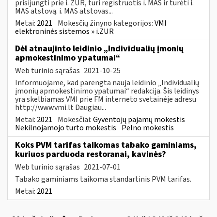
prisijungti prie i. ŽUR, turi registruotis i. MAS ir turėti i.
MAS atstovą. i. MAS atstovas...
Metai:
2021
Mokesčių žinyno kategorijos:
VMI
elektroninės sistemos » i.ZUR
Dėl atnaujinto leidinio „Individualių įmonių
apmokestinimo ypatumai“
Web turinio sąrašas
2021-10-25
Informuojame, kad parengta nauja leidinio „Individualių
įmonių apmokestinimo ypatumai“ redakcija. Šis leidinys
yra skelbiamas VMI prie FM interneto svetainėje adresu
http://www.vmi.lt Daugiau...
Metai:
2021
Mokesčiai:
Gyventojų pajamų mokestis
Nekilnojamojo turto mokestis
Pelno mokestis
Koks PVM tarifas taikomas tabako gaminiams,
kuriuos parduoda restoranai, kavinės?
Web turinio sąrašas
2021-07-01
Tabako gaminiams taikoma standartinis PVM tarifas.
Metai:
2021