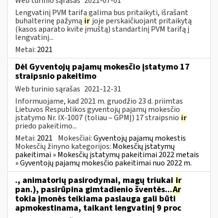
Web turinio sąrašas
2021-07-01
Lengvatinį PVM tarifą galima bus pritaikyti, išrašant
buhalterinę pažymą
ir
joje perskaičiuojant pritaikytą
(kasos aparato kvite įmuštą) standartinį PVM tarifą į
lengvatinį...
Metai:
2021
Dėl Gyventojų pajamų mokesčio įstatymo 17
straipsnio pakeitimo
Web turinio sąrašas
2021-12-31
Informuojame, kad 2021 m. gruodžio 23 d. priimtas
Lietuvos Respublikos gyventojų pajamų mokesčio
įstatymo Nr. IX-1007 (toliau – GPMĮ) 17 straipsnio
ir
priedo pakeitimo...
Metai:
2021
Mokesčiai:
Gyventojų pajamų mokestis
Mokesčių žinyno kategorijos:
Mokesčių įstatymų
pakeitimai » Mokesčių įstatymų pakeitimai 2022 metais
» Gyventojų pajamų mokesčio pakeitimai nuo 2022 m.
., animatorių pasirodymai, magų triukai
ir
pan.), pasirūpina gimtadienio šventės...
Ar
tokia įmonės teikiama paslauga gali būti
apmokestinama, taikant lengvatinį 9 proc