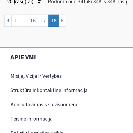
20 Įrašų(-ai)
Rodoma nuo 341 iki 348 iš 348 irašų.
1
...
16
17
18
APIE VMI
Misija, Vizija ir Vertybės
Struktūra ir kontaktinė informacija
Konsultavimasis su visuomene
Teisinė informacija