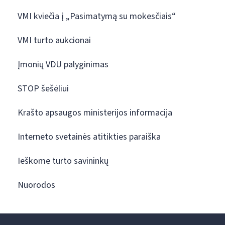
VMI kviečia į „Pasimatymą su mokesčiais“
VMI turto aukcionai
Įmonių VDU palyginimas
STOP šešėliui
Krašto apsaugos ministerijos informacija
Interneto svetainės atitikties paraiška
Ieškome turto savininkų
Nuorodos