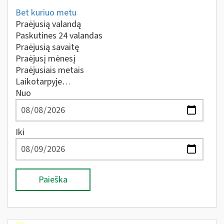
Bet kuriuo metu
Praėjusią valandą
Paskutines 24 valandas
Praėjusią savaitę
Praėjusį mėnesį
Praėjusiais metais
Laikotarpyje…
Nuo
Iki
Paieška