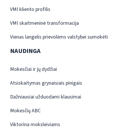
VMI kliento profilis
VMI skaitmeninė transformacija
Vienas langelis prievolėms valstybei sumokėti
NAUDINGA
Mokesčiai ir jų dydžiai
Atsiskaitymas grynaisiais pinigais
Dažniausiai užduodami klausimai
Mokesčių ABC
Viktorina moksleiviams