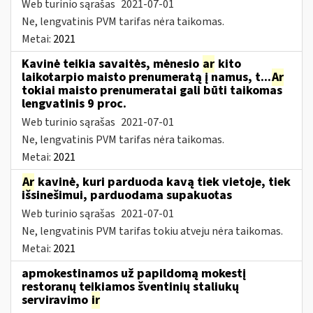
Web turinio sąrašas
2021-07-01
Ne, lengvatinis PVM tarifas nėra taikomas.
Metai:
2021
Kavinė teikia savaitės, mėnesio
ar
kito
laikotarpio maisto prenumeratą į namus, t...
Ar
tokiai maisto prenumeratai gali būti taikomas
lengvatinis 9 proc.
Web turinio sąrašas
2021-07-01
Ne, lengvatinis PVM tarifas nėra taikomas.
Metai:
2021
Ar
kavinė, kuri parduoda kavą tiek vietoje, tiek
išsinešimui, parduodama supakuotas
Web turinio sąrašas
2021-07-01
Ne, lengvatinis PVM tarifas tokiu atveju nėra taikomas.
Metai:
2021
apmokestinamos už papildomą mokestį
restoranų teikiamos šventinių staliukų
serviravimo
ir