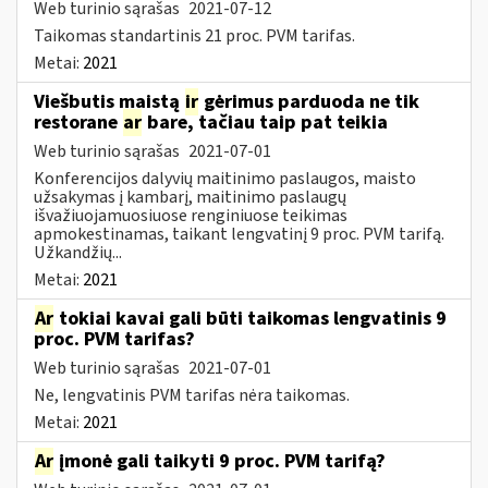
Web turinio sąrašas
2021-07-12
Taikomas standartinis 21 proc. PVM tarifas.
Metai:
2021
Viešbutis maistą
ir
gėrimus parduoda ne tik
restorane
ar
bare, tačiau taip pat teikia
Web turinio sąrašas
2021-07-01
Konferencijos dalyvių maitinimo paslaugos, maisto
užsakymas į kambarį, maitinimo paslaugų
išvažiuojamuosiuose renginiuose teikimas
apmokestinamas, taikant lengvatinį 9 proc. PVM tarifą.
Užkandžių...
Metai:
2021
Ar
tokiai kavai gali būti taikomas lengvatinis 9
proc. PVM tarifas?
Web turinio sąrašas
2021-07-01
Ne, lengvatinis PVM tarifas nėra taikomas.
Metai:
2021
Ar
įmonė gali taikyti 9 proc. PVM tarifą?