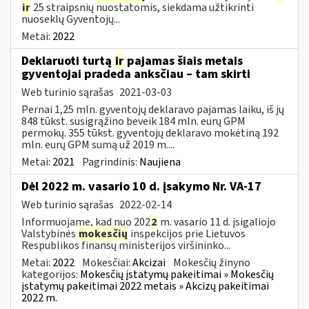
ir
25 straipsnių nuostatomis, siekdama užtikrinti
nuoseklų Gyventojų...
Metai:
2022
Deklaruoti turtą
ir
pajamas šiais metais
gyventojai pradeda anksčiau – tam skirti
Web turinio sąrašas
2021-03-03
Pernai 1,25 mln. gyventojų deklaravo pajamas laiku, iš jų
848 tūkst. susigrąžino beveik 184 mln. eurų GPM
permokų. 355 tūkst. gyventojų deklaravo mokėtiną 192
mln. eurų GPM sumą už 2019 m....
Metai:
2021
Pagrindinis:
Naujiena
Dėl 2022 m. vasario 10 d. įsakymo Nr. VA-17
Web turinio sąrašas
2022-02-14
Informuojame, kad nuo 202
2
m. vasario 11 d. įsigaliojo
Valstybinės
mokesčių
inspekcijos prie Lietuvos
Respublikos finansų ministerijos viršininko...
Metai:
2022
Mokesčiai:
Akcizai
Mokesčių žinyno
kategorijos:
Mokesčių įstatymų pakeitimai » Mokesčių
įstatymų pakeitimai 2022 metais » Akcizų pakeitimai
2022 m.