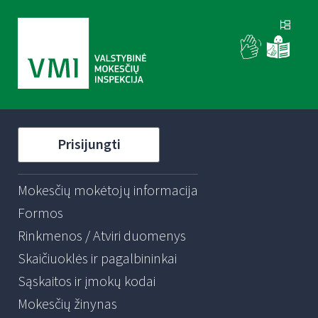
Prisijungti
Mokesčių mokėtojų informacija
Formos
Rinkmenos / Atviri duomenys
Skaičiuoklės ir pagalbininkai
Sąskaitos ir įmokų kodai
Mokesčių žinynas