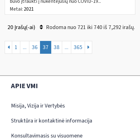
buvo įtraukti į nukentėjusių nuo COVID-19...
Metai:
2021
20 Įrašų(-ai)
Rodoma nuo 721 iki 740 iš 7,292 irašų.
1
...
36
37
38
...
365
APIE VMI
Misija, Vizija ir Vertybės
Struktūra ir kontaktinė informacija
Konsultavimasis su visuomene