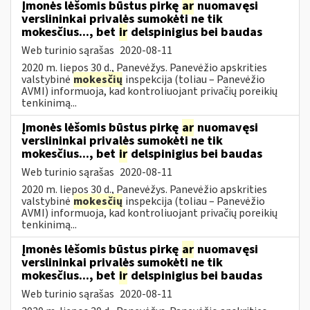
Įmonės lėšomis būstus pirkę
ar
nuomavęsi
verslininkai privalės sumokėti ne tik
mokesčius..., bet
ir
delspinigius bei baudas
Web turinio sąrašas
2020-08-11
2020 m. liepos 30 d., Panevėžys. Panevėžio apskrities
valstybinė
mokesčių
inspekcija (toliau – Panevėžio
AVMI) informuoja, kad kontroliuojant privačių poreikių
tenkinimą...
Įmonės lėšomis būstus pirkę
ar
nuomavęsi
verslininkai privalės sumokėti ne tik
mokesčius..., bet
ir
delspinigius bei baudas
Web turinio sąrašas
2020-08-11
2020 m. liepos 30 d., Panevėžys. Panevėžio apskrities
valstybinė
mokesčių
inspekcija (toliau – Panevėžio
AVMI) informuoja, kad kontroliuojant privačių poreikių
tenkinimą...
Įmonės lėšomis būstus pirkę
ar
nuomavęsi
verslininkai privalės sumokėti ne tik
mokesčius..., bet
ir
delspinigius bei baudas
Web turinio sąrašas
2020-08-11