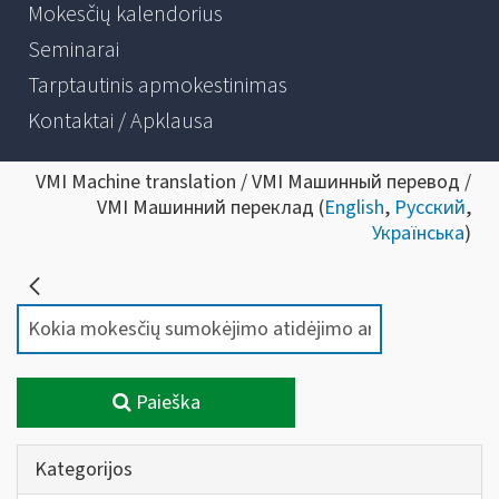
Mokesčių kalendorius
Seminarai
Tarptautinis apmokestinimas
Kontaktai / Apklausa
VMI Machine translation / VMI Машинный перевод /
VMI Машинний переклад (
English
,
Русский
,
Українська
)
Paieška
Kategorijos