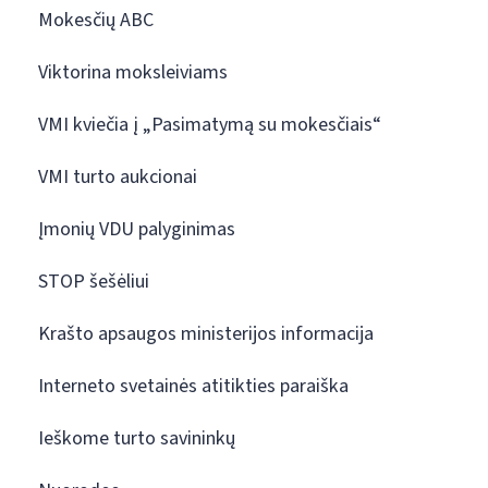
Mokesčių ABC
Viktorina moksleiviams
VMI kviečia į „Pasimatymą su mokesčiais“
VMI turto aukcionai
Įmonių VDU palyginimas
STOP šešėliui
Krašto apsaugos ministerijos informacija
Interneto svetainės atitikties paraiška
Ieškome turto savininkų