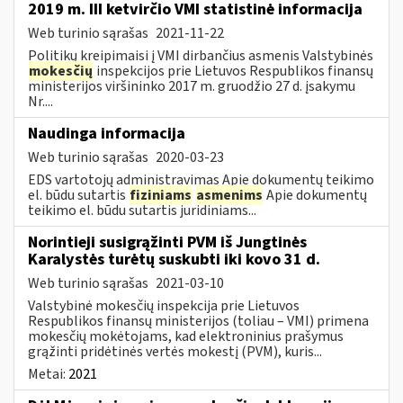
2019 m. III ketvirčio VMI statistinė informacija
Web turinio sąrašas
2021-11-22
Politikų kreipimaisi į VMI dirbančius asmenis Valstybinės
mokesčių
inspekcijos prie Lietuvos Respublikos finansų
ministerijos viršininko 2017 m. gruodžio 27 d. įsakymu
Nr....
Naudinga informacija
Web turinio sąrašas
2020-03-23
EDS vartotojų administravimas Apie dokumentų teikimo
el. būdu sutartis
fiziniams
asmenims
Apie dokumentų
teikimo el. būdu sutartis juridiniams...
Norintieji susigrąžinti PVM iš Jungtinės
Karalystės turėtų suskubti iki kovo 31 d.
Web turinio sąrašas
2021-03-10
Valstybinė mokesčių inspekcija prie Lietuvos
Respublikos finansų ministerijos (toliau – VMI) primena
mokesčių mokėtojams, kad elektroninius prašymus
grąžinti pridėtinės vertės mokestį (PVM), kuris...
Metai:
2021