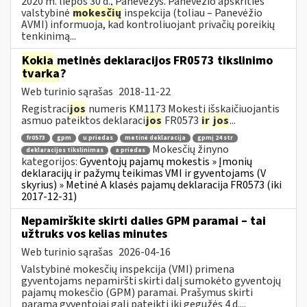
2020 m. liepos 30 d., Panevėžys. Panevėžio apskrities
valstybinė
mokesčių
inspekcija (toliau – Panevėžio
AVMI) informuoja, kad kontroliuojant privačių poreikių
tenkinimą...
Kokia
metinės deklaracijos FR0573 tikslinimo
tvarka
?
Web turinio sąrašas
2018-11-22
Registraci
jos
numeris KM1173 Mokestį išskaičiuojantis
asmuo pateiktos deklaraci
jos
FR0573
ir
jos
...
fr0573
gpm
u priedas
metinė deklaracija
gpmį 24 str
Mokesčių žinyno
deklaracijos tikslinimas
a priedas
kategorijos:
Gyventojų pajamų mokestis » Įmonių
deklaracijų ir pažymų teikimas VMI ir gyventojams (V
skyrius) » Metinė A klasės pajamų deklaracija FR0573 (iki
2017-12-31)
Nepamirškite skirti dalies GPM paramai – tai
užtruks vos kelias minutes
Web turinio sąrašas
2026-04-16
Valstybinė mokesčių inspekcija (VMI) primena
gyventojams nepamiršti skirti dalį sumokėto gyventojų
pajamų mokesčio (GPM) paramai. Prašymus skirti
paramą gyventojai gali pateikti iki gegužės 4 d....