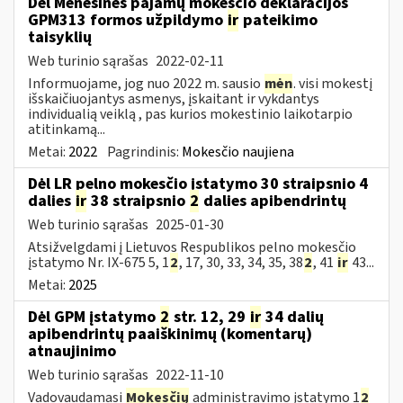
Dėl Mėnesinės pajamų mokesčio deklaracijos
GPM313 formos užpildymo
ir
pateikimo
taisyklių
Web turinio sąrašas
2022-02-11
Informuojame, jog nuo 2022 m. sausio
mėn
. visi mokestį
išskaičiuojantys asmenys, įskaitant ir vykdantys
individualią veiklą , pas kurios mokestinio laikotarpio
atitinkamą...
Metai:
2022
Pagrindinis:
Mokesčio naujiena
Dėl LR pelno mokesčio įstatymo 30 straipsnio 4
dalies
ir
38 straipsnio
2
dalies apibendrintų
Web turinio sąrašas
2025-01-30
Atsižvelgdami į Lietuvos Respublikos pelno mokesčio
įstatymo Nr. IX-675 5, 1
2
, 17, 30, 33, 34, 35, 38
2
, 41
ir
43...
Metai:
2025
Dėl GPM įstatymo
2
str. 12, 29
ir
34 dalių
apibendrintų paaiškinimų (komentarų)
atnaujinimo
Web turinio sąrašas
2022-11-10
Vadovaudamasi
Mokesčių
administravimo įstatymo 1
2