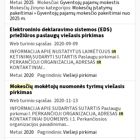
Metai:
2025
Mokesčiai:
Gyventojų pajamų mokestis
Mokesčių žinyno kategorijos:
Mokesčių įstatymų
pakeitimai » Gyventojų pajamų mokesčio pakeitimai nuo
2025 m.
Elektroninio deklaravimo sistemos (EDS)
priežiūros paslaugų viešasis pirkimas
Web turinio sąrašas
2020-09-09
INFORMACIJA APIE NUSTATYTUS LAIMĖTOJUS
IR
KETINIMĄ SUDARYTI SUTARTIS Paslaugų pirkimai I.
PERKANČIOJI ORGANIZACIJA, ADRESAS
IR
KONTAKTINIAI...
Metai:
2020
Pagrindinis:
Viešieji pirkimai
Mokesčių
mokėtojų nuomonės tyrimų viešasis
pirkimas
Web turinio sąrašas
2020-11-13
INFORMACIJA APIE SUDARYTAS SUTARTIS Paslaugų
pirkimai I. PERKANČIOJI ORGANIZACIJA, ADRESAS
IR
KONTAKTINIAI DUOMENYS: I.1. Perkančiosios
organizacijos pavadinimas...
Metai:
2020
Pagrindinis:
Viešieji pirkimai