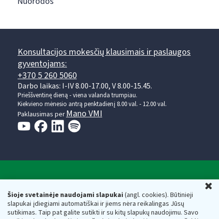
Nuorodos
Konsultacijos mokesčių klausimais ir paslaugos
gyventojams:
+370 5 260 5060
Darbo laikas: I-IV 8.00-17.00, V 8.00-15.45.
Prieššventinę dieną - viena valanda trumpiau.
Kiekvieno mėnesio antrą penktadienį 8.00 val. - 12.00 val.
Mano VMI
Paklausimas per
Valstybinė mokesčių inspekcija prie Lietuvos
U
Respublikos finansų ministerijos
Šioje svetainėje naudojami slapukai
(angl. cookies). Būtinieji
slapukai įdiegiami automatiškai ir jiems nėra reikalingas Jūsų
Biudžetinė įstaiga. Juridinio asmens kodas — 188659752,
sutikimas. Taip pat galite sutikti ir su kitų slapukų naudojimu. Savo
adresas: Vasario 16-osios g. 14, 01107 Vilnius, Lietuva, el.paštas: