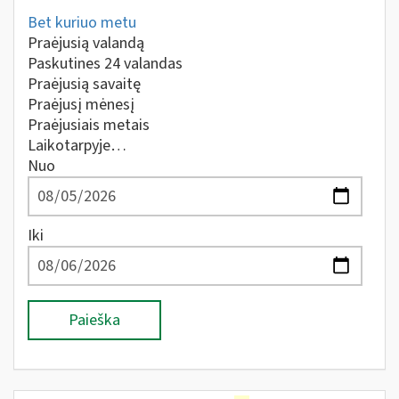
Bet kuriuo metu
Praėjusią valandą
Paskutines 24 valandas
Praėjusią savaitę
Praėjusį mėnesį
Praėjusiais metais
Laikotarpyje…
Nuo
Iki
Paieška