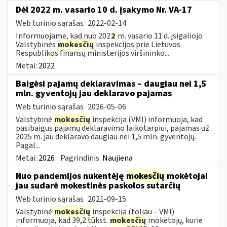
Dėl 2022 m. vasario 10 d. įsakymo Nr. VA-17
Web turinio sąrašas
2022-02-14
Informuojame, kad nuo 202
2
m. vasario 11 d. įsigaliojo
Valstybinės
mokesčių
inspekcijos prie Lietuvos
Respublikos finansų ministerijos viršininko...
Metai:
2022
Baigėsi pajamų deklaravimas – daugiau nei 1,5
mln. gyventojų jau deklaravo pajamas
Web turinio sąrašas
2026-05-06
Valstybinė
mokesčių
inspekcija (VMI) informuoja, kad
pasibaigus pajamų deklaravimo laikotarpiui, pajamas už
2025 m. jau deklaravo daugiau nei 1,5 mln. gyventojų.
Pagal...
Metai:
2026
Pagrindinis:
Naujiena
Nuo pandemijos nukentėję
mokesčių
mokėtojai
jau sudarė mokestinės paskolos sutarčių
Web turinio sąrašas
2021-09-15
Valstybinė
mokesčių
inspekcija (toliau – VMI)
informuoja, kad 39,2 tūkst.
mokesčių
mokėtojų, kurie