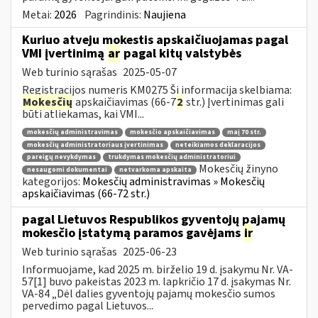
Metai:
2026
Pagrindinis:
Naujiena
Kuriuo atveju mokestis apskaičiuojamas pagal
VMI įvertinimą
ar
pagal kitų valstybės
Web turinio sąrašas
2025-05-07
Registracijos numeris KM0275 Ši informacija skelbiama:
Mokesčių
apskaičiavimas (66-7
2
str.) Įvertinimas gali
būti atliekamas, kai VMI...
mokesčių administravimas
mokesčio apskaičiavimas
maį 70 str.
mokesčių administratoriaus įvertinimas
neteikiamos deklaracijos
pareigų nevykdymas
trukdymas mokesčių administratoriui
Mokesčių žinyno
nesaugomi dokumentai
netvarkoma apskaita
kategorijos:
Mokesčių administravimas » Mokesčių
apskaičiavimas (66-72 str.)
pagal Lietuvos Respublikos gyventojų pajamų
mokesčio įstatymą paramos gavėjams
ir
Web turinio sąrašas
2025-06-23
Informuojame, kad 2025 m. birželio 19 d. įsakymu Nr. VA-
57[1] buvo pakeistas 2023 m. lapkričio 17 d. įsakymas Nr.
VA-84 „Dėl dalies gyventojų pajamų mokesčio sumos
pervedimo pagal Lietuvos...