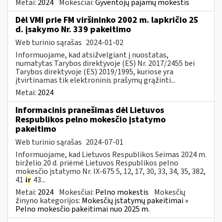
Metai:
2024
Mokesčiai:
Gyventojų pajamų mokestis
Dėl VMI prie FM viršininko 2002 m. lapkričio 25
d. įsakymo Nr. 339 pakeitimo
Web turinio sąrašas
2024-01-02
Informuojame, kad atsižvelgiant į nuostatas,
numatytas Tarybos direktyvoje (ES) Nr. 2017/2455 bei
Tarybos direktyvoje (ES) 2019/1995, kuriose yra
įtvirtinamas tik elektroninis prašymų grąžinti...
Metai:
2024
Informacinis pranešimas dėl Lietuvos
Respublikos pelno mokesčio įstatymo
pakeitimo
Web turinio sąrašas
2024-07-01
Informuojame, kad Lietuvos Respublikos Seimas 2024 m.
birželio 20 d. priėmė Lietuvos Respublikos pelno
mokesčio įstatymo Nr. IX-675 5, 12, 17, 30, 33, 34, 35, 382,
41
ir
43...
Metai:
2024
Mokesčiai:
Pelno mokestis
Mokesčių
žinyno kategorijos:
Mokesčių įstatymų pakeitimai »
Pelno mokesčio pakeitimai nuo 2025 m.