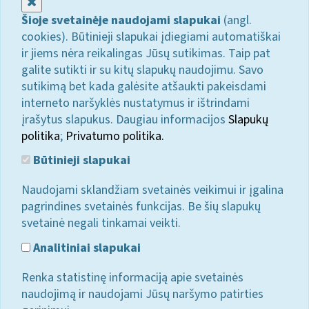
Uždaryti
Šioje svetainėje naudojami slapukai
(angl.
cookies). Būtinieji slapukai įdiegiami automatiškai
ir jiems nėra reikalingas Jūsų sutikimas. Taip pat
galite sutikti ir su kitų slapukų naudojimu. Savo
sutikimą bet kada galėsite atšaukti pakeisdami
interneto naršyklės nustatymus ir ištrindami
įrašytus slapukus. Daugiau informacijos
Slapukų
politika
;
Privatumo politika.
Būtinieji slapukai
Naudojami sklandžiam svetainės veikimui ir įgalina
pagrindines svetainės funkcijas. Be šių slapukų
svetainė negali tinkamai veikti.
Analitiniai slapukai
Renka statistinę informaciją apie svetainės
naudojimą ir naudojami Jūsų naršymo patirties