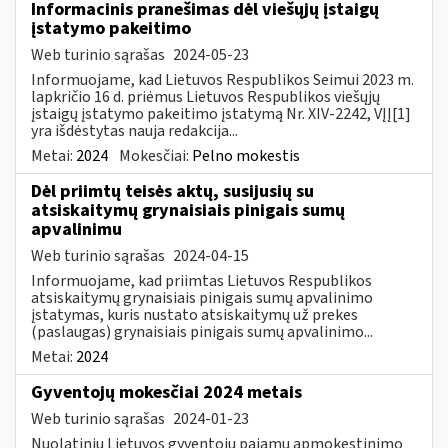
Informacinis pranešimas dėl viešųjų įstaigų
įstatymo pakeitimo
Web turinio sąrašas
2024-05-23
Informuojame, kad Lietuvos Respublikos Seimui 2023 m.
lapkričio 16 d. priėmus Lietuvos Respublikos viešųjų
įstaigų įstatymo pakeitimo įstatymą Nr. XIV-2242, VĮĮ[1]
yra išdėstytas nauja redakcija...
Metai:
2024
Mokesčiai:
Pelno mokestis
Dėl priimtų teisės aktų, susijusių su
atsiskaitymų grynaisiais pinigais sumų
apvalinimu
Web turinio sąrašas
2024-04-15
Informuojame, kad priimtas Lietuvos Respublikos
atsiskaitymų grynaisiais pinigais sumų apvalinimo
įstatymas, kuris nustato atsiskaitymų už prekes
(paslaugas) grynaisiais pinigais sumų apvalinimo...
Metai:
2024
Gyventojų mokesčiai 2024 metais
Web turinio sąrašas
2024-01-23
Nuolatinių Lietuvos gyventojų pajamų apmokestinimo