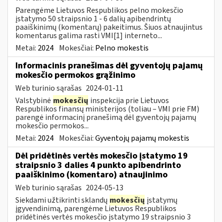
Parengėme Lietuvos Respublikos pelno mokesčio
įstatymo 50 straipsnio 1 - 6 dalių apibendrintų
paaiškinimų (komentarų) pakeitimus. Šiuos atnaujintus
komentarus galima rasti VMI[1] interneto...
Metai:
2024
Mokesčiai:
Pelno mokestis
Informacinis pranešimas dėl gyventojų pajamų
mokesčio permokos grąžinimo
Web turinio sąrašas
2024-01-11
Valstybinė
mokesčių
inspekcija prie Lietuvos
Respublikos finansų ministerijos (toliau – VMI prie FM)
parengė informacinį pranešimą dėl gyventojų pajamų
mokesčio permokos...
Metai:
2024
Mokesčiai:
Gyventojų pajamų mokestis
Dėl pridėtinės vertės mokesčio įstatymo 19
straipsnio 3 dalies 4 punkto apibendrinto
paaiškinimo (komentaro) atnaujinimo
Web turinio sąrašas
2024-05-13
Siekdami užtikrinti sklandų
mokesčių
įstatymų
įgyvendinimą, parengėme Lietuvos Respublikos
pridėtinės vertės mokesčio įstatymo 19 straipsnio 3