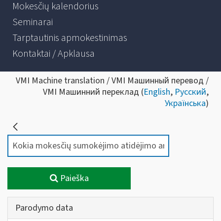
Mokesčių kalendorius
Seminarai
Tarptautinis apmokestinimas
Kontaktai / Apklausa
VMI Machine translation / VMI Машинный перевод /
VMI Машинний переклад (
English
,
Русский
,
Українська
)
Paieška
Parodymo data