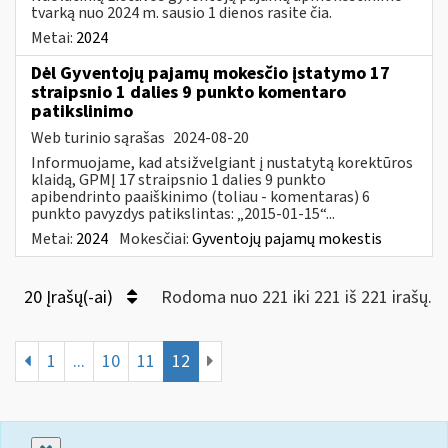
tvarką nuo 2024 m. sausio 1 dienos rasite čia.
Metai:
2024
Dėl Gyventojų pajamų mokesčio įstatymo 17
straipsnio 1 dalies 9 punkto komentaro
patikslinimo
Web turinio sąrašas
2024-08-20
Informuojame, kad atsižvelgiant į nustatytą korektūros
klaidą, GPMĮ 17 straipsnio 1 dalies 9 punkto
apibendrinto paaiškinimo (toliau - komentaras) 6
punkto pavyzdys patikslintas: „2015-01-15“...
Metai:
2024
Mokesčiai:
Gyventojų pajamų mokestis
20 Įrašų(-ai)
Rodoma nuo 221 iki 221 iš 221 irašų.
1
...
10
11
12