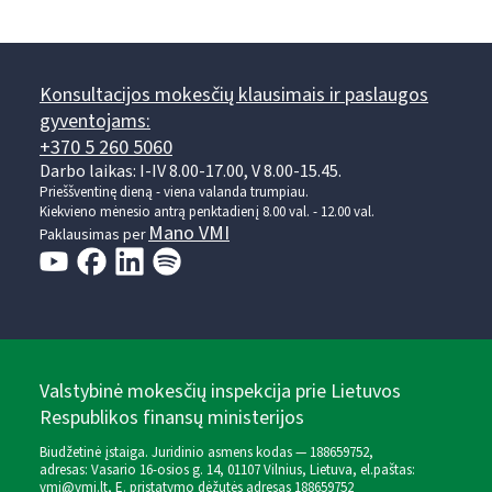
Konsultacijos mokesčių klausimais ir paslaugos
gyventojams:
+370 5 260 5060
Darbo laikas: I-IV 8.00-17.00, V 8.00-15.45.
Prieššventinę dieną - viena valanda trumpiau.
Kiekvieno mėnesio antrą penktadienį 8.00 val. - 12.00 val.
Mano VMI
Paklausimas per
Valstybinė mokesčių inspekcija prie Lietuvos
Respublikos finansų ministerijos
Biudžetinė įstaiga. Juridinio asmens kodas — 188659752,
adresas: Vasario 16-osios g. 14, 01107 Vilnius, Lietuva, el.paštas:
vmi@vmi.lt
, E. pristatymo dėžutės adresas 188659752