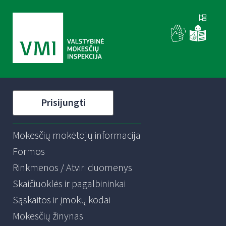
Prisijungti
Mokesčių mokėtojų informacija
Formos
Rinkmenos / Atviri duomenys
Skaičiuoklės ir pagalbininkai
Sąskaitos ir įmokų kodai
Mokesčių žinynas