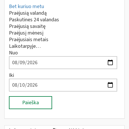
Bet kuriuo metu
Praėjusią valandą
Paskutines 24 valandas
Praėjusią savaitę
Praėjusį mėnesį
Praėjusiais metais
Laikotarpyje…
Nuo
Iki
Paieška