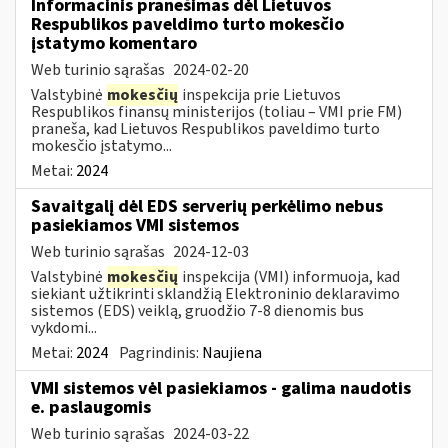
Informacinis pranešimas dėl Lietuvos
Respublikos paveldimo turto mokesčio
įstatymo komentaro
Web turinio sąrašas
2024-02-20
Valstybinė
mokesčių
inspekcija prie Lietuvos
Respublikos finansų ministerijos (toliau – VMI prie FM)
praneša, kad Lietuvos Respublikos paveldimo turto
mokesčio įstatymo...
Metai:
2024
Savaitgalį dėl EDS serverių perkėlimo nebus
pasiekiamos VMI sistemos
Web turinio sąrašas
2024-12-03
Valstybinė
mokesčių
inspekcija (VMI) informuoja, kad
siekiant užtikrinti sklandžią Elektroninio deklaravimo
sistemos (EDS) veiklą, gruodžio 7-8 dienomis bus
vykdomi...
Metai:
2024
Pagrindinis:
Naujiena
VMI sistemos vėl pasiekiamos - galima naudotis
e. paslaugomis
Web turinio sąrašas
2024-03-22