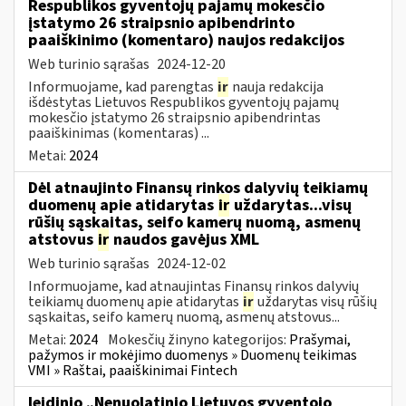
Respublikos gyventojų pajamų mokesčio
įstatymo 26 straipsnio apibendrinto
paaiškinimo (komentaro) naujos redakcijos
Web turinio sąrašas
2024-12-20
Informuojame, kad parengtas
ir
nauja redakcija
išdėstytas Lietuvos Respublikos gyventojų pajamų
mokesčio įstatymo 26 straipsnio apibendrintas
paaiškinimas (komentaras) ...
Metai:
2024
Dėl atnaujinto Finansų rinkos dalyvių teikiamų
duomenų apie atidarytas
ir
uždarytas...visų
rūšių sąskaitas, seifo kamerų nuomą, asmenų
atstovus
ir
naudos gavėjus XML
Web turinio sąrašas
2024-12-02
Informuojame, kad atnaujintas Finansų rinkos dalyvių
teikiamų duomenų apie atidarytas
ir
uždarytas visų rūšių
sąskaitas, seifo kamerų nuomą, asmenų atstovus...
Metai:
2024
Mokesčių žinyno kategorijos:
Prašymai,
pažymos ir mokėjimo duomenys » Duomenų teikimas
VMI » Raštai, paaiškinimai Fintech
leidinio „Nenuolatinio Lietuvos gyventojo