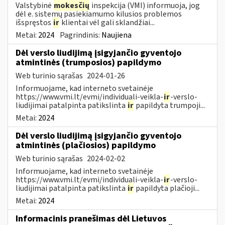
Valstybinė
mokesčių
inspekcija (VMI) informuoja, jog
dėl e. sistemų pasiekiamumo kilusios problemos
išspręstos
ir
klientai vėl gali sklandžiai...
Metai:
2024
Pagrindinis:
Naujiena
Dėl verslo liudijimą įsigyjančio gyventojo
atmintinės (trumposios) papildymo
Web turinio sąrašas
2024-01-26
Informuojame, kad interneto svetainėje
https://www.vmi.lt/evmi/individuali-veikla-
ir
-verslo-
liudijimai patalpinta patikslinta
ir
papildyta trumpoji...
Metai:
2024
Dėl verslo liudijimą įsigyjančio gyventojo
atmintinės (plačiosios) papildymo
Web turinio sąrašas
2024-02-02
Informuojame, kad interneto svetainėje
https://www.vmi.lt/evmi/individuali-veikla-
ir
-verslo-
liudijimai patalpinta patikslinta
ir
papildyta plačioji...
Metai:
2024
Informacinis pranešimas dėl Lietuvos