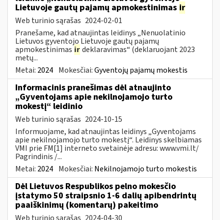
Lietuvoje gautų pajamų apmokestinimas
ir
Web turinio sąrašas
2024-02-01
Pranešame, kad atnaujintas leidinys „Nenuolatinio
Lietuvos gyventojo Lietuvoje gautų pajamų
apmokestinimas
ir
deklaravimas“ (deklaruojant 2023
metų...
Metai:
2024
Mokesčiai:
Gyventojų pajamų mokestis
Informacinis pranešimas dėl atnaujinto
„Gyventojams apie nekilnojamojo turto
mokestį“ leidinio
Web turinio sąrašas
2024-10-15
Informuojame, kad atnaujintas leidinys „Gyventojams
apie nekilnojamojo turto mokestį“. Leidinys skelbiamas
VMI prie FM[1] interneto svetainėje adresu: www.vmi.lt/
Pagrindinis /...
Metai:
2024
Mokesčiai:
Nekilnojamojo turto mokestis
Dėl Lietuvos Respublikos pelno mokesčio
įstatymo 50 straipsnio 1-6 dalių apibendrintų
paaiškinimų (komentarų) pakeitimo
Web turinio sąrašas
2024-04-30