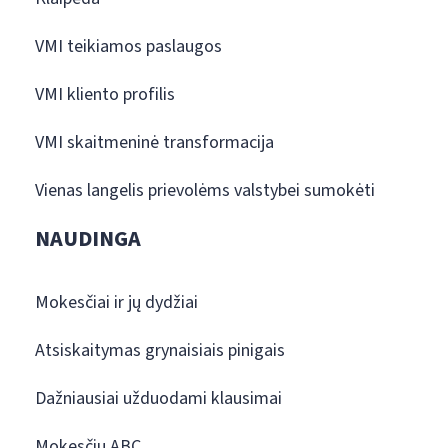
VMI teikiamos paslaugos
VMI kliento profilis
VMI skaitmeninė transformacija
Vienas langelis prievolėms valstybei sumokėti
NAUDINGA
Mokesčiai ir jų dydžiai
Atsiskaitymas grynaisiais pinigais
Dažniausiai užduodami klausimai
Mokesčių ABC