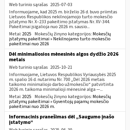
Web turinio sąrašas
2025-07-03
Informuojame, kad 2025 m. birželio 26 d. buvo priimtas
Lietuvos Respublikos nekilnojamojo turto mokesčio
įstatymo Nr. X–233 pakeitimo įstatymas Nr. XV-344.
Pakeitimai įsigalioja nuo 2026 m. sausio...
Metai:
2025
Mokesčių žinyno kategorijos:
Mokesčių
įstatymų pakeitimai » Nekilnojamo turto mokesčio
pakeitimai nuo 2026
Dėl minimaliosios mėnesinės algos dydžio 2026
metais
Web turinio sąrašas
2025-10-21
Informuojame, Lietuvos Respublikos Vyriausybės 2025
m. spalio 16 d. nutarimu Nr. 700 „Dėl 2026 metais
taikomo minimaliojo darbo užmokesčio“ patvirtinta
2026 m. taikoma minimalioji mėnesinė alga —...
Metai:
2025
Mokesčių žinyno kategorijos:
Mokesčių
įstatymų pakeitimai » Gyventojų pajamų mokesčio
pakeitimai nuo 2026 m.
Informacinis pranešimas dėl „Saugumo įnašo
įstatymo“
Web turinio sąrašas
2025-06-30