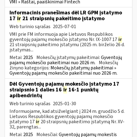
VMI » Raštai, paaiškinimai Fintech
Informacinis pranešimas dėl LR GPM įstatymo
17
ir
21 straipsnių pakeitimo įstatymo
Web turinio sąrašas
2025-07-01
VMI prie FM informuoja apie Lietuvos Respublikos
gyventojų pajamų mokesčio įstatymo Nr. IX-1007 17
ir
21 straipsnių pakeitimo įstatymu (2025 m. birželio 26 d.
įstatymas...
Metai:
2025
Mokesčių įstatymų pakeitimai:
Gyventojų
pajamų mokesčio pakeitimai nuo 2026 m.
Mokesčių
žinyno kategorijos:
Mokesčių įstatymų pakeitimai »
Gyventojų pajamų mokesčio pakeitimai nuo 2026 m.
Dėl Gyventojų pajamų mokesčio įstatymo 17
straipsnio 1 dalies 16
ir
16-1 punktų
apibendrintų
Web turinio sąrašas
2025-01-30
Informuojame, kad atsižvelgiant į 2024 m. gruodžio 5 d.
Lietuvos Respublikos gyventojų pajamų mokesčio
įstatymo 17
ir
20 straipsnių pakeitimo įstatymą Nr. XV-
32, parengtas...
Metai:
2025
Mokesčiai:
Gyventojų pajamų mokestis