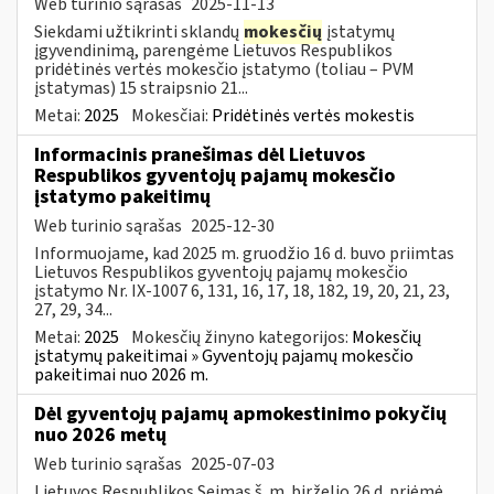
Web turinio sąrašas
2025-11-13
Siekdami užtikrinti sklandų
mokesčių
įstatymų
įgyvendinimą, parengėme Lietuvos Respublikos
pridėtinės vertės mokesčio įstatymo (toliau – PVM
įstatymas) 15 straipsnio 21...
Metai:
2025
Mokesčiai:
Pridėtinės vertės mokestis
Informacinis pranešimas dėl Lietuvos
Respublikos gyventojų pajamų mokesčio
įstatymo pakeitimų
Web turinio sąrašas
2025-12-30
Informuojame, kad 2025 m. gruodžio 16 d. buvo priimtas
Lietuvos Respublikos gyventojų pajamų mokesčio
įstatymo Nr. IX-1007 6, 131, 16, 17, 18, 182, 19, 20, 21, 23,
27, 29, 34...
Metai:
2025
Mokesčių žinyno kategorijos:
Mokesčių
įstatymų pakeitimai » Gyventojų pajamų mokesčio
pakeitimai nuo 2026 m.
Dėl gyventojų pajamų apmokestinimo pokyčių
nuo 2026 metų
Web turinio sąrašas
2025-07-03
Lietuvos Respublikos Seimas š. m. birželio 26 d. priėmė