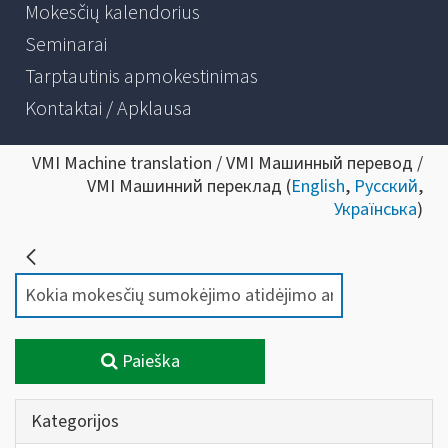
Mokesčių kalendorius
Seminarai
Tarptautinis apmokestinimas
Kontaktai / Apklausa
VMI Machine translation / VMI Машинный перевод /
VMI Машинний переклад (
English
,
Русский
,
Українська
)
Paieška
Kategorijos