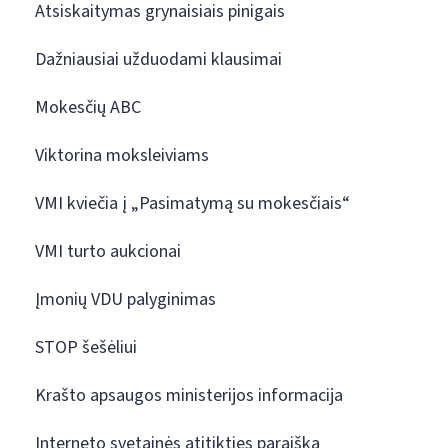
Atsiskaitymas grynaisiais pinigais
Dažniausiai užduodami klausimai
Mokesčių ABC
Viktorina moksleiviams
VMI kviečia į „Pasimatymą su mokesčiais“
VMI turto aukcionai
Įmonių VDU palyginimas
STOP šešėliui
Krašto apsaugos ministerijos informacija
Interneto svetainės atitikties paraiška