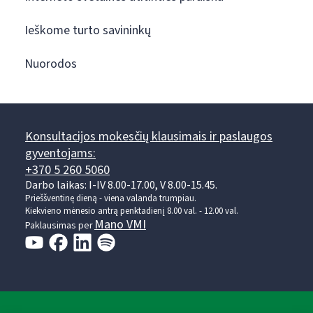
Ieškome turto savininkų
Nuorodos
Konsultacijos mokesčių klausimais ir paslaugos
gyventojams:
+370 5 260 5060
Darbo laikas: I-IV 8.00-17.00, V 8.00-15.45.
Prieššventinę dieną - viena valanda trumpiau.
Kiekvieno mėnesio antrą penktadienį 8.00 val. - 12.00 val.
Mano VMI
Paklausimas per