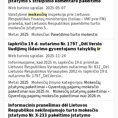
įstatymo 5 straipsnio komentaro pakeitimo
Web turinio sąrašas
2025-05-07
Valstybinė
mokesčių
inspekcija prie Lietuvos
Respublikos finansų ministerijos (toliau – VMI prie FM)
praneša, kad Lietuvos Respublikos paveldimo turto
mokesčio įstatymo 5...
Metai:
2025
Mokesčiai:
Paveldimo turto mokestis
lapkričio 19 d. nutarimo Nr. 1797 „Dėl Verslo
liudijimų išdavimo gyventojams taisyklių
ir
Web turinio sąrašas
2025-11-24
Informuojame, kad 2025 m. lapkričio 19 d. priimtas
Lietuvos Respublikos Vyriausybės nutarimas Nr. 811 „Dėl
Lietuvos Respublikos Vyriausybės 2002 m. lapkričio 19 d.
nutarimo Nr. 1797 „Dėl Verslo...
Metai:
2025
Mokesčių žinyno kategorijos:
Mokesčių
įstatymų pakeitimai » Gyventojų pajamų mokesčio
pakeitimai nuo 2025 m.
Mokesčių įstatymų pakeitimai »
Gyventojų pajamų mokesčio pakeitimai nuo 2026 m.
Informacinis pranešimas dėl Lietuvos
Respublikos nekilnojamojo turto mokesčio
įstatymo Nr. X-233 pakeitimo įstatymo