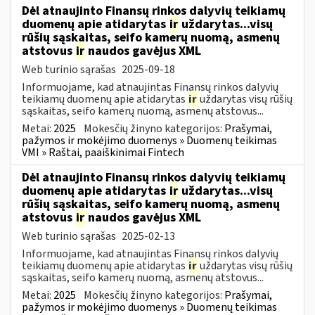
Dėl atnaujinto Finansų rinkos dalyvių teikiamų
duomenų apie atidarytas
ir
uždarytas...visų
rūšių sąskaitas, seifo kamerų nuomą, asmenų
atstovus
ir
naudos gavėjus XML
Web turinio sąrašas
2025-09-18
Informuojame, kad atnaujintas Finansų rinkos dalyvių
teikiamų duomenų apie atidarytas
ir
uždarytas visų rūšių
sąskaitas, seifo kamerų nuomą, asmenų atstovus...
Metai:
2025
Mokesčių žinyno kategorijos:
Prašymai,
pažymos ir mokėjimo duomenys » Duomenų teikimas
VMI » Raštai, paaiškinimai Fintech
Dėl atnaujinto Finansų rinkos dalyvių teikiamų
duomenų apie atidarytas
ir
uždarytas...visų
rūšių sąskaitas, seifo kamerų nuomą, asmenų
atstovus
ir
naudos gavėjus XML
Web turinio sąrašas
2025-02-13
Informuojame, kad atnaujintas Finansų rinkos dalyvių
teikiamų duomenų apie atidarytas
ir
uždarytas visų rūšių
sąskaitas, seifo kamerų nuomą, asmenų atstovus...
Metai:
2025
Mokesčių žinyno kategorijos:
Prašymai,
pažymos ir mokėjimo duomenys » Duomenų teikimas