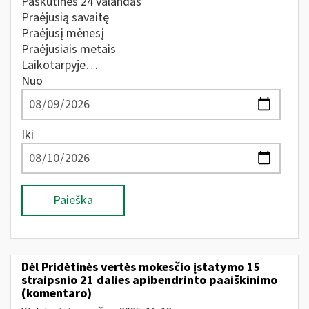
Paskutines 24 valandas
Praėjusią savaitę
Praėjusį mėnesį
Praėjusiais metais
Laikotarpyje…
Nuo
Iki
Paieška
Dėl Pridėtinės vertės mokesčio įstatymo 15
straipsnio 21 dalies apibendrinto paaiškinimo
(komentaro)