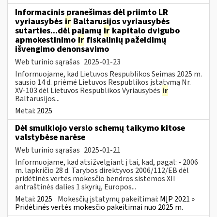
Informacinis pranešimas dėl priimto LR
vyriausybės
ir
Baltarusijos vyriausybės
sutarties...dėl pajamų
ir
kapitalo dvigubo
apmokestinimo
ir
fiskalinių pažeidimų
išvengimo denonsavimo
Web turinio sąrašas
2025-01-23
Informuojame, kad Lietuvos Respublikos Seimas 2025 m.
sausio 14 d. priėmė Lietuvos Respublikos įstatymą Nr.
XV-103 dėl Lietuvos Respublikos Vyriausybės
ir
Baltarusijos...
Metai:
2025
Dėl smulkiojo verslo schemų taikymo kitose
valstybėse narėse
Web turinio sąrašas
2025-01-21
Informuojame, kad atsižvelgiant į tai, kad, pagal: - 2006
m. lapkričio 28 d. Tarybos direktyvos 2006/112/EB dėl
pridėtinės vertės mokesčio bendros sistemos XII
antraštinės dalies 1 skyrių, Europos...
Metai:
2025
Mokesčių įstatymų pakeitimai:
MĮP 2021 »
Pridėtinės vertės mokesčio pakeitimai nuo 2025 m.