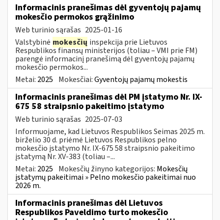
Informacinis pranešimas dėl gyventojų pajamų
mokesčio permokos grąžinimo
Web turinio sąrašas
2025-01-16
Valstybinė
mokesčių
inspekcija prie Lietuvos
Respublikos finansų ministerijos (toliau – VMI prie FM)
parengė informacinį pranešimą dėl gyventojų pajamų
mokesčio permokos...
Metai:
2025
Mokesčiai:
Gyventojų pajamų mokestis
Informacinis pranešimas dėl PM įstatymo Nr. IX-
675 58 straipsnio pakeitimo įstatymo
Web turinio sąrašas
2025-07-03
Informuojame, kad Lietuvos Respublikos Seimas 2025 m.
birželio 30 d. priėmė Lietuvos Respublikos pelno
mokesčio įstatymo Nr. IX-675 58 straipsnio pakeitimo
įstatymą Nr. XV-383 (toliau –...
Metai:
2025
Mokesčių žinyno kategorijos:
Mokesčių
įstatymų pakeitimai » Pelno mokesčio pakeitimai nuo
2026 m.
Informacinis pranešimas dėl Lietuvos
Respublikos Paveldimo turto mokesčio