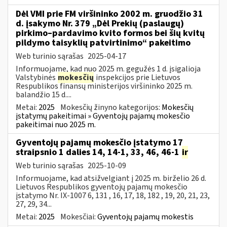
Dėl VMI prie FM viršininko 2002 m. gruodžio 31
d. įsakymo Nr. 379 „Dėl Prekių (paslaugų)
pirkimo–pardavimo kvito formos bei šių kvitų
pildymo taisyklių patvirtinimo“ pakeitimo
Web turinio sąrašas
2025-04-17
Informuojame, kad nuo 2025 m. gegužės 1 d. įsigalioja
Valstybinės
mokesčių
inspekcijos prie Lietuvos
Respublikos finansų ministerijos viršininko 2025 m.
balandžio 15 d....
Metai:
2025
Mokesčių žinyno kategorijos:
Mokesčių
įstatymų pakeitimai » Gyventojų pajamų mokesčio
pakeitimai nuo 2025 m.
Gyventojų pajamų mokesčio įstatymo 17
straipsnio 1 dalies 14, 14-1, 33, 46, 46-1
ir
Web turinio sąrašas
2025-10-09
Informuojame, kad atsižvelgiant į 2025 m. birželio 26 d.
Lietuvos Respublikos gyventojų pajamų mokesčio
įstatymo Nr. IX-1007 6, 131 , 16, 17, 18, 182 , 19, 20, 21, 23,
27, 29, 34...
Metai:
2025
Mokesčiai:
Gyventojų pajamų mokestis