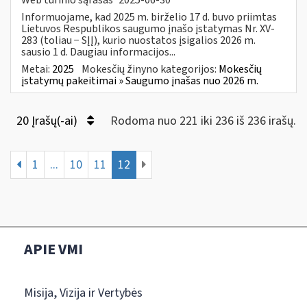
Informuojame, kad 2025 m. birželio 17 d. buvo priimtas
Lietuvos Respublikos saugumo įnašo įstatymas Nr. XV-
283 (toliau − SĮĮ), kurio nuostatos įsigalios 2026 m.
sausio 1 d. Daugiau informacijos...
Metai:
2025
Mokesčių žinyno kategorijos:
Mokesčių
įstatymų pakeitimai » Saugumo įnašas nuo 2026 m.
20 Įrašų(-ai)
Rodoma nuo 221 iki 236 iš 236 irašų.
1
...
10
11
12
APIE VMI
Misija, Vizija ir Vertybės