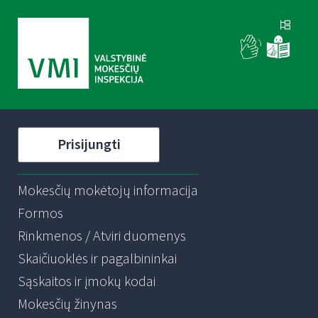
Prisijungti
Mokesčių mokėtojų informacija
Formos
Rinkmenos / Atviri duomenys
Skaičiuoklės ir pagalbininkai
Sąskaitos ir įmokų kodai
Mokesčių žinynas