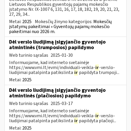
Lietuvos Respublikos gyventojų pajamų mokesčio
įstatymo Nr. IX-1007 6, 131, 16, 17, 18, 182, 19, 20, 21, 23,
27, 29, 34...
Metai:
2025
Mokesčių žinyno kategorijos:
Mokesčių
įstatymų pakeitimai » Gyventojų pajamų mokesčio
pakeitimai nuo 2026 m.
Dėl verslo liudijimą įsigyjančio gyventojo
atmintinės (trumposios) papildymo
Web turinio sąrašas
2025-01-30
Informuojame, kad interneto svetainėje
https://www.vmi.lt/evmi/individuali-veikla-
ir
-verslo-
liudijimai patalpinta patikslinta
ir
papildyta trumpoji...
Metai:
2025
Dėl verslo liudijimą įsigyjančio gyventojo
atmintinės (plačiosios) papildymo
Web turinio sąrašas
2025-03-17
Informuojame, kad interneto svetainėje
https://www.vmi.lt/evmi/individuali-veikla-
ir
-verslo-
liudijimai patalpinta patikslinta
ir
papildyta plačioji...
Metai:
2025