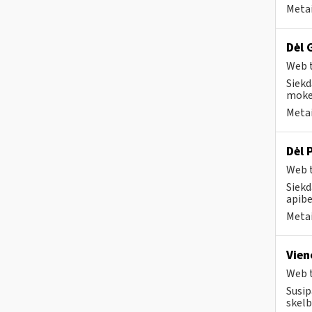
Metai
Dėl 
Web t
Siekd
mokes
Metai
Dėl 
Web t
Siekd
apibe
Metai
Vien
Web t
Susip
skelb