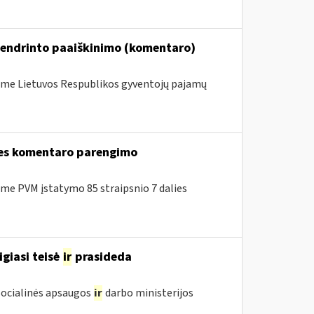
bendrinto paaiškinimo (komentaro)
me Lietuvos Respublikos gyventojų pajamų
lies komentaro parengimo
e PVM įstatymo 85 straipsnio 7 dalies
igiasi teisė
ir
prasideda
 Socialinės apsaugos
ir
darbo ministerijos