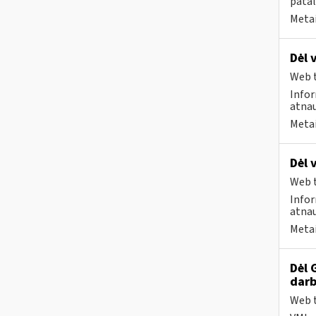
patal
Metai
Dėl 
Web t
Infor
atnau
Metai
Dėl 
Web t
Infor
atnau
Metai
Dėl 
darb
Web t