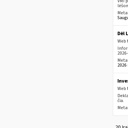
VMI p
lėšom
Metai
Saugu
Dėl 
Web t
Infor
2026-
Metai
2026 
Inve
Web t
Dekla
čia.
Metai
20 Įra