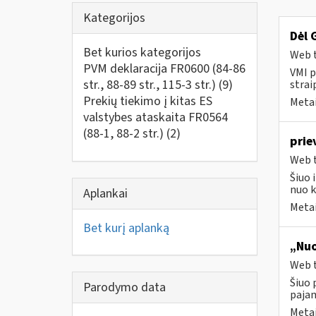
Kategorijos
Dėl 
Bet kurios kategorijos
Web t
PVM deklaracija FR0600 (84-86
VMI p
str., 88-89 str., 115-3 str.)
(9)
strai
Prekių tiekimo į kitas ES
Metai
valstybes ataskaita FR0564
(88-1, 88-2 str.)
(2)
prie
Web t
Šiuo 
nuo k
Aplankai
Metai
Bet kurį aplanką
„Nuo
Web t
Šiuo 
Parodymo data
paja
Metai