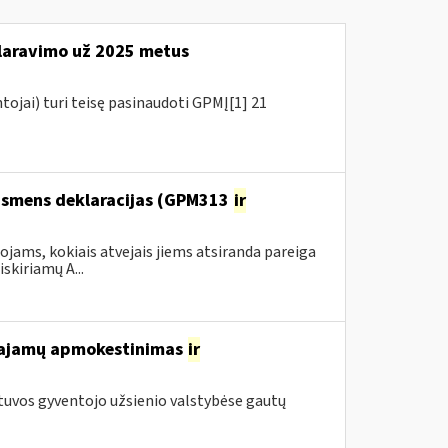
aravimo už 2025 metus
tojai) turi teisę pasinaudoti GPMĮ[1] 21
 asmens deklaracijas (GPM313
ir
ams, kokiais atvejais jiems atsiranda pareiga
kiriamų A...
 pajamų apmokestinimas
ir
tuvos gyventojo užsienio valstybėse gautų