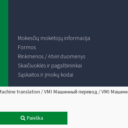
Mokesčių mokėtojų informacija
Formos
Rinkmenos / Atviri duomenys
Skaičiuoklės ir pagalbininkai
Sąskaitos ir įmokų kodai
Machine translation / VMI Машинный перевод / VMI Машин
Paieška