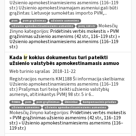
Užsienio apmokestinamiesiems asmenims (116–119
str.) Užsienio apmokestinamajam asmeniui gali būti
grąžintas: Lietuvoje sumokėtas importo PVM,...
pvm
pvm grąžinimas
užsienio asmenims
Mokesčių
užsienio apmokestinamiesiems asmenims
pvmį 118 str
žinyno kategorijos:
Pridėtinės vertės mokestis » PVM
grąžinimas užsienio asmenims (42 str., 116–119 str.) »
Užsienio apmokestinamiesiems asmenims (116–119
str.)
Kada
ir
kokius dokumentus turi pateikti
užsienio valstybės apmokestinamasis asmuo
Web turinio sąrašas
2018-11-22
Registracijos numeris KM1188 Ši informacija skelbiama:
Užsienio apmokestinamiesiems asmenims (116–119
str.) Prašymus turi teisę teikti užsienio valstybių
asmenys, atitinkantys PVMĮ 98 str. 5 ir 6...
fr0601
pvm
pvm grąžinimas
ūkininkai
kompensacinis priedas
užsienio asmenims
užsienio apmokestinamiesiems asmenims
Mokesčių žinyno kategorijos:
Pridėtinės vertės mokestis
» PVM grąžinimas užsienio asmenims (42 str., 116–119
str.) » Užsienio apmokestinamiesiems asmenims (116–
119 str.)