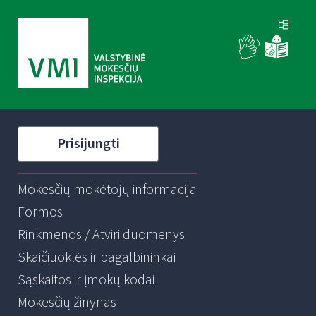
Prisijungti
Mokesčių mokėtojų informacija
Formos
Rinkmenos / Atviri duomenys
Skaičiuoklės ir pagalbininkai
Sąskaitos ir įmokų kodai
Mokesčių žinynas