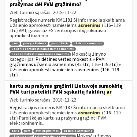
prašymas dėl PVM grąžinimo?
Web turinio sąrašas
2018-11-22
Registracijos numeris KM1181 Ši informacija skelbiama:
Užsienio apmokestinamiesiems
asmenims
(116–119
str.) VMI, gavusi už ES teritorijos ribų įsikūrusio
apmokestinamojo...
pvm
pvm grąžinimas
pvmį 119 str
užsienio asmenims
užsienio apmokestinamiesiems asmenims
Mokesčių žinyno
ne es apmokestinamiesiems asmenims
kategorijos:
Pridėtinės vertės mokestis » PVM
grąžinimas užsienio asmenims (42 str., 116–119 str.) »
Užsienio apmokestinamiesiems asmenims (116–119
str.)
kartu su prašymu grąžinti Lietuvoje sumokėtą
PVM turi pateikti PVM sąskaitų faktūrų
ar
Web turinio sąrašas
2018-11-22
Registracijos numeris KM1187 Ši informacija skelbiama:
Užsienio apmokestinamiesiems
asmenims
(116–119
str.) Pareiškėjas kartu su prašymu grąžinti PVM
elektroninėmis...
epris
pvm
pvm grąžinimas
užsienio asmenims
Mokesčių žinyno
užsienio apmokestinamiesiems asmenims