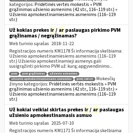
kategorijos:
Pridėtinės vertės mokestis » PVM
grąžinimas užsienio asmenims (42 str., 116–119 str.) »
Užsienio apmokestinamiesiems asmenims (116–119
str.)
Už kokias prekes
ir
/
ar
paslaugas pirkimo PVM
grąžinamas / negrąžinamas?
Web turinio sąrašas
2018-11-22
Registracijos numeris KM1178 Ši informacija skelbiama:
Užsienio apmokestinamiesiems asmenims (116–119
str.) Užsienio apmokestinamieji asmenys gali
susigrąžinti pirkimo PVM už: kurą; apgyvendinimo...
pvm
pvm grąžinimas
užsienio asmenims
Mokesčių
užsienio apmokestinamiesiems asmenims
pvmį 118 str
žinyno kategorijos:
Pridėtinės vertės mokestis » PVM
grąžinimas užsienio asmenims (42 str., 116–119 str.) »
Užsienio apmokestinamiesiems asmenims (116–119
str.)
Už kokiai veiklai skirtas prekes
ir
/
ar
paslaugas
užsienio apmokestinamasis asmuo
Web turinio sąrašas
2025-07-10
Registracijos numeris KM1171 Ši informacija skelbiama: