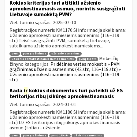
Kokius kriterijus turi atitikti užsienio
apmokestinamasis asmuo, norintis susigrąžinti
Lietuvoje sumokėtą PVM?
Web turinio sąrašas
2025-07-10
Registracijos numeris KM1170 Ši informacija skelbiama:
Užsienio apmokestinamiesiems asmenims (116–119
str.) Teisė susigrąžinti PVM, sumokėtą Lietuvoje,
suteikiama užsienio apmokestinamiesiems...
pvm
pvm grąžinimas
užsienio asmenims
Mokesčių
užsienio apmokestinamiesiems asmenims
pvmį 117 str
žinyno kategorijos:
Pridėtinės vertės mokestis » PVM
grąžinimas užsienio asmenims (42 str., 116–119 str.) »
Užsienio apmokestinamiesiems asmenims (116–119
str.)
Kada
ir
kokius dokumentus turi pateikti už ES
teritorijos ribų įsikūręs apmokestinamasis
Web turinio sąrašas
2024-01-01
Registracijos numeris KM1180 Ši informacija skelbiama:
Užsienio apmokestinamiesiems asmenims (116–119
str.) Už ES teritorijos ribų įsikūręs apmokestinamasis
asmuo (toliau – užsienio...
pvm
pvm grąžinimas
pvmį 119 str
užsienio asmenims