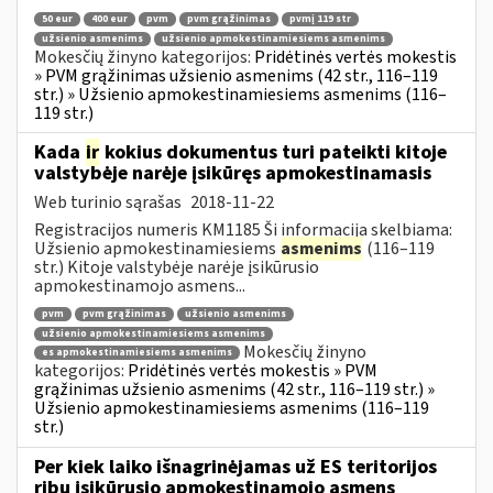
50 eur
400 eur
pvm
pvm grąžinimas
pvmį 119 str
užsienio asmenims
užsienio apmokestinamiesiems asmenims
Mokesčių žinyno kategorijos:
Pridėtinės vertės mokestis
» PVM grąžinimas užsienio asmenims (42 str., 116–119
str.) » Užsienio apmokestinamiesiems asmenims (116–
119 str.)
Kada
ir
kokius dokumentus turi pateikti kitoje
valstybėje narėje įsikūręs apmokestinamasis
Web turinio sąrašas
2018-11-22
Registracijos numeris KM1185 Ši informacija skelbiama:
Užsienio apmokestinamiesiems
asmenims
(116–119
str.) Kitoje valstybėje narėje įsikūrusio
apmokestinamojo asmens...
pvm
pvm grąžinimas
užsienio asmenims
užsienio apmokestinamiesiems asmenims
Mokesčių žinyno
es apmokestinamiesiems asmenims
kategorijos:
Pridėtinės vertės mokestis » PVM
grąžinimas užsienio asmenims (42 str., 116–119 str.) »
Užsienio apmokestinamiesiems asmenims (116–119
str.)
Per kiek laiko išnagrinėjamas už ES teritorijos
ribų įsikūrusio apmokestinamojo asmens