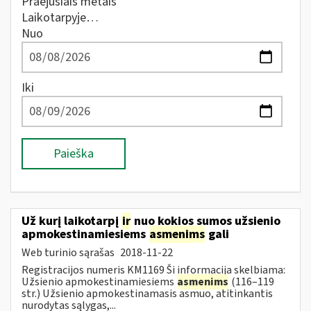
Praėjusiais metais
Laikotarpyje…
Nuo
Iki
Paieška
Už kurį laikotarpį
ir
nuo kokios sumos užsienio
apmokestinamiesiems
asmenims
gali
Web turinio sąrašas
2018-11-22
Registracijos numeris KM1169 Ši informacija skelbiama:
Užsienio apmokestinamiesiems
asmenims
(116–119
str.) Užsienio apmokestinamasis asmuo, atitinkantis
nurodytas sąlygas,...