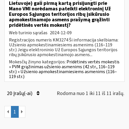
Lietuvoje) gali pirmą kartą prisijungti prie
Mano VMI norėdamas pateikti elektroninį Už
Europos Sąjungos teritorijos ribų įsikūrusio
apmokestinamojo asmens prašymą grąžinti
pridėtinės vertės mokestį?
Web turinio sąrašas
2024-12-09
Registracijos numeris KM3274 Ši informacija skelbiama:
Užsienio apmokestinamiesiems asmenims (116–119
str.) Jeigu elektroninio Už Europos Sąjungos teritorijos
ribų įsikūrusio apmokestinamojo asmens...
Mokesčių žinyno kategorijos:
Pridėtinės vertės mokestis
» PVM grąžinimas užsienio asmenims (42 str., 116–119
str.) » Užsienio apmokestinamiesiems asmenims (116–
119 str.)
20 Įrašų(-ai)
Rodoma nuo 1 iki 11 iš 11 irašų.
1