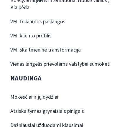
Консультации в International House Vilnius /
Klaipėda
VMI teikiamos paslaugos
VMI kliento profilis
VMI skaitmeninė transformacija
Vienas langelis prievolėms valstybei sumokėti
NAUDINGA
Mokesčiai ir jų dydžiai
Atsiskaitymas grynaisiais pinigais
Dažniausiai užduodami klausimai