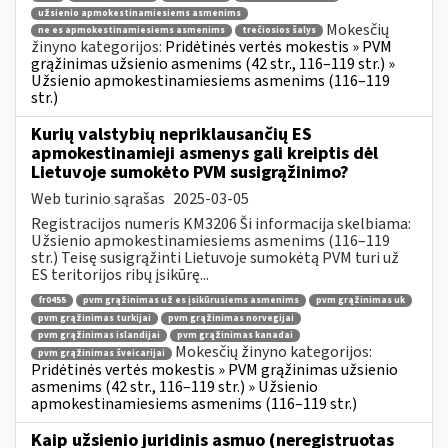
užsienio apmokestinamiesiems asmenims
Mokesčių
ne es apmokestinamiesiems asmenims
trečiosios šalys
žinyno kategorijos:
Pridėtinės vertės mokestis » PVM
grąžinimas užsienio asmenims (42 str., 116–119 str.) »
Užsienio apmokestinamiesiems asmenims (116–119
str.)
Kurių valstybių nepriklausančių ES
apmokestinamieji asmenys gali kreiptis dėl
Lietuvoje sumokėto PVM susigrąžinimo?
Web turinio sąrašas
2025-03-05
Registracijos numeris KM3206 Ši informacija skelbiama:
Užsienio apmokestinamiesiems asmenims (116–119
str.) Teisę susigrąžinti Lietuvoje sumokėtą PVM turi už
ES teritorijos ribų įsikūrę...
fr0455
pvm grąžinimas už es įsikūrusiems asmenims
pvm grąžinimas uk
pvm grąžinimas turkijai
pvm grąžinimas norvegijai
pvm grąžinimas islandijai
pvm grąžinimas kanadai
Mokesčių žinyno kategorijos:
pvm grąžinimas šveicarijai
Pridėtinės vertės mokestis » PVM grąžinimas užsienio
asmenims (42 str., 116–119 str.) » Užsienio
apmokestinamiesiems asmenims (116–119 str.)
Kaip užsienio juridinis asmuo (neregistruotas