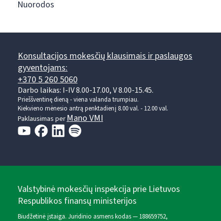
Nuorodos
Konsultacijos mokesčių klausimais ir paslaugos
gyventojams:
+370 5 260 5060
Darbo laikas: I-IV 8.00-17.00, V 8.00-15.45.
Prieššventinę dieną - viena valanda trumpiau.
Kiekvieno mėnesio antrą penktadienį 8.00 val. - 12.00 val.
Mano VMI
Paklausimas per
Valstybinė mokesčių inspekcija prie Lietuvos
Respublikos finansų ministerijos
Biudžetinė įstaiga. Juridinio asmens kodas — 188659752,