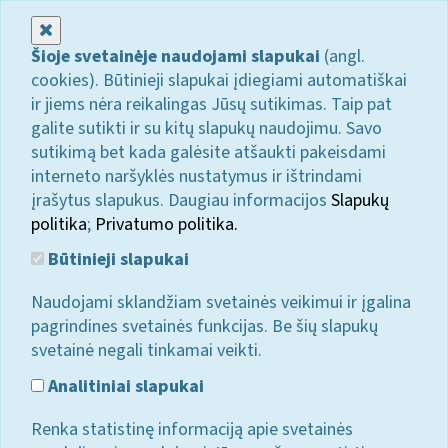
Uždaryti
Šioje svetainėje naudojami slapukai
(angl.
cookies). Būtinieji slapukai įdiegiami automatiškai
ir jiems nėra reikalingas Jūsų sutikimas. Taip pat
galite sutikti ir su kitų slapukų naudojimu. Savo
sutikimą bet kada galėsite atšaukti pakeisdami
interneto naršyklės nustatymus ir ištrindami
įrašytus slapukus. Daugiau informacijos
Slapukų
politika
;
Privatumo politika.
Būtinieji slapukai
Naudojami sklandžiam svetainės veikimui ir įgalina
pagrindines svetainės funkcijas. Be šių slapukų
svetainė negali tinkamai veikti.
Analitiniai slapukai
Renka statistinę informaciją apie svetainės