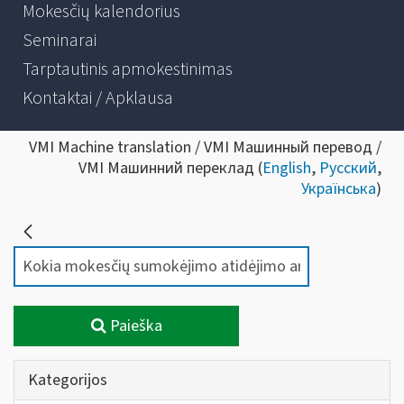
Mokesčių kalendorius
Seminarai
Tarptautinis apmokestinimas
Kontaktai / Apklausa
VMI Machine translation / VMI Машинный перевод /
VMI Машинний переклад (
English
,
Русский
,
Українська
)
Paieška
Kategorijos