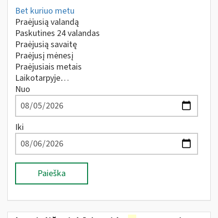
Bet kuriuo metu
Praėjusią valandą
Paskutines 24 valandas
Praėjusią savaitę
Praėjusį mėnesį
Praėjusiais metais
Laikotarpyje…
Nuo
Iki
Paieška