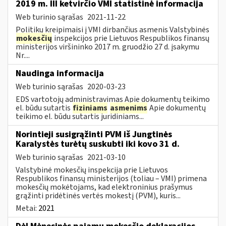
2019 m. III ketvirčio VMI statistinė informacija
Web turinio sąrašas
2021-11-22
Politikų kreipimaisi į VMI dirbančius asmenis Valstybinės
mokesčių
inspekcijos prie Lietuvos Respublikos finansų
ministerijos viršininko 2017 m. gruodžio 27 d. įsakymu
Nr....
Naudinga informacija
Web turinio sąrašas
2020-03-23
EDS vartotojų administravimas Apie dokumentų teikimo
el. būdu sutartis
fiziniams
asmenims
Apie dokumentų
teikimo el. būdu sutartis juridiniams...
Norintieji susigrąžinti PVM iš Jungtinės
Karalystės turėtų suskubti iki kovo 31 d.
Web turinio sąrašas
2021-03-10
Valstybinė mokesčių inspekcija prie Lietuvos
Respublikos finansų ministerijos (toliau – VMI) primena
mokesčių mokėtojams, kad elektroninius prašymus
grąžinti pridėtinės vertės mokestį (PVM), kuris...
Metai:
2021