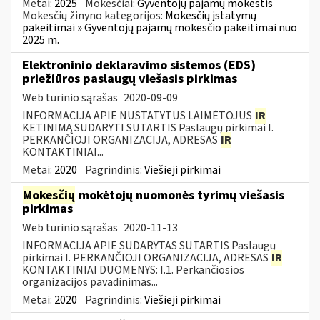
Metai:
2025
Mokesčiai:
Gyventojų pajamų mokestis
Mokesčių žinyno kategorijos:
Mokesčių įstatymų
pakeitimai » Gyventojų pajamų mokesčio pakeitimai nuo
2025 m.
Elektroninio deklaravimo sistemos (EDS)
priežiūros paslaugų viešasis pirkimas
Web turinio sąrašas
2020-09-09
INFORMACIJA APIE NUSTATYTUS LAIMĖTOJUS
IR
KETINIMĄ SUDARYTI SUTARTIS Paslaugų pirkimai I.
PERKANČIOJI ORGANIZACIJA, ADRESAS
IR
KONTAKTINIAI...
Metai:
2020
Pagrindinis:
Viešieji pirkimai
Mokesčių
mokėtojų nuomonės tyrimų viešasis
pirkimas
Web turinio sąrašas
2020-11-13
INFORMACIJA APIE SUDARYTAS SUTARTIS Paslaugų
pirkimai I. PERKANČIOJI ORGANIZACIJA, ADRESAS
IR
KONTAKTINIAI DUOMENYS: I.1. Perkančiosios
organizacijos pavadinimas...
Metai:
2020
Pagrindinis:
Viešieji pirkimai