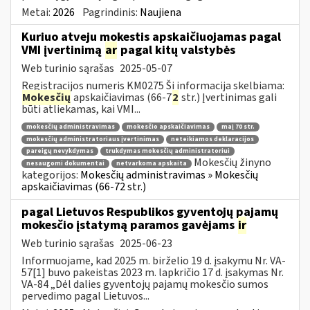
Metai:
2026
Pagrindinis:
Naujiena
Kuriuo atveju mokestis apskaičiuojamas pagal
VMI įvertinimą
ar
pagal kitų valstybės
Web turinio sąrašas
2025-05-07
Registracijos numeris KM0275 Ši informacija skelbiama:
Mokesčių
apskaičiavimas (66-7
2
str.) Įvertinimas gali
būti atliekamas, kai VMI...
mokesčių administravimas
mokesčio apskaičiavimas
maį 70 str.
mokesčių administratoriaus įvertinimas
neteikiamos deklaracijos
pareigų nevykdymas
trukdymas mokesčių administratoriui
Mokesčių žinyno
nesaugomi dokumentai
netvarkoma apskaita
kategorijos:
Mokesčių administravimas » Mokesčių
apskaičiavimas (66-72 str.)
pagal Lietuvos Respublikos gyventojų pajamų
mokesčio įstatymą paramos gavėjams
ir
Web turinio sąrašas
2025-06-23
Informuojame, kad 2025 m. birželio 19 d. įsakymu Nr. VA-
57[1] buvo pakeistas 2023 m. lapkričio 17 d. įsakymas Nr.
VA-84 „Dėl dalies gyventojų pajamų mokesčio sumos
pervedimo pagal Lietuvos...