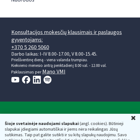
Konsultacijos mokesčių klausimais ir paslaugos
gyventojams:
+370 5 260 5060
Darbo laikas: I-IV 8.00-17.00, V 8.00-15.45.
Prieššventinę dieną - viena valanda trumpiau.
Kiekvieno mėnesio antrą penktadienį 8.00 val. - 12.00 val.
Mano VMI
Paklausimas per
Valstybinė mokesčių inspekcija prie Lietuvos
U
Respublikos finansų ministerijos
Šioje svetainėje naudojami slapukai
(angl. cookies). Būtinieji
slapukai įdiegiami automatiškai ir jiems nėra reikalingas Jūsų
Biudžetinė įstaiga. Juridinio asmens kodas — 188659752,
sutikimas. Taip pat galite sutikti ir su kitų slapukų naudojimu. Savo
adresas: Vasario 16-osios g. 14, 01107 Vilnius, Lietuva, el.paštas: