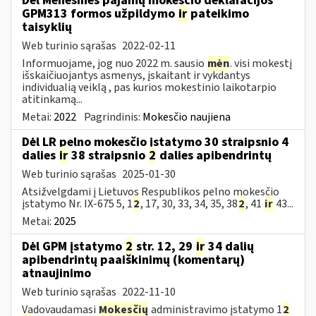
Dėl Mėnesinės pajamų mokesčio deklaracijos
GPM313 formos užpildymo
ir
pateikimo
taisyklių
Web turinio sąrašas
2022-02-11
Informuojame, jog nuo 2022 m. sausio
mėn
. visi mokestį
išskaičiuojantys asmenys, įskaitant ir vykdantys
individualią veiklą , pas kurios mokestinio laikotarpio
atitinkamą...
Metai:
2022
Pagrindinis:
Mokesčio naujiena
Dėl LR pelno mokesčio įstatymo 30 straipsnio 4
dalies
ir
38 straipsnio
2
dalies apibendrintų
Web turinio sąrašas
2025-01-30
Atsižvelgdami į Lietuvos Respublikos pelno mokesčio
įstatymo Nr. IX-675 5, 1
2
, 17, 30, 33, 34, 35, 38
2
, 41
ir
43...
Metai:
2025
Dėl GPM įstatymo
2
str. 12, 29
ir
34 dalių
apibendrintų paaiškinimų (komentarų)
atnaujinimo
Web turinio sąrašas
2022-11-10
Vadovaudamasi
Mokesčių
administravimo įstatymo 1
2