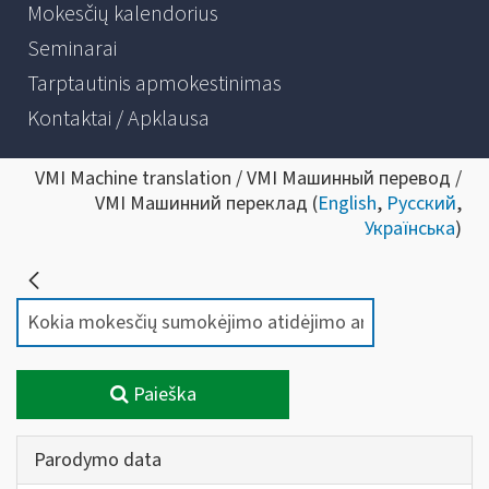
Mokesčių kalendorius
Seminarai
Tarptautinis apmokestinimas
Kontaktai / Apklausa
VMI Machine translation / VMI Машинный перевод /
VMI Машинний переклад (
English
,
Русский
,
Українська
)
Paieška
Parodymo data