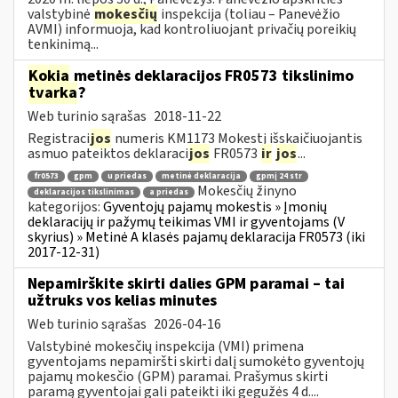
valstybinė
mokesčių
inspekcija (toliau – Panevėžio
AVMI) informuoja, kad kontroliuojant privačių poreikių
tenkinimą...
Kokia
metinės deklaracijos FR0573 tikslinimo
tvarka
?
Web turinio sąrašas
2018-11-22
Registraci
jos
numeris KM1173 Mokestį išskaičiuojantis
asmuo pateiktos deklaraci
jos
FR0573
ir
jos
...
fr0573
gpm
u priedas
metinė deklaracija
gpmį 24 str
Mokesčių žinyno
deklaracijos tikslinimas
a priedas
kategorijos:
Gyventojų pajamų mokestis » Įmonių
deklaracijų ir pažymų teikimas VMI ir gyventojams (V
skyrius) » Metinė A klasės pajamų deklaracija FR0573 (iki
2017-12-31)
Nepamirškite skirti dalies GPM paramai – tai
užtruks vos kelias minutes
Web turinio sąrašas
2026-04-16
Valstybinė mokesčių inspekcija (VMI) primena
gyventojams nepamiršti skirti dalį sumokėto gyventojų
pajamų mokesčio (GPM) paramai. Prašymus skirti
paramą gyventojai gali pateikti iki gegužės 4 d....