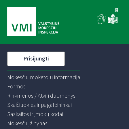
Prisijungti
Mokesčių mokėtojų informacija
Formos
Rinkmenos / Atviri duomenys
Skaičiuoklės ir pagalbininkai
Sąskaitos ir įmokų kodai
Mokesčių žinynas