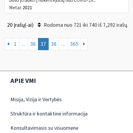
buvo įtraukti į nukentėjusių nuo COVID-19...
Metai:
2021
20 Įrašų(-ai)
Rodoma nuo 721 iki 740 iš 7,292 irašų.
1
...
36
37
38
...
365
APIE VMI
Misija, Vizija ir Vertybės
Struktūra ir kontaktinė informacija
Konsultavimasis su visuomene