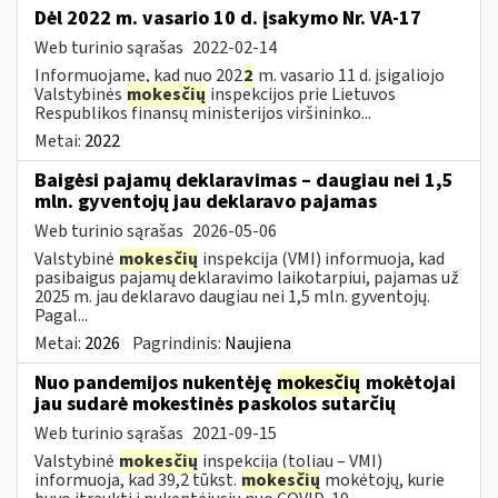
Dėl 2022 m. vasario 10 d. įsakymo Nr. VA-17
Web turinio sąrašas
2022-02-14
Informuojame, kad nuo 202
2
m. vasario 11 d. įsigaliojo
Valstybinės
mokesčių
inspekcijos prie Lietuvos
Respublikos finansų ministerijos viršininko...
Metai:
2022
Baigėsi pajamų deklaravimas – daugiau nei 1,5
mln. gyventojų jau deklaravo pajamas
Web turinio sąrašas
2026-05-06
Valstybinė
mokesčių
inspekcija (VMI) informuoja, kad
pasibaigus pajamų deklaravimo laikotarpiui, pajamas už
2025 m. jau deklaravo daugiau nei 1,5 mln. gyventojų.
Pagal...
Metai:
2026
Pagrindinis:
Naujiena
Nuo pandemijos nukentėję
mokesčių
mokėtojai
jau sudarė mokestinės paskolos sutarčių
Web turinio sąrašas
2021-09-15
Valstybinė
mokesčių
inspekcija (toliau – VMI)
informuoja, kad 39,2 tūkst.
mokesčių
mokėtojų, kurie