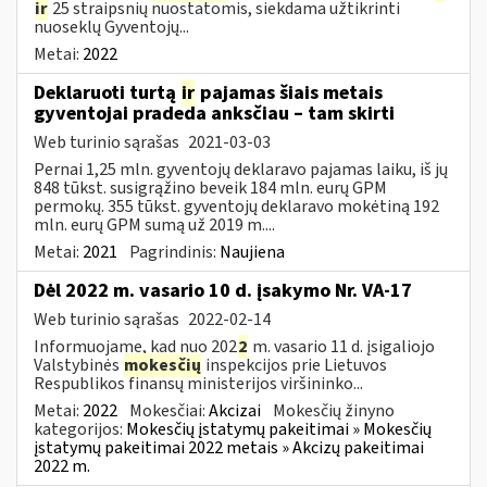
ir
25 straipsnių nuostatomis, siekdama užtikrinti
nuoseklų Gyventojų...
Metai:
2022
Deklaruoti turtą
ir
pajamas šiais metais
gyventojai pradeda anksčiau – tam skirti
Web turinio sąrašas
2021-03-03
Pernai 1,25 mln. gyventojų deklaravo pajamas laiku, iš jų
848 tūkst. susigrąžino beveik 184 mln. eurų GPM
permokų. 355 tūkst. gyventojų deklaravo mokėtiną 192
mln. eurų GPM sumą už 2019 m....
Metai:
2021
Pagrindinis:
Naujiena
Dėl 2022 m. vasario 10 d. įsakymo Nr. VA-17
Web turinio sąrašas
2022-02-14
Informuojame, kad nuo 202
2
m. vasario 11 d. įsigaliojo
Valstybinės
mokesčių
inspekcijos prie Lietuvos
Respublikos finansų ministerijos viršininko...
Metai:
2022
Mokesčiai:
Akcizai
Mokesčių žinyno
kategorijos:
Mokesčių įstatymų pakeitimai » Mokesčių
įstatymų pakeitimai 2022 metais » Akcizų pakeitimai
2022 m.