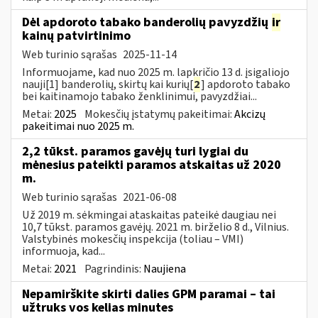
Dėl apdoroto tabako banderolių pavyzdžių
ir
kainų patvirtinimo
Web turinio sąrašas
2025-11-14
Informuojame, kad nuo 2025 m. lapkričio 13 d. įsigaliojo
nauji[1] banderolių, skirtų kai kurių[
2
] apdoroto tabako
bei kaitinamojo tabako ženklinimui, pavyzdžiai...
Metai:
2025
Mokesčių įstatymų pakeitimai:
Akcizų
pakeitimai nuo 2025 m.
2,2 tūkst. paramos gavėjų turi lygiai du
mėnesius pateikti paramos atskaitas už 2020
m.
Web turinio sąrašas
2021-06-08
Už 2019 m. sėkmingai ataskaitas pateikė daugiau nei
10,7 tūkst. paramos gavėjų. 2021 m. birželio 8 d., Vilnius.
Valstybinės mokesčių inspekcija (toliau – VMI)
informuoja, kad...
Metai:
2021
Pagrindinis:
Naujiena
Nepamirškite skirti dalies GPM paramai – tai
užtruks vos kelias minutes