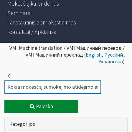
Mokesčių kalendorius
Seminarai
Tarptautinis apmokestinimas
Kontaktai / Apklausa
VMI Machine translation / VMI Машинный перевод /
VMI Машинний переклад (
English
,
Русский
,
Українська
)
Paieška
Kategorijos