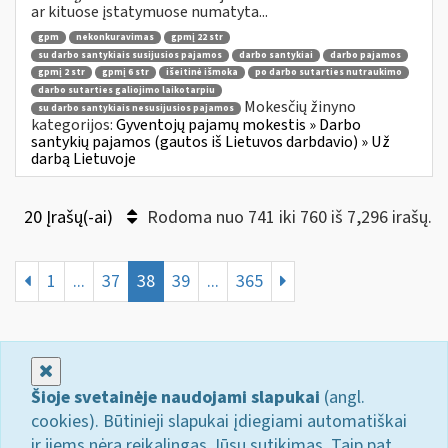
ar kituose įstatymuose numatyta...
gpm
nekonkuravimas
gpmį 22 str
su darbo santykiais susijusios pajamos
darbo santykiai
darbo pajamos
gpmį 2 str
gpmį 6 str
išeitinė išmoka
po darbo sutarties nutraukimo
darbo sutarties galiojimo laikotarpiu
Mokesčių žinyno
su darbo santykiais nesusijusios pajamos
kategorijos:
Gyventojų pajamų mokestis » Darbo
santykių pajamos (gautos iš Lietuvos darbdavio) » Už
darbą Lietuvoje
20 Įrašų(-ai)
Rodoma nuo 741 iki 760 iš 7,296 irašų.
1
...
37
38
39
...
365
Uždaryti
Šioje svetainėje naudojami slapukai
(angl.
cookies). Būtinieji slapukai įdiegiami automatiškai
ir jiems nėra reikalingas Jūsų sutikimas. Taip pat