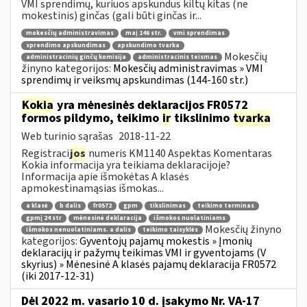
VMI sprendimų, kuriuos apskundus kiltų kitas (ne
mokestinis) ginčas (gali būti ginčas ir...
mokesčių administravimas
maį 146 str.
vmi sprendimas
sprendimo apskundimas
apskundimo tvarka
Mokesčių
administracinių ginčų komisija
administracinis teismas
žinyno kategorijos:
Mokesčių administravimas » VMI
sprendimų ir veiksmų apskundimas (144-160 str.)
Kokia
yra mėnesinės deklaracijos FR0572
formos pildymo, teikimo
ir
tikslinimo
tvarka
Web turinio sąrašas
2018-11-22
Registraci
jos
numeris KM1140 Aspektas Komentaras
Kokia informacija yra teikiama deklaracijoje?
Informacija apie išmokėtas A klasės
apmokestinamąsias išmokas...
a klasė
b dalis
fr0572
gpm
tikslinimas
teikimo terminas
gpmį 24 str
mėnesinė deklaracija
išmokos nuolatiniams
Mokesčių žinyno
išmokos nenuolatiniams. a dalis
teikimo taisyklės
kategorijos:
Gyventojų pajamų mokestis » Įmonių
deklaracijų ir pažymų teikimas VMI ir gyventojams (V
skyrius) » Mėnesinė A klasės pajamų deklaracija FR0572
(iki 2017-12-31)
Dėl 2022 m. vasario 10 d. įsakymo Nr. VA-17