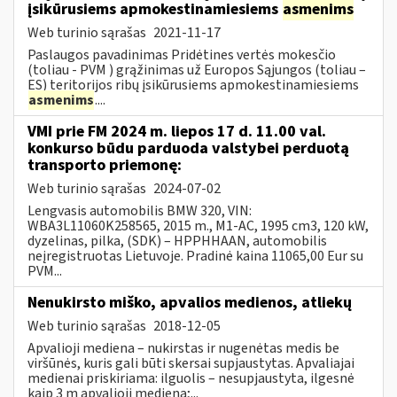
įsikūrusiems apmokestinamiesiems
asmenims
Web turinio sąrašas
2021-11-17
Paslaugos pavadinimas Pridėtines vertės mokesčio
(toliau - PVM ) grąžinimas už Europos Sąjungos (toliau –
ES) teritorijos ribų įsikūrusiems apmokestinamiesiems
asmenims
....
VMI prie FM 2024 m. liepos 17 d. 11.00 val.
konkurso būdu parduoda valstybei perduotą
transporto priemonę:
Web turinio sąrašas
2024-07-02
Lengvasis automobilis BMW 320, VIN:
WBA3L11060K258565, 2015 m., M1-AC, 1995 cm3, 120 kW,
dyzelinas, pilka, (SDK) – HPPHHAAN, automobilis
neįregistruotas Lietuvoje. Pradinė kaina 11065,00 Eur su
PVM...
Nenukirsto miško, apvalios medienos, atliekų
Web turinio sąrašas
2018-12-05
Apvalioji mediena – nukirstas ir nugenėtas medis be
viršūnės, kuris gali būti skersai supjaustytas. Apvaliajai
medienai priskiriama: ilguolis – nesupjaustyta, ilgesnė
kaip 3 m apvalioji mediena;...