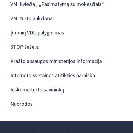
VMI kviečia į „Pasimatymą su mokesčiais“
VMI turto aukcionai
Įmonių VDU palyginimas
STOP šešėliui
Krašto apsaugos ministerijos informacija
Interneto svetainės atitikties paraiška
Ieškome turto savininkų
Nuorodos