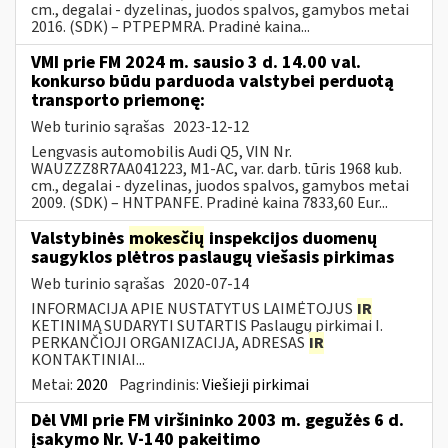
cm., degalai - dyzelinas, juodos spalvos, gamybos metai
2016. (SDK) – PTPEPMRA. Pradinė kaina...
VMI prie FM 2024 m. sausio 3 d. 14.00 val.
konkurso būdu parduoda valstybei perduotą
transporto priemonę:
Web turinio sąrašas
2023-12-12
Lengvasis automobilis Audi Q5, VIN Nr.
WAUZZZ8R7AA041223, M1-AC, var. darb. tūris 1968 kub.
cm., degalai - dyzelinas, juodos spalvos, gamybos metai
2009. (SDK) – HNTPANFE. Pradinė kaina 7833,60 Eur...
Valstybinės
mokesčių
inspekcijos duomenų
saugyklos plėtros paslaugų viešasis pirkimas
Web turinio sąrašas
2020-07-14
INFORMACIJA APIE NUSTATYTUS LAIMĖTOJUS
IR
KETINIMĄ SUDARYTI SUTARTIS Paslaugų pirkimai I.
PERKANČIOJI ORGANIZACIJA, ADRESAS
IR
KONTAKTINIAI...
Metai:
2020
Pagrindinis:
Viešieji pirkimai
Dėl VMI prie FM viršininko 2003 m. gegužės 6 d.
įsakymo Nr. V-140 pakeitimo