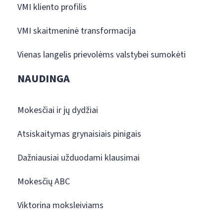
VMI kliento profilis
VMI skaitmeninė transformacija
Vienas langelis prievolėms valstybei sumokėti
NAUDINGA
Mokesčiai ir jų dydžiai
Atsiskaitymas grynaisiais pinigais
Dažniausiai užduodami klausimai
Mokesčių ABC
Viktorina moksleiviams