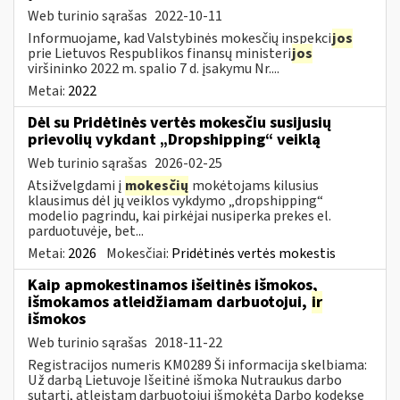
Web turinio sąrašas
2022-10-11
Informuojame, kad Valstybinės mokesčių inspekci
jos
prie Lietuvos Respublikos finansų ministeri
jos
viršininko 2022 m. spalio 7 d. įsakymu Nr....
Metai:
2022
Dėl su Pridėtinės vertės mokesčiu susijusių
prievolių vykdant „Dropshipping“ veiklą
Web turinio sąrašas
2026-02-25
Atsižvelgdami į
mokesčių
mokėtojams kilusius
klausimus dėl jų veiklos vykdymo „dropshipping“
modelio pagrindu, kai pirkėjai nusiperka prekes el.
parduotuvėje, bet...
Metai:
2026
Mokesčiai:
Pridėtinės vertės mokestis
Kaip apmokestinamos išeitinės išmokos,
išmokamos atleidžiamam darbuotojui,
ir
išmokos
Web turinio sąrašas
2018-11-22
Registracijos numeris KM0289 Ši informacija skelbiama:
Už darbą Lietuvoje Išeitinė išmoka Nutraukus darbo
sutartį, atleistam darbuotojui išmokėta Darbo kodekse