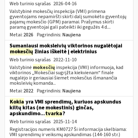
Web turinio sąrašas
2026-04-16
Valstybinė mokesčių inspekcija (VMI) primena
gyventojams nepamiršti skirti dalį sumokėto gyventojų
pajamų mokesčio (GPM) paramai. Prašymus skirti
paramą gyventojai gali pateikti iki gegužės 4 d....
Metai:
2026
Pagrindinis:
Naujiena
Sumaniausi moksleivių viktorinos nugalėtojai
mokesčių
žinias iškeitė į elektrinius
Web turinio sąrašas
2022-11-10
Valstybinė
mokesčių
inspekcija (VMI) informuoja, kad
viktorinos „Mokesčiai sugrįžta kiekvienam“ finale
nugalėjo ir geriausiai šiemet mokesčius išmanančia
moksleivių komanda...
Metai:
2022
Pagrindinis:
Naujiena
Kokia
yra VMI sprendimų, kuriuos apskundus
kiltų kitas (ne mokestinis) ginčas,
apskundimo...
tvarka
?
Web turinio sąrašas
2025-11-14
Registracijos numeris KM0727 Ši informacija skelbiama:
VMI sprendimų ir veiksmų apskundimas (144-160 str.)