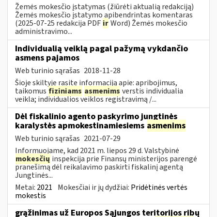
Žemės mokesčio įstatymas (žiūrėti aktualią redakciją)
Žemės mokesčio įstatymo apibendrintas komentaras
(2025-07-25 redakcija PDF
ir
Word) Žemės mokesčio
administravimo...
Individualią veiklą pagal pažymą vykdančio
asmens pajamos
Web turinio sąrašas
2018-11-28
Šioje skiltyje rasite informaciją apie: apribojimus,
taikomus
fiziniams
asmenims
verstis individualia
veikla; individualios veiklos registravimą /...
Dėl fiskalinio agento paskyrimo jungtinės
karalystės apmokestinamiesiems
asmenims
Web turinio sąrašas
2021-07-29
Informuojame, kad 2021 m. liepos 29 d. Valstybinė
mokesčių
inspekcija prie Finansų ministerijos parengė
pranešimą dėl reikalavimo paskirti fiskalinį agentą
Jungtinės...
Metai:
2021
Mokesčiai ir jų dydžiai:
Pridėtinės vertės
mokestis
grąžinimas už Europos Sąjungos teritorijos ribų