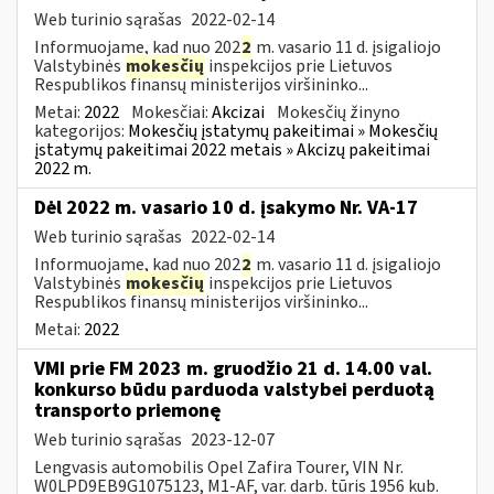
Web turinio sąrašas
2022-02-14
Informuojame, kad nuo 202
2
m. vasario 11 d. įsigaliojo
Valstybinės
mokesčių
inspekcijos prie Lietuvos
Respublikos finansų ministerijos viršininko...
Metai:
2022
Mokesčiai:
Akcizai
Mokesčių žinyno
kategorijos:
Mokesčių įstatymų pakeitimai » Mokesčių
įstatymų pakeitimai 2022 metais » Akcizų pakeitimai
2022 m.
Dėl 2022 m. vasario 10 d. įsakymo Nr. VA-17
Web turinio sąrašas
2022-02-14
Informuojame, kad nuo 202
2
m. vasario 11 d. įsigaliojo
Valstybinės
mokesčių
inspekcijos prie Lietuvos
Respublikos finansų ministerijos viršininko...
Metai:
2022
VMI prie FM 2023 m. gruodžio 21 d. 14.00 val.
konkurso būdu parduoda valstybei perduotą
transporto priemonę
Web turinio sąrašas
2023-12-07
Lengvasis automobilis Opel Zafira Tourer, VIN Nr.
W0LPD9EB9G1075123, M1-AF, var. darb. tūris 1956 kub.