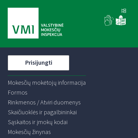
Prisijungti
Mokesčių mokėtojų informacija
Formos
Rinkmenos / Atviri duomenys
Skaičiuoklės ir pagalbininkai
Sąskaitos ir įmokų kodai
Mokesčių žinynas