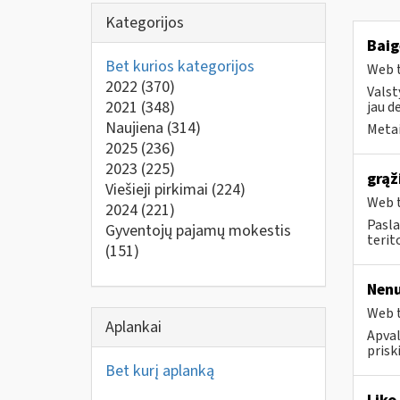
Kategorijos
Baig
Bet kurios kategorijos
Web t
2022
(370)
Valst
2021
(348)
jau d
Naujiena
(314)
Metai
2025
(236)
2023
(225)
grąž
Viešieji pirkimai
(224)
Web t
2024
(221)
Pasla
Gyventojų pajamų mokestis
terit
(151)
Nenu
Web t
Aplankai
Apval
prisk
Bet kurį aplanką