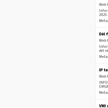
Web t
Infor
2025 
Metai
Dėl 
Web t
Infor
dėl r
Metai
IP t
Web t
INFO
ORGA
Metai
VMI 