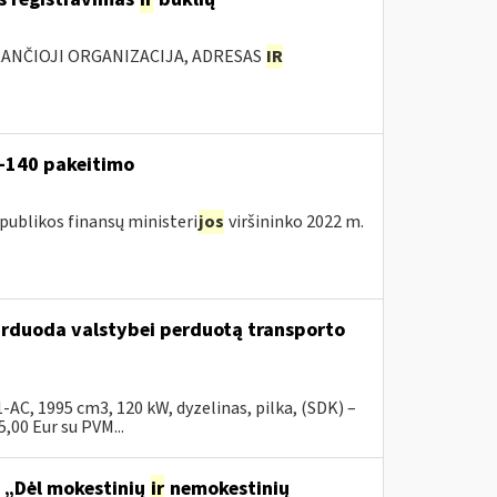
KANČIOJI ORGANIZACIJA, ADRESAS
IR
V-140 pakeitimo
publikos finansų ministeri
jos
viršininko 2022 m.
parduoda valstybei perduotą transporto
C, 1995 cm3, 120 kW, dyzelinas, pilka, (SDK) –
00 Eur su PVM...
o „Dėl mokestinių
ir
nemokestinių