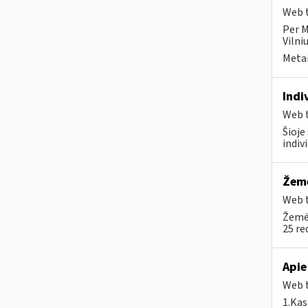
Web t
Per M
Vilni
Metai
Indi
Web t
Šioje
indiv
Žemė
Web t
Žemės
25 re
Apie
Web t
1.Kas