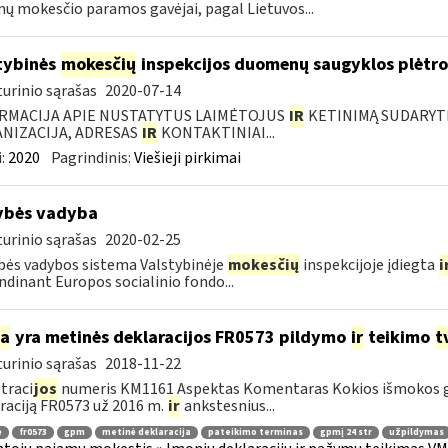
ų mokesčio paramos gavėjai, pagal Lietuvos...
tybinės
mokesčių
inspekcijos duomenų saugyklos plėtro
urinio sąrašas
2020-07-14
RMACIJA APIE NUSTATYTUS LAIMĖTOJUS
IR
KETINIMĄ SUDARYTI 
NIZACIJA, ADRESAS
IR
KONTAKTINIAI...
:
2020
Pagrindinis:
Viešieji pirkimai
ybės vadyba
urinio sąrašas
2020-02-25
ės vadybos sistema Valstybinėje
mokesčių
inspekcijoje įdiegta
i
ndinant Europos socialinio fondo...
ia
yra metinės deklaracijos FR0573 pildymo
ir
teikimo
t
urinio sąrašas
2018-11-22
traci
jos
numeris KM1161 Aspektas Komentaras Kokios išmokos g
raciją FR0573 už 2016 m.
ir
ankstesnius...
ė
fr0573
gpm
metinė deklaracija
pateikimo terminas
gpmį 24 str
užpildymas