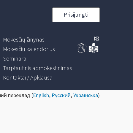
Prisijungti
Mokesčių žinynas
Mokesčių kalendorius
Seminarai
Tarptautinis apmokestinimas
Kontaktai / Apklausa
ний переклад (
English
,
Русский
,
Українська
)