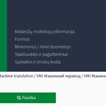
Mokesčių mokėtojų informacija
Formos
Rinkmenos / Atviri duomenys
Skaičiuoklės ir pagalbininkai
Sąskaitos ir įmokų kodai
Machine translation / VMI Машинный перевод / VMI Машин
Paieška