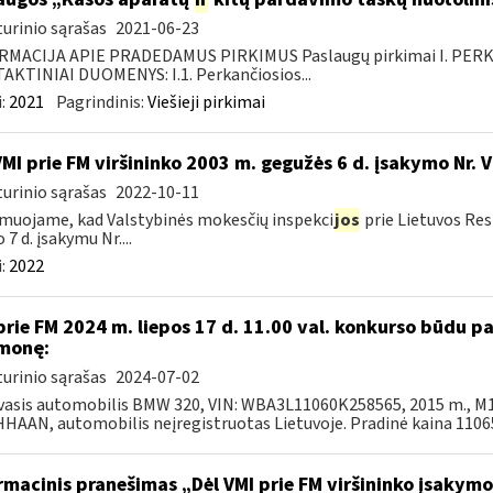
urinio sąrašas
2021-06-23
RMACIJA APIE PRADEDAMUS PIRKIMUS Paslaugų pirkimai I. PER
KTINIAI DUOMENYS: I.1. Perkančiosios...
:
2021
Pagrindinis:
Viešieji pirkimai
VMI prie FM viršininko 2003 m. gegužės 6 d. įsakymo Nr. 
urinio sąrašas
2022-10-11
muojame, kad Valstybinės mokesčių inspekci
jos
prie Lietuvos Res
 7 d. įsakymu Nr....
:
2022
prie FM 2024 m. liepos 17 d. 11.00 val. konkurso būdu 
monę:
urinio sąrašas
2024-07-02
asis automobilis BMW 320, VIN: WBA3L11060K258565, 2015 m., M1-A
AAN, automobilis neįregistruotas Lietuvoje. Pradinė kaina 11065,
rmacinis pranešimas „Dėl VMI prie FM viršininko įsakym