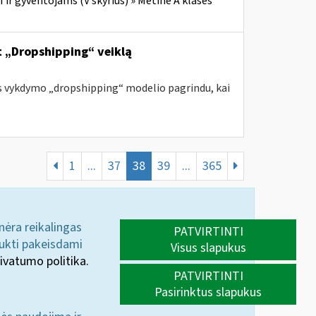
ir gyventojams (V skyrius) » Metinė A klasės
nt „Dropshipping“ veiklą
s vykdymo „dropshipping“ modelio pagrindu, kai
1
...
37
38
39
...
365
 nėra reikalingas
PATVIRTINTI
aukti pakeisdami
Visus slapukus
ivatumo politika.
PATVIRTINTI
Pasirinktus slapukus