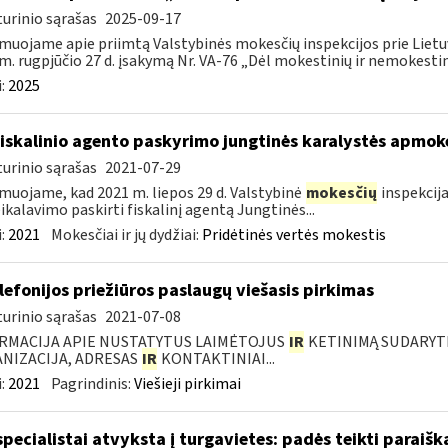
urinio sąrašas
2025-09-17
muojame apie priimtą Valstybinės mokesčių inspekcijos prie Lietuv
m. rugpjūčio 27 d. įsakymą Nr. VA-76 „Dėl mokestinių ir nemokestini
:
2025
fiskalinio agento paskyrimo jungtinės karalystės apmo
urinio sąrašas
2021-07-29
muojame, kad 2021 m. liepos 29 d. Valstybinė
mokesčių
inspekcija
eikalavimo paskirti fiskalinį agentą Jungtinės...
:
2021
Mokesčiai ir jų dydžiai:
Pridėtinės vertės mokestis
elefonijos priežiūros paslaugų viešasis pirkimas
urinio sąrašas
2021-07-08
RMACIJA APIE NUSTATYTUS LAIMĖTOJUS
IR
KETINIMĄ SUDARYTI 
NIZACIJA, ADRESAS
IR
KONTAKTINIAI...
:
2021
Pagrindinis:
Viešieji pirkimai
specialistai atvyksta į turgavietes: padės teikti parai