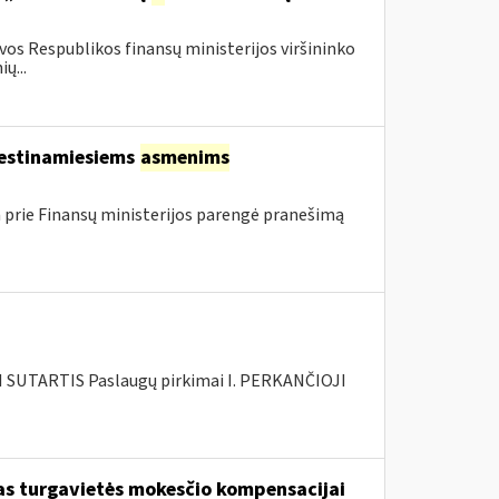
os Respublikos finansų ministerijos viršininko
ų...
kestinamiesiems
asmenims
 prie Finansų ministerijos parengė pranešimą
SUTARTIS Paslaugų pirkimai I. PERKANČIOJI
škas turgavietės mokesčio kompensacijai