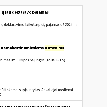
ojų jau deklaravo pajamas
mų deklaravimo laikotarpiui, pajamas už 2025 m.
ems apmokestinamiesiems
asmenims
inimas už Europos Sąjungos (toliau – ES)
būti skersai supjaustytas. Apvaliajai medienai
...