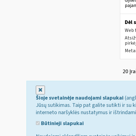
Gyven
pajam
Dėl 
Web t
Atsiž
pirkė
Metai
20 Įra
Uždaryti
Šioje svetainėje naudojami slapukai
(angl
Jūsų sutikimas. Taip pat galite sutikti ir s
interneto naršyklės nustatymus ir ištrindam
Būtinieji slapukai