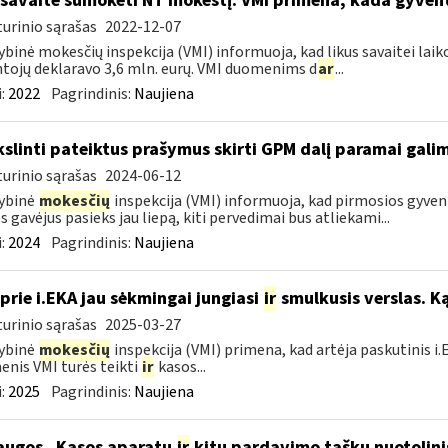
 savaitė sumokėti NT mokestį: VMI primena, kada gyve
urinio sąrašas
2022-12-07
ybinė mokesčių inspekcija (VMI) informuoja, kad likus savaitei lai
tojų deklaravo 3,6 mln. eurų. VMI duomenims d
ar
...
:
2022
Pagrindinis:
Naujiena
kslinti pateiktus prašymus skirti GPM dalį paramai galima
urinio sąrašas
2024-06-12
ybinė
mokesčių
inspekcija (VMI) informuoja, kad pirmosios gyve
 gavėjus pasieks jau liepą, kiti pervedimai bus atliekami...
:
2024
Pagrindinis:
Naujiena
 prie i.EKA jau sėkmingai jungiasi
ir
smulkusis verslas. Ką
urinio sąrašas
2025-03-27
ybinė
mokesčių
inspekcija (VMI) primena, kad artėja paskutinis 
nis VMI turės teikti
ir
kasos...
:
2025
Pagrindinis:
Naujiena
augos „Kasos aparatų
ir
kitų pardavimo taškų nuotolini