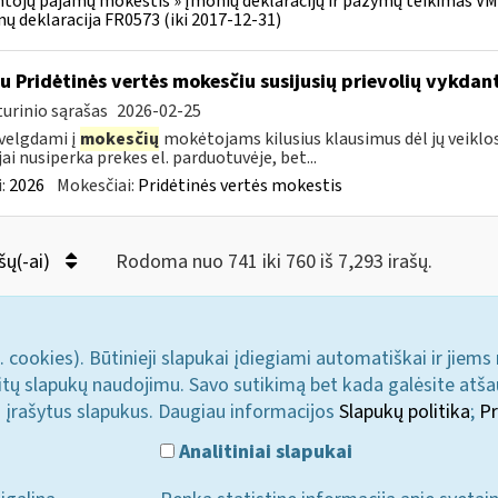
tojų pajamų mokestis » Įmonių deklaracijų ir pažymų teikimas VMI 
ų deklaracija FR0573 (iki 2017-12-31)
su Pridėtinės vertės mokesčiu susijusių prievolių vykda
urinio sąrašas
2026-02-25
velgdami į
mokesčių
mokėtojams kilusius klausimus dėl jų veiklo
jai nusiperka prekes el. parduotuvėje, bet...
:
2026
Mokesčiai:
Pridėtinės vertės mokestis
šų(-ai)
Rodoma nuo 741 iki 760 iš 7,293 irašų.
. cookies). Būtinieji slapukai įdiegiami automatiškai ir jiems
u kitų slapukų naudojimu. Savo sutikimą bet kada galėsite atš
i įrašytus slapukus. Daugiau informacijos
Slapukų politika
;
Pr
Analitiniai slapukai