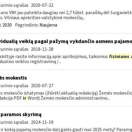
urinio sąrašas
2020-07-22
ano VMI jau pateikta daugiau nei 2,7 tūkst. paraiškų dėl turgavi
us. Vilniaus apskrities valstybinė mokesčių...
:
2020
Pagrindinis:
Naujiena
vidualią veiklą pagal pažymą vykdančio asmens pajamo
urinio sąrašas
2018-11-28
 skiltyje rasite informaciją apie: apribojimus, taikomus
fiziniams
idualios veiklos registravimą /...
s mokestis
urinio sąrašas
2020-07-27
 mokesčio įstatymas (žiūrėti aktualią redakciją) Žemės mokesči
dakcija PDF
ir
Word) Žemės mokesčio administravimo...
 paramos skyrimą
urinio sąrašas
2024-11-19
 ir kokią pajamų mokesčio dalį galės gauti nuo 2025 metų? Paramą 