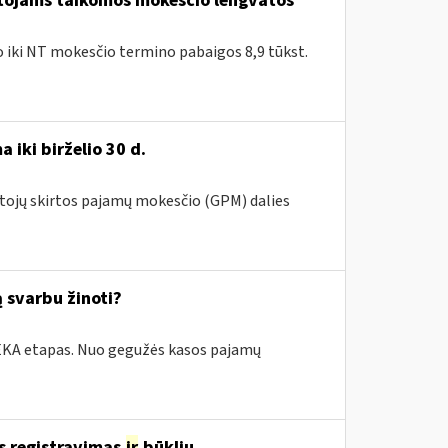
ntojams taikomos mokesčio lengvatos
ko iki NT mokesčio termino pabaigos 8,9 tūkst.
 iki birželio 30 d.
ntojų skirtos pajamų mokesčio (GPM) dalies
 svarbu žinoti?
i.EKA etapas. Nuo gegužės kasos pajamų
s registravimas
ir
būklių