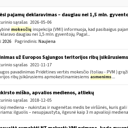
ėsi pajamų deklaravimas – daugiau nei 1,5 mln. gyvent
urinio sąrašas
2026-05-06
ybinė
mokesčių
inspekcija (VMI) informuoja, kad pasibaigus paja
eklaravo daugiau nei 1,5 mln. gyventojų. Pagal...
:
2026
Pagrindinis:
Naujiena
inimas už Europos Sąjungos teritorijos ribų įsikūrusi
urinio sąrašas
2021-11-17
ugos pavadinimas Pridėtines vertės mokesčio (toliau - PVM ) grąž
orijos ribų įsikūrusiems apmokestinamiesiems
asmenims
....
kirsto miško, apvalios medienos, atliekų
urinio sąrašas
2018-12-05
ioji mediena – nukirstas ir nugenėtas medis be viršūnės, kuris gali 
iriama: ilguolis – nesupjaustyta, ilgesnė kaip 3 m apvalioji mediena;