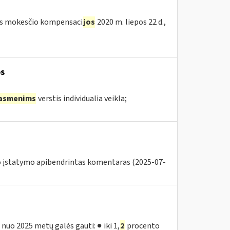
etės mokesčio kompensaci
jos
2020 m. liepos 22 d.,
s
asmenims
verstis individualia veikla;
o įstatymo apibendrintas komentaras (2025-07-
nuo 2025 metų galės gauti: ● iki 1,
2
procento