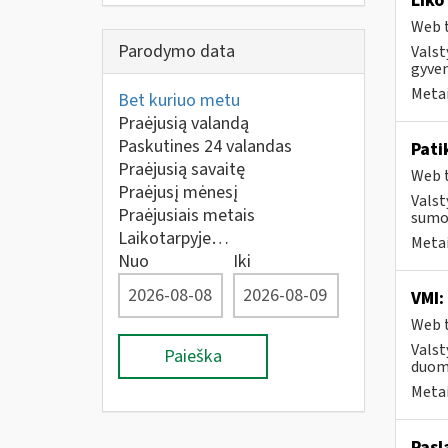
Liko
Web t
Parodymo data
Valst
gyven
Metai
Bet kuriuo metu
Praėjusią valandą
Paskutines 24 valandas
Pati
Praėjusią savaitę
Web t
Praėjusį mėnesį
Valst
Praėjusiais metais
sumos
Laikotarpyje…
Metai
Nuo
Iki
VMI:
Web t
Valst
Paieška
duome
Metai
Pasl