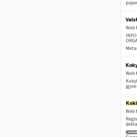
pajam
Vals
Web t
INFO
ORGA
Metai
Kok
Web t
Kokyb
įgyve
Kok
Web t
Regis
dekla
a klas