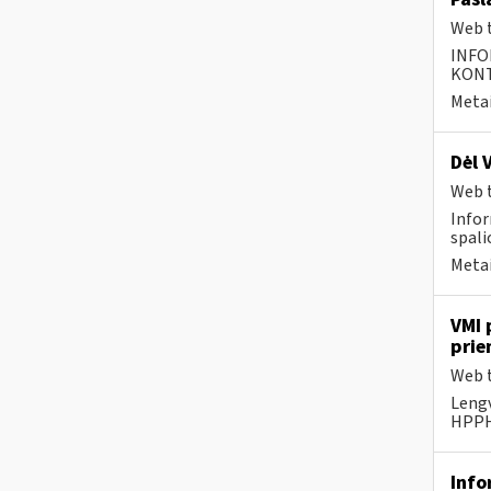
Web t
INFO
KONTA
Metai
Dėl 
Web t
Infor
spalio
Metai
VMI 
prie
Web t
Lengv
HPPHH
Info