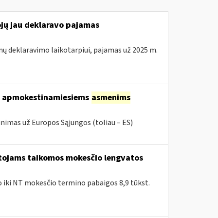
ojų jau deklaravo pajamas
mų deklaravimo laikotarpiui, pajamas už 2025 m.
ems apmokestinamiesiems
asmenims
inimas už Europos Sąjungos (toliau – ES)
ntojams taikomos mokesčio lengvatos
ko iki NT mokesčio termino pabaigos 8,9 tūkst.