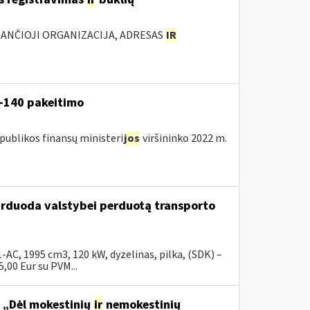
KANČIOJI ORGANIZACIJA, ADRESAS
IR
V-140 pakeitimo
publikos finansų ministeri
jos
viršininko 2022 m.
parduoda valstybei perduotą transporto
C, 1995 cm3, 120 kW, dyzelinas, pilka, (SDK) –
00 Eur su PVM...
o „Dėl mokestinių
ir
nemokestinių