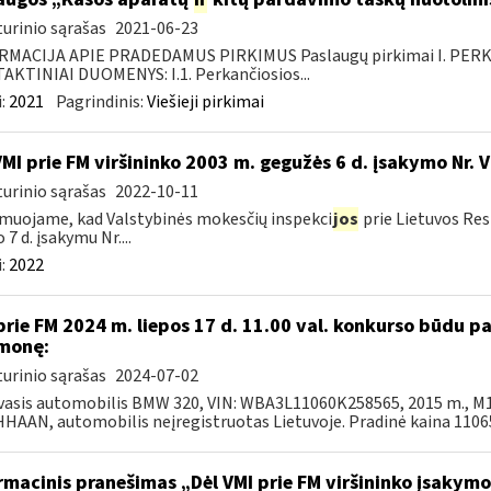
urinio sąrašas
2021-06-23
RMACIJA APIE PRADEDAMUS PIRKIMUS Paslaugų pirkimai I. PER
KTINIAI DUOMENYS: I.1. Perkančiosios...
:
2021
Pagrindinis:
Viešieji pirkimai
VMI prie FM viršininko 2003 m. gegužės 6 d. įsakymo Nr. 
urinio sąrašas
2022-10-11
muojame, kad Valstybinės mokesčių inspekci
jos
prie Lietuvos Res
 7 d. įsakymu Nr....
:
2022
prie FM 2024 m. liepos 17 d. 11.00 val. konkurso būdu 
monę:
urinio sąrašas
2024-07-02
asis automobilis BMW 320, VIN: WBA3L11060K258565, 2015 m., M1-A
AAN, automobilis neįregistruotas Lietuvoje. Pradinė kaina 11065,
rmacinis pranešimas „Dėl VMI prie FM viršininko įsakym