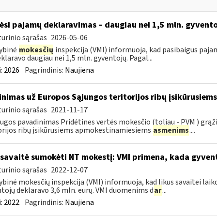
ėsi pajamų deklaravimas – daugiau nei 1,5 mln. gyvent
urinio sąrašas
2026-05-06
ybinė
mokesčių
inspekcija (VMI) informuoja, kad pasibaigus paja
eklaravo daugiau nei 1,5 mln. gyventojų. Pagal...
:
2026
Pagrindinis:
Naujiena
inimas už Europos Sąjungos teritorijos ribų įsikūrusi
urinio sąrašas
2021-11-17
ugos pavadinimas Pridėtines vertės mokesčio (toliau - PVM ) grąž
orijos ribų įsikūrusiems apmokestinamiesiems
asmenims
....
 savaitė sumokėti NT mokestį: VMI primena, kada gyve
urinio sąrašas
2022-12-07
ybinė mokesčių inspekcija (VMI) informuoja, kad likus savaitei lai
tojų deklaravo 3,6 mln. eurų. VMI duomenims d
ar
...
:
2022
Pagrindinis:
Naujiena