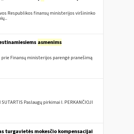
os Respublikos finansų ministerijos viršininko
ų...
kestinamiesiems
asmenims
 prie Finansų ministerijos parengė pranešimą
SUTARTIS Paslaugų pirkimai I. PERKANČIOJI
škas turgavietės mokesčio kompensacijai