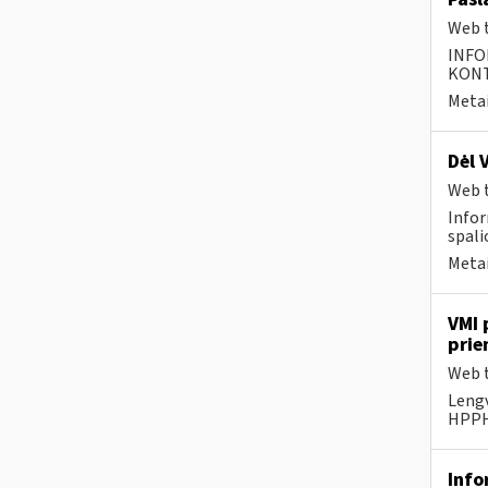
Web t
INFO
KONTA
Metai
Dėl 
Web t
Infor
spalio
Metai
VMI 
prie
Web t
Lengv
HPPHH
Info