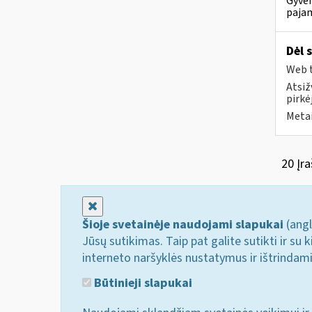
Gyven
pajam
Dėl 
Web t
Atsiž
pirkė
Metai
20 Įra
Uždaryti
Šioje svetainėje naudojami slapukai
(angl
Jūsų sutikimas. Taip pat galite sutikti ir s
interneto naršyklės nustatymus ir ištrindam
Būtinieji slapukai