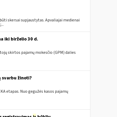
būti skersai supjaustytas. Apvaliajai medienai
...
 iki birželio 30 d.
ntojų skirtos pajamų mokesčio (GPM) dalies
 svarbu žinoti?
i.EKA etapas. Nuo gegužės kasos pajamų
s registravimas
ir
būklių