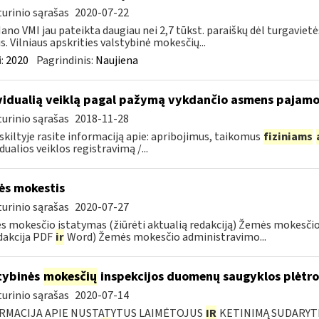
urinio sąrašas
2020-07-22
ano VMI jau pateikta daugiau nei 2,7 tūkst. paraiškų dėl turgavi
us. Vilniaus apskrities valstybinė mokesčių...
:
2020
Pagrindinis:
Naujiena
vidualią veiklą pagal pažymą vykdančio asmens pajamo
urinio sąrašas
2018-11-28
 skiltyje rasite informaciją apie: apribojimus, taikomus
fiziniams
idualios veiklos registravimą /...
s mokestis
urinio sąrašas
2020-07-27
 mokesčio įstatymas (žiūrėti aktualią redakciją) Žemės mokesči
dakcija PDF
ir
Word) Žemės mokesčio administravimo...
tybinės
mokesčių
inspekcijos duomenų saugyklos plėtro
urinio sąrašas
2020-07-14
RMACIJA APIE NUSTATYTUS LAIMĖTOJUS
IR
KETINIMĄ SUDARYTI 