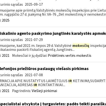
urinio sąrašas
2025-09-17
muojame apie priimtą Valstybinės mokesčių inspekcijos prie Lietuv
m. rugpjūčio 27 d. įsakymą Nr. VA-76 „Dėl mokestinių ir nemokestini
:
2025
fiskalinio agento paskyrimo jungtinės karalystės apmo
urinio sąrašas
2021-07-29
muojame, kad 2021 m. liepos 29 d. Valstybinė
mokesčių
inspekcija
eikalavimo paskirti fiskalinį agentą Jungtinės...
:
2021
Mokesčiai ir jų dydžiai:
Pridėtinės vertės mokestis
elefonijos priežiūros paslaugų viešasis pirkimas
urinio sąrašas
2021-07-08
RMACIJA APIE NUSTATYTUS LAIMĖTOJUS
IR
KETINIMĄ SUDARYTI 
NIZACIJA, ADRESAS
IR
KONTAKTINIAI...
:
2021
Pagrindinis:
Viešieji pirkimai
specialistai atvyksta į turgavietes: padės teikti parai