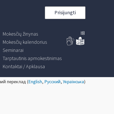
Prisijungti
Mokesčių žinynas
Mokesčių kalendorius
Seminarai
Tarptautinis apmokestinimas
Kontaktai / Apklausa
ний переклад (
English
,
Русский
,
Українська
)