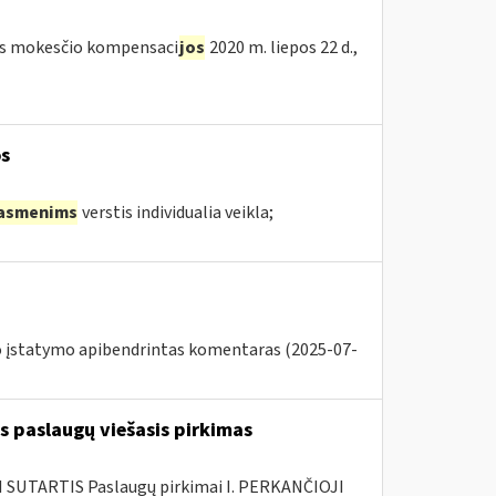
etės mokesčio kompensaci
jos
2020 m. liepos 22 d.,
s
asmenims
verstis individualia veikla;
o įstatymo apibendrintas komentaras (2025-07-
s paslaugų viešasis pirkimas
SUTARTIS Paslaugų pirkimai I. PERKANČIOJI