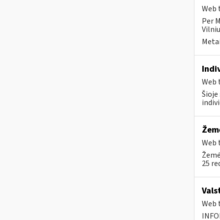
Web t
Per M
Vilni
Metai
Indi
Web t
Šioje
indiv
Žemė
Web t
Žemės
25 re
Vals
Web t
INFO