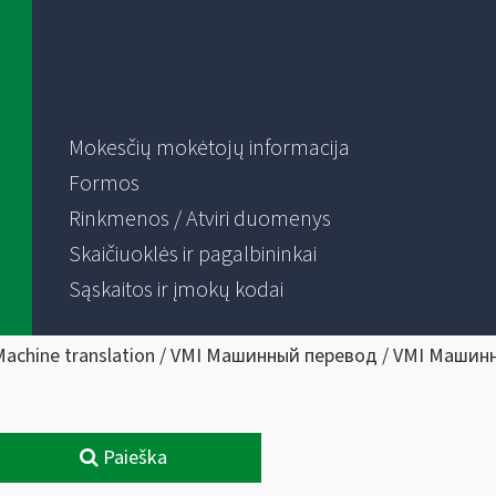
Mokesčių mokėtojų informacija
Formos
Rinkmenos / Atviri duomenys
Skaičiuoklės ir pagalbininkai
Sąskaitos ir įmokų kodai
Machine translation / VMI Машинный перевод / VMI Машин
Paieška