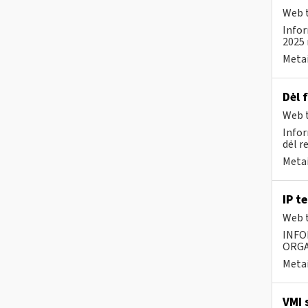
Web t
Infor
2025 
Metai
Dėl 
Web t
Infor
dėl r
Metai
IP t
Web t
INFO
ORGA
Metai
VMI 