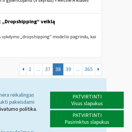
ir gyventojams (V skyrius) » Metinė A klasės
nt „Dropshipping“ veiklą
s vykdymo „dropshipping“ modelio pagrindu, kai
1
...
37
38
39
...
365
 nėra reikalingas
PATVIRTINTI
aukti pakeisdami
Visus slapukus
ivatumo politika.
PATVIRTINTI
Pasirinktus slapukus