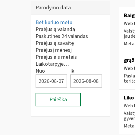
Parodymo data
Baig
Bet kuriuo metu
Web t
Praėjusią valandą
Valst
Paskutines 24 valandas
jau d
Praėjusią savaitę
Metai
Praėjusį mėnesį
Praėjusiais metais
grąž
Laikotarpyje…
Web t
Nuo
Iki
Pasla
terit
Liko
Paieška
Web t
Valst
gyven
Metai