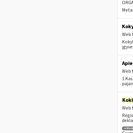
ORGA
Metai
Kok
Web t
Kokyb
įgyve
Apie
Web t
1.Kas
pajam
Kok
Web t
Regis
dekla
a klas