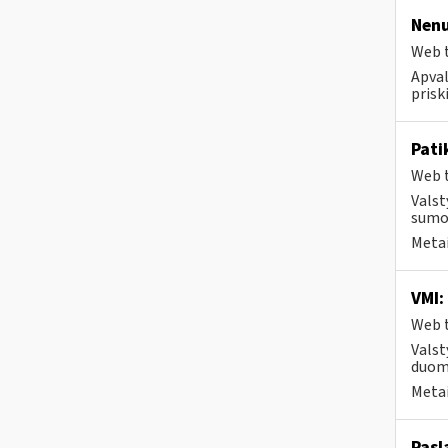
Nenu
Web t
Apval
prisk
Pati
Web t
Valst
sumos
Metai
VMI:
Web t
Valst
duome
Metai
Pasl