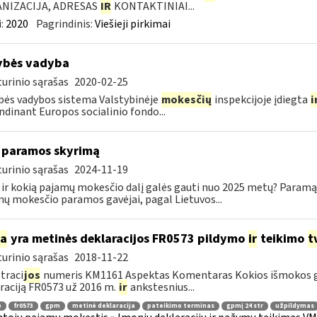
NIZACIJA, ADRESAS
IR
KONTAKTINIAI...
:
2020
Pagrindinis:
Viešieji pirkimai
ybės vadyba
urinio sąrašas
2020-02-25
ės vadybos sistema Valstybinėje
mokesčių
inspekcijoje įdiegta
i
ndinant Europos socialinio fondo...
 paramos skyrimą
urinio sąrašas
2024-11-19
 ir kokią pajamų mokesčio dalį galės gauti nuo 2025 metų? Paramą 
ų mokesčio paramos gavėjai, pagal Lietuvos...
ia
yra metinės deklaracijos FR0573 pildymo
ir
teikimo
t
urinio sąrašas
2018-11-22
traci
jos
numeris KM1161 Aspektas Komentaras Kokios išmokos g
raciją FR0573 už 2016 m.
ir
ankstesnius...
ė
fr0573
gpm
metinė deklaracija
pateikimo terminas
gpmį 24 str
užpildymas