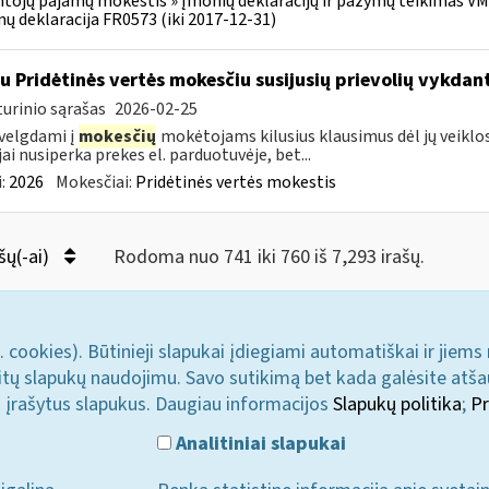
tojų pajamų mokestis » Įmonių deklaracijų ir pažymų teikimas VMI 
ų deklaracija FR0573 (iki 2017-12-31)
su Pridėtinės vertės mokesčiu susijusių prievolių vykda
urinio sąrašas
2026-02-25
velgdami į
mokesčių
mokėtojams kilusius klausimus dėl jų veiklo
jai nusiperka prekes el. parduotuvėje, bet...
:
2026
Mokesčiai:
Pridėtinės vertės mokestis
šų(-ai)
Rodoma nuo 741 iki 760 iš 7,293 irašų.
. cookies). Būtinieji slapukai įdiegiami automatiškai ir jiems
u kitų slapukų naudojimu. Savo sutikimą bet kada galėsite atš
i įrašytus slapukus. Daugiau informacijos
Slapukų politika
;
Pr
Analitiniai slapukai