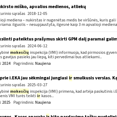
kirsto miško, apvalios medienos, atliekų
urinio sąrašas
2018-12-05
ioji mediena – nukirstas ir nugenėtas medis be viršūnės, kuris gali 
iriama: ilguolis – nesupjaustyta, ilgesnė kaip 3 m apvalioji mediena;
kslinti pateiktus prašymus skirti GPM dalį paramai galima
urinio sąrašas
2024-06-12
ybinė
mokesčių
inspekcija (VMI) informuoja, kad pirmosios gyve
 gavėjus pasieks jau liepą, kiti pervedimai bus atliekami...
:
2024
Pagrindinis:
Naujiena
 prie i.EKA jau sėkmingai jungiasi
ir
smulkusis verslas. Ką
urinio sąrašas
2025-03-27
ybinė
mokesčių
inspekcija (VMI) primena, kad artėja paskutinis 
nis VMI turės teikti
ir
kasos...
:
2025
Pagrindinis:
Naujiena
augos „Kasos aparatų
ir
kitų pardavimo taškų nuotolini