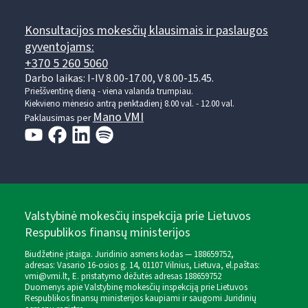
Konsultacijos mokesčių klausimais ir paslaugos
gyventojams:
+370 5 260 5060
Darbo laikas: I-IV 8.00-17.00, V 8.00-15.45.
Prieššventinę dieną - viena valanda trumpiau.
Kiekvieno mėnesio antrą penktadienį 8.00 val. - 12.00 val.
Mano VMI
Paklausimas per
Valstybinė mokesčių inspekcija prie Lietuvos
Respublikos finansų ministerijos
Biudžetinė įstaiga. Juridinio asmens kodas — 188659752,
adresas: Vasario 16-osios g. 14, 01107 Vilnius, Lietuva, el.paštas:
vmi@vmi.lt
, E. pristatymo dėžutės adresas 188659752
Duomenys apie Valstybinę mokesčių inspekciją prie Lietuvos
Respublikos finansų ministerijos kaupiami ir saugomi Juridinių