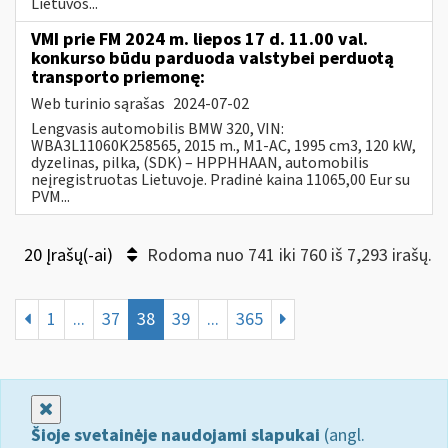
Lietuvos...
VMI prie FM 2024 m. liepos 17 d. 11.00 val.
konkurso būdu parduoda valstybei perduotą
transporto priemonę:
Web turinio sąrašas
2024-07-02
Lengvasis automobilis BMW 320, VIN:
WBA3L11060K258565, 2015 m., M1-AC, 1995 cm3, 120 kW,
dyzelinas, pilka, (SDK) – HPPHHAAN, automobilis
neįregistruotas Lietuvoje. Pradinė kaina 11065,00 Eur su
PVM...
20 Įrašų(-ai)
Rodoma nuo 741 iki 760 iš 7,293 irašų.
1
...
37
38
39
...
365
Uždaryti
Šioje svetainėje naudojami slapukai
(angl.