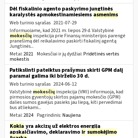
Dėl fiskalinio agento paskyrimo jungtinės
karalystės apmokestinamiesiems
asmenims
Web turinio sąrašas
2021-07-29
Informuojame, kad 2021 m. liepos 29 d. Valstybinė
mokesčių
inspekcija prie Finansų ministerijos parengė
pranešimą dėl reikalavimo paskirti fiskalinį agentą
Jungtinės...
Metai:
2021
Mokesčiai ir jų dydžiai:
Pridėtinės vertės
mokestis
Patikslinti pateiktus prašymus skirti GPM dalį
paramai galima iki birželio 30 d.
Web turinio sąrašas
2024-06-12
Valstybinė
mokesčių
inspekcija (VMI) informuoja, kad
pirmosios gyventojų skirtos pajamų mokesčio (GPM)
dalies sumos gavėjus pasieks jau liepą, kiti pervedimai
bus atliekami...
Metai:
2024
Pagrindinis:
Naujiena
Kokia
yra akcizų už elektros energiją
apskaičiavimo, deklaravimo
ir
sumokėjimo
tvarka