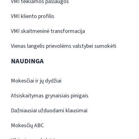
VMI teikiamos paslaugos
VMI kliento profilis
VMI skaitmeninė transformacija
Vienas langelis prievolėms valstybei sumokėti
NAUDINGA
Mokesčiai ir jų dydžiai
Atsiskaitymas grynaisiais pinigais
Dažniausiai užduodami klausimai
Mokesčių ABC