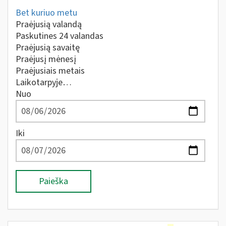
Bet kuriuo metu
Praėjusią valandą
Paskutines 24 valandas
Praėjusią savaitę
Praėjusį mėnesį
Praėjusiais metais
Laikotarpyje…
Nuo
Iki
Paieška