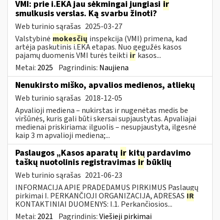
VMI: prie i.EKA jau sėkmingai jungiasi
ir
smulkusis verslas. Ką svarbu žinoti?
Web turinio sąrašas
2025-03-27
Valstybinė
mokesčių
inspekcija (VMI) primena, kad
artėja paskutinis i.EKA etapas. Nuo gegužės kasos
pajamų duomenis VMI turės teikti
ir
kasos...
Metai:
2025
Pagrindinis:
Naujiena
Nenukirsto miško, apvalios medienos, atliekų
Web turinio sąrašas
2018-12-05
Apvalioji mediena – nukirstas ir nugenėtas medis be
viršūnės, kuris gali būti skersai supjaustytas. Apvaliajai
medienai priskiriama: ilguolis – nesupjaustyta, ilgesnė
kaip 3 m apvalioji mediena;...
Paslaugos „Kasos aparatų
ir
kitų pardavimo
taškų nuotolinis registravimas
ir
būklių
Web turinio sąrašas
2021-06-23
INFORMACIJA APIE PRADEDAMUS PIRKIMUS Paslaugų
pirkimai I. PERKANČIOJI ORGANIZACIJA, ADRESAS
IR
KONTAKTINIAI DUOMENYS: I.1. Perkančiosios...
Metai:
2021
Pagrindinis:
Viešieji pirkimai