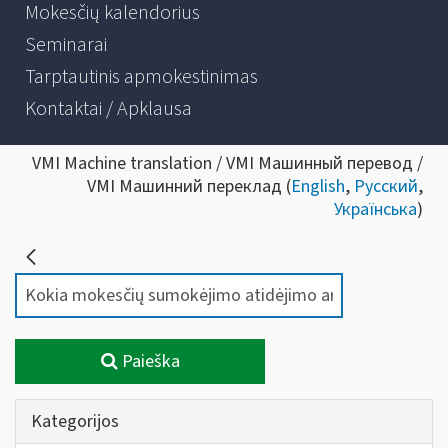
Mokesčių kalendorius
Seminarai
Tarptautinis apmokestinimas
Kontaktai / Apklausa
VMI Machine translation / VMI Машинный перевод /
VMI Машинний переклад (
English
,
Русский
,
Українська
)
Paieška
Kategorijos