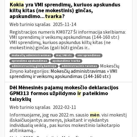
Kokia
yra VMI sprendimų, kuriuos apskundus
kiltų kitas (ne mokestinis) ginčas,
apskundimo...
tvarka
?
Web turinio sąrašas
2025-11-14
Registracijos numeris KM0727 Ši informacija skelbiama:
VMI sprendimų ir veiksmų apskundimas (144-160 str.)
VMI sprendimų, kuriuos apskundus kiltų kitas (ne
mokestinis) ginčas (gali būti ginčas ir...
mokesčių administravimas
maį 146 str.
vmi sprendimas
sprendimo apskundimas
apskundimo tvarka
Mokesčių
administracinių ginčų komisija
administracinis teismas
žinyno kategorijos:
Mokesčių administravimas » VMI
sprendimų ir veiksmų apskundimas (144-160 str.)
Dėl Mėnesinės pajamų mokesčio deklaracijos
GPM313 formos užpildymo
ir
pateikimo
taisyklių
Web turinio sąrašas
2022-02-11
Informuojame, jog nuo 2022 m. sausio
mėn
. visi mokestį
išskaičiuojantys asmenys, įskaitant ir vykdantys
individualią veiklą , pas kurios mokestinio laikotarpio
atitinkamą...