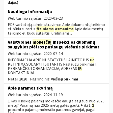
dujos)
Naudinga informacija
Web turinio sąrašas
2020-03-23
EDS vartotojų administravimas Apie dokumentų teikimo
el. būdu sutartis
fiziniams
asmenims
Apie dokumentų
teikimo el. būdu sutartis juridiniams...
Valstybinės
mokesčių
inspekcijos duomenų
saugyklos plėtros paslaugų viešasis pirkimas
Web turinio sąrašas
2020-07-14
INFORMACIJA APIE NUSTATYTUS LAIMĖTOJUS
IR
KETINIMĄ SUDARYTI SUTARTIS Paslaugų pirkimai I.
PERKANČIOJI ORGANIZACIJA, ADRESAS
IR
KONTAKTINIAI...
Metai:
2020
Pagrindinis:
Viešieji pirkimai
Apie paramos skyrimą
Web turinio sąrašas
2024-11-19
1.Kas ir kokią pajamų mokesčio dalį galės gauti nuo 2025
metų? Paramą nuo 2025 metų galės gauti: ● iki 1,
2
procento pajamų mokesčio paramos gavėjai, pagal