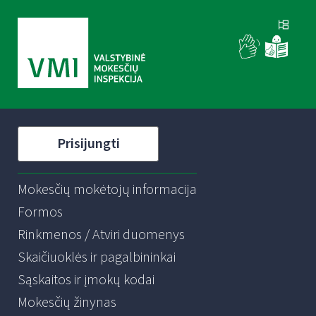
Prisijungti
Mokesčių mokėtojų informacija
Formos
Rinkmenos / Atviri duomenys
Skaičiuoklės ir pagalbininkai
Sąskaitos ir įmokų kodai
Mokesčių žinynas