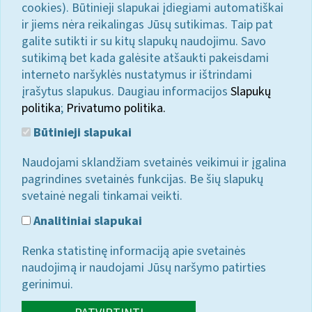
cookies). Būtinieji slapukai įdiegiami automatiškai
ir jiems nėra reikalingas Jūsų sutikimas. Taip pat
galite sutikti ir su kitų slapukų naudojimu. Savo
sutikimą bet kada galėsite atšaukti pakeisdami
interneto naršyklės nustatymus ir ištrindami
įrašytus slapukus. Daugiau informacijos
Slapukų
politika
;
Privatumo politika.
Būtinieji slapukai
Naudojami sklandžiam svetainės veikimui ir įgalina
pagrindines svetainės funkcijas. Be šių slapukų
svetainė negali tinkamai veikti.
Analitiniai slapukai
Renka statistinę informaciją apie svetainės
naudojimą ir naudojami Jūsų naršymo patirties
gerinimui.