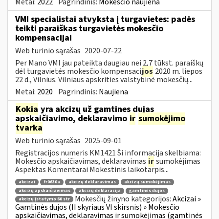
Metai:
2022
Pagrindinis:
Mokesčio naujiena
VMI specialistai atvyksta į turgavietes: padės
teikti paraiškas turgavietės mokesčio
kompensacijai
Web turinio sąrašas
2020-07-22
Per Mano VMI jau pateikta daugiau nei 2,7 tūkst. paraiškų
dėl turgavietės mokesčio kompensaci
jos
2020 m. liepos
22 d., Vilnius. Vilniaus apskrities valstybinė mokesčių...
Metai:
2020
Pagrindinis:
Naujiena
Kokia
yra akcizų už gamtines dujas
apskaičiavimo, deklaravimo
ir
sumokėjimo
tvarka
Web turinio sąrašas
2025-09-01
Registracijos numeris KM1421 Ši informacija skelbiama:
Mokesčio apskaičiavimas, deklaravimas
ir
sumokėjimas
Aspektas Komentarai Mokestinis laikotarpis...
akcizai
fr0630a
akcizų deklaravimas
akcizų sumokėjimas
akcizų apskaičiavimas
akcizų deklaracija
gamtinės dujos
Mokesčių žinyno kategorijos:
Akcizai »
akcizų įstatymo 60 str
Gamtinės dujos (II skyriaus VI skirsnis) » Mokesčio
apskaičiavimas, deklaravimas ir sumokėjimas (gamtinės