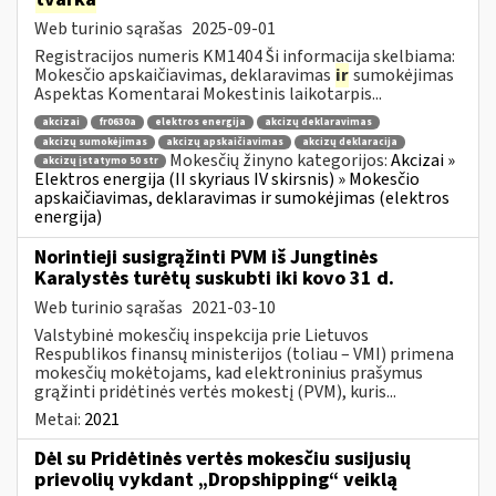
Web turinio sąrašas
2025-09-01
Registracijos numeris KM1404 Ši informacija skelbiama:
Mokesčio apskaičiavimas, deklaravimas
ir
sumokėjimas
Aspektas Komentarai Mokestinis laikotarpis...
akcizai
fr0630a
elektros energija
akcizų deklaravimas
akcizų sumokėjimas
akcizų apskaičiavimas
akcizų deklaracija
Mokesčių žinyno kategorijos:
Akcizai »
akcizų įstatymo 50 str
Elektros energija (II skyriaus IV skirsnis) » Mokesčio
apskaičiavimas, deklaravimas ir sumokėjimas (elektros
energija)
Norintieji susigrąžinti PVM iš Jungtinės
Karalystės turėtų suskubti iki kovo 31 d.
Web turinio sąrašas
2021-03-10
Valstybinė mokesčių inspekcija prie Lietuvos
Respublikos finansų ministerijos (toliau – VMI) primena
mokesčių mokėtojams, kad elektroninius prašymus
grąžinti pridėtinės vertės mokestį (PVM), kuris...
Metai:
2021
Dėl su Pridėtinės vertės mokesčiu susijusių
prievolių vykdant „Dropshipping“ veiklą