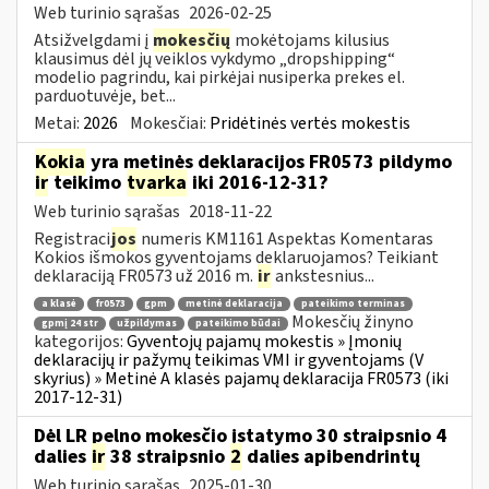
Web turinio sąrašas
2026-02-25
Atsižvelgdami į
mokesčių
mokėtojams kilusius
klausimus dėl jų veiklos vykdymo „dropshipping“
modelio pagrindu, kai pirkėjai nusiperka prekes el.
parduotuvėje, bet...
Metai:
2026
Mokesčiai:
Pridėtinės vertės mokestis
Kokia
yra metinės deklaracijos FR0573 pildymo
ir
teikimo
tvarka
iki 2016-12-31?
Web turinio sąrašas
2018-11-22
Registraci
jos
numeris KM1161 Aspektas Komentaras
Kokios išmokos gyventojams deklaruojamos? Teikiant
deklaraciją FR0573 už 2016 m.
ir
ankstesnius...
a klasė
fr0573
gpm
metinė deklaracija
pateikimo terminas
Mokesčių žinyno
gpmį 24 str
užpildymas
pateikimo būdai
kategorijos:
Gyventojų pajamų mokestis » Įmonių
deklaracijų ir pažymų teikimas VMI ir gyventojams (V
skyrius) » Metinė A klasės pajamų deklaracija FR0573 (iki
2017-12-31)
Dėl LR pelno mokesčio įstatymo 30 straipsnio 4
dalies
ir
38 straipsnio
2
dalies apibendrintų
Web turinio sąrašas
2025-01-30