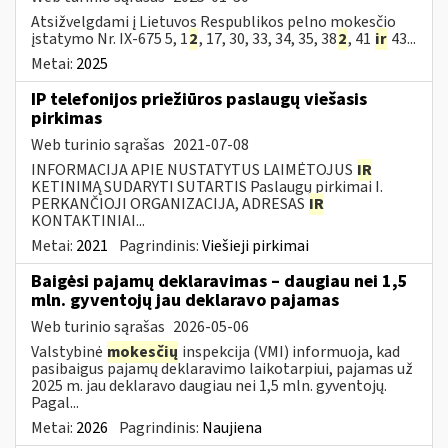
Atsižvelgdami į Lietuvos Respublikos pelno mokesčio
įstatymo Nr. IX-675 5, 1
2
, 17, 30, 33, 34, 35, 38
2
, 41
ir
43...
Metai:
2025
IP telefonijos priežiūros paslaugų viešasis
pirkimas
Web turinio sąrašas
2021-07-08
INFORMACIJA APIE NUSTATYTUS LAIMĖTOJUS
IR
KETINIMĄ SUDARYTI SUTARTIS Paslaugų pirkimai I.
PERKANČIOJI ORGANIZACIJA, ADRESAS
IR
KONTAKTINIAI...
Metai:
2021
Pagrindinis:
Viešieji pirkimai
Baigėsi pajamų deklaravimas – daugiau nei 1,5
mln. gyventojų jau deklaravo pajamas
Web turinio sąrašas
2026-05-06
Valstybinė
mokesčių
inspekcija (VMI) informuoja, kad
pasibaigus pajamų deklaravimo laikotarpiui, pajamas už
2025 m. jau deklaravo daugiau nei 1,5 mln. gyventojų.
Pagal...
Metai:
2026
Pagrindinis:
Naujiena