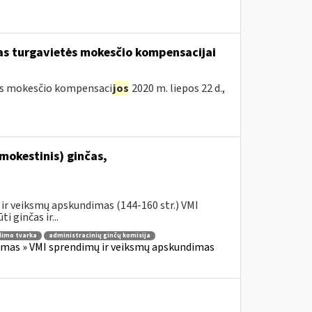
škas turgavietės mokesčio kompensacijai
etės mokesčio kompensaci
jos
2020 m. liepos 22 d.,
mokestinis) ginčas,
ir veiksmų apskundimas (144-160 str.) VMI
 ginčas ir...
imo tvarka
administracinių ginčų komisija
imas » VMI sprendimų ir veiksmų apskundimas