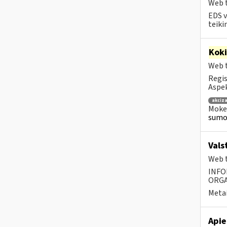
Web t
EDS v
teiki
Kok
Web t
Regis
Aspek
akciza
Mokes
sumok
Vals
Web t
INFO
ORGA
Metai
Apie