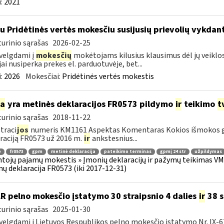
:
2021
su Pridėtinės vertės mokesčiu susijusių prievolių vykda
urinio sąrašas
2026-02-25
velgdami į
mokesčių
mokėtojams kilusius klausimus dėl jų veiklo
jai nusiperka prekes el. parduotuvėje, bet...
:
2026
Mokesčiai:
Pridėtinės vertės mokestis
ia
yra metinės deklaracijos FR0573 pildymo
ir
teikimo
t
urinio sąrašas
2018-11-22
traci
jos
numeris KM1161 Aspektas Komentaras Kokios išmokos g
raciją FR0573 už 2016 m.
ir
ankstesnius...
ė
fr0573
gpm
metinė deklaracija
pateikimo terminas
gpmį 24 str
užpildymas
tojų pajamų mokestis » Įmonių deklaracijų ir pažymų teikimas VMI 
ų deklaracija FR0573 (iki 2017-12-31)
LR pelno mokesčio įstatymo 30 straipsnio 4 dalies
ir
38 s
urinio sąrašas
2025-01-30
velgdami į Lietuvos Respublikos pelno mokesčio įstatymo Nr. IX-67