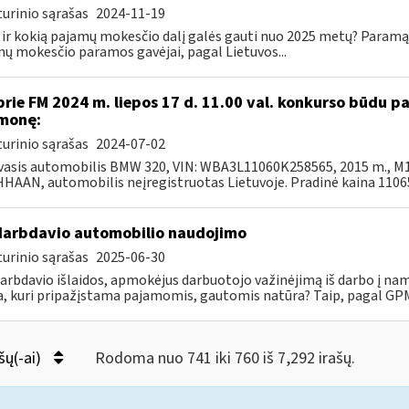
urinio sąrašas
2024-11-19
 ir kokią pajamų mokesčio dalį galės gauti nuo 2025 metų? Paramą 
ų mokesčio paramos gavėjai, pagal Lietuvos...
prie FM 2024 m. liepos 17 d. 11.00 val. konkurso būdu 
monę:
urinio sąrašas
2024-07-02
asis automobilis BMW 320, VIN: WBA3L11060K258565, 2015 m., M1-A
AAN, automobilis neįregistruotas Lietuvoje. Pradinė kaina 11065,
darbdavio automobilio naudojimo
urinio sąrašas
2025-06-30
darbdavio išlaidos, apmokėjus darbuotojo važinėjimą iš darbo į na
, kuri pripažįstama pajamomis, gautomis natūra? Taip, pagal GPMĮ
šų(-ai)
Rodoma nuo 741 iki 760 iš 7,292 irašų.