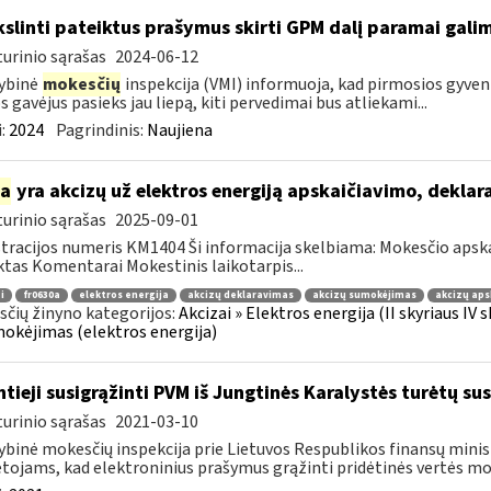
kslinti pateiktus prašymus skirti GPM dalį paramai galima
urinio sąrašas
2024-06-12
ybinė
mokesčių
inspekcija (VMI) informuoja, kad pirmosios gyve
 gavėjus pasieks jau liepą, kiti pervedimai bus atliekami...
:
2024
Pagrindinis:
Naujiena
ia
yra akcizų už elektros energiją apskaičiavimo, dekla
urinio sąrašas
2025-09-01
tracijos numeris KM1404 Ši informacija skelbiama: Mokesčio apsk
tas Komentarai Mokestinis laikotarpis...
i
fr0630a
elektros energija
akcizų deklaravimas
akcizų sumokėjimas
akcizų aps
čių žinyno kategorijos:
Akcizai » Elektros energija (II skyriaus IV
mokėjimas (elektros energija)
ntieji susigrąžinti PVM iš Jungtinės Karalystės turėtų sus
urinio sąrašas
2021-03-10
ybinė mokesčių inspekcija prie Lietuvos Respublikos finansų minis
ojams, kad elektroninius prašymus grąžinti pridėtinės vertės moke