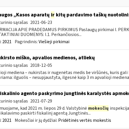
augos „Kasos aparatų
ir
kitų pardavimo taškų nuotolini
urinio sąrašas
2021-06-23
RMACIJA APIE PRADEDAMUS PIRKIMUS Paslaugų pirkimai I. PER
KTINIAI DUOMENYS: I.1. Perkančiosios...
:
2021
Pagrindinis:
Viešieji pirkimai
kirsto miško, apvalios medienos, atliekų
urinio sąrašas
2018-12-05
ioji mediena – nukirstas ir nugenėtas medis be viršūnės, kuris gali 
iriama: ilguolis – nesupjaustyta, ilgesnė kaip 3 m apvalioji mediena;
fiskalinio agento paskyrimo jungtinės karalystės apmo
urinio sąrašas
2021-07-29
muojame, kad 2021 m. liepos 29 d. Valstybinė
mokesčių
inspekcija
eikalavimo paskirti fiskalinį agentą Jungtinės...
:
2021
Mokesčiai ir jų dydžiai:
Pridėtinės vertės mokestis