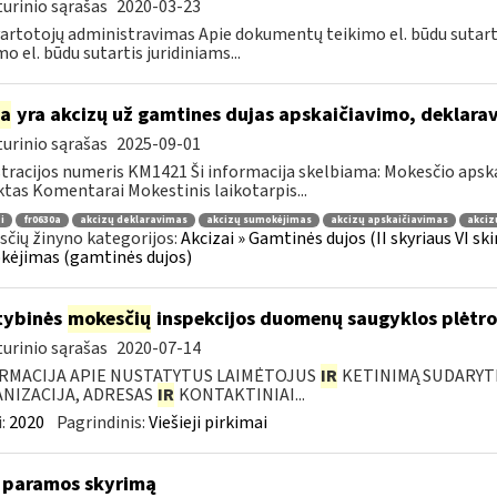
urinio sąrašas
2020-03-23
artotojų administravimas Apie dokumentų teikimo el. būdu sutar
mo el. būdu sutartis juridiniams...
ia
yra akcizų už gamtines dujas apskaičiavimo, deklar
urinio sąrašas
2025-09-01
tracijos numeris KM1421 Ši informacija skelbiama: Mokesčio apsk
tas Komentarai Mokestinis laikotarpis...
i
fr0630a
akcizų deklaravimas
akcizų sumokėjimas
akcizų apskaičiavimas
akciz
čių žinyno kategorijos:
Akcizai » Gamtinės dujos (II skyriaus VI sk
ėjimas (gamtinės dujos)
tybinės
mokesčių
inspekcijos duomenų saugyklos plėtro
urinio sąrašas
2020-07-14
RMACIJA APIE NUSTATYTUS LAIMĖTOJUS
IR
KETINIMĄ SUDARYTI 
NIZACIJA, ADRESAS
IR
KONTAKTINIAI...
:
2020
Pagrindinis:
Viešieji pirkimai
 paramos skyrimą