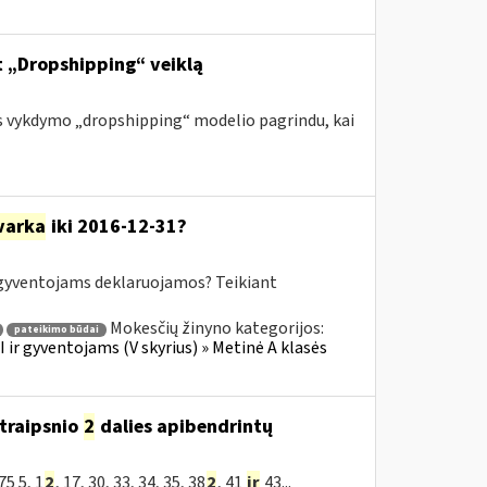
nt „Dropshipping“ veiklą
s vykdymo „dropshipping“ modelio pagrindu, kai
varka
iki 2016-12-31?
yventojams deklaruojamos? Teikiant
Mokesčių žinyno kategorijos:
pateikimo būdai
ir gyventojams (V skyrius) » Metinė A klasės
traipsnio
2
dalies apibendrintų
5 5, 1
2
, 17, 30, 33, 34, 35, 38
2
, 41
ir
43...