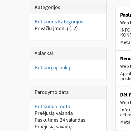
Kategorijos
Pasl
Bet kurios kategorijos
Web t
Privačių įmonių
(12)
INFO
KONTA
Metai
Aplankai
Nenu
Web t
Bet kurį aplanką
Apval
prisk
Parodymo data
Dėl 
Web t
Bet kuriuo metu
Infor
Praėjusią valandą
dėl r
Paskutines 24 valandas
Metai
Praėjusią savaitę