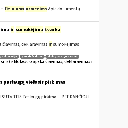
tis
fiziniams
asmenims
Apie dokumentų
avimo
ir
sumokėjimo
tvarka
aičiavimas, deklaravimas
ir
sumokėjimas
ų deklaracija
gamtinės dujos
akcizų įstatymo 60 str
irsnis) » Mokesčio apskaičiavimas, deklaravimas ir
s paslaugų viešasis pirkimas
SUTARTIS Paslaugų pirkimai I. PERKANČIOJI