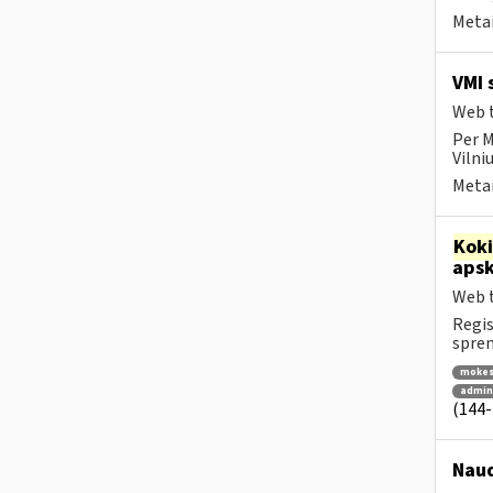
Metai
VMI 
Web t
Per M
Vilni
Metai
Kok
apsk
Web t
Regis
spren
mokes
admini
(144-
Naud