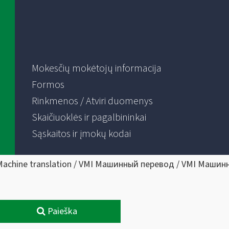
Mokesčių mokėtojų informacija
Formos
Rinkmenos / Atviri duomenys
Skaičiuoklės ir pagalbininkai
Sąskaitos ir įmokų kodai
Machine translation / VMI Машинный перевод / VMI Машин
Paieška