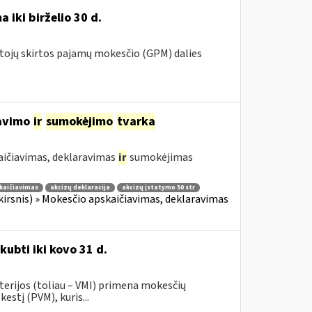
 iki birželio 30 d.
ntojų skirtos pajamų mokesčio (GPM) dalies
ravimo
ir
sumokėjimo
tvarka
aičiavimas, deklaravimas
ir
sumokėjimas
kaičiavimas
akcizų deklaracija
akcizų įstatymo 50 str
 skirsnis) » Mokesčio apskaičiavimas, deklaravimas
kubti iki kovo 31 d.
terijos (toliau – VMI) primena mokesčių
stį (PVM), kuris...