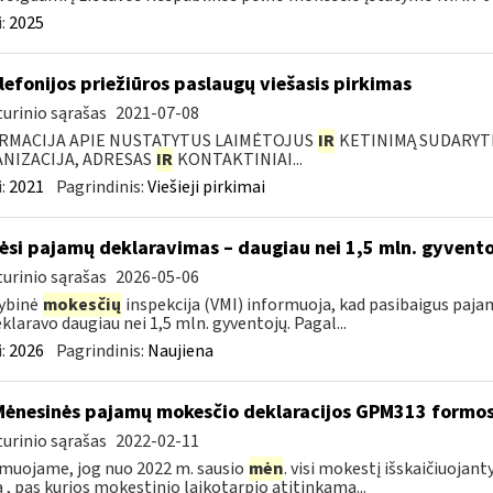
:
2025
elefonijos priežiūros paslaugų viešasis pirkimas
urinio sąrašas
2021-07-08
RMACIJA APIE NUSTATYTUS LAIMĖTOJUS
IR
KETINIMĄ SUDARYTI 
NIZACIJA, ADRESAS
IR
KONTAKTINIAI...
:
2021
Pagrindinis:
Viešieji pirkimai
ėsi pajamų deklaravimas – daugiau nei 1,5 mln. gyvent
urinio sąrašas
2026-05-06
ybinė
mokesčių
inspekcija (VMI) informuoja, kad pasibaigus paja
eklaravo daugiau nei 1,5 mln. gyventojų. Pagal...
:
2026
Pagrindinis:
Naujiena
Mėnesinės pajamų mokesčio deklaracijos GPM313 formo
urinio sąrašas
2022-02-11
muojame, jog nuo 2022 m. sausio
mėn
. visi mokestį išskaičiuojant
ą , pas kurios mokestinio laikotarpio atitinkamą...