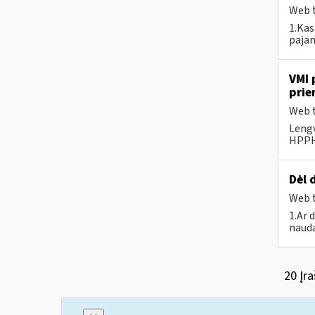
Web t
1.Kas
pajam
VMI 
prie
Web t
Lengv
HPPHH
Dėl 
Web t
1.Ar 
nauda
20 Įra