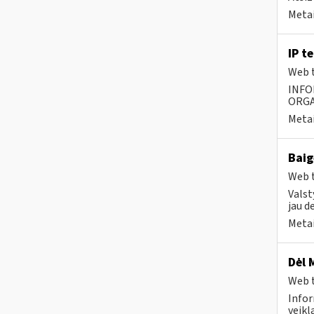
Metai
IP t
Web t
INFO
ORGA
Metai
Baig
Web t
Valst
jau d
Metai
Dėl 
Web t
Infor
veikl