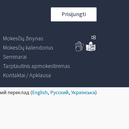
Prisijungti
Mokesčių žinynas
Mokesčių kalendorius
Seminarai
Tarptautinis apmokestinimas
Kontaktai / Apklausa
ний переклад (
English
,
Русский
,
Українська
)