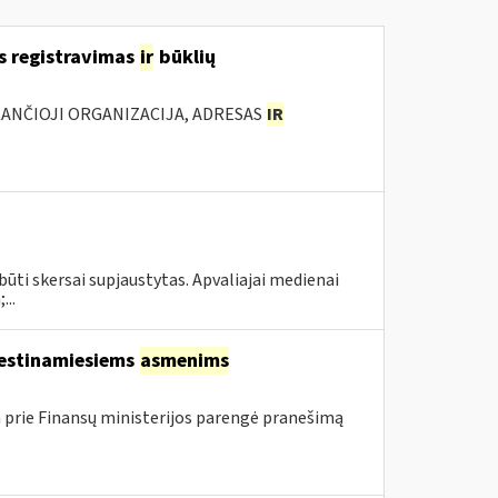
s registravimas
ir
būklių
KANČIOJI ORGANIZACIJA, ADRESAS
IR
būti skersai supjaustytas. Apvaliajai medienai
...
kestinamiesiems
asmenims
 prie Finansų ministerijos parengė pranešimą