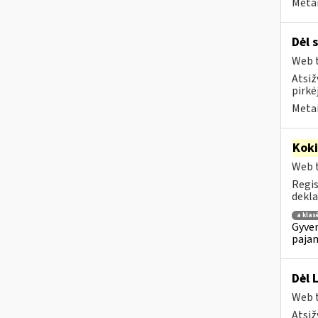
Metai
Dėl 
Web t
Atsiž
pirkė
Metai
Kok
Web t
Regis
dekla
a klas
Gyven
pajam
Dėl 
Web t
Atsiž