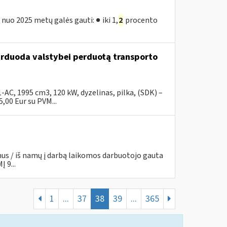
nuo 2025 metų galės gauti: ● iki 1,
2
procento
parduoda valstybei perduotą transporto
C, 1995 cm3, 120 kW, dyzelinas, pilka, (SDK) –
00 Eur su PVM...
mus / iš namų į darbą laikomos darbuotojo gauta
 9...
1
...
37
38
39
...
365