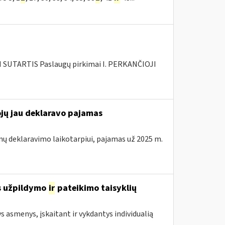
SUTARTIS Paslaugų pirkimai I. PERKANČIOJI
ojų jau deklaravo pajamas
mų deklaravimo laikotarpiui, pajamas už 2025 m.
s užpildymo
ir
pateikimo taisyklių
ys asmenys, įskaitant ir vykdantys individualią