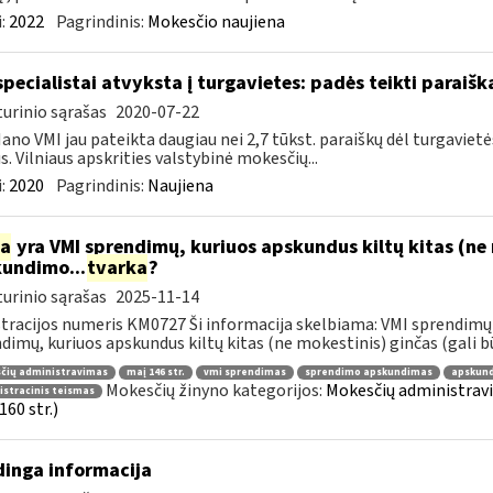
:
2022
Pagrindinis:
Mokesčio naujiena
specialistai atvyksta į turgavietes: padės teikti parai
urinio sąrašas
2020-07-22
ano VMI jau pateikta daugiau nei 2,7 tūkst. paraiškų dėl turgavi
us. Vilniaus apskrities valstybinė mokesčių...
:
2020
Pagrindinis:
Naujiena
ia
yra VMI sprendimų, kuriuos apskundus kiltų kitas (ne 
undimo...
tvarka
?
urinio sąrašas
2025-11-14
tracijos numeris KM0727 Ši informacija skelbiama: VMI sprendimų 
dimų, kuriuos apskundus kiltų kitas (ne mokestinis) ginčas (gali būti
čių administravimas
maį 146 str.
vmi sprendimas
sprendimo apskundimas
apskund
Mokesčių žinyno kategorijos:
Mokesčių administrav
stracinis teismas
160 str.)
inga informacija