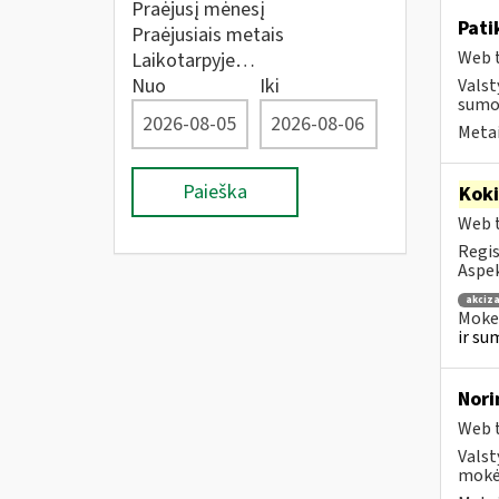
Praėjusį mėnesį
Pati
Praėjusiais metais
Web t
Laikotarpyje…
Nuo
Iki
Valst
sumos
Metai
Paieška
Kok
Web t
Regis
Aspek
akciza
Mokes
ir su
Nori
Web t
Valst
mokėt