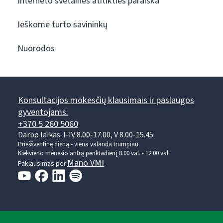
Interneto svetainės atitikties paraiška
Ieškome turto savininkų
Nuorodos
Konsultacijos mokesčių klausimais ir paslaugos
gyventojams:
+370 5 260 5060
Darbo laikas: I-IV 8.00-17.00, V 8.00-15.45.
Prieššventinę dieną - viena valanda trumpiau.
Kiekvieno mėnesio antrą penktadienį 8.00 val. - 12.00 val.
Mano VMI
Paklausimas per