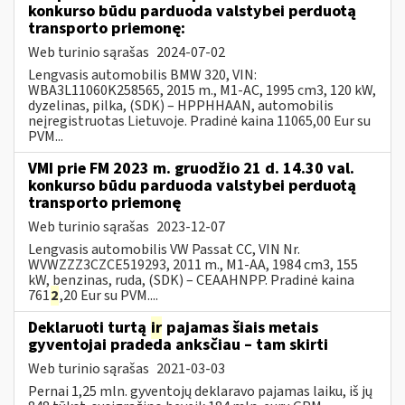
konkurso būdu parduoda valstybei perduotą
transporto priemonę:
Web turinio sąrašas
2024-07-02
Lengvasis automobilis BMW 320, VIN:
WBA3L11060K258565, 2015 m., M1-AC, 1995 cm3, 120 kW,
dyzelinas, pilka, (SDK) – HPPHHAAN, automobilis
neįregistruotas Lietuvoje. Pradinė kaina 11065,00 Eur su
PVM...
VMI prie FM 2023 m. gruodžio 21 d. 14.30 val.
konkurso būdu parduoda valstybei perduotą
transporto priemonę
Web turinio sąrašas
2023-12-07
Lengvasis automobilis VW Passat CC, VIN Nr.
WVWZZZ3CZCE519293, 2011 m., M1-AA, 1984 cm3, 155
kW, benzinas, ruda, (SDK) – CEAAHNPP. Pradinė kaina
761
2
,20 Eur su PVM....
Deklaruoti turtą
ir
pajamas šiais metais
gyventojai pradeda anksčiau – tam skirti
Web turinio sąrašas
2021-03-03
Pernai 1,25 mln. gyventojų deklaravo pajamas laiku, iš jų