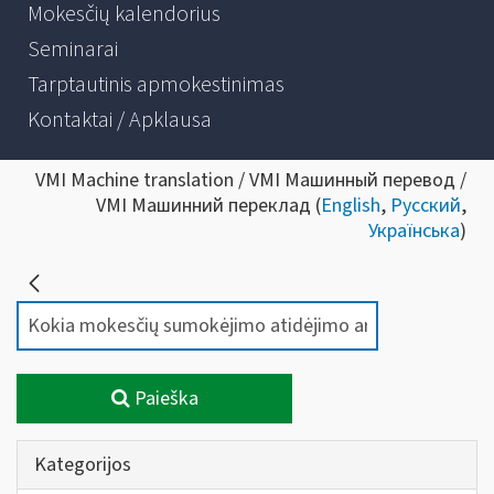
Mokesčių kalendorius
Seminarai
Tarptautinis apmokestinimas
Kontaktai / Apklausa
VMI Machine translation / VMI Машинный перевод /
VMI Машинний переклад (
English
,
Русский
,
Українська
)
Paieška
Kategorijos