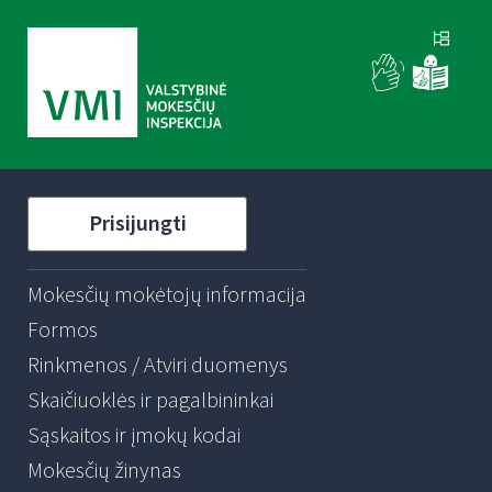
Prisijungti
Mokesčių mokėtojų informacija
Formos
Rinkmenos / Atviri duomenys
Skaičiuoklės ir pagalbininkai
Sąskaitos ir įmokų kodai
Mokesčių žinynas