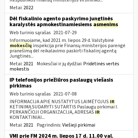
Metai:
2022
Dėl fiskalinio agento paskyrimo jungtinės
karalystės apmokestinamiesiems
asmenims
Web turinio sąrašas
2021-07-29
Informuojame, kad 2021 m. liepos 29 d. Valstybinė
mokesčių
inspekcija prie Finansų ministerijos parengė
pranešimą dėl reikalavimo paskirti fiskalinį agentą
Jungtinės...
Metai:
2021
Mokesčiai ir jų dydžiai:
Pridėtinės vertės
mokestis
IP telefonijos priežiūros paslaugų viešasis
pirkimas
Web turinio sąrašas
2021-07-08
INFORMACIJA APIE NUSTATYTUS LAIMĖTOJUS
IR
KETINIMĄ SUDARYTI SUTARTIS Paslaugų pirkimai I.
PERKANČIOJI ORGANIZACIJA, ADRESAS
IR
KONTAKTINIAI...
Metai:
2021
Pagrindinis:
Viešieji pirkimai
VMI prie FM 2024 m. liepos 17 d. 11.00 val.