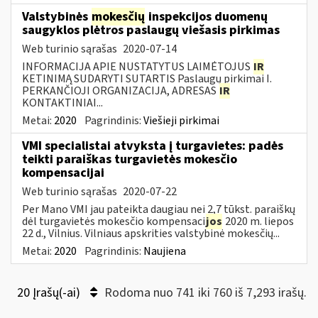
Valstybinės
mokesčių
inspekcijos duomenų
saugyklos plėtros paslaugų viešasis pirkimas
Web turinio sąrašas
2020-07-14
INFORMACIJA APIE NUSTATYTUS LAIMĖTOJUS
IR
KETINIMĄ SUDARYTI SUTARTIS Paslaugų pirkimai I.
PERKANČIOJI ORGANIZACIJA, ADRESAS
IR
KONTAKTINIAI...
Metai:
2020
Pagrindinis:
Viešieji pirkimai
VMI specialistai atvyksta į turgavietes: padės
teikti paraiškas turgavietės mokesčio
kompensacijai
Web turinio sąrašas
2020-07-22
Per Mano VMI jau pateikta daugiau nei 2,7 tūkst. paraiškų
dėl turgavietės mokesčio kompensaci
jos
2020 m. liepos
22 d., Vilnius. Vilniaus apskrities valstybinė mokesčių...
Metai:
2020
Pagrindinis:
Naujiena
20 Įrašų(-ai)
Rodoma nuo 741 iki 760 iš 7,293 irašų.