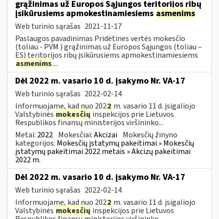
grąžinimas už Europos Sąjungos teritorijos ribų
įsikūrusiems apmokestinamiesiems
asmenims
Web turinio sąrašas
2021-11-17
Paslaugos pavadinimas Pridėtines vertės mokesčio
(toliau - PVM ) grąžinimas už Europos Sąjungos (toliau –
ES) teritorijos ribų įsikūrusiems apmokestinamiesiems
asmenims
....
Dėl 2022 m. vasario 10 d. įsakymo Nr. VA-17
Web turinio sąrašas
2022-02-14
Informuojame, kad nuo 202
2
m. vasario 11 d. įsigaliojo
Valstybinės
mokesčių
inspekcijos prie Lietuvos
Respublikos finansų ministerijos viršininko...
Metai:
2022
Mokesčiai:
Akcizai
Mokesčių žinyno
kategorijos:
Mokesčių įstatymų pakeitimai » Mokesčių
įstatymų pakeitimai 2022 metais » Akcizų pakeitimai
2022 m.
Dėl 2022 m. vasario 10 d. įsakymo Nr. VA-17
Web turinio sąrašas
2022-02-14
Informuojame, kad nuo 202
2
m. vasario 11 d. įsigaliojo
Valstybinės
mokesčių
inspekcijos prie Lietuvos
Respublikos finansų ministerijos viršininko...