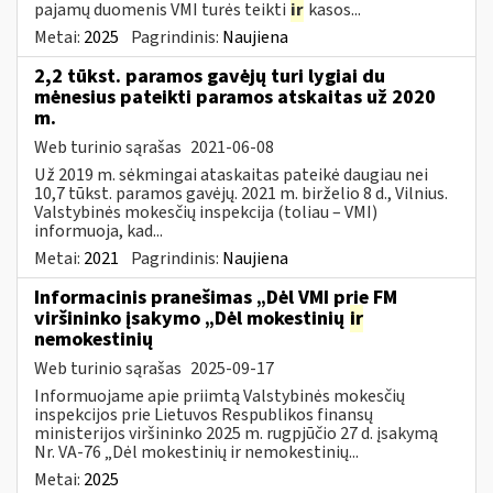
pajamų duomenis VMI turės teikti
ir
kasos...
Metai:
2025
Pagrindinis:
Naujiena
2,2 tūkst. paramos gavėjų turi lygiai du
mėnesius pateikti paramos atskaitas už 2020
m.
Web turinio sąrašas
2021-06-08
Už 2019 m. sėkmingai ataskaitas pateikė daugiau nei
10,7 tūkst. paramos gavėjų. 2021 m. birželio 8 d., Vilnius.
Valstybinės mokesčių inspekcija (toliau – VMI)
informuoja, kad...
Metai:
2021
Pagrindinis:
Naujiena
Informacinis pranešimas „Dėl VMI prie FM
viršininko įsakymo „Dėl mokestinių
ir
nemokestinių
Web turinio sąrašas
2025-09-17
Informuojame apie priimtą Valstybinės mokesčių
inspekcijos prie Lietuvos Respublikos finansų
ministerijos viršininko 2025 m. rugpjūčio 27 d. įsakymą
Nr. VA-76 „Dėl mokestinių ir nemokestinių...
Metai:
2025