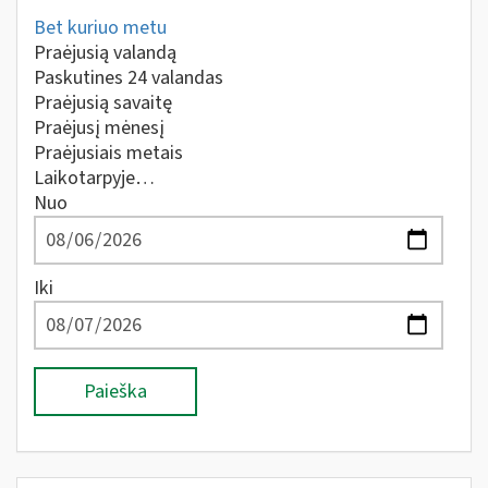
Bet kuriuo metu
Praėjusią valandą
Paskutines 24 valandas
Praėjusią savaitę
Praėjusį mėnesį
Praėjusiais metais
Laikotarpyje…
Nuo
Iki
Paieška