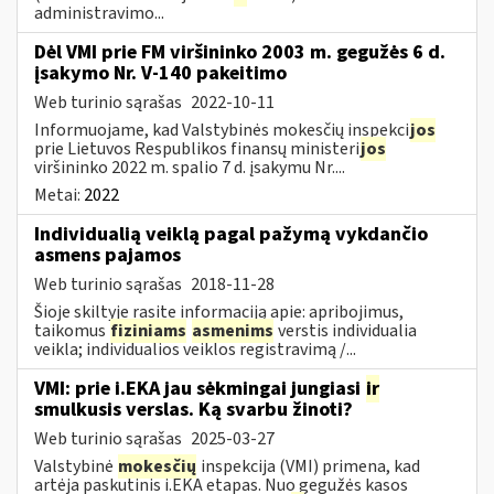
administravimo...
Dėl VMI prie FM viršininko 2003 m. gegužės 6 d.
įsakymo Nr. V-140 pakeitimo
Web turinio sąrašas
2022-10-11
Informuojame, kad Valstybinės mokesčių inspekci
jos
prie Lietuvos Respublikos finansų ministeri
jos
viršininko 2022 m. spalio 7 d. įsakymu Nr....
Metai:
2022
Individualią veiklą pagal pažymą vykdančio
asmens pajamos
Web turinio sąrašas
2018-11-28
Šioje skiltyje rasite informaciją apie: apribojimus,
taikomus
fiziniams
asmenims
verstis individualia
veikla; individualios veiklos registravimą /...
VMI: prie i.EKA jau sėkmingai jungiasi
ir
smulkusis verslas. Ką svarbu žinoti?
Web turinio sąrašas
2025-03-27
Valstybinė
mokesčių
inspekcija (VMI) primena, kad
artėja paskutinis i.EKA etapas. Nuo gegužės kasos