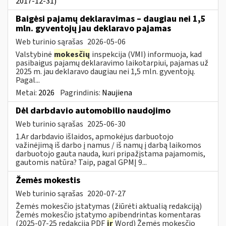
2017-12-31)
Baigėsi pajamų deklaravimas – daugiau nei 1,5
mln. gyventojų jau deklaravo pajamas
Web turinio sąrašas
2026-05-06
Valstybinė
mokesčių
inspekcija (VMI) informuoja, kad
pasibaigus pajamų deklaravimo laikotarpiui, pajamas už
2025 m. jau deklaravo daugiau nei 1,5 mln. gyventojų.
Pagal...
Metai:
2026
Pagrindinis:
Naujiena
Dėl darbdavio automobilio naudojimo
Web turinio sąrašas
2025-06-30
1.Ar darbdavio išlaidos, apmokėjus darbuotojo
važinėjimą iš darbo į namus / iš namų į darbą laikomos
darbuotojo gauta nauda, kuri pripažįstama pajamomis,
gautomis natūra? Taip, pagal GPMĮ 9...
Žemės mokestis
Web turinio sąrašas
2020-07-27
Žemės mokesčio įstatymas (žiūrėti aktualią redakciją)
Žemės mokesčio įstatymo apibendrintas komentaras
(2025-07-25 redakcija PDF
ir
Word) Žemės mokesčio