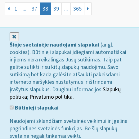
1
...
37
38
39
...
365
Uždaryti
Šioje svetainėje naudojami slapukai
(angl.
cookies). Būtinieji slapukai įdiegiami automatiškai
ir jiems nėra reikalingas Jūsų sutikimas. Taip pat
galite sutikti ir su kitų slapukų naudojimu. Savo
sutikimą bet kada galėsite atšaukti pakeisdami
interneto naršyklės nustatymus ir ištrindami
įrašytus slapukus. Daugiau informacijos
Slapukų
politika
;
Privatumo politika.
Būtinieji slapukai
Naudojami sklandžiam svetainės veikimui ir įgalina
pagrindines svetainės funkcijas. Be šių slapukų
svetainė negali tinkamai veikti.