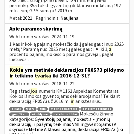
848 tūkst. susigrąžino beveik 184 mln. eurų GPM
permokų. 355 tūkst. gyventojų deklaravo mokėtiną 192
mln. eurų GPM sumą už 2019 m....
Metai:
2021
Pagrindinis:
Naujiena
Apie paramos skyrimą
Web turinio sąrašas
2024-11-19
1.Kas ir kokią pajamų mokesčio dalį galės gauti nuo 2025
metų? Paramą nuo 2025 metų galės gauti: ● iki 1,
2
procento pajamų mokesčio paramos gavėjai, pagal
Lietuvos...
Kokia
yra metinės deklaracijos FR0573 pildymo
ir
teikimo
tvarka
iki 2016-12-31?
Web turinio sąrašas
2018-11-22
Registraci
jos
numeris KM1161 Aspektas Komentaras
Kokios išmokos gyventojams deklaruojamos? Teikiant
deklaraciją FR0573 už 2016 m.
ir
ankstesnius...
a klasė
fr0573
gpm
metinė deklaracija
pateikimo terminas
Mokesčių žinyno
gpmį 24 str
užpildymas
pateikimo būdai
kategorijos:
Gyventojų pajamų mokestis » Įmonių
deklaracijų ir pažymų teikimas VMI ir gyventojams (V
skyrius) » Metinė A klasės pajamų deklaracija FR0573 (iki