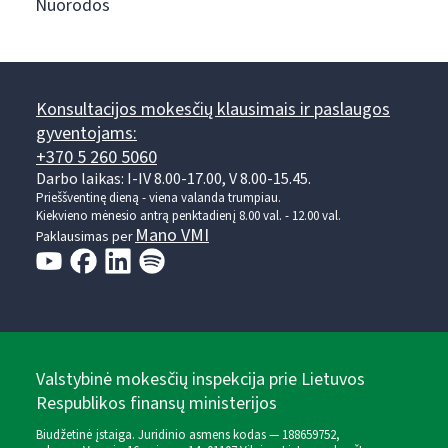
Nuorodos
Konsultacijos mokesčių klausimais ir paslaugos
gyventojams:
+370 5 260 5060
Darbo laikas: I-IV 8.00-17.00, V 8.00-15.45.
Prieššventinę dieną - viena valanda trumpiau.
Kiekvieno mėnesio antrą penktadienį 8.00 val. - 12.00 val.
Mano VMI
Paklausimas per
Valstybinė mokesčių inspekcija prie Lietuvos
Respublikos finansų ministerijos
Biudžetinė įstaiga. Juridinio asmens kodas — 188659752,