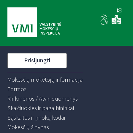
Prisijungti
Mokesčių mokėtojų informacija
Formos
Rinkmenos / Atviri duomenys
Skaičiuoklės ir pagalbininkai
Sąskaitos ir įmokų kodai
Mokesčių žinynas