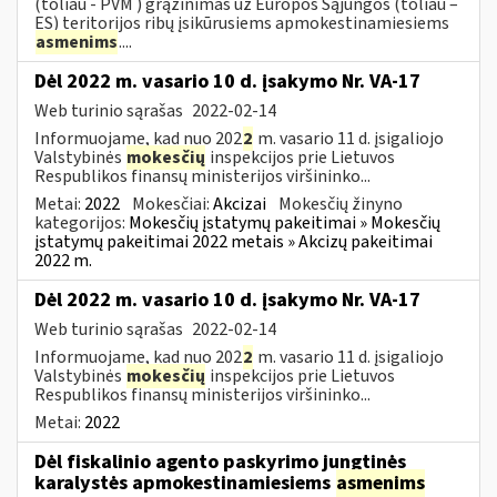
(toliau - PVM ) grąžinimas už Europos Sąjungos (toliau –
ES) teritorijos ribų įsikūrusiems apmokestinamiesiems
asmenims
....
Dėl 2022 m. vasario 10 d. įsakymo Nr. VA-17
Web turinio sąrašas
2022-02-14
Informuojame, kad nuo 202
2
m. vasario 11 d. įsigaliojo
Valstybinės
mokesčių
inspekcijos prie Lietuvos
Respublikos finansų ministerijos viršininko...
Metai:
2022
Mokesčiai:
Akcizai
Mokesčių žinyno
kategorijos:
Mokesčių įstatymų pakeitimai » Mokesčių
įstatymų pakeitimai 2022 metais » Akcizų pakeitimai
2022 m.
Dėl 2022 m. vasario 10 d. įsakymo Nr. VA-17
Web turinio sąrašas
2022-02-14
Informuojame, kad nuo 202
2
m. vasario 11 d. įsigaliojo
Valstybinės
mokesčių
inspekcijos prie Lietuvos
Respublikos finansų ministerijos viršininko...
Metai:
2022
Dėl fiskalinio agento paskyrimo jungtinės
karalystės apmokestinamiesiems
asmenims