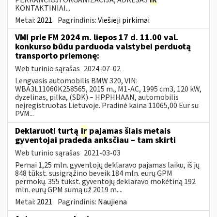
KONTAKTINIAI...
Metai:
2021
Pagrindinis:
Viešieji pirkimai
VMI prie FM 2024 m. liepos 17 d. 11.00 val.
konkurso būdu parduoda valstybei perduotą
transporto priemonę:
Web turinio sąrašas
2024-07-02
Lengvasis automobilis BMW 320, VIN:
WBA3L11060K258565, 2015 m., M1-AC, 1995 cm3, 120 kW,
dyzelinas, pilka, (SDK) – HPPHHAAN, automobilis
neįregistruotas Lietuvoje. Pradinė kaina 11065,00 Eur su
PVM...
Deklaruoti turtą
ir
pajamas šiais metais
gyventojai pradeda anksčiau – tam skirti
Web turinio sąrašas
2021-03-03
Pernai 1,25 mln. gyventojų deklaravo pajamas laiku, iš jų
848 tūkst. susigrąžino beveik 184 mln. eurų GPM
permokų. 355 tūkst. gyventojų deklaravo mokėtiną 192
mln. eurų GPM sumą už 2019 m....
Metai:
2021
Pagrindinis:
Naujiena