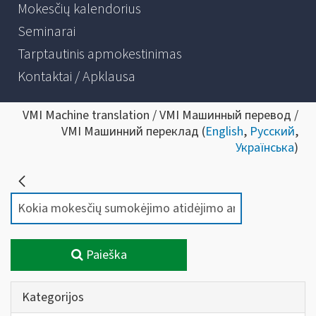
Mokesčių kalendorius
Seminarai
Tarptautinis apmokestinimas
Kontaktai / Apklausa
VMI Machine translation / VMI Машинный перевод /
VMI Машинний переклад (
English
,
Русский
,
Українська
)
Paieška
Kategorijos