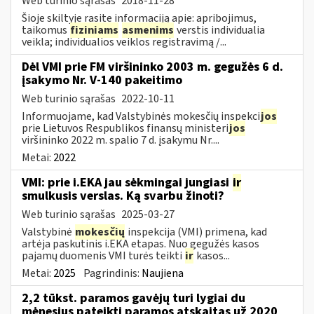
Web turinio sąrašas
2018-11-28
Šioje skiltyje rasite informaciją apie: apribojimus,
taikomus
fiziniams
asmenims
verstis individualia
veikla; individualios veiklos registravimą /...
Dėl VMI prie FM viršininko 2003 m. gegužės 6 d.
įsakymo Nr. V-140 pakeitimo
Web turinio sąrašas
2022-10-11
Informuojame, kad Valstybinės mokesčių inspekci
jos
prie Lietuvos Respublikos finansų ministeri
jos
viršininko 2022 m. spalio 7 d. įsakymu Nr....
Metai:
2022
VMI: prie i.EKA jau sėkmingai jungiasi
ir
smulkusis verslas. Ką svarbu žinoti?
Web turinio sąrašas
2025-03-27
Valstybinė
mokesčių
inspekcija (VMI) primena, kad
artėja paskutinis i.EKA etapas. Nuo gegužės kasos
pajamų duomenis VMI turės teikti
ir
kasos...
Metai:
2025
Pagrindinis:
Naujiena
2,2 tūkst. paramos gavėjų turi lygiai du
mėnesius pateikti paramos atskaitas už 2020