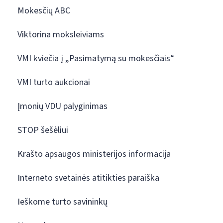
Mokesčių ABC
Viktorina moksleiviams
VMI kviečia į „Pasimatymą su mokesčiais“
VMI turto aukcionai
Įmonių VDU palyginimas
STOP šešėliui
Krašto apsaugos ministerijos informacija
Interneto svetainės atitikties paraiška
Ieškome turto savininkų