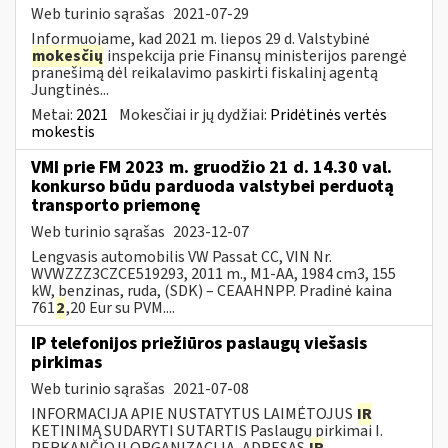
Web turinio sąrašas
2021-07-29
Informuojame, kad 2021 m. liepos 29 d. Valstybinė
mokesčių
inspekcija prie Finansų ministerijos parengė
pranešimą dėl reikalavimo paskirti fiskalinį agentą
Jungtinės...
Metai:
2021
Mokesčiai ir jų dydžiai:
Pridėtinės vertės
mokestis
VMI prie FM 2023 m. gruodžio 21 d. 14.30 val.
konkurso būdu parduoda valstybei perduotą
transporto priemonę
Web turinio sąrašas
2023-12-07
Lengvasis automobilis VW Passat CC, VIN Nr.
WVWZZZ3CZCE519293, 2011 m., M1-AA, 1984 cm3, 155
kW, benzinas, ruda, (SDK) – CEAAHNPP. Pradinė kaina
761
2
,20 Eur su PVM....
IP telefonijos priežiūros paslaugų viešasis
pirkimas
Web turinio sąrašas
2021-07-08
INFORMACIJA APIE NUSTATYTUS LAIMĖTOJUS
IR
KETINIMĄ SUDARYTI SUTARTIS Paslaugų pirkimai I.
PERKANČIOJI ORGANIZACIJA, ADRESAS
IR