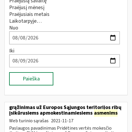
Praėjusią savaitę
Praėjusį mėnesį
Praėjusiais metais
Laikotarpyje…
Nuo
Iki
Paieška
grąžinimas už Europos Sąjungos teritorijos ribų
įsikūrusiems apmokestinamiesiems
asmenims
Web turinio sąrašas
2021-11-17
Paslaugos pavadinimas Pridėtines vertės mokesčio