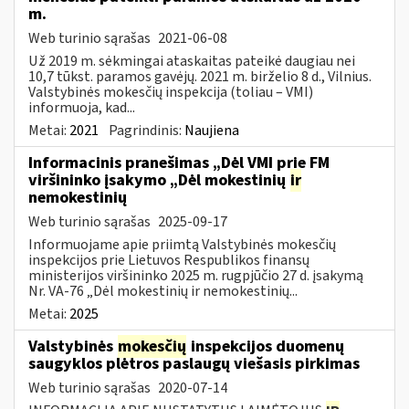
m.
Web turinio sąrašas
2021-06-08
Už 2019 m. sėkmingai ataskaitas pateikė daugiau nei
10,7 tūkst. paramos gavėjų. 2021 m. birželio 8 d., Vilnius.
Valstybinės mokesčių inspekcija (toliau – VMI)
informuoja, kad...
Metai:
2021
Pagrindinis:
Naujiena
Informacinis pranešimas „Dėl VMI prie FM
viršininko įsakymo „Dėl mokestinių
ir
nemokestinių
Web turinio sąrašas
2025-09-17
Informuojame apie priimtą Valstybinės mokesčių
inspekcijos prie Lietuvos Respublikos finansų
ministerijos viršininko 2025 m. rugpjūčio 27 d. įsakymą
Nr. VA-76 „Dėl mokestinių ir nemokestinių...
Metai:
2025
Valstybinės
mokesčių
inspekcijos duomenų
saugyklos plėtros paslaugų viešasis pirkimas
Web turinio sąrašas
2020-07-14