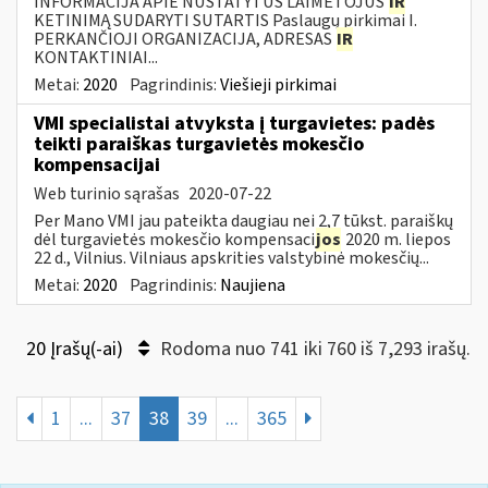
INFORMACIJA APIE NUSTATYTUS LAIMĖTOJUS
IR
KETINIMĄ SUDARYTI SUTARTIS Paslaugų pirkimai I.
PERKANČIOJI ORGANIZACIJA, ADRESAS
IR
KONTAKTINIAI...
Metai:
2020
Pagrindinis:
Viešieji pirkimai
VMI specialistai atvyksta į turgavietes: padės
teikti paraiškas turgavietės mokesčio
kompensacijai
Web turinio sąrašas
2020-07-22
Per Mano VMI jau pateikta daugiau nei 2,7 tūkst. paraiškų
dėl turgavietės mokesčio kompensaci
jos
2020 m. liepos
22 d., Vilnius. Vilniaus apskrities valstybinė mokesčių...
Metai:
2020
Pagrindinis:
Naujiena
20 Įrašų(-ai)
Rodoma nuo 741 iki 760 iš 7,293 irašų.
1
...
37
38
39
...
365