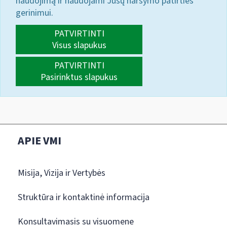
naudojimą ir naudojami Jūsų naršymo patirties
gerinimui.
PATVIRTINTI
Visus slapukus
PATVIRTINTI
Pasirinktus slapukus
APIE VMI
Misija, Vizija ir Vertybės
Struktūra ir kontaktinė informacija
Konsultavimasis su visuomene