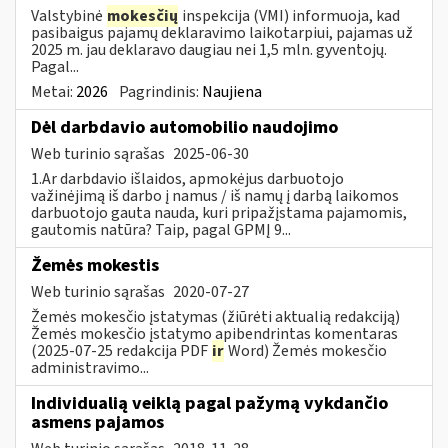
Valstybinė
mokesčių
inspekcija (VMI) informuoja, kad
pasibaigus pajamų deklaravimo laikotarpiui, pajamas už
2025 m. jau deklaravo daugiau nei 1,5 mln. gyventojų.
Pagal...
Metai:
2026
Pagrindinis:
Naujiena
Dėl darbdavio automobilio naudojimo
Web turinio sąrašas
2025-06-30
1.Ar darbdavio išlaidos, apmokėjus darbuotojo
važinėjimą iš darbo į namus / iš namų į darbą laikomos
darbuotojo gauta nauda, kuri pripažįstama pajamomis,
gautomis natūra? Taip, pagal GPMĮ 9...
Žemės mokestis
Web turinio sąrašas
2020-07-27
Žemės mokesčio įstatymas (žiūrėti aktualią redakciją)
Žemės mokesčio įstatymo apibendrintas komentaras
(2025-07-25 redakcija PDF
ir
Word) Žemės mokesčio
administravimo...
Individualią veiklą pagal pažymą vykdančio
asmens pajamos