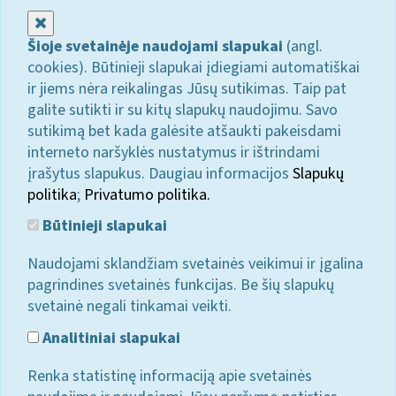
Uždaryti
Šioje svetainėje naudojami slapukai
(angl.
cookies). Būtinieji slapukai įdiegiami automatiškai
ir jiems nėra reikalingas Jūsų sutikimas. Taip pat
galite sutikti ir su kitų slapukų naudojimu. Savo
sutikimą bet kada galėsite atšaukti pakeisdami
interneto naršyklės nustatymus ir ištrindami
įrašytus slapukus. Daugiau informacijos
Slapukų
politika
;
Privatumo politika.
Būtinieji slapukai
Naudojami sklandžiam svetainės veikimui ir įgalina
pagrindines svetainės funkcijas. Be šių slapukų
svetainė negali tinkamai veikti.
Analitiniai slapukai
Renka statistinę informaciją apie svetainės