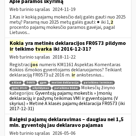
Apie paramos skyrimą
Web turinio sąrašas
2024-11-19
1.Kas ir kokią pajamų mokesčio dalį galės gauti nuo 2025
metų? Paramą nuo 2025 metų galės gauti: ● iki 1,
2
procento pajamų mokesčio paramos gavėjai, pagal
Lietuvos...
Kokia
yra metinės deklaracijos FR0573 pildymo
ir
teikimo
tvarka
iki 2016-12-31?
Web turinio sąrašas
2018-11-22
Registraci
jos
numeris KM1161 Aspektas Komentaras
Kokios išmokos gyventojams deklaruojamos? Teikiant
deklaraciją FR0573 už 2016 m.
ir
ankstesnius...
a klasė
fr0573
gpm
metinė deklaracija
pateikimo terminas
Mokesčių žinyno
gpmį 24 str
užpildymas
pateikimo būdai
kategorijos:
Gyventojų pajamų mokestis » Įmonių
deklaracijų ir pažymų teikimas VMI ir gyventojams (V
skyrius) » Metinė A klasės pajamų deklaracija FR0573 (iki
2017-12-31)
Baigėsi pajamų deklaravimas – daugiau nei 1,5
mln. gyventojų jau deklaravo pajamas
Web turinio sąrašas
2026-05-06