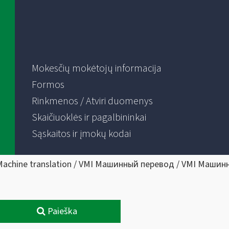
Mokesčių mokėtojų informacija
Formos
Rinkmenos / Atviri duomenys
Skaičiuoklės ir pagalbininkai
Sąskaitos ir įmokų kodai
Machine translation / VMI Машинный перевод / VMI Машин
Paieška