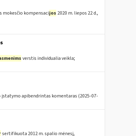
etės mokesčio kompensaci
jos
2020 m. liepos 22 d.,
s
asmenims
verstis individualia veikla;
o įstatymo apibendrintas komentaras (2025-07-
r
sertifikuota 2012 m. spalio mėnesį,