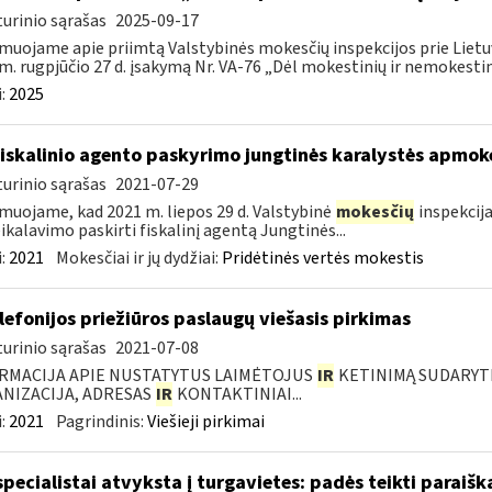
urinio sąrašas
2025-09-17
muojame apie priimtą Valstybinės mokesčių inspekcijos prie Lietuv
m. rugpjūčio 27 d. įsakymą Nr. VA-76 „Dėl mokestinių ir nemokestini
:
2025
fiskalinio agento paskyrimo jungtinės karalystės apmo
urinio sąrašas
2021-07-29
muojame, kad 2021 m. liepos 29 d. Valstybinė
mokesčių
inspekcija
eikalavimo paskirti fiskalinį agentą Jungtinės...
:
2021
Mokesčiai ir jų dydžiai:
Pridėtinės vertės mokestis
elefonijos priežiūros paslaugų viešasis pirkimas
urinio sąrašas
2021-07-08
RMACIJA APIE NUSTATYTUS LAIMĖTOJUS
IR
KETINIMĄ SUDARYTI 
NIZACIJA, ADRESAS
IR
KONTAKTINIAI...
:
2021
Pagrindinis:
Viešieji pirkimai
specialistai atvyksta į turgavietes: padės teikti parai