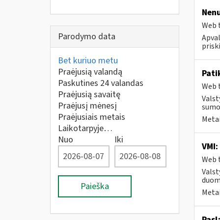
Nenu
Web t
Parodymo data
Apval
prisk
Bet kuriuo metu
Praėjusią valandą
Pati
Paskutines 24 valandas
Web t
Praėjusią savaitę
Valst
Praėjusį mėnesį
sumos
Praėjusiais metais
Metai
Laikotarpyje…
Nuo
Iki
VMI:
Web t
Valst
duome
Paieška
Metai
Pasl