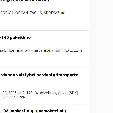
KANČIOJI ORGANIZACIJA, ADRESAS
IR
V-140 pakeitimo
publikos finansų ministeri
jos
viršininko 2022 m.
parduoda valstybei perduotą transporto
C, 1995 cm3, 120 kW, dyzelinas, pilka, (SDK) –
00 Eur su PVM...
o „Dėl mokestinių
ir
nemokestinių