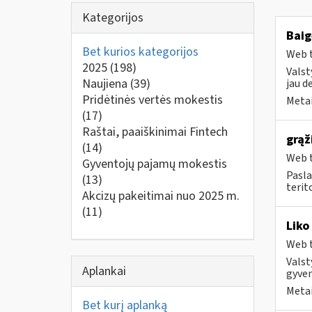
Kategorijos
Baig
Bet kurios kategorijos
Web t
2025
(198)
Valst
Naujiena
(39)
jau d
Pridėtinės vertės mokestis
Metai
(17)
Raštai, paaiškinimai Fintech
grąž
(14)
Web t
Gyventojų pajamų mokestis
Pasla
(13)
terit
Akcizų pakeitimai nuo 2025 m.
(11)
Liko
Web t
Valst
Aplankai
gyven
Metai
Bet kurį aplanką