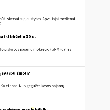
būti skersai supjaustytas. Apvaliajai medienai
...
 iki birželio 30 d.
ntojų skirtos pajamų mokesčio (GPM) dalies
 svarbu žinoti?
i.EKA etapas. Nuo gegužės kasos pajamų
s registravimas
ir
būklių