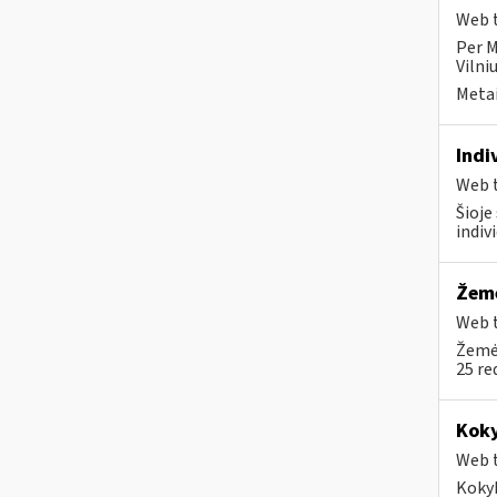
Web t
Per M
Vilni
Metai
Indi
Web t
Šioje
indiv
Žemė
Web t
Žemės
25 re
Kok
Web t
Kokyb