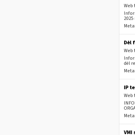
Web t
Infor
2025 
Metai
Dėl 
Web t
Infor
dėl r
Metai
IP t
Web t
INFO
ORGA
Metai
VMI 