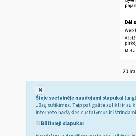
Gyven
pajam
Dėl 
Web t
Atsiž
pirkė
Metai
20 Įra
Uždaryti
Šioje svetainėje naudojami slapukai
(angl
Jūsų sutikimas. Taip pat galite sutikti ir s
interneto naršyklės nustatymus ir ištrindam
Būtinieji slapukai