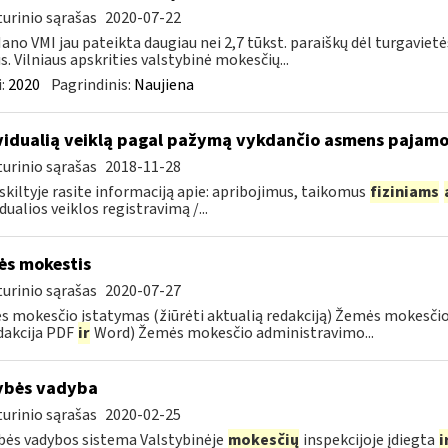
urinio sąrašas
2020-07-22
ano VMI jau pateikta daugiau nei 2,7 tūkst. paraiškų dėl turgavi
us. Vilniaus apskrities valstybinė mokesčių...
:
2020
Pagrindinis:
Naujiena
vidualią veiklą pagal pažymą vykdančio asmens pajamo
urinio sąrašas
2018-11-28
 skiltyje rasite informaciją apie: apribojimus, taikomus
fiziniams
idualios veiklos registravimą /...
s mokestis
urinio sąrašas
2020-07-27
 mokesčio įstatymas (žiūrėti aktualią redakciją) Žemės mokesči
dakcija PDF
ir
Word) Žemės mokesčio administravimo...
ybės vadyba
urinio sąrašas
2020-02-25
ės vadybos sistema Valstybinėje
mokesčių
inspekcijoje įdiegta
i