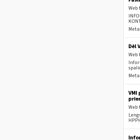
Web t
INFO
KONTA
Metai
Dėl 
Web t
Infor
spalio
Metai
VMI 
prie
Web t
Lengv
HPPHH
Info