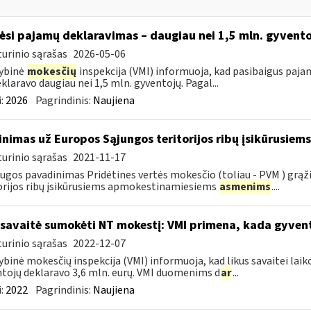
ėsi pajamų deklaravimas – daugiau nei 1,5 mln. gyvent
urinio sąrašas
2026-05-06
ybinė
mokesčių
inspekcija (VMI) informuoja, kad pasibaigus paja
eklaravo daugiau nei 1,5 mln. gyventojų. Pagal...
:
2026
Pagrindinis:
Naujiena
inimas už Europos Sąjungos teritorijos ribų įsikūrusi
urinio sąrašas
2021-11-17
ugos pavadinimas Pridėtines vertės mokesčio (toliau - PVM ) grąž
orijos ribų įsikūrusiems apmokestinamiesiems
asmenims
....
 savaitė sumokėti NT mokestį: VMI primena, kada gyve
urinio sąrašas
2022-12-07
ybinė mokesčių inspekcija (VMI) informuoja, kad likus savaitei lai
tojų deklaravo 3,6 mln. eurų. VMI duomenims d
ar
...
:
2022
Pagrindinis:
Naujiena