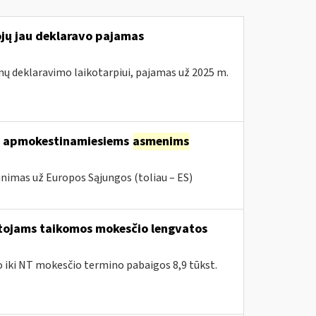
ojų jau deklaravo pajamas
mų deklaravimo laikotarpiui, pajamas už 2025 m.
ems apmokestinamiesiems
asmenims
inimas už Europos Sąjungos (toliau – ES)
ntojams taikomos mokesčio lengvatos
ko iki NT mokesčio termino pabaigos 8,9 tūkst.