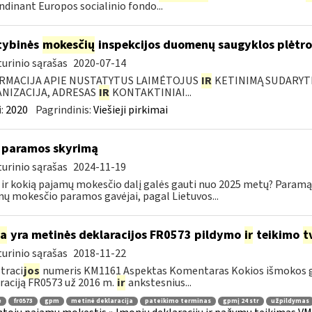
ndinant Europos socialinio fondo...
tybinės
mokesčių
inspekcijos duomenų saugyklos plėtro
urinio sąrašas
2020-07-14
RMACIJA APIE NUSTATYTUS LAIMĖTOJUS
IR
KETINIMĄ SUDARYTI 
NIZACIJA, ADRESAS
IR
KONTAKTINIAI...
:
2020
Pagrindinis:
Viešieji pirkimai
 paramos skyrimą
urinio sąrašas
2024-11-19
 ir kokią pajamų mokesčio dalį galės gauti nuo 2025 metų? Paramą 
ų mokesčio paramos gavėjai, pagal Lietuvos...
ia
yra metinės deklaracijos FR0573 pildymo
ir
teikimo
t
urinio sąrašas
2018-11-22
traci
jos
numeris KM1161 Aspektas Komentaras Kokios išmokos g
raciją FR0573 už 2016 m.
ir
ankstesnius...
ė
fr0573
gpm
metinė deklaracija
pateikimo terminas
gpmį 24 str
užpildymas