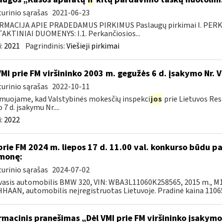
urinio sąrašas
2021-06-23
RMACIJA APIE PRADEDAMUS PIRKIMUS Paslaugų pirkimai I. PER
KTINIAI DUOMENYS: I.1. Perkančiosios...
:
2021
Pagrindinis:
Viešieji pirkimai
VMI prie FM viršininko 2003 m. gegužės 6 d. įsakymo Nr. 
urinio sąrašas
2022-10-11
muojame, kad Valstybinės mokesčių inspekci
jos
prie Lietuvos Res
 7 d. įsakymu Nr....
:
2022
prie FM 2024 m. liepos 17 d. 11.00 val. konkurso būdu 
monę:
urinio sąrašas
2024-07-02
asis automobilis BMW 320, VIN: WBA3L11060K258565, 2015 m., M1-A
AAN, automobilis neįregistruotas Lietuvoje. Pradinė kaina 11065,
rmacinis pranešimas „Dėl VMI prie FM viršininko įsakym