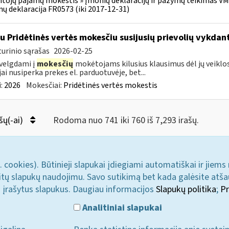
tojų pajamų mokestis » Įmonių deklaracijų ir pažymų teikimas VMI 
ų deklaracija FR0573 (iki 2017-12-31)
su Pridėtinės vertės mokesčiu susijusių prievolių vykda
urinio sąrašas
2026-02-25
velgdami į
mokesčių
mokėtojams kilusius klausimus dėl jų veiklo
jai nusiperka prekes el. parduotuvėje, bet...
:
2026
Mokesčiai:
Pridėtinės vertės mokestis
šų(-ai)
Rodoma nuo 741 iki 760 iš 7,293 irašų.
. cookies). Būtinieji slapukai įdiegiami automatiškai ir jiems
u kitų slapukų naudojimu. Savo sutikimą bet kada galėsite atš
i įrašytus slapukus. Daugiau informacijos
Slapukų politika
;
Pr
Analitiniai slapukai