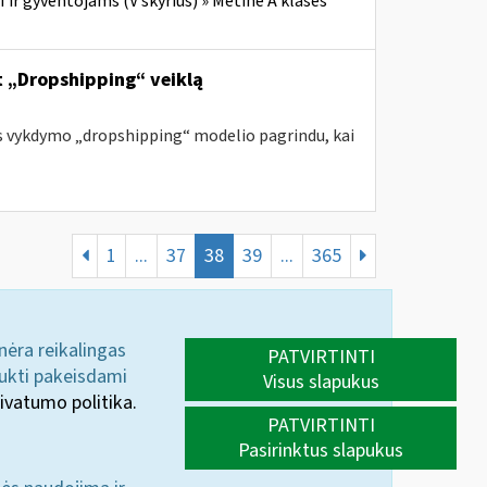
ir gyventojams (V skyrius) » Metinė A klasės
nt „Dropshipping“ veiklą
s vykdymo „dropshipping“ modelio pagrindu, kai
1
...
37
38
39
...
365
 nėra reikalingas
PATVIRTINTI
aukti pakeisdami
Visus slapukus
ivatumo politika.
PATVIRTINTI
Pasirinktus slapukus