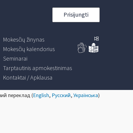
Prisijungti
Mokesčių žinynas
Mokesčių kalendorius
Seminarai
Tarptautinis apmokestinimas
Kontaktai / Apklausa
ний переклад (
English
,
Русский
,
Українська
)