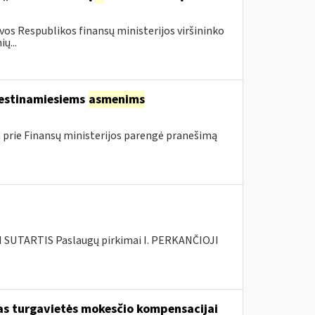
os Respublikos finansų ministerijos viršininko
ų...
kestinamiesiems
asmenims
 prie Finansų ministerijos parengė pranešimą
SUTARTIS Paslaugų pirkimai I. PERKANČIOJI
škas turgavietės mokesčio kompensacijai