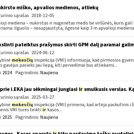
kirsto miško, apvalios medienos, atliekų
urinio sąrašas
2018-12-05
ioji mediena – nukirstas ir nugenėtas medis be viršūnės, kuris gali 
iriama: ilguolis – nesupjaustyta, ilgesnė kaip 3 m apvalioji mediena;
kslinti pateiktus prašymus skirti GPM dalį paramai galima
urinio sąrašas
2024-06-12
ybinė
mokesčių
inspekcija (VMI) informuoja, kad pirmosios gyve
 gavėjus pasieks jau liepą, kiti pervedimai bus atliekami...
:
2024
Pagrindinis:
Naujiena
 prie i.EKA jau sėkmingai jungiasi
ir
smulkusis verslas. Ką
urinio sąrašas
2025-03-27
ybinė
mokesčių
inspekcija (VMI) primena, kad artėja paskutinis 
nis VMI turės teikti
ir
kasos...
:
2025
Pagrindinis:
Naujiena
augos „Kasos aparatų
ir
kitų pardavimo taškų nuotolini