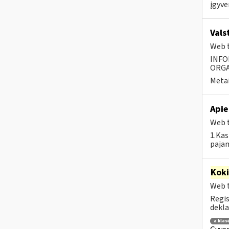
įgyve
Vals
Web t
INFO
ORGA
Metai
Apie
Web t
1.Kas
pajam
Kok
Web t
Regis
dekla
a klas