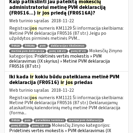
Kaip patikslinti jau pateiktą
mokesčių
administratoriui metinę PVM deklaraciją
(FR0516...)
ir
jos
priedą (FR0516A)?
Web turinio sąrašas
2018-11-22
Registraci
jos
numeris KM1129 Ši informacija skelbiama:
Metinė PVM deklaracija FR0516 (87 str.) Jeigu po
užpildytos pirminės metinės PVM...
fr0516
fr0516a
pvm
deklaracijos tikslinimas
Mokesčių žinyno
metinė pvm deklaracija
pvmį 128 str
pvmį 87 str
kategorijos:
Pridėtinės vertės mokestis » PVM
deklaravimas (IX skyrius) » Metinė PVM deklaracija
FR0516 (87 str.)
Iki kada
ir
kokiu būdu pateikiama metinė PVM
deklaracija (FR0516)
ir
jos
priedas
Web turinio sąrašas
2018-11-22
Registraci
jos
numeris KM1121 Ši informacija skelbiama:
Metinė PVM deklaracija FR0516 (87 str.) Deklaruojamų
ataskaitinių kalendorinių metų metinė PVM deklaracija
(forma...
fr0516
pvm
pateikimo terminas
metinė pvm deklaracija
Mokesčių žinyno kategorijos:
pvmį 87 str.
pvmį 128 str
Pridėtinės vertės mokestis » PVM deklaravimas (IX