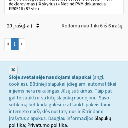
deklaravimas (IX skyrius) » Metinė PVM deklaracija
FR0516 (87 str.)
20 Įrašų(-ai)
Rodoma nuo 1 iki 6 iš 6 irašų.
1
Uždaryti
Šioje svetainėje naudojami slapukai
(angl.
cookies). Būtinieji slapukai įdiegiami automatiškai
ir jiems nėra reikalingas Jūsų sutikimas. Taip pat
galite sutikti ir su kitų slapukų naudojimu. Savo
sutikimą bet kada galėsite atšaukti pakeisdami
interneto naršyklės nustatymus ir ištrindami
įrašytus slapukus. Daugiau informacijos
Slapukų
politika
;
Privatumo politika.