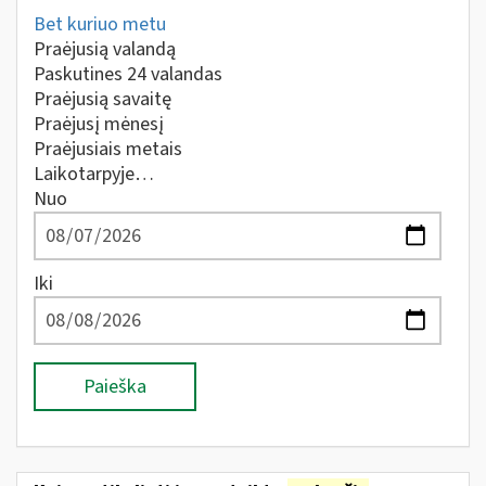
Bet kuriuo metu
Praėjusią valandą
Paskutines 24 valandas
Praėjusią savaitę
Praėjusį mėnesį
Praėjusiais metais
Laikotarpyje…
Nuo
Iki
Paieška