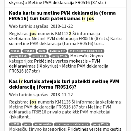
skyrius) » Metinė PVM deklaracija FR0516 (87 str.)
Kada kartu su metine PVM deklaracija (forma
FR0516) turi būti pateikiamas
ir
jos
Web turinio sąrašas
2018-11-22
Registraci
jos
numeris KM112
2
Ši informacija
skelbiama: Metinė PVM deklaracija FR0516 (87 str.) Kartu
su metine PVM deklaracija (forma FR0516) turi...
fr0516
fr0516a
pvm
pvmį 67 str
metinė pvm deklaracija
Mokesčių žinyno
pvmį 128 str
pvmį 70 str
pvmį 87 str
kategorijos:
Pridėtinės vertės mokestis » PVM
deklaravimas (IX skyrius) » Metinė PVM deklaracija
FR0516 (87 str.)
Kas
ir
kuriais atvejais turi pateikti metinę PVM
deklaraciją (forma FR0516)?
Web turinio sąrašas
2018-11-22
Registraci
jos
numeris KM1136 Ši informacija skelbiama:
Metinė PVM deklaracija FR0516 (87 str.) Metinę PVM
deklaraciją FR0516 privalo pateikti: PVM mokėtojai
(įskaitant...
fr0516
pvm
mišri veikla
metinė pvm deklaracija
pvmį 87 str
Mokesčių žinyno kategorijos:
Pridėtinės vertės mokestis