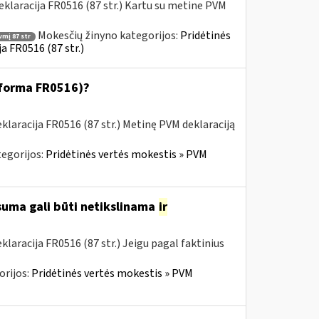
klaracija FR0516 (87 str.) Kartu su metine PVM
Mokesčių žinyno kategorijos:
Pridėtinės
vmį 87 str
a FR0516 (87 str.)
 (forma FR0516)?
laracija FR0516 (87 str.) Metinę PVM deklaraciją
egorijos:
Pridėtinės vertės mokestis » PVM
 suma gali būti netikslinama
ir
aracija FR0516 (87 str.) Jeigu pagal faktinius
orijos:
Pridėtinės vertės mokestis » PVM