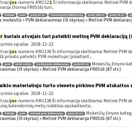
traci
jos
numeris KM112
2
Ši informacija skelbiama: Metinė PVM de
racija (forma FR0516) turi...
fr0516a
pvm
pvmį 67 str
metinė pvm deklaracija
pvmį 128 str
pvmį 70 str
p
s mokestis » PVM deklaravimas (IX skyrius) » Metinė PVM deklaracij
ir
kuriais atvejais turi pateikti metinę PVM deklaraciją
urinio sąrašas
2018-11-22
traci
jos
numeris KM1136 Ši informacija skelbiama: Metinė PVM dek
6 privalo pateikti: PVM mokėtojai (įskaitant...
Mokesčių žinyno kat
pvm
mišri veikla
metinė pvm deklaracija
pvmį 87 str
ravimas (IX skyrius) » Metinė PVM deklaracija FR0516 (87 str.)
laikio materialiojo turto vieneto pirkimo PVM atskaitos
urinio sąrašas
2018-11-22
traci
jos
numeris KM1138 Ši informacija skelbiama: Metinė PVM dekl
usių kalendorinių metų rodiklius apskaičiuota...
Mokesčių žinyno kateg
fr0516a
pvm
metinė pvm deklaracija
pvmį 87 str
ravimas (IX skyrius) » Metinė PVM deklaracija FR0516 (87 str.)