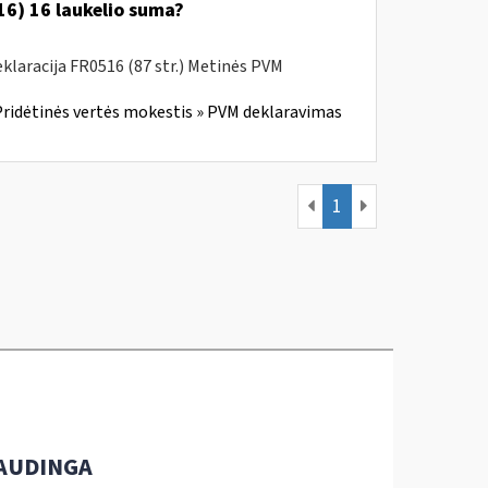
6) 16 laukelio suma?
laracija FR0516 (87 str.) Metinės PVM
ridėtinės vertės mokestis » PVM deklaravimas
1
AUDINGA