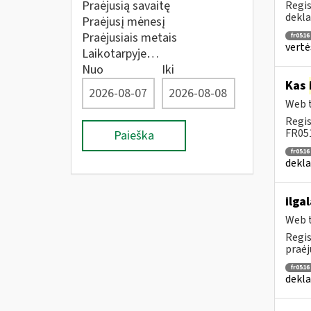
Praėjusią savaitę
Regis
dekla
Praėjusį mėnesį
Praėjusiais metais
fr0516
vertė
Laikotarpyje…
Nuo
Iki
Kas
Web t
Regis
FR051
Paieška
fr0516
dekla
ilga
Web t
Regis
praėj
fr0516
dekla