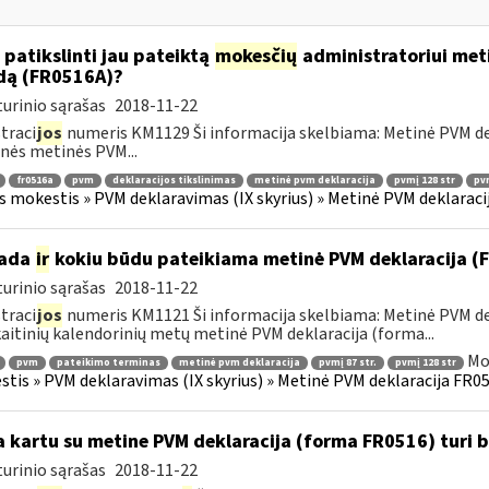
 patikslinti jau pateiktą
mokesčių
administratoriui meti
dą (FR0516A)?
urinio sąrašas
2018-11-22
traci
jos
numeris KM1129 Ši informacija skelbiama: Metinė PVM dekl
nės metinės PVM...
fr0516a
pvm
deklaracijos tikslinimas
metinė pvm deklaracija
pvmį 128 str
pvm
s mokestis » PVM deklaravimas (IX skyrius) » Metinė PVM deklaracij
kada
ir
kokiu būdu pateikiama metinė PVM deklaracija 
urinio sąrašas
2018-11-22
traci
jos
numeris KM1121 Ši informacija skelbiama: Metinė PVM dek
aitinių kalendorinių metų metinė PVM deklaracija (forma...
Mo
pvm
pateikimo terminas
metinė pvm deklaracija
pvmį 87 str.
pvmį 128 str
tis » PVM deklaravimas (IX skyrius) » Metinė PVM deklaracija FR051
 kartu su metine PVM deklaracija (forma FR0516) turi 
urinio sąrašas
2018-11-22