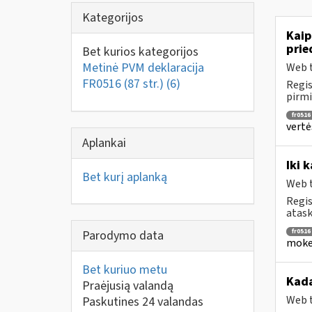
Kategorijos
Kaip
prie
Bet kurios kategorijos
Metinė PVM deklaracija
Web t
FR0516 (87 str.)
(6)
Regis
pirmi
fr0516
vertė
Aplankai
Iki 
Bet kurį aplanką
Web t
Regis
atask
fr0516
Parodymo data
mokes
Bet kuriuo metu
Kada
Praėjusią valandą
Web t
Paskutines 24 valandas