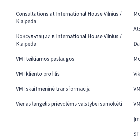
Consultations at International House Vilnius /
Mo
Klaipėda
At
Консультации в International House Vilnius /
Klaipėda
Da
VMI teikiamos paslaugos
Mo
VMI kliento profilis
Vi
VMI skaitmeninė transformacija
VM
Vienas langelis prievolėms valstybei sumokėti
VM
Įm
ST