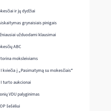
kesčiai ir jų dydžiai
siskaitymas grynaisiais pinigais
žniausiai užduodami klausimai
kesčių ABC
ktorina moksleiviams
I kviečia į „Pasimatymą su mokesčiais“
I turto aukcionai
onių VDU palyginimas
OP šešėliui