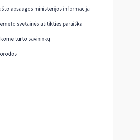
ašto apsaugos ministerijos informacija
terneto svetainės atitikties paraiška
škome turto savininkų
orodos