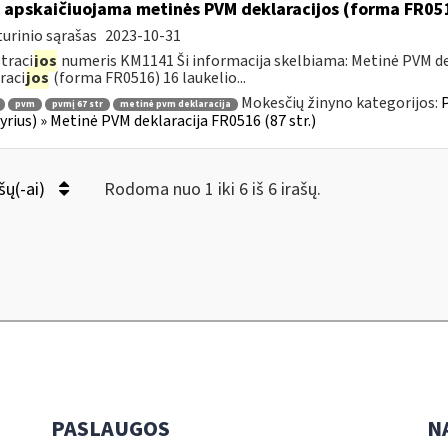
 apskaičiuojama metinės PVM deklaracijos (forma FR051
urinio sąrašas
2023-10-31
traci
jos
numeris KM1141 Ši informacija skelbiama: Metinė PVM dek
raci
jos
(forma FR0516) 16 laukelio...
Mokesčių žinyno kategorijos:
P
pvm
pvmį 67 str
metinė pvm deklaracija
kyrius) » Metinė PVM deklaracija FR0516 (87 str.)
šų(-ai)
Rodoma nuo 1 iki 6 iš 6 irašų.
PASLAUGOS
N