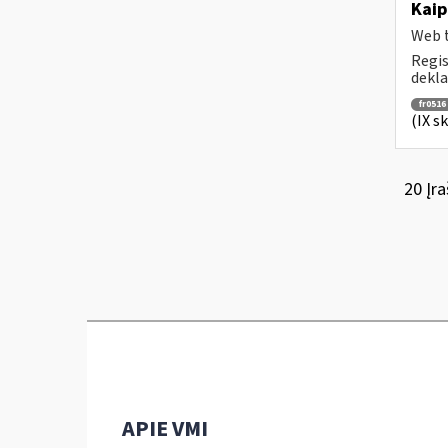
Kaip
Web t
Regis
dekla
fr0516
(IX s
20 Įra
APIE VMI