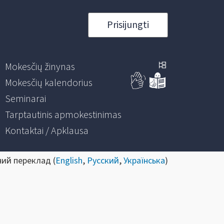
Prisijungti
Mokesčių žinynas
Mokesčių kalendorius
Seminarai
Tarptautinis apmokestinimas
Kontaktai / Apklausa
ний переклад (
English
,
Русский
,
Українська
)