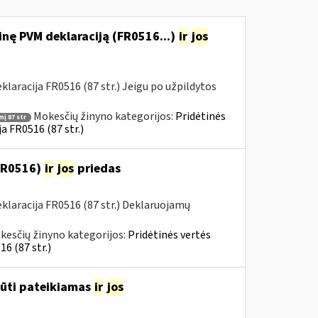
nę PVM deklaraciją (FR0516...)
ir
jos
aracija FR0516 (87 str.) Jeigu po užpildytos
Mokesčių žinyno kategorijos:
Pridėtinės
į 87 str
a FR0516 (87 str.)
(FR0516)
ir
jos
priedas
laracija FR0516 (87 str.) Deklaruojamų
kesčių žinyno kategorijos:
Pridėtinės vertės
6 (87 str.)
būti pateikiamas
ir
jos