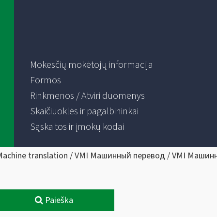
Mokesčių mokėtojų informacija
Formos
Rinkmenos / Atviri duomenys
Skaičiuoklės ir pagalbininkai
Sąskaitos ir įmokų kodai
Machine translation / VMI Машинный перевод / VMI Машин
Paieška