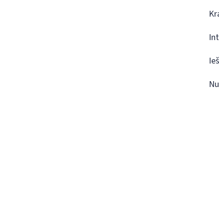
Kr
In
Ie
Nu