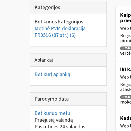
Kategorijos
Kaip
prie
Bet kurios kategorijos
Metinė PVM deklaracija
Web t
FR0516 (87 str.)
(6)
Regis
pirmi
fr0516
vertė
Aplankai
Iki 
Bet kurį aplanką
Web t
Regis
atask
fr0516
Parodymo data
mokes
Bet kuriuo metu
Kada
Praėjusią valandą
Web t
Paskutines 24 valandas