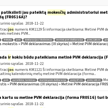
 patikslinti jau pateiktą
mokesčių
administratoriui meti
dą (FR0516A)?
urinio sąrašas
2018-11-22
traci
jos
numeris KM1129 Ši informacija skelbiama: Metinė PVM dekl
nės metinės PVM...
fr0516a
pvm
deklaracijos tikslinimas
metinė pvm deklaracija
pvmį 128 str
pvm
s mokestis » PVM deklaravimas (IX skyrius) » Metinė PVM deklaracij
kada
ir
kokiu būdu pateikiama metinė PVM deklaracija 
urinio sąrašas
2018-11-22
traci
jos
numeris KM1121 Ši informacija skelbiama: Metinė PVM dek
aitinių kalendorinių metų metinė PVM deklaracija (forma...
Mo
pvm
pateikimo terminas
metinė pvm deklaracija
pvmį 87 str.
pvmį 128 str
tis » PVM deklaravimas (IX skyrius) » Metinė PVM deklaracija FR051
 kartu su metine PVM deklaracija (forma FR0516) turi 
urinio sąrašas
2018-11-22