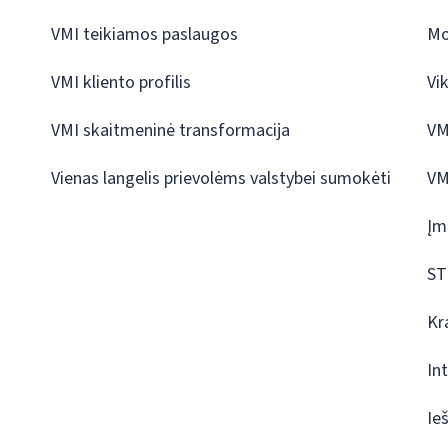
VMI teikiamos paslaugos
Mo
VMI kliento profilis
Vi
VMI skaitmeninė transformacija
VM
Vienas langelis prievolėms valstybei sumokėti
VM
Įm
ST
Kr
In
Ie