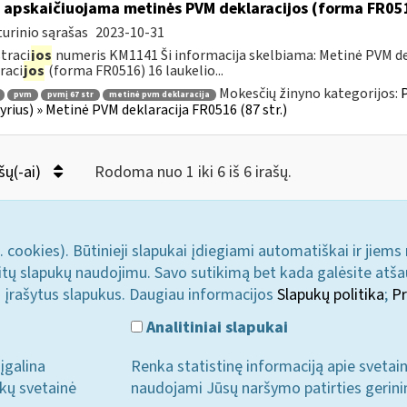
 apskaičiuojama metinės PVM deklaracijos (forma FR051
urinio sąrašas
2023-10-31
traci
jos
numeris KM1141 Ši informacija skelbiama: Metinė PVM dek
raci
jos
(forma FR0516) 16 laukelio...
Mokesčių žinyno kategorijos:
P
pvm
pvmį 67 str
metinė pvm deklaracija
kyrius) » Metinė PVM deklaracija FR0516 (87 str.)
šų(-ai)
Rodoma nuo 1 iki 6 iš 6 irašų.
. cookies). Būtinieji slapukai įdiegiami automatiškai ir jiems
u kitų slapukų naudojimu. Savo sutikimą bet kada galėsite atš
i įrašytus slapukus. Daugiau informacijos
Slapukų politika
;
Pr
Analitiniai slapukai
įgalina
Renka statistinę informaciją apie svetai
ukų svetainė
naudojami Jūsų naršymo patirties gerini