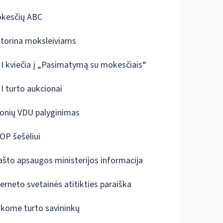
kesčių ABC
ktorina moksleiviams
I kviečia į „Pasimatymą su mokesčiais“
I turto aukcionai
onių VDU palyginimas
OP šešėliui
ašto apsaugos ministerijos informacija
terneto svetainės atitikties paraiška
škome turto savininkų