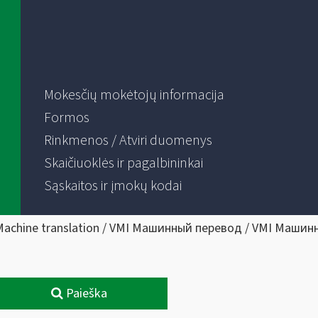
Mokesčių mokėtojų informacija
Formos
Rinkmenos / Atviri duomenys
Skaičiuoklės ir pagalbininkai
Sąskaitos ir įmokų kodai
Machine translation / VMI Машинный перевод / VMI Машин
Paieška