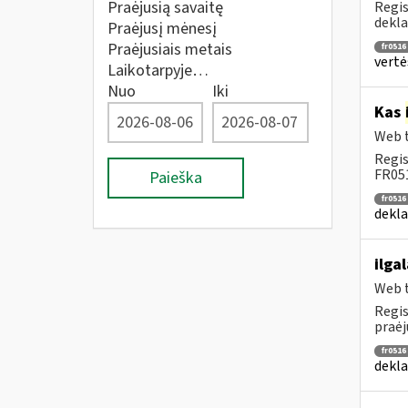
Praėjusią savaitę
Regis
dekla
Praėjusį mėnesį
Praėjusiais metais
fr0516
vertė
Laikotarpyje…
Nuo
Iki
Kas
Web t
Regis
FR051
Paieška
fr0516
dekla
ilga
Web t
Regis
praėj
fr0516
dekla