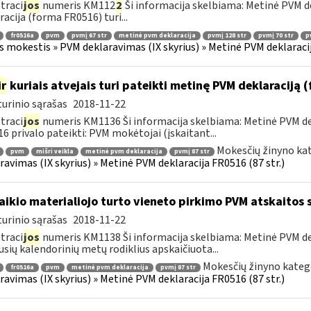
traci
jos
numeris KM112
2
Ši informacija skelbiama: Metinė PVM de
racija (forma FR0516) turi...
fr0516a
pvm
pvmį 67 str
metinė pvm deklaracija
pvmį 128 str
pvmį 70 str
p
s mokestis » PVM deklaravimas (IX skyrius) » Metinė PVM deklaracij
ir
kuriais atvejais turi pateikti metinę PVM deklaraciją
urinio sąrašas
2018-11-22
traci
jos
numeris KM1136 Ši informacija skelbiama: Metinė PVM dek
6 privalo pateikti: PVM mokėtojai (įskaitant...
Mokesčių žinyno kat
pvm
mišri veikla
metinė pvm deklaracija
pvmį 87 str
ravimas (IX skyrius) » Metinė PVM deklaracija FR0516 (87 str.)
laikio materialiojo turto vieneto pirkimo PVM atskaitos
urinio sąrašas
2018-11-22
traci
jos
numeris KM1138 Ši informacija skelbiama: Metinė PVM dekl
usių kalendorinių metų rodiklius apskaičiuota...
Mokesčių žinyno kateg
fr0516a
pvm
metinė pvm deklaracija
pvmį 87 str
ravimas (IX skyrius) » Metinė PVM deklaracija FR0516 (87 str.)