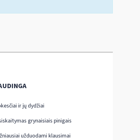
AUDINGA
kesčiai ir jų dydžiai
siskaitymas grynaisiais pinigais
žniausiai užduodami klausimai