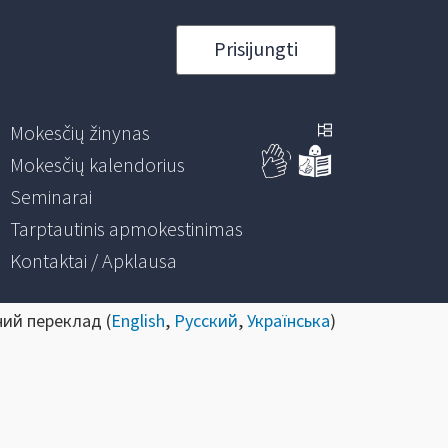
Prisijungti
Mokesčių žinynas
Mokesčių kalendorius
Seminarai
Tarptautinis apmokestinimas
Kontaktai / Apklausa
ний переклад (
English
,
Русский
,
Українська
)