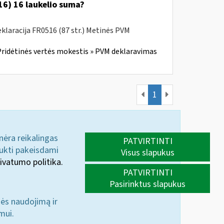
6) 16 laukelio suma?
laracija FR0516 (87 str.) Metinės PVM
ridėtinės vertės mokestis » PVM deklaravimas
1
 nėra reikalingas
PATVIRTINTI
aukti pakeisdami
Visus slapukus
ivatumo politika.
PATVIRTINTI
Pasirinktus slapukus
nės naudojimą ir
mui.