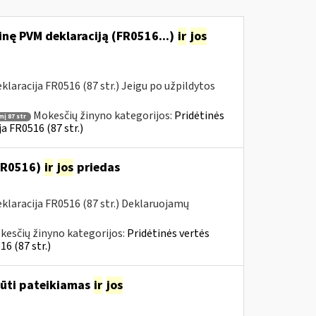
nę PVM deklaraciją (FR0516...)
ir
jos
aracija FR0516 (87 str.) Jeigu po užpildytos
Mokesčių žinyno kategorijos:
Pridėtinės
į 87 str
a FR0516 (87 str.)
(FR0516)
ir
jos
priedas
laracija FR0516 (87 str.) Deklaruojamų
kesčių žinyno kategorijos:
Pridėtinės vertės
6 (87 str.)
būti pateikiamas
ir
jos