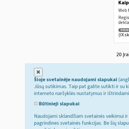
Kaip
Web t
Regis
dekla
fr0516
(IX s
20 Įra
Uždaryti
Šioje svetainėje naudojami slapukai
(angl
Jūsų sutikimas. Taip pat galite sutikti ir s
interneto naršyklės nustatymus ir ištrindam
Būtinieji slapukai
Naudojami sklandžiam svetainės veikimui ir 
pagrindines svetainės funkcijas. Be šių slap