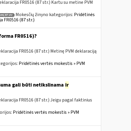
klaracija FR0516 (87 str.) Kartu su metine PVM
Mokesčių žinyno kategorijos:
Pridėtinės
vmį 87 str
a FR0516 (87 str.)
 (forma FR0516)?
laracija FR0516 (87 str.) Metinę PVM deklaraciją
egorijos:
Pridėtinės vertės mokestis » PVM
 suma gali būti netikslinama
ir
aracija FR0516 (87 str.) Jeigu pagal faktinius
orijos:
Pridėtinės vertės mokestis » PVM