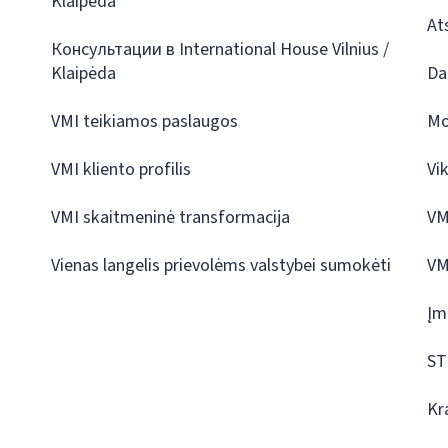
Klaipėda
At
Консультации в International House Vilnius /
Klaipėda
Da
VMI teikiamos paslaugos
Mo
VMI kliento profilis
Vi
VMI skaitmeninė transformacija
VM
Vienas langelis prievolėms valstybei sumokėti
VM
Įm
ST
Kr