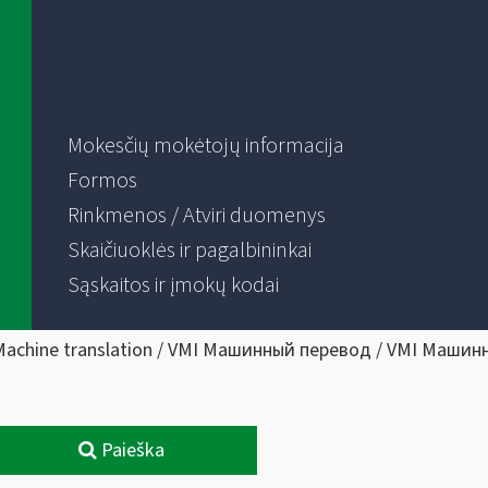
Mokesčių mokėtojų informacija
Formos
Rinkmenos / Atviri duomenys
Skaičiuoklės ir pagalbininkai
Sąskaitos ir įmokų kodai
Machine translation / VMI Машинный перевод / VMI Машин
Paieška