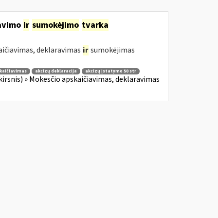
ravimo
ir
sumokėjimo
tvarka
aičiavimas, deklaravimas
ir
sumokėjimas
kaičiavimas
akcizų deklaracija
akcizų įstatymo 50 str
 skirsnis) » Mokesčio apskaičiavimas, deklaravimas