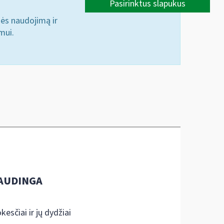
Pasirinktus slapukus
nės naudojimą ir
mui.
AUDINGA
kesčiai ir jų dydžiai