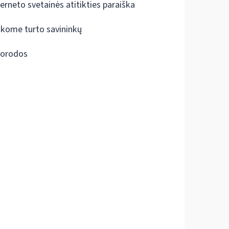
terneto svetainės atitikties paraiška
škome turto savininkų
orodos