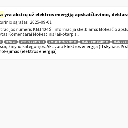
ia
yra akcizų už elektros energiją apskaičiavimo, dekla
urinio sąrašas
2025-09-01
tracijos numeris KM1404 Ši informacija skelbiama: Mokesčio apsk
tas Komentarai Mokestinis laikotarpis...
i
fr0630a
elektros energija
akcizų deklaravimas
akcizų sumokėjimas
akcizų aps
čių žinyno kategorijos:
Akcizai » Elektros energija (II skyriaus IV
mokėjimas (elektros energija)