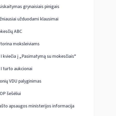
siskaitymas grynaisiais pinigais
žniausiai užduodami klausimai
kesčių ABC
ktorina moksleiviams
I kviečia į „Pasimatymą su mokesčiais“
I turto aukcionai
onių VDU palyginimas
OP šešėliui
ašto apsaugos ministerijos informacija