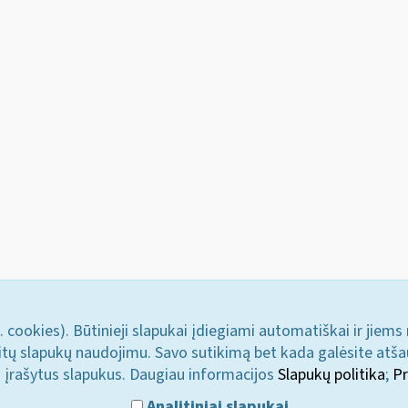
. cookies). Būtinieji slapukai įdiegiami automatiškai ir jiems
u kitų slapukų naudojimu. Savo sutikimą bet kada galėsite atš
i įrašytus slapukus. Daugiau informacijos
Slapukų politika
;
Pr
Analitiniai slapukai