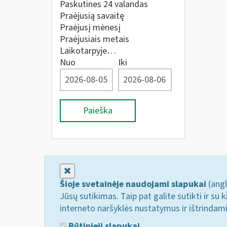
Paskutines 24 valandas
Praėjusią savaitę
Praėjusį mėnesį
Praėjusiais metais
Laikotarpyje…
Nuo
Iki
Paieška
Uždaryti
Šioje svetainėje naudojami slapukai
(angl
Jūsų sutikimas. Taip pat galite sutikti ir s
interneto naršyklės nustatymus ir ištrindam
Būtinieji slapukai