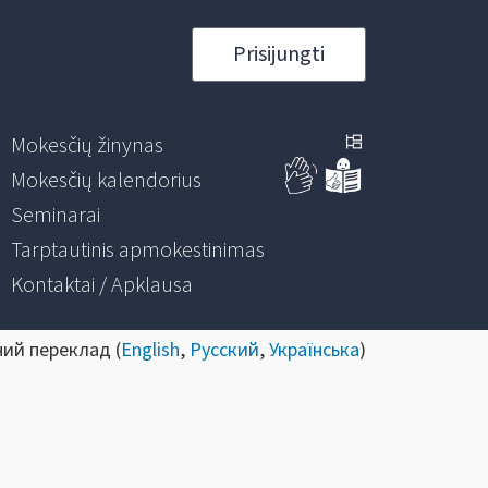
Prisijungti
Mokesčių žinynas
Mokesčių kalendorius
Seminarai
Tarptautinis apmokestinimas
Kontaktai / Apklausa
ний переклад (
English
,
Русский
,
Українська
)