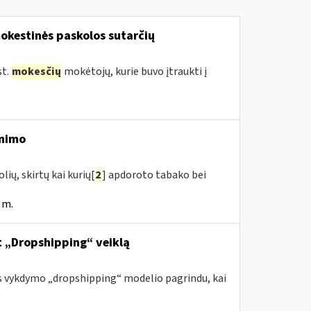
okestinės paskolos sutarčių
st.
mokesčių
mokėtojų, kurie buvo įtraukti į
inimo
ių, skirtų kai kurių[
2
] apdoroto tabako bei
 m.
nt „Dropshipping“ veiklą
s vykdymo „dropshipping“ modelio pagrindu, kai