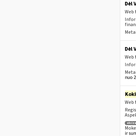
Dėl 
Web t
Infor
finan
Metai
Dėl 
Web t
Info
Metai
nuo 2
Kok
Web t
Regis
Aspek
akciza
Mokes
ir su