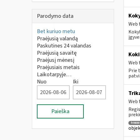
Kok
Parodymo data
Web t
Bet kuriuo metu
Kokyb
įgyve
Praėjusią valandą
Paskutines 24 valandas
Praėjusią savaitę
Koki
Praėjusį mėnesį
Web t
Praėjusiais metais
Prie 
Laikotarpyje…
patvi
Nuo
Iki
Tri
Web t
Regis
Paieška
prekių
fr0600
objek