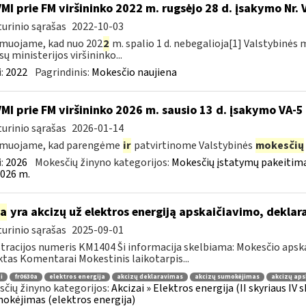
VMI prie FM viršininko 2022 m. rugsėjo 28 d. įsakymo Nr. 
urinio sąrašas
2022-10-03
muojame, kad nuo 202
2
m. spalio 1 d. nebegalioja[1] Valstybinės 
sų ministerijos viršininko...
:
2022
Pagrindinis:
Mokesčio naujiena
VMI prie FM viršininko 2026 m. sausio 13 d. įsakymo VA-5
urinio sąrašas
2026-01-14
rmuojame, kad parengėme
ir
patvirtinome Valstybinės
mokesčių
:
2026
Mokesčių žinyno kategorijos:
Mokesčių įstatymų pakeitima
026 m.
ia
yra akcizų už elektros energiją apskaičiavimo, dekla
urinio sąrašas
2025-09-01
tracijos numeris KM1404 Ši informacija skelbiama: Mokesčio apsk
tas Komentarai Mokestinis laikotarpis...
i
fr0630a
elektros energija
akcizų deklaravimas
akcizų sumokėjimas
akcizų aps
čių žinyno kategorijos:
Akcizai » Elektros energija (II skyriaus IV
mokėjimas (elektros energija)