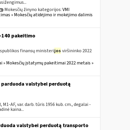
usižengimus...
Mokesčių žinyno kategorijos:
VMI
ą
timas » Mokesčių atidėjimo ir mokėjimo dalimis
V-140 pakeitimo
spublikos finansų ministeri
jos
viršininko 2022
i » Mokesčių įstatymų pakeitimai 2022 metais »
u parduoda valstybei perduotą
-AF, var. darb. tūris 1956 kub. cm., degalai -
inė kaina...
arduoda valstybei perduotą transporto