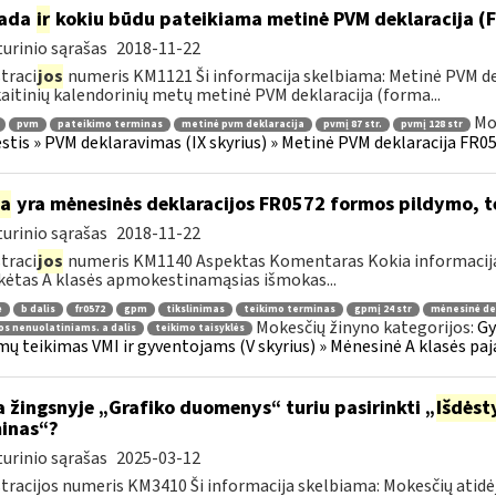
kada
ir
kokiu būdu pateikiama metinė PVM deklaracija 
urinio sąrašas
2018-11-22
traci
jos
numeris KM1121 Ši informacija skelbiama: Metinė PVM dek
aitinių kalendorinių metų metinė PVM deklaracija (forma...
Mo
pvm
pateikimo terminas
metinė pvm deklaracija
pvmį 87 str.
pvmį 128 str
tis » PVM deklaravimas (IX skyrius) » Metinė PVM deklaracija FR051
ia
yra mėnesinės deklaracijos FR0572 formos pildymo, 
urinio sąrašas
2018-11-22
traci
jos
numeris KM1140 Aspektas Komentaras Kokia informacija y
ėtas A klasės apmokestinamąsias išmokas...
ė
b dalis
fr0572
gpm
tikslinimas
teikimo terminas
gpmį 24 str
mėnesinė de
Mokesčių žinyno kategorijos:
Gy
s nenuolatiniams. a dalis
teikimo taisyklės
ų teikimas VMI ir gyventojams (V skyrius) » Mėnesinė A klasės paj
 žingsnyje „Grafiko duomenys“ turiu pasirinkti „
Išdės
inas“?
urinio sąrašas
2025-03-12
tracijos numeris KM3410 Ši informacija skelbiama: Mokesčių atidė