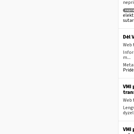
nepri
nepri
elekt
sutar
Dėl 
Web t
Infor
m....
Metai
Pridė
VMI 
tran
Web t
Lengv
dyzel
VMI 