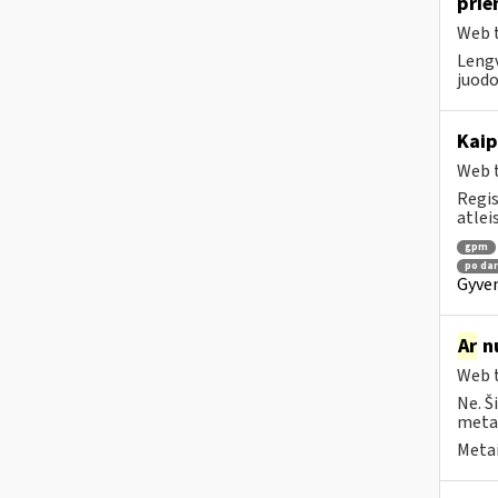
prie
Web t
Lengv
juodo
Kaip
Web t
Regis
atlei
gpm
po dar
Gyven
Ar
nu
Web t
Ne. Š
metai
Metai