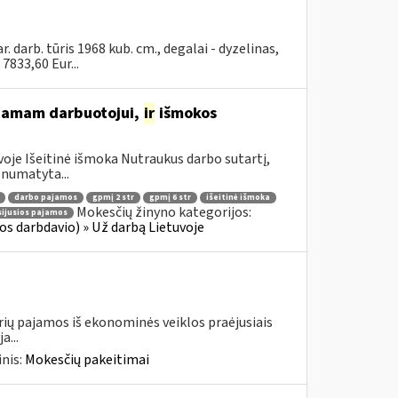
arb. tūris 1968 kub. cm., degalai - dyzelinas,
833,60 Eur...
žiamam darbuotojui,
ir
išmokos
oje Išeitinė išmoka Nutraukus darbo sutartį,
numatyta...
darbo pajamos
gpmį 2 str
gpmį 6 str
išeitinė išmoka
Mokesčių žinyno kategorijos:
sijusios pajamos
s darbdavio) » Už darbą Lietuvoje
urių pajamos iš ekonominės veiklos praėjusiais
a...
nis:
Mokesčių pakeitimai