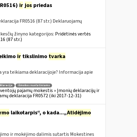
(FR0516)
ir
jos
priedas
laracija FR0516 (87 str.) Deklaruojamų
kesčių žinyno kategorijos:
Pridėtinės vertės
6 (87 str.)
teikimo
ir
tikslinimo
tvarka
ra teikiama deklaracijoje? Informacija apie
klaracija
išmokos nuolatiniams
ventojų pajamų mokestis » Įmonių deklaracijų ir
amų deklaracija FR0572 (iki 2017-12-31)
tymo
laikotarpis“, o kada...„
Atidėjimo
jimo ir mokėjimo dalimis sutartis Mokestines