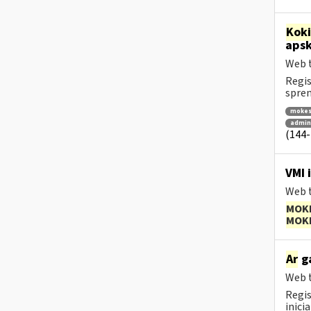
Kok
apsk
Web t
Regis
spren
mokes
admini
(144-
VMI i
Web t
MOK
MOK
Ar
ga
Web t
Regis
inici