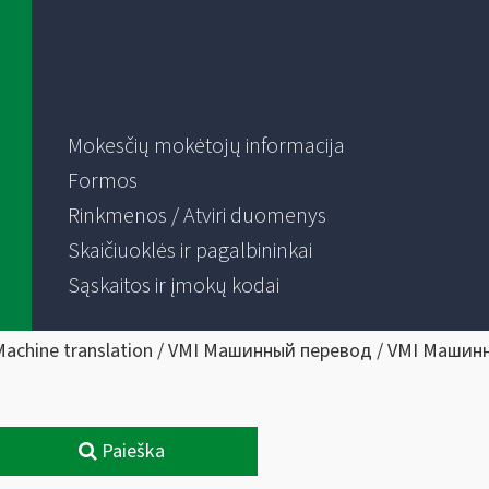
Mokesčių mokėtojų informacija
Formos
Rinkmenos / Atviri duomenys
Skaičiuoklės ir pagalbininkai
Sąskaitos ir įmokų kodai
Machine translation / VMI Машинный перевод / VMI Машин
Paieška