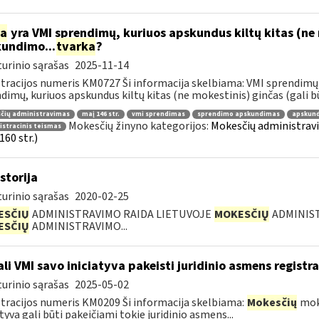
ia
yra VMI sprendimų, kuriuos apskundus kiltų kitas (ne 
undimo...
tvarka
?
urinio sąrašas
2025-11-14
tracijos numeris KM0727 Ši informacija skelbiama: VMI sprendimų 
dimų, kuriuos apskundus kiltų kitas (ne mokestinis) ginčas (gali būti
čių administravimas
maį 146 str.
vmi sprendimas
sprendimo apskundimas
apskund
Mokesčių žinyno kategorijos:
Mokesčių administrav
stracinis teismas
160 str.)
storija
urinio sąrašas
2020-02-25
ESČIŲ
ADMINISTRAVIMO RAIDA LIETUVOJE
MOKESČIŲ
ADMINIST
ESČIŲ
ADMINISTRAVIMO...
li VMI savo iniciatyva pakeisti juridinio asmens regist
urinio sąrašas
2025-05-02
tracijos numeris KM0209 Ši informacija skelbiama:
Mokesčių
mokė
atyva gali būti pakeičiami tokie juridinio asmens...