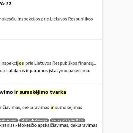
VA-72
mokesčių inspekcijos prie Lietuvos Respublikos
inspekci
jos
prie Lietuvos Respublikos finansų...
i » Labdaros ir paramos įstatymo pakeitimai
ravimo
ir
sumokėjimo
tvarka
aičiavimas, deklaravimas
ir
sumokėjimas
kaičiavimas
akcizų deklaracija
akcizų įstatymo 50 str
 skirsnis) » Mokesčio apskaičiavimas, deklaravimas