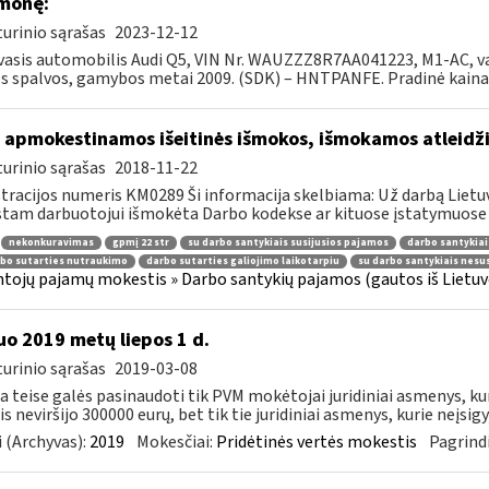
monę:
urinio sąrašas
2023-12-12
asis automobilis Audi Q5, VIN Nr. WAUZZZ8R7AA041223, M1-AC, var. d
s spalvos, gamybos metai 2009. (SDK) – HNTPANFE. Pradinė kaina 7
 apmokestinamos išeitinės išmokos, išmokamos atleid
urinio sąrašas
2018-11-22
tracijos numeris KM0289 Ši informacija skelbiama: Už darbą Lietuv
stam darbuotojui išmokėta Darbo kodekse ar kituose įstatymuose 
nekonkuravimas
gpmį 22 str
su darbo santykiais susijusios pajamos
darbo santykiai
bo sutarties nutraukimo
darbo sutarties galiojimo laikotarpiu
su darbo santykiais nesu
tojų pajamų mokestis » Darbo santykių pajamos (gautos iš Lietuvo
o 2019 metų liepos 1 d.
urinio sąrašas
2019-03-08
ia teise galės pasinaudoti tik PVM mokėtojai juridiniai asmenys, k
s neviršijo 300000 eurų, bet tik tie juridiniai asmenys, kurie neįsigyj
 (Archyvas):
2019
Mokesčiai:
Pridėtinės vertės mokestis
Pagrindi