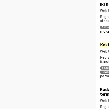
Iki 
Web t
Regis
atask
fr0516
mokes
Kok
Web t
Regis
išmok
a klas
išmoko
pažym
Kada
term
Web t
Regis