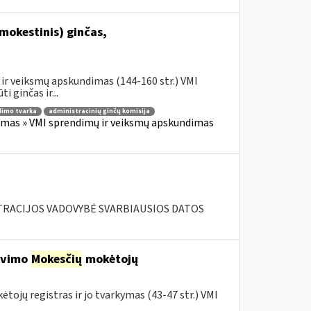
mokestinis) ginčas,
ir veiksmų apskundimas (144-160 str.) VMI
 ginčas ir...
imo tvarka
administracinių ginčų komisija
imas » VMI sprendimų ir veiksmų apskundimas
RACIJOS VADOVYBĖ SVARBIAUSIOS DATOS
ravimo
Mokesčių
mokėtojų
tojų registras ir jo tvarkymas (43-47 str.) VMI