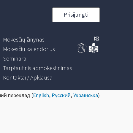
Prisijungti
Mokesčių žinynas
Mokesčių kalendorius
Seminarai
Tarptautinis apmokestinimas
Kontaktai / Apklausa
ний переклад (
English
,
Русский
,
Українська
)