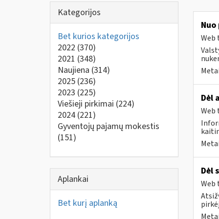
Kategorijos
Nuo 
Bet kurios kategorijos
Web t
2022
(370)
Valst
2021
(348)
nuken
Naujiena
(314)
Metai
2025
(236)
2023
(225)
Dėl 
Viešieji pirkimai
(224)
Web t
2024
(221)
Infor
Gyventojų pajamų mokestis
kaiti
(151)
Metai
Dėl 
Aplankai
Web t
Atsiž
Bet kurį aplanką
pirkė
Metai