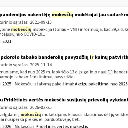
pandemijos nukentėję
mokesčių
mokėtojai jau sudarė m
urinio sąrašas
2021-09-15
ybinė
mokesčių
inspekcija (toliau – VMI) informuoja, kad 39,2 tūk
tėjusių nuo COVID-19...
:
2021
apdoroto tabako banderolių pavyzdžių
ir
kainų patvirt
urinio sąrašas
2025-11-14
muojame, kad nuo 2025 m. lapkričio 13 d. įsigaliojo nauji[1] banderol
namojo tabako ženklinimui, pavyzdžiai...
:
2025
Mokesčių įstatymų pakeitimai:
Akcizų pakeitimai nuo 2025
su Pridėtinės vertės mokesčiu susijusių prievolių vykda
urinio sąrašas
2026-02-25
velgdami į
mokesčių
mokėtojams kilusius klausimus dėl jų veiklo
jai nusiperka prekes el. parduotuvėje, bet...
:
2026
Mokesčiai:
Pridėtinės vertės mokestis