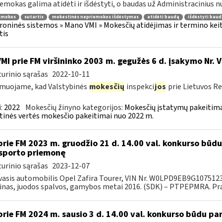
emokas galima atidėti ir išdėstyti, o baudas už Administracinius n
emokos
sutartis
mokestinės nepriemokos išdėstymas
atidėti baudą
išdėstyti baud
roninės sistemos » Mano VMI » Mokesčių atidėjimas ir termino kei
tis
VMI prie FM viršininko 2003 m. gegužės 6 d. įsakymo Nr. 
urinio sąrašas
2022-10-11
muojame, kad Valstybinės
mokesčių
inspekci
jos
prie Lietuvos Re
:
2022
Mokesčių žinyno kategorijos:
Mokesčių įstatymų pakeitima
tinės vertės mokesčio pakeitimai nuo 2022 m.
prie FM 2023 m. gruodžio 21 d. 14.00 val. konkurso būd
sporto priemonę
urinio sąrašas
2023-12-07
asis automobilis Opel Zafira Tourer, VIN Nr. W0LPD9EB9G1075123, M1
inas, juodos spalvos, gamybos metai 2016. (SDK) – PTPEPMRA. Prad
prie FM 2024 m. sausio 3 d. 14.00 val. konkurso būdu p