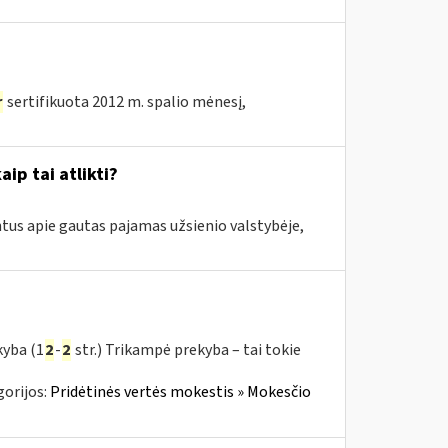
r
sertifikuota 2012 m. spalio mėnesį,
aip tai atlikti?
tus apie gautas pajamas užsienio valstybėje,
kyba (1
2
-
2
str.) Trikampė prekyba – tai tokie
orijos:
Pridėtinės vertės mokestis » Mokesčio