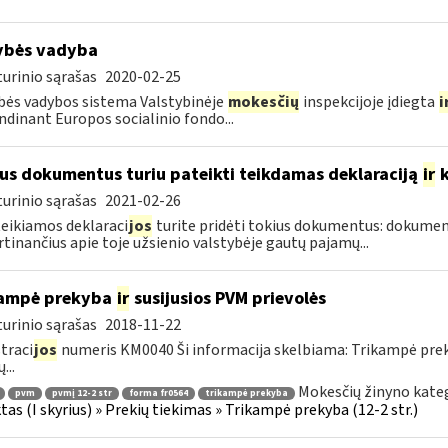
ybės vadyba
urinio sąrašas
2020-02-25
ės vadybos sistema Valstybinėje
mokesčių
inspekcijoje įdiegta
i
ndinant Europos socialinio fondo...
us dokumentus turiu pateikti teikdamas deklaraciją
ir
k
urinio sąrašas
2021-02-26
teikiamos deklaraci
jos
turite pridėti tokius dokumentus: dokumen
rtinančius apie toje užsienio valstybėje gautų pajamų...
kampė prekyba
ir
susijusios PVM prievolės
urinio sąrašas
2018-11-22
traci
jos
numeris KM0040 Ši informacija skelbiama: Trikampė pre
...
Mokesčių žinyno kateg
pvm
pvmį 12-2 str
forma fr0564
trikampė prekyba
tas (I skyrius) » Prekių tiekimas » Trikampė prekyba (12-2 str.)