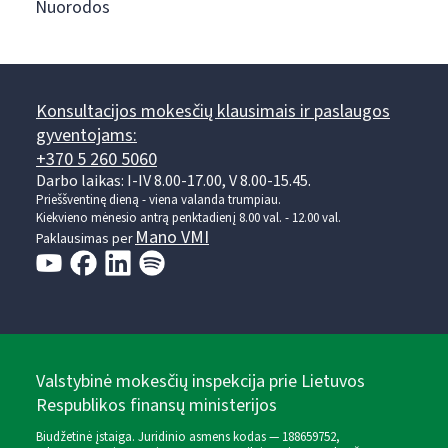
Nuorodos
Konsultacijos mokesčių klausimais ir paslaugos
gyventojams:
+370 5 260 5060
Darbo laikas: I-IV 8.00-17.00, V 8.00-15.45.
Prieššventinę dieną - viena valanda trumpiau.
Kiekvieno mėnesio antrą penktadienį 8.00 val. - 12.00 val.
Mano VMI
Paklausimas per
Valstybinė mokesčių inspekcija prie Lietuvos
Respublikos finansų ministerijos
Biudžetinė įstaiga. Juridinio asmens kodas — 188659752,