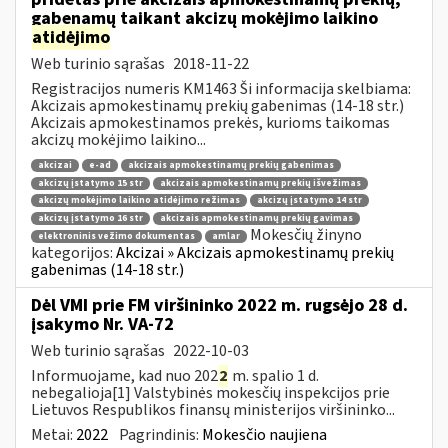
gabenamų taikant akcizų mokėjimo laikino
atidėjimo
Web turinio sąrašas
2018-11-22
Registracijos numeris KM1463 Ši informacija skelbiama:
Akcizais apmokestinamų prekių gabenimas (14-18 str.)
Akcizais apmokestinamos prekės, kurioms taikomas
akcizų mokėjimo laikino...
akcizai
e-ad
akcizais apmokestinamų prekių gabenimas
akcizų įstatymo 15 str
akcizais apmokestinamų prekių išvežimas
akcizų mokėjimo laikino atidėjimo režimas
akcizų įstatymo 14 str
akcizų įstatymo 16 str
akcizais apmokestinamų prekių gavimas
Mokesčių žinyno
elektroninis vežimo dokumentas
amlar
kategorijos:
Akcizai » Akcizais apmokestinamų prekių
gabenimas (14-18 str.)
Dėl VMI prie FM viršininko 2022 m. rugsėjo 28 d.
įsakymo Nr. VA-72
Web turinio sąrašas
2022-10-03
Informuojame, kad nuo 202
2
m. spalio 1 d.
nebegalioja[1] Valstybinės mokesčių inspekcijos prie
Lietuvos Respublikos finansų ministerijos viršininko...
Metai:
2022
Pagrindinis:
Mokesčio naujiena