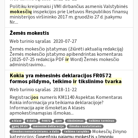
Politikų kreipimaisi į VMI dirbančius asmenis Valstybinės
mokesčių
inspekcijos prie Lietuvos Respublikos finansų
ministerijos viršininko 2017 m. gruodžio 27 d. įsakymu
Nr....
Žemės mokestis
Web turinio sąrašas
2020-07-27
Žemės mokesčio įstatymas (žiūrėti aktualią redakciją)
Žemės mokesčio įstatymo apibendrintas komentaras
(2025-07-25 redakcija PDF
ir
Word) Žemės mokesčio
administravimo...
Kokia
yra mėnesinės deklaracijos FR0572
formos pildymo, teikimo
ir
tikslinimo
tvarka
Web turinio sąrašas
2018-11-22
Registraci
jos
numeris KM1140 Aspektas Komentaras
Kokia informacija yra teikiama deklaracijoje?
Informacija apie išmokėtas A klasės
apmokestinamąsias išmokas...
a klasė
b dalis
fr0572
gpm
tikslinimas
teikimo terminas
gpmį 24 str
mėnesinė deklaracija
išmokos nuolatiniams
Mokesčių žinyno
išmokos nenuolatiniams. a dalis
teikimo taisyklės
kategorijos:
Gyventojų pajamų mokestis » Įmonių