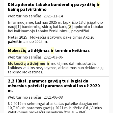
Dėl apdoroto tabako banderolių pavyzdžių
ir
kainų patvirtinimo
Web turinio sąrašas
2025-11-14
Informuojame, kad nuo 2025 m. lapkričio 13 d. įsigaliojo
nauji[1] banderolių, skirtų kai kurių[
2
] apdoroto tabako
bei kaitinamojo tabako ženklinimui, pavyzdžiai...
Metai:
2025
Mokesčių įstatymų pakeitimai:
Akcizų
pakeitimai nuo 2025 m.
Mokesčių
atidėjimas
ir
termino keitimas
Web turinio sąrašas
2025-03-06
Mokesčių
atidėjimo
ir
mokėjimo dalimis sutartis
Laikinas veiklos nevykdymas, atleidimas nuo deklaracijų
teikimo Mokestinės...
2,2 tūkst. paramos gavėjų turi lygiai du
mėnesius pateikti paramos atskaitas už 2020
m.
Web turinio sąrašas
2021-06-08
Už 2019 m. sėkmingai ataskaitas pateikė daugiau nei
10,7 tūkst. paramos gavėjų. 2021 m. birželio 8 d., Vilnius.
Valstybinės mokesčių inspekcija (toliau – VMI)