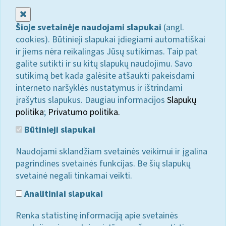
Uždaryti
Šioje svetainėje naudojami slapukai
(angl.
cookies). Būtinieji slapukai įdiegiami automatiškai
ir jiems nėra reikalingas Jūsų sutikimas. Taip pat
galite sutikti ir su kitų slapukų naudojimu. Savo
sutikimą bet kada galėsite atšaukti pakeisdami
interneto naršyklės nustatymus ir ištrindami
įrašytus slapukus. Daugiau informacijos
Slapukų
politika
;
Privatumo politika.
Būtinieji slapukai
Naudojami sklandžiam svetainės veikimui ir įgalina
pagrindines svetainės funkcijas. Be šių slapukų
svetainė negali tinkamai veikti.
Analitiniai slapukai
Renka statistinę informaciją apie svetainės