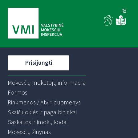
Prisijungti
Mokesčių mokėtojų informacija
Formos
Rinkmenos / Atviri duomenys
Skaičiuoklės ir pagalbininkai
Sąskaitos ir įmokų kodai
Mokesčių žinynas