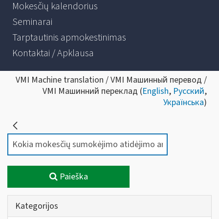
Mokesčių kalendorius
Seminarai
Tarptautinis apmokestinimas
Kontaktai / Apklausa
VMI Machine translation / VMI Машинный перевод /
VMI Машинний переклад (
English
,
Русский
,
Українська
)
Paieška
Kategorijos