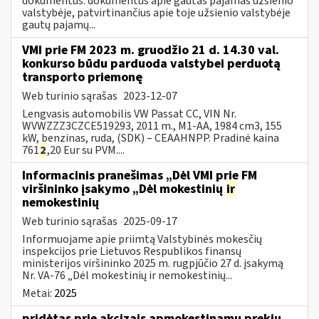
dokumentus: dokumentus apie gautas pajamas užsienio
valstybėje, patvirtinančius apie toje užsienio valstybėje
gautų pajamų...
VMI prie FM 2023 m. gruodžio 21 d. 14.30 val.
konkurso būdu parduoda valstybei perduotą
transporto priemonę
Web turinio sąrašas
2023-12-07
Lengvasis automobilis VW Passat CC, VIN Nr.
WVWZZZ3CZCE519293, 2011 m., M1-AA, 1984 cm3, 155
kW, benzinas, ruda, (SDK) – CEAAHNPP. Pradinė kaina
761
2
,20 Eur su PVM....
Informacinis pranešimas „Dėl VMI prie FM
viršininko įsakymo „Dėl mokestinių
ir
nemokestinių
Web turinio sąrašas
2025-09-17
Informuojame apie priimtą Valstybinės mokesčių
inspekcijos prie Lietuvos Respublikos finansų
ministerijos viršininko 2025 m. rugpjūčio 27 d. įsakymą
Nr. VA-76 „Dėl mokestinių ir nemokestinių...
Metai:
2025
pridėtas prie akcizais apmokestinamų prekių,