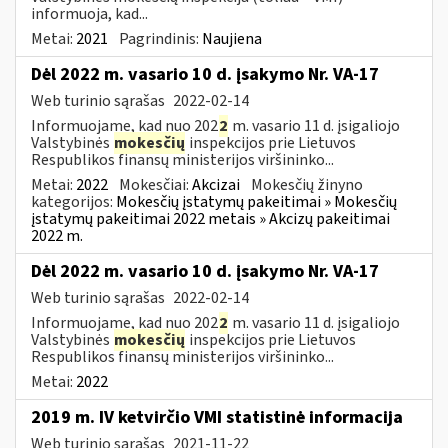
informuoja, kad...
Metai:
2021
Pagrindinis:
Naujiena
Dėl 2022 m. vasario 10 d. įsakymo Nr. VA-17
Web turinio sąrašas
2022-02-14
Informuojame, kad nuo 202
2
m. vasario 11 d. įsigaliojo
Valstybinės
mokesčių
inspekcijos prie Lietuvos
Respublikos finansų ministerijos viršininko...
Metai:
2022
Mokesčiai:
Akcizai
Mokesčių žinyno
kategorijos:
Mokesčių įstatymų pakeitimai » Mokesčių
įstatymų pakeitimai 2022 metais » Akcizų pakeitimai
2022 m.
Dėl 2022 m. vasario 10 d. įsakymo Nr. VA-17
Web turinio sąrašas
2022-02-14
Informuojame, kad nuo 202
2
m. vasario 11 d. įsigaliojo
Valstybinės
mokesčių
inspekcijos prie Lietuvos
Respublikos finansų ministerijos viršininko...
Metai:
2022
2019 m. IV ketvirčio VMI statistinė informacija
Web turinio sąrašas
2021-11-22