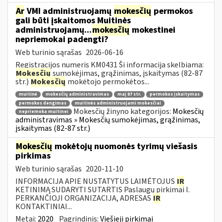
Ar
VMI administruojamų
mokesčių
permokos
gali būti įskaitomos Muitinės
administruojamų...
mokesčių
mokestinei
nepriemokai padengti?
Web turinio sąrašas
2026-06-16
Registracijos numeris KM0431 Ši informacija skelbiama:
Mokesčių
sumokėjimas, grąžinimas, įskaitymas (82-87
str.)
Mokesčių
mokėtojo permokėtos...
muitinė
mokesčių administravimas
maį 87 str.
permokos įskaitymas
permokos dengimas
muitinės administruojami mokesčiai
Mokesčių žinyno kategorijos:
Mokesčių
nepriemoka muitinei
administravimas » Mokesčių sumokėjimas, grąžinimas,
įskaitymas (82-87 str.)
Mokesčių
mokėtojų nuomonės tyrimų viešasis
pirkimas
Web turinio sąrašas
2020-11-10
INFORMACIJA APIE NUSTATYTUS LAIMĖTOJUS
IR
KETINIMĄ SUDARYTI SUTARTIS Paslaugų pirkimai I.
PERKANČIOJI ORGANIZACIJA, ADRESAS
IR
KONTAKTINIAI...
Metai:
2020
Pagrindinis:
Viešieji pirkimai