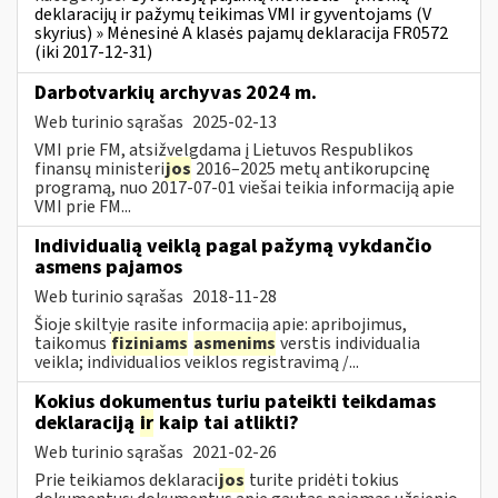
deklaracijų ir pažymų teikimas VMI ir gyventojams (V
skyrius) » Mėnesinė A klasės pajamų deklaracija FR0572
(iki 2017-12-31)
Darbotvarkių archyvas 2024 m.
Web turinio sąrašas
2025-02-13
VMI prie FM, atsižvelgdama į Lietuvos Respublikos
finansų ministeri
jos
2016–2025 metų antikorupcinę
programą, nuo 2017-07-01 viešai teikia informaciją apie
VMI prie FM...
Individualią veiklą pagal pažymą vykdančio
asmens pajamos
Web turinio sąrašas
2018-11-28
Šioje skiltyje rasite informaciją apie: apribojimus,
taikomus
fiziniams
asmenims
verstis individualia
veikla; individualios veiklos registravimą /...
Kokius dokumentus turiu pateikti teikdamas
deklaraciją
ir
kaip tai atlikti?
Web turinio sąrašas
2021-02-26
Prie teikiamos deklaraci
jos
turite pridėti tokius