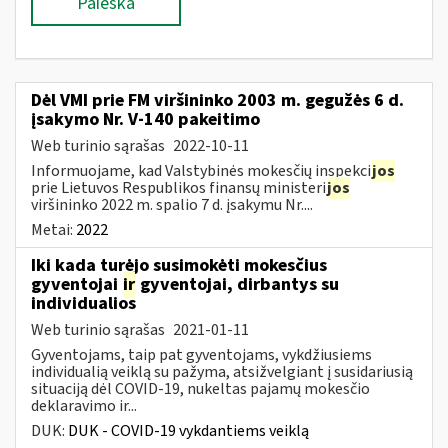
Paieška
Dėl VMI prie FM viršininko 2003 m. gegužės 6 d.
įsakymo Nr. V-140 pakeitimo
Web turinio sąrašas
2022-10-11
Informuojame, kad Valstybinės mokesčių inspekci
jos
prie Lietuvos Respublikos finansų ministeri
jos
viršininko 2022 m. spalio 7 d. įsakymu Nr....
Metai:
2022
Iki kada turėjo susimokėti mokesčius
gyventojai
ir
gyventojai, dirbantys su
individualios
Web turinio sąrašas
2021-01-11
Gyventojams, taip pat gyventojams, vykdžiusiems
individualią veiklą su pažyma, atsižvelgiant į susidariusią
situaciją dėl COVID-19, nukeltas pajamų mokesčio
deklaravimo ir...
DUK:
DUK - COVID-19 vykdantiems veiklą