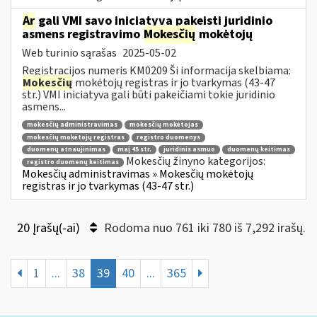
Ar
gali VMI savo iniciatyva pakeisti juridinio
asmens registravimo
Mokesčių
mokėtojų
Web turinio sąrašas
2025-05-02
Registracijos numeris KM0209 Ši informacija skelbiama:
Mokesčių
mokėtojų registras ir jo tvarkymas (43-47
str.) VMI iniciatyva gali būti pakeičiami tokie juridinio
asmens...
mokesčių administravimas
mokesčių mokėtojas
mokesčių mokėtojų registras
registro duomenys
duomenų atnaujinimas
maį 45 str.
juridinis asmuo
duomenų keitimas
Mokesčių žinyno kategorijos:
registro duomenų keitimas
Mokesčių administravimas » Mokesčių mokėtojų
registras ir jo tvarkymas (43-47 str.)
20 Įrašų(-ai)
Rodoma nuo 761 iki 780 iš 7,292 irašų.
1
...
38
39
40
...
365