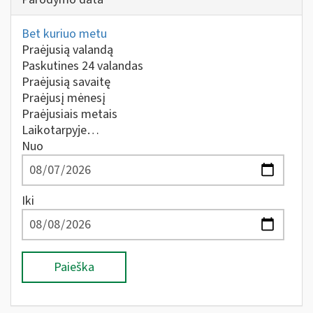
Bet kuriuo metu
Praėjusią valandą
Paskutines 24 valandas
Praėjusią savaitę
Praėjusį mėnesį
Praėjusiais metais
Laikotarpyje…
Nuo
Iki
Paieška