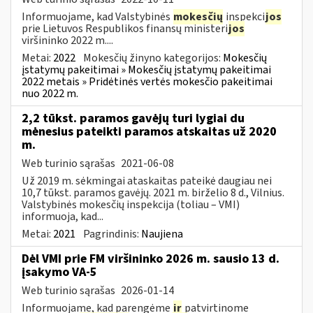
Informuojame, kad Valstybinės
mokesčių
inspekci
jos
prie Lietuvos Respublikos finansų ministeri
jos
viršininko 2022 m....
Metai:
2022
Mokesčių žinyno kategorijos:
Mokesčių
įstatymų pakeitimai » Mokesčių įstatymų pakeitimai
2022 metais » Pridėtinės vertės mokesčio pakeitimai
nuo 2022 m.
2,2 tūkst. paramos gavėjų turi lygiai du
mėnesius pateikti paramos atskaitas už 2020
m.
Web turinio sąrašas
2021-06-08
Už 2019 m. sėkmingai ataskaitas pateikė daugiau nei
10,7 tūkst. paramos gavėjų. 2021 m. birželio 8 d., Vilnius.
Valstybinės mokesčių inspekcija (toliau – VMI)
informuoja, kad...
Metai:
2021
Pagrindinis:
Naujiena
Dėl VMI prie FM viršininko 2026 m. sausio 13 d.
įsakymo VA-5
Web turinio sąrašas
2026-01-14
Informuojame, kad parengėme
ir
patvirtinome