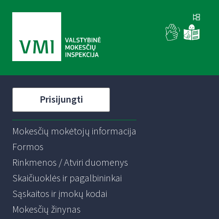
Prisijungti
Mokesčių mokėtojų informacija
Formos
Rinkmenos / Atviri duomenys
Skaičiuoklės ir pagalbininkai
Sąskaitos ir įmokų kodai
Mokesčių žinynas