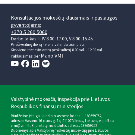
Konsultacijos mokesčių klausimais ir paslaugos
gyventojams:
+370 5 260 5060
Darbo laikas: I-IV 8.00-17.00, V 8.00-15.45.
Prieššventinę dieną - viena valanda trumpiau.
Kiekvieno mėnesio antrą penktadienį 8.00 val. - 12.00 val.
Mano VMI
Paklausimas per
Valstybinė mokesčių inspekcija prie Lietuvos
Respublikos finansų ministerijos
Biudžetinė įstaiga. Juridinio asmens kodas — 188659752,
adresas: Vasario 16-osios g. 14, 01107 Vilnius, Lietuva, el.paštas:
vmi@vmi.lt
, E. pristatymo dėžutės adresas 188659752
Duomenys apie Valstybinę mokesčių inspekciją prie Lietuvos