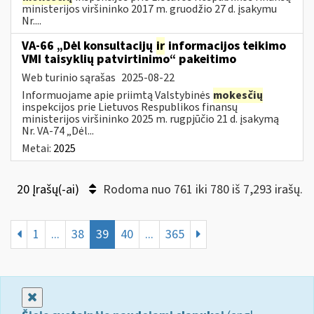
ministerijos viršininko 2017 m. gruodžio 27 d. įsakymu
Nr....
VA-66 „Dėl konsultacijų
ir
informacijos teikimo
VMI taisyklių patvirtinimo“ pakeitimo
Web turinio sąrašas
2025-08-22
Informuojame apie priimtą Valstybinės
mokesčių
inspekcijos prie Lietuvos Respublikos finansų
ministerijos viršininko 2025 m. rugpjūčio 21 d. įsakymą
Nr. VA-74 „Dėl...
Metai:
2025
20 Įrašų(-ai)
Rodoma nuo 761 iki 780 iš 7,293 irašų.
1
...
38
39
40
...
365
Uždaryti