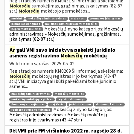
Registracijos numeris KM0431 Ši informacija skelbiama:
Mokesčių
sumokėjimas, grąžinimas, įskaitymas (82-87
str.)
Mokesčių
mokėtojo permokėtos...
muitinė
mokesčių administravimas
maį 87 str.
permokos įskaitymas
permokos dengimas
muitinės administruojami mokesčiai
Mokesčių žinyno kategorijos:
Mokesčių
nepriemoka muitinei
administravimas » Mokesčių sumokėjimas, grąžinimas,
įskaitymas (82-87 str.)
Ar
gali VMI savo iniciatyva pakeisti juridinio
asmens registravimo
Mokesčių
mokėtojų
Web turinio sąrašas
2025-05-02
Registracijos numeris KM0209 Ši informacija skelbiama:
Mokesčių
mokėtojų registras ir jo tvarkymas (43-47
str.) VMI iniciatyva gali būti pakeičiami tokie juridinio
asmens...
mokesčių administravimas
mokesčių mokėtojas
mokesčių mokėtojų registras
registro duomenys
duomenų atnaujinimas
maį 45 str.
juridinis asmuo
duomenų keitimas
Mokesčių žinyno kategorijos:
registro duomenų keitimas
Mokesčių administravimas » Mokesčių mokėtojų
registras ir jo tvarkymas (43-47 str.)
Dėl VMI prie FM viršininko 2022 m. rugsėjo 28 d.