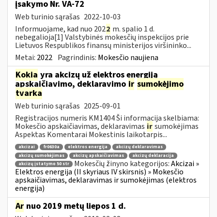
įsakymo Nr. VA-72
Web turinio sąrašas
2022-10-03
Informuojame, kad nuo 202
2
m. spalio 1 d.
nebegalioja[1] Valstybinės mokesčių inspekcijos prie
Lietuvos Respublikos finansų ministerijos viršininko...
Metai:
2022
Pagrindinis:
Mokesčio naujiena
Kokia
yra akcizų už elektros energiją
apskaičiavimo, deklaravimo
ir
sumokėjimo
tvarka
Web turinio sąrašas
2025-09-01
Registracijos numeris KM1404 Ši informacija skelbiama:
Mokesčio apskaičiavimas, deklaravimas
ir
sumokėjimas
Aspektas Komentarai Mokestinis laikotarpis...
akcizai
fr0630a
elektros energija
akcizų deklaravimas
akcizų sumokėjimas
akcizų apskaičiavimas
akcizų deklaracija
Mokesčių žinyno kategorijos:
Akcizai »
akcizų įstatymo 50 str
Elektros energija (II skyriaus IV skirsnis) » Mokesčio
apskaičiavimas, deklaravimas ir sumokėjimas (elektros
energija)
Ar
nuo 2019 metų liepos 1 d.