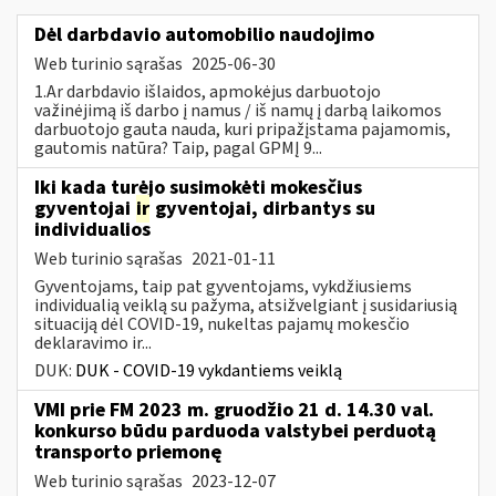
Dėl darbdavio automobilio naudojimo
Web turinio sąrašas
2025-06-30
1.Ar darbdavio išlaidos, apmokėjus darbuotojo
važinėjimą iš darbo į namus / iš namų į darbą laikomos
darbuotojo gauta nauda, kuri pripažįstama pajamomis,
gautomis natūra? Taip, pagal GPMĮ 9...
Iki kada turėjo susimokėti mokesčius
gyventojai
ir
gyventojai, dirbantys su
individualios
Web turinio sąrašas
2021-01-11
Gyventojams, taip pat gyventojams, vykdžiusiems
individualią veiklą su pažyma, atsižvelgiant į susidariusią
situaciją dėl COVID-19, nukeltas pajamų mokesčio
deklaravimo ir...
DUK:
DUK - COVID-19 vykdantiems veiklą
VMI prie FM 2023 m. gruodžio 21 d. 14.30 val.
konkurso būdu parduoda valstybei perduotą
transporto priemonę
Web turinio sąrašas
2023-12-07