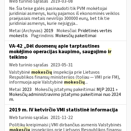
Web turinio sąrašas
2019-03-08
Ne. Šia teise galės pasinaudoti tik PVM mokėtojai
juridiniai asmenys, kurių pajamos iš ekonominės veiklos
praėjusiais metais neviršijo 300000 eurų, bet tik tie
juridiniai asmenys, kurie neįsigyja...
Metai (Archyvas):
2019
Mokesčiai:
Pridėtinės vertės
mokestis
Pagrindinis:
Mokesčių pakeitimai
VA-42 „Dėl duomenų apie tarptautines
mokėjimo operacijas kaupimo, saugojimo
ir
teikimo
Web turinio sąrašas
2023-05-31
Valstybinė
mokesčių
inspekcija prie Lietuvos
Respublikos finansų ministerijos (toliau ― VMI prie FM),
informuoja apie Valstybinė
mokesčių
...
Metai:
2023
Mokesčių įstatymų pakeitimai:
MĮP 2021 »
Mokesčių administravimo įstatymo pakeitimai nuo 2024
m.
2019 m. IV ketvirčio VMI statistinė informacija
Web turinio sąrašas
2021-11-22
Politikų kreipimaisi į VMI dirbančius asmenis Valstybinės
mokesčių
inspekcijos prie Lietuvos Respublikos finansų