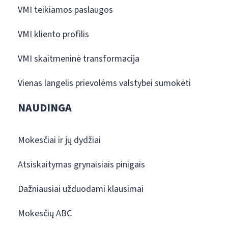
VMI teikiamos paslaugos
VMI kliento profilis
VMI skaitmeninė transformacija
Vienas langelis prievolėms valstybei sumokėti
NAUDINGA
Mokesčiai ir jų dydžiai
Atsiskaitymas grynaisiais pinigais
Dažniausiai užduodami klausimai
Mokesčių ABC