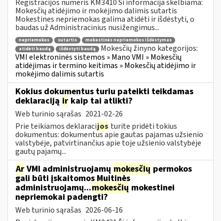
Registracijos numeris KM3410 Ši informacija skelbiama:
Mokesčių atidėjimo ir mokėjimo dalimis sutartis
Mokestines nepriemokas galima atidėti ir išdėstyti, o
baudas už Administracinius nusižengimus...
nepriemokos
sutartis
mokestinės nepriemokos išdėstymas
Mokesčių žinyno kategorijos:
atidėti baudą
išdėstyti baudą
VMI elektroninės sistemos » Mano VMI » Mokesčių
atidėjimas ir termino keitimas » Mokesčių atidėjimo ir
mokėjimo dalimis sutartis
Kokius dokumentus turiu pateikti teikdamas
deklaraciją
ir
kaip tai atlikti?
Web turinio sąrašas
2021-02-26
Prie teikiamos deklaraci
jos
turite pridėti tokius
dokumentus: dokumentus apie gautas pajamas užsienio
valstybėje, patvirtinančius apie toje užsienio valstybėje
gautų pajamų...
Ar
VMI administruojamų
mokesčių
permokos
gali būti įskaitomos Muitinės
administruojamų...
mokesčių
mokestinei
nepriemokai padengti?
Web turinio sąrašas
2026-06-16