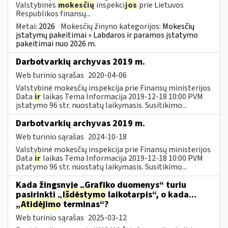
Valstybinės
mokesčių
inspekci
jos
prie Lietuvos
Respublikos finansų...
Metai:
2026
Mokesčių žinyno kategorijos:
Mokesčių
įstatymų pakeitimai » Labdaros ir paramos įstatymo
pakeitimai nuo 2026 m.
Darbotvarkių archyvas 2019 m.
Web turinio sąrašas
2020-04-06
Valstybinė mokesčių inspekcija prie Finansų ministerijos
Data
ir
laikas Tema Informacija 2019-12-18 10:00 PVM
įstatymo 96 str. nuostatų laikymasis. Susitikimo...
Darbotvarkių archyvas 2019 m.
Web turinio sąrašas
2024-10-18
Valstybinė mokesčių inspekcija prie Finansų ministerijos
Data
ir
laikas Tema Informacija 2019-12-18 10:00 PVM
įstatymo 96 str. nuostatų laikymasis. Susitikimo...
Kada žingsnyje „Grafiko duomenys“ turiu
pasirinkti „
Išdėstymo
laikotarpis“, o kada...
„
Atidėjimo
terminas“?
Web turinio sąrašas
2025-03-12