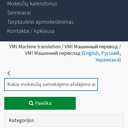
Mokesčių kalendorius
Seminarai
Tarptautinis apmokestinimas
Kontaktai / Apklausa
VMI Machine translation / VMI Машинный перевод /
VMI Машинний переклад (
English
,
Русский
,
Українська
)
Paieška
Kategorijos