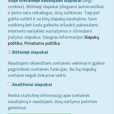
Šioje svetainėje naudojami slapukai
(angl.
cookies). Būtinieji slapukai įdiegiami automatiškai
ir jiems nėra reikalingas Jūsų sutikimas. Taip pat
galite sutikti ir su kitų slapukų naudojimu. Savo
sutikimą bet kada galėsite atšaukti pakeisdami
interneto naršyklės nustatymus ir ištrindami
įrašytus slapukus. Daugiau informacijos
Slapukų
politika
;
Privatumo politika.
Būtinieji slapukai
Naudojami sklandžiam svetainės veikimui ir įgalina
pagrindines svetainės funkcijas. Be šių slapukų
svetainė negali tinkamai veikti.
Analitiniai slapukai
Renka statistinę informaciją apie svetainės
naudojimą ir naudojami Jūsų naršymo patirties
gerinimui.