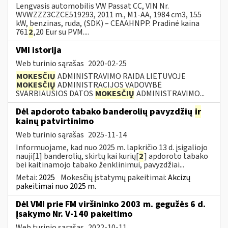
Lengvasis automobilis VW Passat CC, VIN Nr.
WVWZZZ3CZCE519293, 2011 m., M1-AA, 1984 cm3, 155
kW, benzinas, ruda, (SDK) – CEAAHNPP. Pradinė kaina
761
2
,20 Eur su PVM....
VMI istorija
Web turinio sąrašas
2020-02-25
MOKESČIŲ
ADMINISTRAVIMO RAIDA LIETUVOJE
MOKESČIŲ
ADMINISTRACIJOS VADOVYBĖ
SVARBIAUSIOS DATOS
MOKESČIŲ
ADMINISTRAVIMO...
Dėl apdoroto tabako banderolių pavyzdžių
ir
kainų patvirtinimo
Web turinio sąrašas
2025-11-14
Informuojame, kad nuo 2025 m. lapkričio 13 d. įsigaliojo
nauji[1] banderolių, skirtų kai kurių[
2
] apdoroto tabako
bei kaitinamojo tabako ženklinimui, pavyzdžiai...
Metai:
2025
Mokesčių įstatymų pakeitimai:
Akcizų
pakeitimai nuo 2025 m.
Dėl VMI prie FM viršininko 2003 m. gegužės 6 d.
įsakymo Nr. V-140 pakeitimo
Web turinio sąrašas
2022-10-11