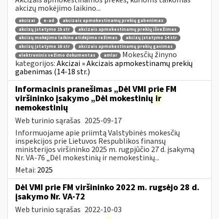
akcizų mokėjimo laikino...
akcizai
e-ad
akcizais apmokestinamų prekių gabenimas
akcizų įstatymo 15 str
akcizais apmokestinamų prekių išvežimas
akcizų mokėjimo laikino atidėjimo režimas
akcizų įstatymo 14 str
akcizų įstatymo 16 str
akcizais apmokestinamų prekių gavimas
Mokesčių žinyno
elektroninis vežimo dokumentas
amlar
kategorijos:
Akcizai » Akcizais apmokestinamų prekių
gabenimas (14-18 str.)
Informacinis pranešimas „Dėl VMI prie FM
viršininko įsakymo „Dėl mokestinių
ir
nemokestinių
Web turinio sąrašas
2025-09-17
Informuojame apie priimtą Valstybinės mokesčių
inspekcijos prie Lietuvos Respublikos finansų
ministerijos viršininko 2025 m. rugpjūčio 27 d. įsakymą
Nr. VA-76 „Dėl mokestinių ir nemokestinių...
Metai:
2025
Dėl VMI prie FM viršininko 2022 m. rugsėjo 28 d.
įsakymo Nr. VA-72
Web turinio sąrašas
2022-10-03