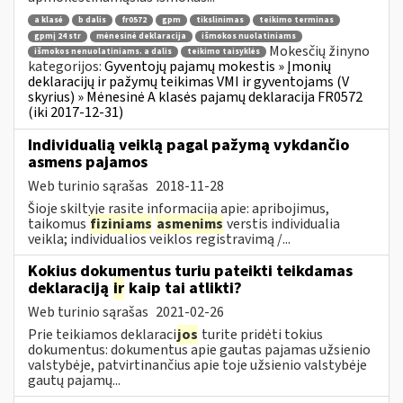
a klasė
b dalis
fr0572
gpm
tikslinimas
teikimo terminas
gpmį 24 str
mėnesinė deklaracija
išmokos nuolatiniams
Mokesčių žinyno
išmokos nenuolatiniams. a dalis
teikimo taisyklės
kategorijos:
Gyventojų pajamų mokestis » Įmonių
deklaracijų ir pažymų teikimas VMI ir gyventojams (V
skyrius) » Mėnesinė A klasės pajamų deklaracija FR0572
(iki 2017-12-31)
Individualią veiklą pagal pažymą vykdančio
asmens pajamos
Web turinio sąrašas
2018-11-28
Šioje skiltyje rasite informaciją apie: apribojimus,
taikomus
fiziniams
asmenims
verstis individualia
veikla; individualios veiklos registravimą /...
Kokius dokumentus turiu pateikti teikdamas
deklaraciją
ir
kaip tai atlikti?
Web turinio sąrašas
2021-02-26
Prie teikiamos deklaraci
jos
turite pridėti tokius
dokumentus: dokumentus apie gautas pajamas užsienio
valstybėje, patvirtinančius apie toje užsienio valstybėje
gautų pajamų...