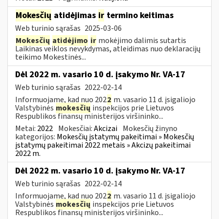
Mokesčių
atidėjimas
ir
termino keitimas
Web turinio sąrašas
2025-03-06
Mokesčių
atidėjimo
ir
mokėjimo dalimis sutartis
Laikinas veiklos nevykdymas, atleidimas nuo deklaracijų
teikimo Mokestinės...
Dėl 2022 m. vasario 10 d. įsakymo Nr. VA-17
Web turinio sąrašas
2022-02-14
Informuojame, kad nuo 202
2
m. vasario 11 d. įsigaliojo
Valstybinės
mokesčių
inspekcijos prie Lietuvos
Respublikos finansų ministerijos viršininko...
Metai:
2022
Mokesčiai:
Akcizai
Mokesčių žinyno
kategorijos:
Mokesčių įstatymų pakeitimai » Mokesčių
įstatymų pakeitimai 2022 metais » Akcizų pakeitimai
2022 m.
Dėl 2022 m. vasario 10 d. įsakymo Nr. VA-17
Web turinio sąrašas
2022-02-14
Informuojame, kad nuo 202
2
m. vasario 11 d. įsigaliojo
Valstybinės
mokesčių
inspekcijos prie Lietuvos
Respublikos finansų ministerijos viršininko...