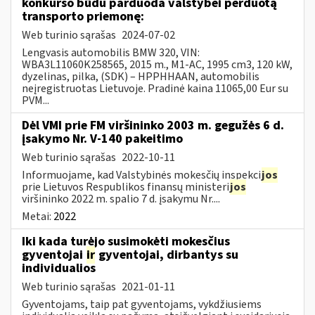
konkurso būdu parduoda valstybei perduotą
transporto priemonę:
Web turinio sąrašas
2024-07-02
Lengvasis automobilis BMW 320, VIN:
WBA3L11060K258565, 2015 m., M1-AC, 1995 cm3, 120 kW,
dyzelinas, pilka, (SDK) – HPPHHAAN, automobilis
neįregistruotas Lietuvoje. Pradinė kaina 11065,00 Eur su
PVM...
Dėl VMI prie FM viršininko 2003 m. gegužės 6 d.
įsakymo Nr. V-140 pakeitimo
Web turinio sąrašas
2022-10-11
Informuojame, kad Valstybinės mokesčių inspekci
jos
prie Lietuvos Respublikos finansų ministeri
jos
viršininko 2022 m. spalio 7 d. įsakymu Nr....
Metai:
2022
Iki kada turėjo susimokėti mokesčius
gyventojai
ir
gyventojai, dirbantys su
individualios
Web turinio sąrašas
2021-01-11
Gyventojams, taip pat gyventojams, vykdžiusiems