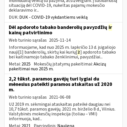
individualią veiklą su pažyma, atsižvelgiant į susidariusią
situaciją dėl COVID-19, nukeltas pajamų mokesčio
deklaravimo ir...
DUK:
DUK - COVID-19 vykdantiems veiklą
Dėl apdoroto tabako banderolių pavyzdžių
ir
kainų patvirtinimo
Web turinio sąrašas
2025-11-14
Informuojame, kad nuo 2025 m. lapkričio 13 d. įsigaliojo
nauji[1] banderolių, skirtų kai kurių[
2
] apdoroto tabako
bei kaitinamojo tabako ženklinimui, pavyzdžiai...
Metai:
2025
Mokesčių įstatymų pakeitimai:
Akcizų
pakeitimai nuo 2025 m.
2,2 tūkst. paramos gavėjų turi lygiai du
mėnesius pateikti paramos atskaitas už 2020
m.
Web turinio sąrašas
2021-06-08
Už 2019 m. sėkmingai ataskaitas pateikė daugiau nei
10,7 tūkst. paramos gavėjų. 2021 m. birželio 8 d., Vilnius.
Valstybinės mokesčių inspekcija (toliau – VMI)
informuoja, kad...
Metai:
2021
Pagrindinis:
Naujiena