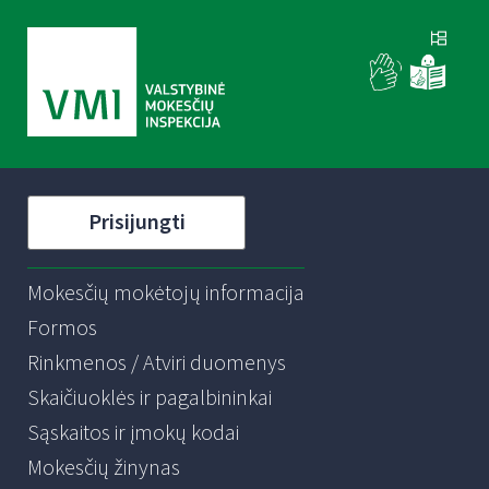
Prisijungti
Mokesčių mokėtojų informacija
Formos
Rinkmenos / Atviri duomenys
Skaičiuoklės ir pagalbininkai
Sąskaitos ir įmokų kodai
Mokesčių žinynas