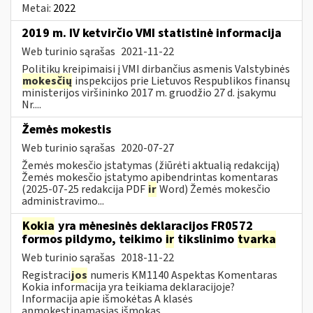
Metai:
2022
2019 m. IV ketvirčio VMI statistinė informacija
Web turinio sąrašas
2021-11-22
Politikų kreipimaisi į VMI dirbančius asmenis Valstybinės
mokesčių
inspekcijos prie Lietuvos Respublikos finansų
ministerijos viršininko 2017 m. gruodžio 27 d. įsakymu
Nr....
Žemės mokestis
Web turinio sąrašas
2020-07-27
Žemės mokesčio įstatymas (žiūrėti aktualią redakciją)
Žemės mokesčio įstatymo apibendrintas komentaras
(2025-07-25 redakcija PDF
ir
Word) Žemės mokesčio
administravimo...
Kokia
yra mėnesinės deklaracijos FR0572
formos pildymo, teikimo
ir
tikslinimo
tvarka
Web turinio sąrašas
2018-11-22
Registraci
jos
numeris KM1140 Aspektas Komentaras
Kokia informacija yra teikiama deklaracijoje?
Informacija apie išmokėtas A klasės
apmokestinamąsias išmokas...