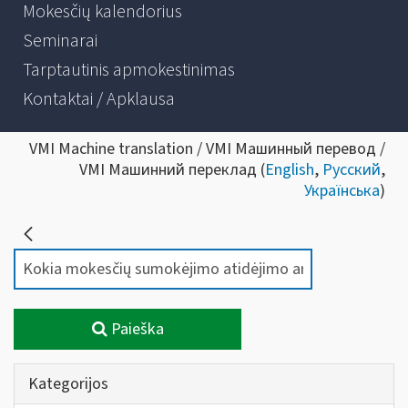
Mokesčių kalendorius
Seminarai
Tarptautinis apmokestinimas
Kontaktai / Apklausa
VMI Machine translation / VMI Машинный перевод /
VMI Машинний переклад (
English
,
Русский
,
Українська
)
Paieška
Kategorijos