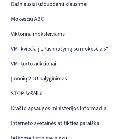
Dažniausiai užduodami klausimai
Mokesčių ABC
Viktorina moksleiviams
VMI kviečia į „Pasimatymą su mokesčiais“
VMI turto aukcionai
Įmonių VDU palyginimas
STOP šešėliui
Krašto apsaugos ministerijos informacija
Interneto svetainės atitikties paraiška
Ieškome turto savininkų