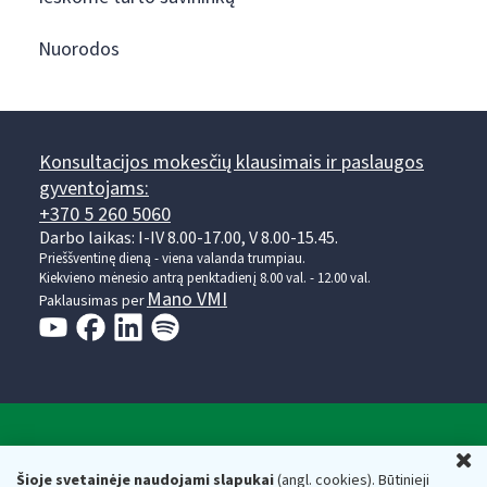
Nuorodos
Konsultacijos mokesčių klausimais ir paslaugos
gyventojams:
+370 5 260 5060
Darbo laikas: I-IV 8.00-17.00, V 8.00-15.45.
Prieššventinę dieną - viena valanda trumpiau.
Kiekvieno mėnesio antrą penktadienį 8.00 val. - 12.00 val.
Mano VMI
Paklausimas per
Valstybinė mokesčių inspekcija prie Lietuvos
U
Respublikos finansų ministerijos
Šioje svetainėje naudojami slapukai
(angl. cookies). Būtinieji