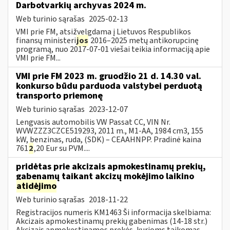
Darbotvarkių archyvas 2024 m.
Web turinio sąrašas
2025-02-13
VMI prie FM, atsižvelgdama į Lietuvos Respublikos
finansų ministeri
jos
2016–2025 metų antikorupcinę
programą, nuo 2017-07-01 viešai teikia informaciją apie
VMI prie FM...
VMI prie FM 2023 m. gruodžio 21 d. 14.30 val.
konkurso būdu parduoda valstybei perduotą
transporto priemonę
Web turinio sąrašas
2023-12-07
Lengvasis automobilis VW Passat CC, VIN Nr.
WVWZZZ3CZCE519293, 2011 m., M1-AA, 1984 cm3, 155
kW, benzinas, ruda, (SDK) – CEAAHNPP. Pradinė kaina
761
2
,20 Eur su PVM....
pridėtas prie akcizais apmokestinamų prekių,
gabenamų taikant akcizų mokėjimo laikino
atidėjimo
Web turinio sąrašas
2018-11-22
Registracijos numeris KM1463 Ši informacija skelbiama:
Akcizais apmokestinamų prekių gabenimas (14-18 str.)
Akcizais apmokestinamos prekės, kurioms taikomas