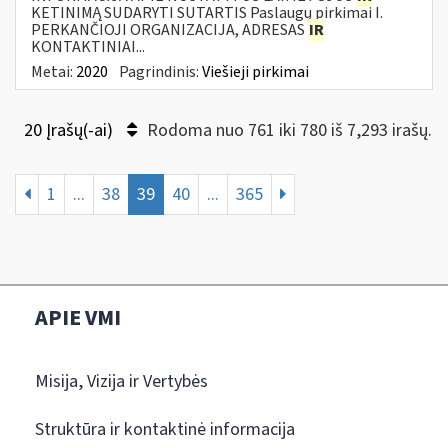
KETINIMĄ SUDARYTI SUTARTIS Paslaugų pirkimai I.
PERKANČIOJI ORGANIZACIJA, ADRESAS
IR
KONTAKTINIAI...
Metai:
2020
Pagrindinis:
Viešieji pirkimai
20 Įrašų(-ai)
Rodoma nuo 761 iki 780 iš 7,293 irašų.
1
...
38
39
40
...
365
APIE VMI
Misija, Vizija ir Vertybės
Struktūra ir kontaktinė informacija