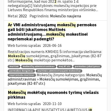
Informuojame, kad nuo 202
2
m. spalio 1 d.
nebegalioja[1] Valstybinės mokesčių inspekcijos prie
Lietuvos Respublikos finansų ministerijos viršininko...
Metai:
2022
Pagrindinis:
Mokesčio naujiena
Ar
VMI administruojamų
mokesčių
permokos
gali būti įskaitomos Muitinės
administruojamų...
mokesčių
mokestinei
nepriemokai padengti?
Web turinio sąrašas
2026-06-16
Registracijos numeris KM0431 Ši informacija skelbiama:
Mokesčių
sumokėjimas, grąžinimas, įskaitymas (82-87
str.)
Mokesčių
mokėtojo permokėtos...
muitinė
mokesčių administravimas
maį 87 str.
permokos įskaitymas
permokos dengimas
muitinės administruojami mokesčiai
Mokesčių žinyno kategorijos:
Mokesčių
nepriemoka muitinei
administravimas » Mokesčių sumokėjimas, grąžinimas,
įskaitymas (82-87 str.)
Mokesčių
mokėtojų nuomonės tyrimų viešasis
pirkimas
Web turinio sąrašas
2020-11-10
INFORMACIJA APIE NUSTATYTUS LAIMĖTOJUS
IR