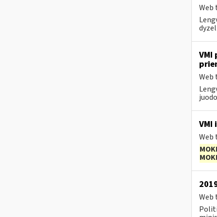
Web t
Lengv
dyzel
VMI 
prie
Web t
Lengv
juodo
VMI i
Web t
MOK
MOK
2019
Web t
Polit