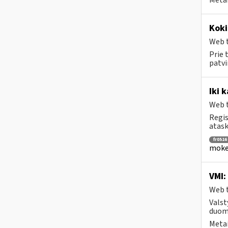
Metai
Koki
Web t
Prie 
patvi
Iki 
Web t
Regis
atask
fr0516
mokes
VMI:
Web t
Valst
duome
Metai