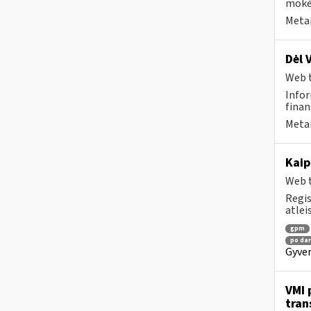
mokėt
Metai
Dėl 
Web t
Infor
finan
Metai
Kaip
Web t
Regis
atlei
gpm
po dar
Gyven
VMI 
tran