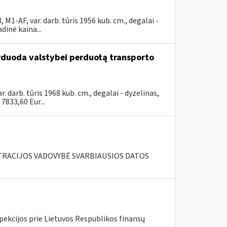
-AF, var. darb. tūris 1956 kub. cm., degalai -
inė kaina...
arduoda valstybei perduotą transporto
arb. tūris 1968 kub. cm., degalai - dyzelinas,
833,60 Eur...
RACIJOS VADOVYBĖ SVARBIAUSIOS DATOS
pekcijos prie Lietuvos Respublikos finansų