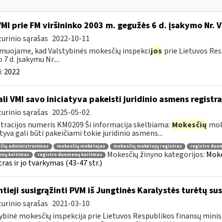
VMI prie FM viršininko 2003 m. gegužės 6 d. įsakymo Nr. 
urinio sąrašas
2022-10-11
muojame, kad Valstybinės mokesčių inspekci
jos
prie Lietuvos Res
 7 d. įsakymu Nr....
:
2022
li VMI savo iniciatyva pakeisti juridinio asmens regist
urinio sąrašas
2025-05-02
tracijos numeris KM0209 Ši informacija skelbiama:
Mokesčių
mokė
atyva gali būti pakeičiami tokie juridinio asmens...
čių administravimas
mokesčių mokėtojas
mokesčių mokėtojų registras
registro duo
Mokesčių žinyno kategorijos:
Moke
nų keitimas
registro duomenų keitimas
tras ir jo tvarkymas (43-47 str.)
ntieji susigrąžinti PVM iš Jungtinės Karalystės turėtų sus
urinio sąrašas
2021-03-10
ybinė mokesčių inspekcija prie Lietuvos Respublikos finansų minis