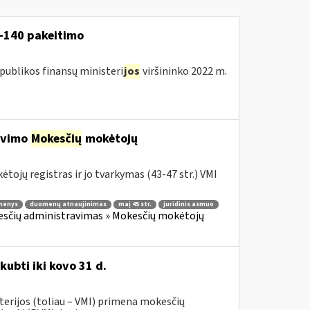
V-140 pakeitimo
publikos finansų ministeri
jos
viršininko 2022 m.
ravimo
Mokesčių
mokėtojų
tojų registras ir jo tvarkymas (43-47 str.) VMI
menys
duomenų atnaujinimas
maį 45 str.
juridinis asmuo
sčių administravimas » Mokesčių mokėtojų
kubti iki kovo 31 d.
terijos (toliau – VMI) primena mokesčių