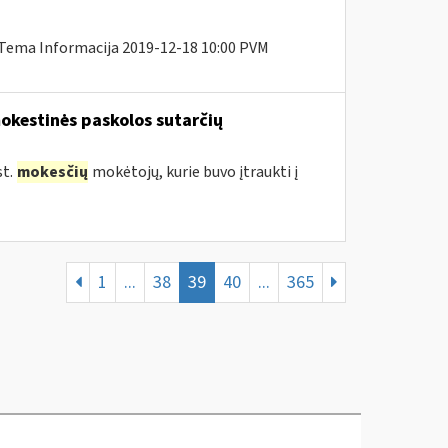
 Tema Informacija 2019-12-18 10:00 PVM
okestinės paskolos sutarčių
st.
mokesčių
mokėtojų, kurie buvo įtraukti į
1
...
38
39
40
...
365