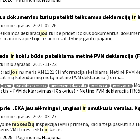
:
2020
Pagrindinis:
Naujiena
us dokumentus turiu pateikti teikdamas deklaraciją
ir
k
urinio sąrašas
2021-02-26
teikiamos deklaraci
jos
turite pridėti tokius dokumentus: dokumen
rtinančius apie toje užsienio valstybėje gautų pajamų...
kada
ir
kokiu būdu pateikiama metinė PVM deklaracija 
urinio sąrašas
2018-11-22
traci
jos
numeris KM1121 Ši informacija skelbiama: Metinė PVM dek
aitinių kalendorinių metų metinė PVM deklaracija (forma...
Mo
pvm
pateikimo terminas
metinė pvm deklaracija
pvmį 87 str.
pvmį 128 str
tis » PVM deklaravimas (IX skyrius) » Metinė PVM deklaracija FR051
 prie i.EKA jau sėkmingai jungiasi
ir
smulkusis verslas. Ką
urinio sąrašas
2025-03-27
ybinė
mokesčių
inspekcija (VMI) primena, kad artėja paskutinis 
nis VMI turės teikti
ir
kasos...
:
2025
Pagrindinis:
Naujiena