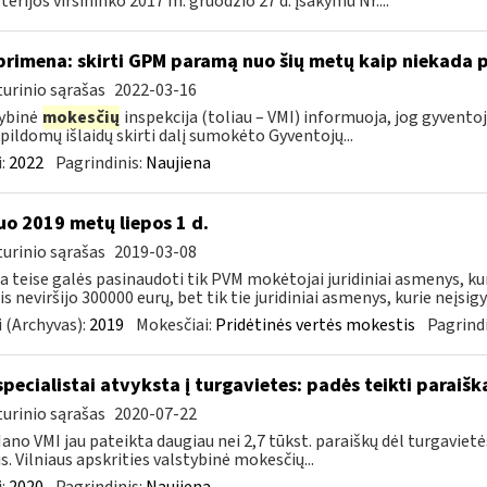
terijos viršininko 2017 m. gruodžio 27 d. įsakymu Nr....
primena: skirti GPM paramą nuo šių metų kaip niekada 
urinio sąrašas
2022-03-16
ybinė
mokesčių
inspekcija (toliau – VMI) informuoja, jog gyvent
pildomų išlaidų skirti dalį sumokėto Gyventojų...
:
2022
Pagrindinis:
Naujiena
o 2019 metų liepos 1 d.
urinio sąrašas
2019-03-08
ia teise galės pasinaudoti tik PVM mokėtojai juridiniai asmenys, k
s neviršijo 300000 eurų, bet tik tie juridiniai asmenys, kurie neįsigyj
 (Archyvas):
2019
Mokesčiai:
Pridėtinės vertės mokestis
Pagrindi
specialistai atvyksta į turgavietes: padės teikti parai
urinio sąrašas
2020-07-22
ano VMI jau pateikta daugiau nei 2,7 tūkst. paraiškų dėl turgavi
us. Vilniaus apskrities valstybinė mokesčių...