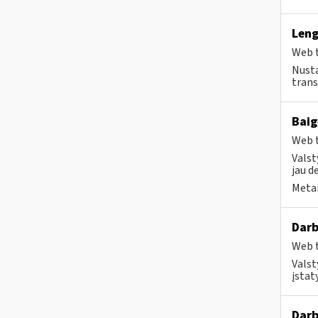
Leng
Web t
Nusta
trans
Baig
Web t
Valst
jau d
Metai
Darb
Web t
Valst
įstat
Darb