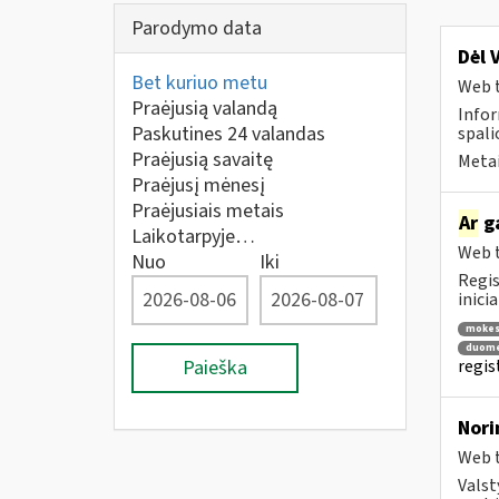
Parodymo data
Dėl 
Bet kuriuo metu
Web t
Praėjusią valandą
Infor
Paskutines 24 valandas
spalio
Praėjusią savaitę
Metai
Praėjusį mėnesį
Praėjusiais metais
Ar
ga
Laikotarpyje…
Web t
Nuo
Iki
Regis
inici
mokes
duome
Paieška
regis
Nori
Web t
Valst