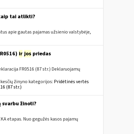
aip tai atlikti?
tus apie gautas pajamas užsienio valstybėje,
(FR0516)
ir
jos
priedas
laracija FR0516 (87 str.) Deklaruojamų
kesčių žinyno kategorijos:
Pridėtinės vertės
6 (87 str.)
 svarbu žinoti?
i.EKA etapas. Nuo gegužės kasos pajamų