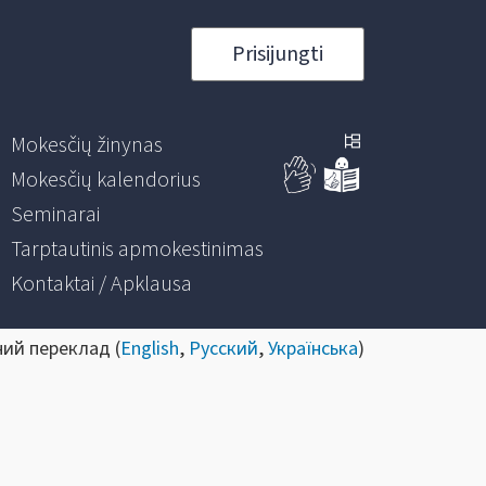
Prisijungti
Mokesčių žinynas
Mokesčių kalendorius
Seminarai
Tarptautinis apmokestinimas
Kontaktai / Apklausa
ний переклад (
English
,
Русский
,
Українська
)