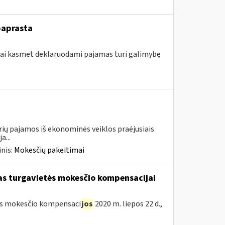
paprasta
ojai kasmet deklaruodami pajamas turi galimybę
urių pajamos iš ekonominės veiklos praėjusiais
a...
nis:
Mokesčių pakeitimai
škas turgavietės mokesčio kompensacijai
etės mokesčio kompensaci
jos
2020 m. liepos 22 d.,