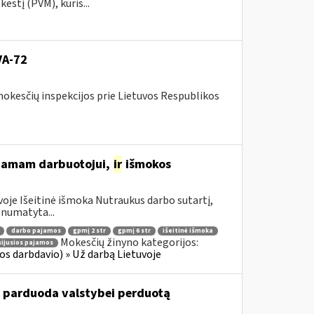
stį (PVM), kuris...
VA-72
mokesčių inspekcijos prie Lietuvos Respublikos
žiamam darbuotojui,
ir
išmokos
oje Išeitinė išmoka Nutraukus darbo sutartį,
numatyta...
darbo pajamos
gpmį 2 str
gpmį 6 str
išeitinė išmoka
Mokesčių žinyno kategorijos:
sijusios pajamos
s darbdavio) » Už darbą Lietuvoje
u parduoda valstybei perduotą