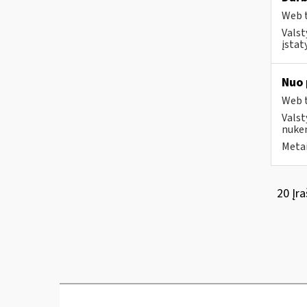
Web t
Valst
įstat
Nuo 
Web t
Valst
nuken
Metai
20 Įra