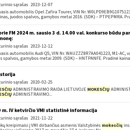
urinio sąrašas
2023-12-07
asis automobilis Opel Zafira Tourer, VIN Nr. W0LPD9EB9G1075123, M1
inas, juodos spalvos, gamybos metai 2016. (SDK) – PTPEPMRA. Prad
prie FM 2024 m. sausio 3 d. 14.00 val. konkurso būdu p
monę:
urinio sąrašas
2023-12-12
asis automobilis Audi Q5, VIN Nr. WAUZZZ8R7AA041223, M1-AC, var. d
s spalvos, gamybos metai 2009. (SDK) – HNTPANFE. Pradinė kaina 7
storija
urinio sąrašas
2020-02-25
ESČIŲ
ADMINISTRAVIMO RAIDA LIETUVOJE
MOKESČIŲ
ADMINIST
ESČIŲ
ADMINISTRAVIMO...
 m. IV ketvirčio VMI statistinė informacija
urinio sąrašas
2021-11-22
ikų kreipimaisi į VMI dirbančius asmenis Valstybinės
mokesčių
ins