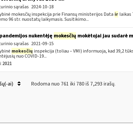
urinio sąrašas
2024-10-18
ybinė mokesčių inspekcija prie Finansų ministerijos Data
ir
laikas
ymo 96 str. nuostatų laikymasis. Susitikimo...
pandemijos nukentėję
mokesčių
mokėtojai jau sudarė m
urinio sąrašas
2021-09-15
ybinė
mokesčių
inspekcija (toliau – VMI) informuoja, kad 39,2 tūk
tėjusių nuo COVID-19...
:
2021
šų(-ai)
Rodoma nuo 761 iki 780 iš 7,293 irašų.