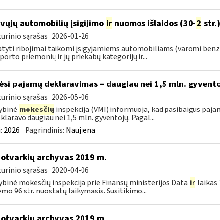
vųjų automobilių įsigijimo
ir
nuomos išlaidos (30-
2
str.)
urinio sąrašas
2026-01-26
tyti ribojimai taikomi įsigyjamiems automobiliams (varomi benz
porto priemonių ir jų priekabų kategorijų ir...
ėsi pajamų deklaravimas – daugiau nei 1,5 mln. gyvent
urinio sąrašas
2026-05-06
ybinė
mokesčių
inspekcija (VMI) informuoja, kad pasibaigus paja
eklaravo daugiau nei 1,5 mln. gyventojų. Pagal...
:
2026
Pagrindinis:
Naujiena
otvarkių archyvas 2019 m.
urinio sąrašas
2020-04-06
ybinė mokesčių inspekcija prie Finansų ministerijos Data
ir
laikas
ymo 96 str. nuostatų laikymasis. Susitikimo...
otvarkių archyvas 2019 m.