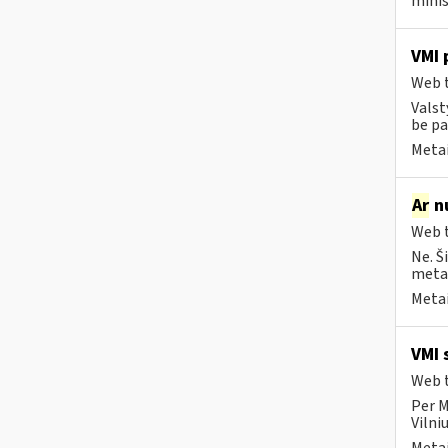
minis
VMI 
Web t
Valst
be pa
Metai
Ar
nu
Web t
Ne. Š
metai
Metai
VMI 
Web t
Per M
Vilni