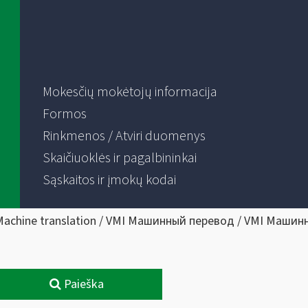
Mokesčių mokėtojų informacija
Formos
Rinkmenos / Atviri duomenys
Skaičiuoklės ir pagalbininkai
Sąskaitos ir įmokų kodai
Machine translation / VMI Машинный перевод / VMI Машин
Paieška