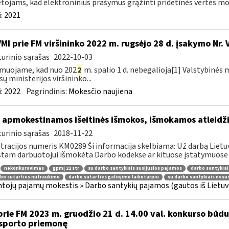
ojams, kad elektroninius prašymus grąžinti pridėtinės vertės moke
:
2021
VMI prie FM viršininko 2022 m. rugsėjo 28 d. įsakymo Nr. 
urinio sąrašas
2022-10-03
muojame, kad nuo 202
2
m. spalio 1 d. nebegalioja[1] Valstybinės 
sų ministerijos viršininko...
:
2022
Pagrindinis:
Mokesčio naujiena
 apmokestinamos išeitinės išmokos, išmokamos atleid
urinio sąrašas
2018-11-22
tracijos numeris KM0289 Ši informacija skelbiama: Už darbą Lietuv
stam darbuotojui išmokėta Darbo kodekse ar kituose įstatymuose 
nekonkuravimas
gpmį 22 str
su darbo santykiais susijusios pajamos
darbo santykiai
bo sutarties nutraukimo
darbo sutarties galiojimo laikotarpiu
su darbo santykiais nesu
tojų pajamų mokestis » Darbo santykių pajamos (gautos iš Lietuvo
prie FM 2023 m. gruodžio 21 d. 14.00 val. konkurso būd
sporto priemonę