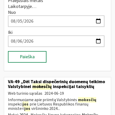
Praėjusiais metais
Laikotarpyje…
Nuo
Iki
Paieška
VA-49 „Dėl Taksi dispečerinių duomenų teikimo
Valstybinei
mokesčių
inspekcijai taisyklių
Web turinio sąrašas
2024-06-19
Informuojame apie priimtą Valstybinės
mokesčių
inspekci
jos
prie Lietuvos Respublikos finansų
ministeri
jos
viršininko 2024...
Metai:
2024
Mokesčių žinyno kategorijos:
Mokesčių