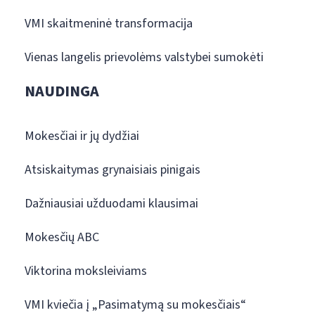
VMI skaitmeninė transformacija
Vienas langelis prievolėms valstybei sumokėti
NAUDINGA
Mokesčiai ir jų dydžiai
Atsiskaitymas grynaisiais pinigais
Dažniausiai užduodami klausimai
Mokesčių ABC
Viktorina moksleiviams
VMI kviečia į „Pasimatymą su mokesčiais“