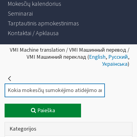
Mokesčių kalendorius
Seminarai
Tarptautinis apmokestinimas
Kontaktai / Apklausa
VMI Machine translation / VMI Машинный перевод /
VMI Машинний переклад (
English
,
Русский
,
Українська
)
Paieška
Kategorijos