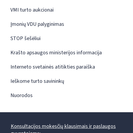
VMI turto aukcionai
Įmonių VDU palyginimas
STOP šešėliui
Krašto apsaugos ministerijos informacija
Interneto svetainės atitikties paraiška
Ieškome turto savininkų
Nuorodos
Konsultacijos mokesčių klausimais ir paslaugos