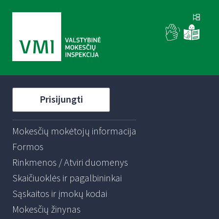
Prisijungti
Mokesčių mokėtojų informacija
Formos
Rinkmenos / Atviri duomenys
Skaičiuoklės ir pagalbininkai
Sąskaitos ir įmokų kodai
Mokesčių žinynas