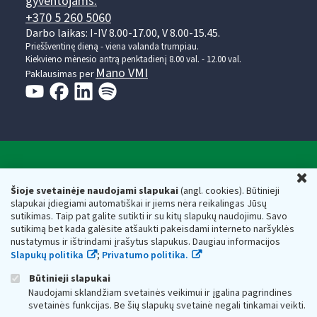
gyventojams:
+370 5 260 5060
Darbo laikas: I-IV 8.00-17.00, V 8.00-15.45.
Prieššventinę dieną - viena valanda trumpiau.
Kiekvieno mėnesio antrą penktadienį 8.00 val. - 12.00 val.
Mano VMI
Paklausimas per
Valstybinė mokesčių inspekcija prie Lietuvos
U
Respublikos finansų ministerijos
Šioje svetainėje naudojami slapukai
(angl. cookies). Būtinieji
slapukai įdiegiami automatiškai ir jiems nėra reikalingas Jūsų
Biudžetinė įstaiga. Juridinio asmens kodas — 188659752,
sutikimas. Taip pat galite sutikti ir su kitų slapukų naudojimu. Savo
adresas: Vasario 16-osios g. 14, 01107 Vilnius, Lietuva, el.paštas:
sutikimą bet kada galėsite atšaukti pakeisdami interneto naršyklės
vmi@vmi.lt
, E. pristatymo dėžutės adresas 188659752
nustatymus ir ištrindami įrašytus slapukus. Daugiau informacijos
Duomenys apie Valstybinę mokesčių inspekciją prie Lietuvos
Slapukų politika
;
Privatumo politika.
Respublikos finansų ministerijos kaupiami ir saugomi Juridinių
asmenų registre
Būtinieji slapukai
Naudojami sklandžiam svetainės veikimui ir įgalina pagrindines
svetainės funkcijas. Be šių slapukų svetainė negali tinkamai veikti.