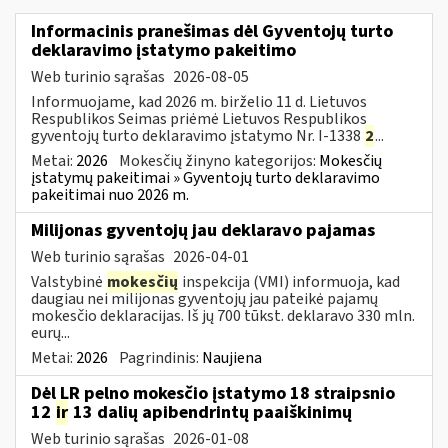
Informacinis pranešimas dėl Gyventojų turto
deklaravimo įstatymo pakeitimo
Web turinio sąrašas
2026-08-05
Informuojame, kad 2026 m. birželio 11 d. Lietuvos
Respublikos Seimas priėmė Lietuvos Respublikos
gyventojų turto deklaravimo įstatymo Nr. I-1338
2
...
Metai:
2026
Mokesčių žinyno kategorijos:
Mokesčių
įstatymų pakeitimai » Gyventojų turto deklaravimo
pakeitimai nuo 2026 m.
Milijonas gyventojų jau deklaravo pajamas
Web turinio sąrašas
2026-04-01
Valstybinė
mokesčių
inspekcija (VMI) informuoja, kad
daugiau nei milijonas gyventojų jau pateikė pajamų
mokesčio deklaracijas. Iš jų 700 tūkst. deklaravo 330 mln.
eurų...
Metai:
2026
Pagrindinis:
Naujiena
Dėl LR pelno mokesčio įstatymo 18 straipsnio
12
ir
13 dalių apibendrintų paaiškinimų
Web turinio sąrašas
2026-01-08