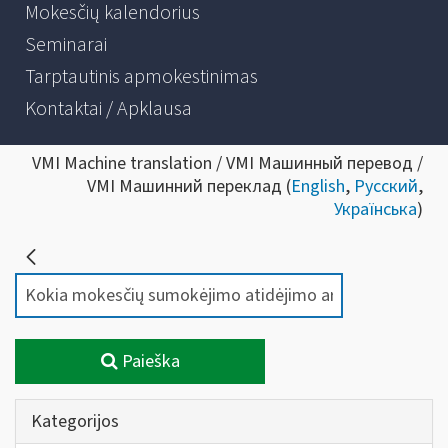
Mokesčių kalendorius
Seminarai
Tarptautinis apmokestinimas
Kontaktai / Apklausa
VMI Machine translation / VMI Машинный перевод /
VMI Машинний переклад (
English
,
Русский
,
Українська
)
Paieška
Kategorijos