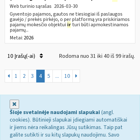
Web turinio sąrašas
2026-03-30
Gyventojo pajamos, gautos ne tiesiogiai iš paslaugos
gavėjo / prekės pirkėjo, o per platformą yra priskiriamos
pajamų mokesčio objektui
ir
turi būti apmokestinamos
pajamų...
Metai:
2026
10 Įrašų(-ai)
Rodoma nuo 31 iki 40 iš 99 irašų.
1
2
3
4
5
...
10
Uždaryti
Šioje svetainėje naudojami slapukai
(angl.
cookies). Būtinieji slapukai įdiegiami automatiškai
ir jiems nėra reikalingas Jūsų sutikimas. Taip pat
galite sutikti ir su kitų slapukų naudojimu. Savo