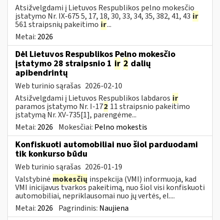
Atsižvelgdami į Lietuvos Respublikos pelno mokesčio
įstatymo Nr. IX-675 5, 17, 18, 30, 33, 34, 35, 382, 41, 43
ir
561 straipsnių pakeitimo
ir
...
Metai:
2026
Dėl Lietuvos Respublikos Pelno mokesčio
įstatymo 28 straipsnio 1
ir
2
dalių
apibendrintų
Web turinio sąrašas
2026-02-10
Atsižvelgdami į Lietuvos Respublikos labdaros
ir
paramos įstatymo Nr. I-17
2
11 straipsnio pakeitimo
įstatymą Nr. XV-735[1], parengėme...
Metai:
2026
Mokesčiai:
Pelno mokestis
Konfiskuoti automobiliai nuo šiol parduodami
tik konkurso būdu
Web turinio sąrašas
2026-01-19
Valstybinė
mokesčių
inspekcija (VMI) informuoja, kad
VMI inicijavus tvarkos pakeitimą, nuo šiol visi konfiskuoti
automobiliai, nepriklausomai nuo jų vertės, el....
Metai:
2026
Pagrindinis:
Naujiena