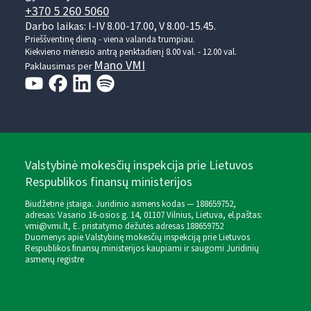
+370 5 260 5060
Darbo laikas: I-IV 8.00-17.00, V 8.00-15.45.
Prieššventinę dieną - viena valanda trumpiau.
Kiekvieno mėnesio antrą penktadienį 8.00 val. - 12.00 val.
Mano VMI
Paklausimas per
Valstybinė mokesčių inspekcija prie Lietuvos
Respublikos finansų ministerijos
Biudžetinė įstaiga. Juridinio asmens kodas — 188659752,
adresas: Vasario 16-osios g. 14, 01107 Vilnius, Lietuva, el.paštas:
vmi@vmi.lt
, E. pristatymo dėžutės adresas 188659752
Duomenys apie Valstybinę mokesčių inspekciją prie Lietuvos
Respublikos finansų ministerijos kaupiami ir saugomi Juridinių
asmenų registre