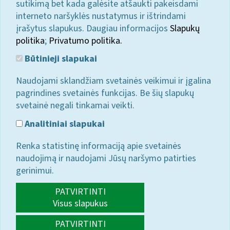
sutikimą bet kada galėsite atšaukti pakeisdami
interneto naršyklės nustatymus ir ištrindami
įrašytus slapukus. Daugiau informacijos
Slapukų
politika
;
Privatumo politika.
Būtinieji slapukai
Naudojami sklandžiam svetainės veikimui ir įgalina
pagrindines svetainės funkcijas. Be šių slapukų
svetainė negali tinkamai veikti.
Analitiniai slapukai
Renka statistinę informaciją apie svetainės
naudojimą ir naudojami Jūsų naršymo patirties
gerinimui.
PATVIRTINTI
Visus slapukus
PATVIRTINTI