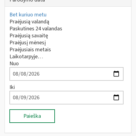
Bet kuriuo metu
Praėjusią valandą
Paskutines 24 valandas
Praėjusią savaitę
Praėjusį mėnesį
Praėjusiais metais
Laikotarpyje…
Nuo
Iki
Paieška