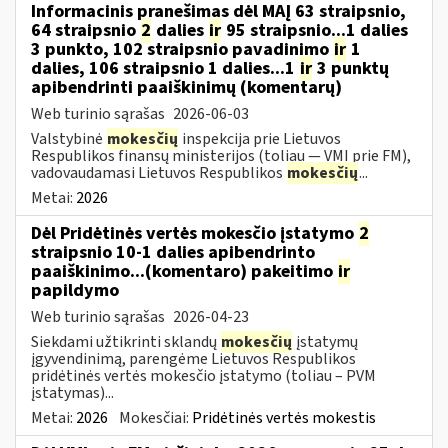
Informacinis pranešimas dėl MAĮ 63 straipsnio,
64 straipsnio
2
dalies
ir
95 straipsnio...1 dalies
3 punkto, 102 straipsnio pavadinimo
ir
1
dalies, 106 straipsnio 1 dalies...1
ir
3 punktų
apibendrinti paaiškinimų (komentarų)
Web turinio sąrašas
2026-06-03
Valstybinė
mokesčių
inspekcija prie Lietuvos
Respublikos finansų ministerijos (toliau — VMI prie FM),
vadovaudamasi Lietuvos Respublikos
mokesčių
...
Metai:
2026
Dėl Pridėtinės vertės mokesčio įstatymo
2
straipsnio 10-1 dalies apibendrinto
paaiškinimo...(komentaro) pakeitimo
ir
papildymo
Web turinio sąrašas
2026-04-23
Siekdami užtikrinti sklandų
mokesčių
įstatymų
įgyvendinimą, parengėme Lietuvos Respublikos
pridėtinės vertės mokesčio įstatymo (toliau – PVM
įstatymas)...
Metai:
2026
Mokesčiai:
Pridėtinės vertės mokestis