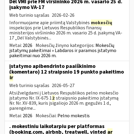
Dėl VMI prie FM viršininko 2026 m. vasario 25 d.
įsakymo VA-17
Web turinio sąrašas
2026-02-26
Informuojame apie priimtą Valstybinės
mokesčių
inspekcijos prie Lietuvos Respublikos finansų
ministerijos viršininko 2026 m. vasario 25 d. įsakymą VA-
17 „Dėl Valstybinės...
Metai:
2026
Mokesčių žinyno kategorijos:
Mokesčių
įstatymų pakeitimai » Labdaros ir paramos įstatymo
pakeitimai nuo 2026 m.
įstatymo apibendrinto paaiškinimo
(komentaro) 12 straipsnio 19 punkto pakeitimo
ir
Web turinio sąrašas
2026-05-27
Atsižvelgdami į Lietuvos Respublikos pelno mokesčio
įstatymo Nr. IX-675 1
2
straipsnio pakeitimo įstatymą
Nr. Nr. XV-839, kuris įsigaliojo 2026 m. gegužės 1 d.,
parengėme...
Metai:
2026
Mokesčiai:
Pelno mokestis
. mokestiniu laikotarpiu per platformas
(booking.com, airbnb, treatwell, vinted
ar