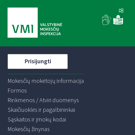
Prisijungti
Mokesčių mokėtojų informacija
Formos
Rinkmenos / Atviri duomenys
Skaičiuoklės ir pagalbininkai
Sąskaitos ir įmokų kodai
Mokesčių žinynas