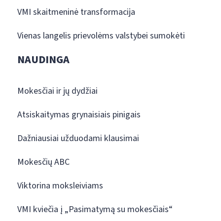
VMI skaitmeninė transformacija
Vienas langelis prievolėms valstybei sumokėti
NAUDINGA
Mokesčiai ir jų dydžiai
Atsiskaitymas grynaisiais pinigais
Dažniausiai užduodami klausimai
Mokesčių ABC
Viktorina moksleiviams
VMI kviečia į „Pasimatymą su mokesčiais“