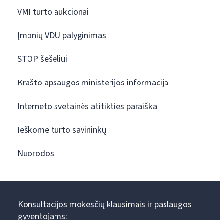
VMI turto aukcionai
Įmonių VDU palyginimas
STOP šešėliui
Krašto apsaugos ministerijos informacija
Interneto svetainės atitikties paraiška
Ieškome turto savininkų
Nuorodos
Konsultacijos mokesčių klausimais ir paslaugos
gyventojams: