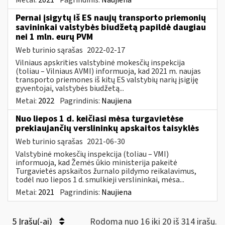
Pernai įsigytų iš ES naujų transporto priemonių
savininkai valstybės biudžetą papildė daugiau
nei 1 mln. eurų PVM
Web turinio sąrašas
2022-02-17
Vilniaus apskrities valstybinė mokesčių inspekcija
(toliau – Vilniaus AVMI) informuoja, kad 2021 m. naujas
transporto priemones iš kitų ES valstybių narių įsigiję
gyventojai, valstybės biudžetą...
Metai:
2022
Pagrindinis:
Naujiena
Nuo liepos 1 d. keičiasi mėsa turgavietėse
prekiaujančių verslininkų apskaitos taisyklės
Web turinio sąrašas
2021-06-30
Valstybinė mokesčių inspekcija (toliau – VMI)
informuoja, kad Žemės ūkio ministerija pakeitė
Turgavietės apskaitos žurnalo pildymo reikalavimus,
todėl nuo liepos 1 d. smulkieji verslininkai, mėsa...
Metai:
2021
Pagrindinis:
Naujiena
5 Įrašų(-ai)
Rodoma nuo 16 iki 20 iš 314 irašų.