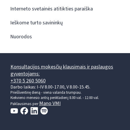
Interneto svetainės atitikties paraiška
Ieškome turto savininkų
Nuorodos
Konsultacijos mokesčių klausimais ir paslaugos
gyventojams:
+370 5 260 5060
Darbo laikas: I-IV 8.00-17.00, V 8.00-15.45.
Prieššventinę dieną - viena valanda trumpiau.
Kiekvieno mėnesio antrą penktadienį 8.00 val. - 12.00 val.
Mano VMI
Paklausimas per