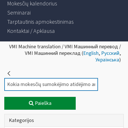
Mokesčių kalendorius
Seminarai
Tarptautinis apmokestinimas
Kontaktai / Apklausa
VMI Machine translation / VMI Машинный перевод /
VMI Машинний переклад (
English
,
Русский
,
Українська
)
Paieška
Kategorijos