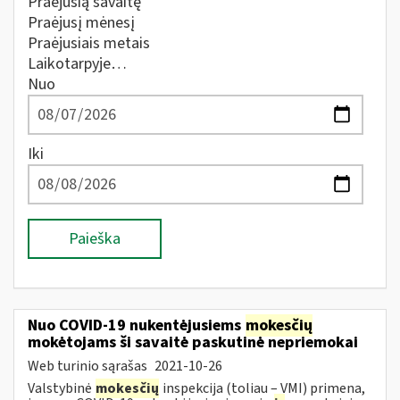
Praėjusią savaitę
Praėjusį mėnesį
Praėjusiais metais
Laikotarpyje…
Nuo
Iki
Paieška
Nuo COVID-19 nukentėjusiems
mokesčių
mokėtojams ši savaitė paskutinė nepriemokai
Web turinio sąrašas
2021-10-26
Valstybinė
mokesčių
inspekcija (toliau – VMI) primena,