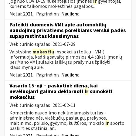
jog nuo COVID-19 nukentėjusios įmonės
ir
gyventojai,
kuriems taikomos mokestinės pagalbos...
Metai:
2021
Pagrindinis:
Naujiena
Pateikti duomenis VMI apie automobilių
naudojimą privatiems poreikiams verslui padės
supaprastintas klausimynas
Web turinio sąrašas
2021-07-29
Valstybinė
mokesčių
inspekcija (toliau – VMI)
informuoja, kad šią savaitę pirmosios 4,4 tūkst. įmonių
per Mano VMI sulauks laiškų su prašymu užpildyti
klausimyną apie...
Metai:
2021
Pagrindinis:
Naujiena
Vasario 15-oji – paskutinė diena, kai
nevėluojant galima deklaruoti
ir
sumokėti
mokesčius
Web turinio sąrašas
2021-02-11
Komercinio naudojimo nekilnojamasis turtas -
administracinės, viešbučių, paslaugų, prekybos,
maitinimo, poilsio, gydymo, kultūros, mokslo
ir
sporto
paskirties statiniai ar...
Metai:
2021
Pagrindinis:
Naujiena