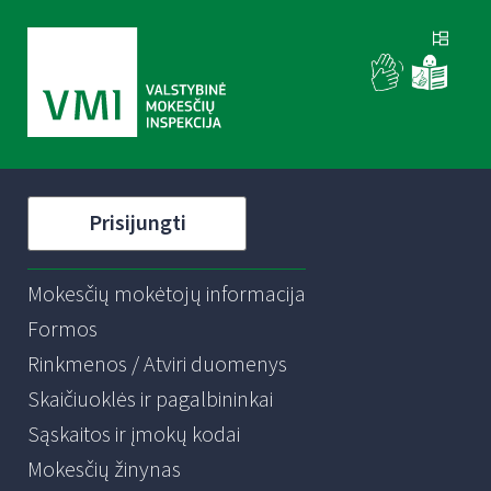
Prisijungti
Mokesčių mokėtojų informacija
Formos
Rinkmenos / Atviri duomenys
Skaičiuoklės ir pagalbininkai
Sąskaitos ir įmokų kodai
Mokesčių žinynas