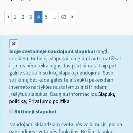
1
2
3
4
5
...
63
Uždaryti
Šioje svetainėje naudojami slapukai
(angl.
cookies). Būtinieji slapukai įdiegiami automatiškai
ir jiems nėra reikalingas Jūsų sutikimas. Taip pat
galite sutikti ir su kitų slapukų naudojimu. Savo
sutikimą bet kada galėsite atšaukti pakeisdami
interneto naršyklės nustatymus ir ištrindami
įrašytus slapukus. Daugiau informacijos
Slapukų
politika
;
Privatumo politika.
Būtinieji slapukai
Naudojami sklandžiam svetainės veikimui ir įgalina
pagrindines svetainės funkcijas. Be šių slapukų