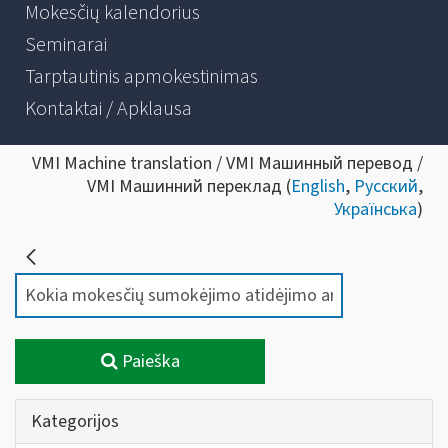
Mokesčių kalendorius
Seminarai
Tarptautinis apmokestinimas
Kontaktai / Apklausa
VMI Machine translation / VMI Машинный перевод /
VMI Машинний переклад (
English
,
Русский
,
Українська
)
Paieška
Kategorijos