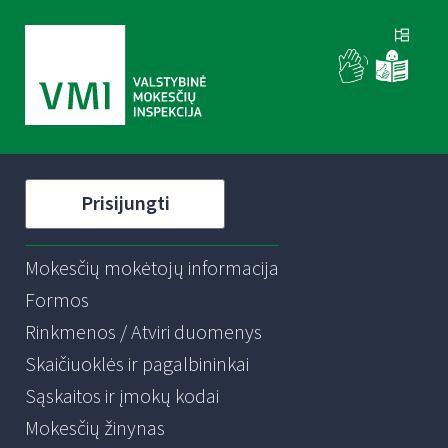
Prisijungti
Mokesčių mokėtojų informacija
Formos
Rinkmenos / Atviri duomenys
Skaičiuoklės ir pagalbininkai
Sąskaitos ir įmokų kodai
Mokesčių žinynas