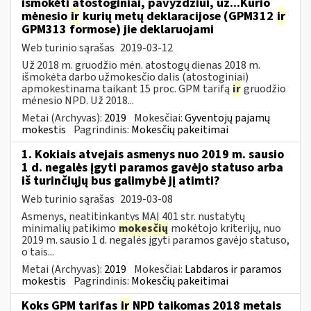
išmokėti atostoginiai, pavyzdžiui, už...Kurio
mėnesio
ir
kurių metų deklaracijose (GPM312
ir
GPM313 formose) jie deklaruojami
Web turinio sąrašas
2019-03-12
Už 2018 m. gruodžio mėn. atostogų dienas 2018 m.
išmokėta darbo užmokesčio dalis (atostoginiai)
apmokestinama taikant 15 proc. GPM tarifą
ir
gruodžio
mėnesio NPD. Už 2018...
Metai (Archyvas):
2019
Mokesčiai:
Gyventojų pajamų
mokestis
Pagrindinis:
Mokesčių pakeitimai
1. Kokiais atvejais asmenys nuo 2019 m. sausio
1 d. negalės įgyti paramos gavėjo statuso arba
iš turinčiųjų bus galimybė jį atimti?
Web turinio sąrašas
2019-03-08
Asmenys, neatitinkantys MAĮ 401 str. nustatytų
minimalių patikimo
mokesčių
mokėtojo kriterijų, nuo
2019 m. sausio 1 d. negalės įgyti paramos gavėjo statuso,
o tais...
Metai (Archyvas):
2019
Mokesčiai:
Labdaros ir paramos
mokestis
Pagrindinis:
Mokesčių pakeitimai
Koks GPM tarifas
ir
NPD taikomas 2018 metais