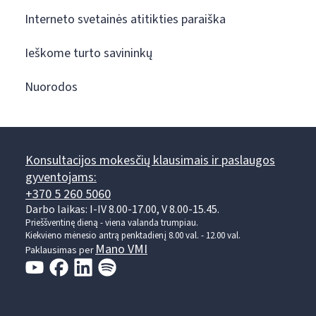
Interneto svetainės atitikties paraiška
Ieškome turto savininkų
Nuorodos
Konsultacijos mokesčių klausimais ir paslaugos
gyventojams:
+370 5 260 5060
Darbo laikas: I-IV 8.00-17.00, V 8.00-15.45.
Prieššventinę dieną - viena valanda trumpiau.
Kiekvieno mėnesio antrą penktadienį 8.00 val. - 12.00 val.
Mano VMI
Paklausimas per