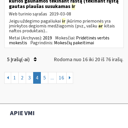
kurios gaunamos tekinant rąstą (tekinant rąstą
gautas plaušas susukamas
ir
Web turinio sąrašas
2019-03-08
Jeigu uždegimo pagaliukai
ir
įkūrimo priemonės yra
įmirkytos degiomis medžiagomis (pvz., vašku
ar
kitais
naftos produktais)...
Metai (Archyvas):
2019
Mokesčiai:
Pridėtinės vertės
mokestis
Pagrindinis:
Mokesčių pakeitimai
5 Įrašų(-ai)
Rodoma nuo 16 iki 20 iš 76 irašų.
1
2
3
4
5
...
16
APIE VMI