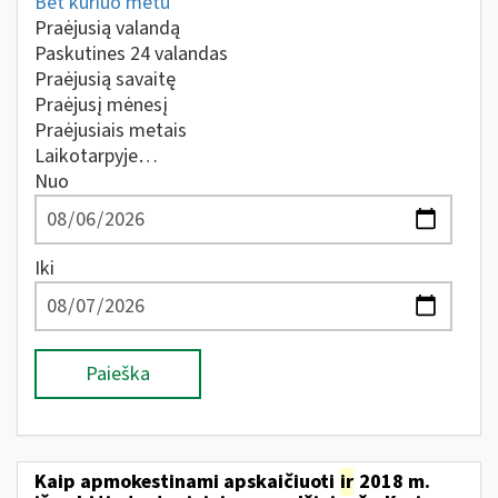
Bet kuriuo metu
Praėjusią valandą
Paskutines 24 valandas
Praėjusią savaitę
Praėjusį mėnesį
Praėjusiais metais
Laikotarpyje…
Nuo
Iki
Paieška
Kaip apmokestinami apskaičiuoti
ir
2018 m.