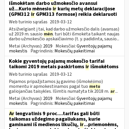
išmokėtam darbo užmokesčio avansui
už...Kurio mėnesio
ir
kurių metų deklaracijose
(GPM312
ir
GPM313 formose) reikia deklaruoti
Web turinio sąrašas
2019-03-12
Atsižvelgiant į tai, kad darbo užmokesčio dalis (avansas)
už 2019 m. sausio
mėn
. turi būti išmokėta taikant naujas
darbo užmokesčio apskaičiavimo (t. y. padidinta, sausio...
Metai (Archyvas):
2019
Mokesčiai:
Gyventojų pajamų
mokestis
Pagrindinis:
Mokesčių pakeitimai
Kokie gyventojų pajamų mokesčio tarifai
taikomi 2019 metais paskirtoms
ir
išmokėtoms
Web turinio sąrašas
2019-03-12
Pajamos pripažįstamos jų gavimo (išmokėjimo)
momentu ir apmokestinamos pagal tuo
metu
galiojančias taisykles. Išimtis numatyta tik 2018 m.
ar
...
Metai (Archyvas):
2019
Mokesčiai:
Gyventojų pajamų
mokestis
Pagrindinis:
Mokesčių pakeitimai
Ar
lengvatinis 9 proc....tarifas gali būti
taikomas uždegimo pagaliukams, kurie
gaminami iš medienos likučių,
ir
...priemonėms,