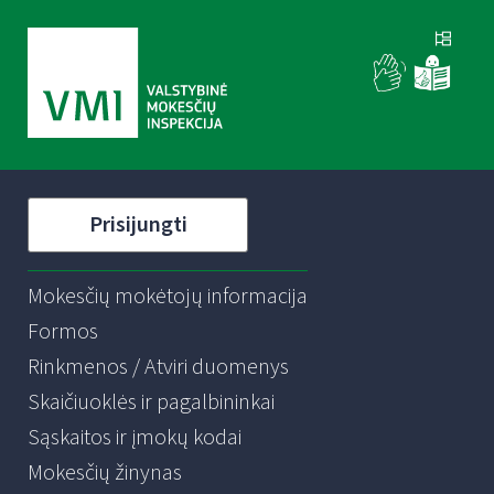
Prisijungti
Mokesčių mokėtojų informacija
Formos
Rinkmenos / Atviri duomenys
Skaičiuoklės ir pagalbininkai
Sąskaitos ir įmokų kodai
Mokesčių žinynas