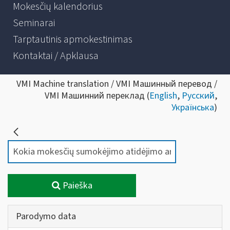
Mokesčių kalendorius
Seminarai
Tarptautinis apmokestinimas
Kontaktai / Apklausa
VMI Machine translation / VMI Машинный перевод /
VMI Машинний переклад (
English
,
Русский
,
Українська
)
Paieška
Parodymo data