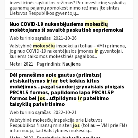
investicinės sąskaitos režimas? Per investicinę sąskaitą
gaunamų pajamų apmokestinimo režimas įteisintas
Lietuvos Respublikos gyventojų...
Nuo COVID-19 nukentėjusiems
mokesčių
mokėtojams ši savaitė paskutinė nepriemokai
Web turinio sąrašas
2021-10-26
Valstybinė
mokesčių
inspekcija (toliau – VMI) primena,
jog nuo COVID-19 nukentėjusios įmonės
ir
gyventojai,
kuriems taikomos mokestinės pagalbos...
Metai:
2021
Pagrindinis:
Naujiena
Dėl pranešimo apie gautus (priimtus)
atsiskaitymus
ir
/
ar
bet kokius kitus
mokėjimus...pagal sandorį grynaisiais pinigais
PRC915 formos, papildomo lapo PRC915P
formos bei
jos
...užpildymo
ir
pateikimo
taisyklių patvirtinimo
Web turinio sąrašas
2022-10-21
Valstybinė mokesčių inspekcija prie Lietuvos
Respublikos finansų ministeri
jos
(toliau ― VMI prie FM)
informuoja, kad Valstybinės mokesčių...