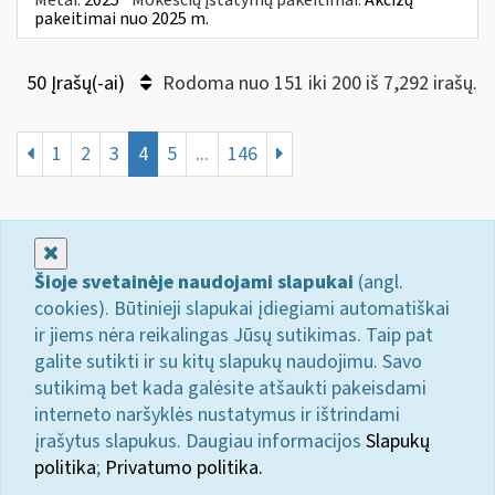
pakeitimai nuo 2025 m.
50 Įrašų(-ai)
Rodoma nuo 151 iki 200 iš 7,292 irašų.
1
2
3
4
5
...
146
Uždaryti
Šioje svetainėje naudojami slapukai
(angl.
cookies). Būtinieji slapukai įdiegiami automatiškai
ir jiems nėra reikalingas Jūsų sutikimas. Taip pat
galite sutikti ir su kitų slapukų naudojimu. Savo
sutikimą bet kada galėsite atšaukti pakeisdami
interneto naršyklės nustatymus ir ištrindami
įrašytus slapukus. Daugiau informacijos
Slapukų
politika
;
Privatumo politika.