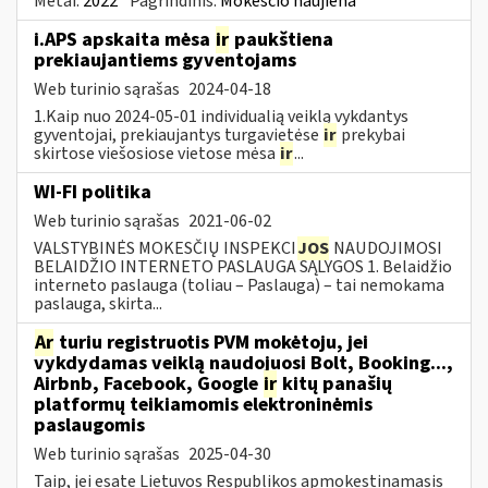
Metai:
2022
Pagrindinis:
Mokesčio naujiena
i.APS apskaita mėsa
ir
paukštiena
prekiaujantiems gyventojams
Web turinio sąrašas
2024-04-18
1.Kaip nuo 2024-05-01 individualią veiklą vykdantys
gyventojai, prekiaujantys turgavietėse
ir
prekybai
skirtose viešosiose vietose mėsa
ir
...
WI-FI politika
Web turinio sąrašas
2021-06-02
VALSTYBINĖS MOKESČIŲ INSPEKCI
JOS
NAUDOJIMOSI
BELAIDŽIO INTERNETO PASLAUGA SĄLYGOS 1. Belaidžio
interneto paslauga (toliau – Paslauga) – tai nemokama
paslauga, skirta...
Ar
turiu registruotis PVM mokėtoju, jei
vykdydamas veiklą naudojuosi Bolt, Booking...,
Airbnb, Facebook, Google
ir
kitų panašių
platformų teikiamomis elektroninėmis
paslaugomis
Web turinio sąrašas
2025-04-30
Taip, jei esate Lietuvos Respublikos apmokestinamasis