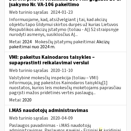
įsakymo Nr. VA-106 pakeitimo
Web turinio sąrašas
2024-01-23
Informuojame, kad, atsižvelgiant į tai, kad akcizų
objektu tapo šildymui skirtos durpės už kurias Lietuvos
Respublikos akcizų įstatymo (toliau - AĮ) 52 straipsnyje
nurodyti asmenys, susiklosčius AĮ...
Metai:
2024
Mokesčių įstatymų pakeitimai:
Akcizų
pakeitimai nuo 2024 m.
VMI: pakeitus Kainodaros taisykles –
supaprastinti reikalavimai verslui
Web turinio sąrašas
2020-11-10
Valstybinė mokesčių inspekcija (toliau – VMI)
informuoja, jog pakeistos Kainodaros taisyklių[1]
nuostatos, kurios leis mokesčių mokėtojams paprasčiau
pagrįsti mažos pridėtinės vertės paslaugų...
Metai:
2020
i.MAS naudotojų administravimas
Web turinio sąrašas
2020-04-09
Paslaugos pavadinimas - i.MAS naudotojų
administravimas. Paslaugos gavėjai - Fiziniai
ir
juridiniai