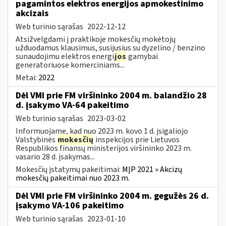
pagamintos elektros energijos apmokestinimo
akcizais
Web turinio sąrašas
2022-12-12
Atsižvelgdami į praktikoje mokesčių mokėtojų
užduodamus klausimus, susijusius su dyzelino / benzino
sunaudojimu elektros energi
jos
gamybai
generatoriuose komerciniams...
Metai:
2022
Dėl VMI prie FM viršininko 2004 m. balandžio 28
d. įsakymo VA-64 pakeitimo
Web turinio sąrašas
2023-03-02
Informuojame, kad nuo 2023 m. kovo 1 d. įsigaliojo
Valstybinės
mokesčių
inspekcijos prie Lietuvos
Respublikos finansų ministerijos viršininko 2023 m.
vasario 28 d. įsakymas...
Mokesčių įstatymų pakeitimai:
MĮP 2021 » Akcizų
mokesčių pakeitimai nuo 2023 m.
Dėl VMI prie FM viršininko 2004 m. gegužės 26 d.
įsakymo VA-106 pakeitimo
Web turinio sąrašas
2023-01-10