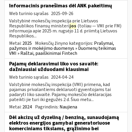
Informacinis pranešimas dėl ANK pakeitimų
Web turinio sąrašas
2025-09-26
Valstybinė mokesčių inspekcija prie Lietuvos
Respublikos finansų ministeri
jos
(toliau — VMI prie FM)
informuoja apie 2025 m. rugsėjo 11 d. priimtą Lietuvos
Respublikos...
Metai:
2025
Mokesčių žinyno kategorijos:
Prašymai,
pažymos ir mokėjimo duomenys » Duomenų teikimas
VMI » Raštai, paaiškinimai Fintech
Pajamų deklaravimui liko vos savaitė:
dažniausiai užduodami klausimai
Web turinio sąrašas
2024-04-24
Valstybinė mokesčių inspekcija (VMI) primena, kad
pajamas privalantiems deklaruoti gyventojams tai
padaryti liko savaitė. Pajamų mokesčio deklaracijas
pateikti jie turi iki gegužės 2 d. Šiuo metu...
Metai:
2024
Pagrindinis:
Naujiena
Dėl akcizų už dyzeliną / benziną, sunaudojamą
elektros energijos gamybai generatoriuose
komerciniams tikslams, grąžinimo bei