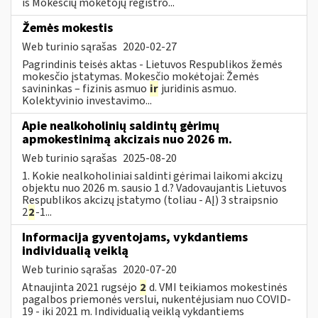
iš Mokesčių mokėtojų registro...
Žemės mokestis
Web turinio sąrašas
2020-02-27
Pagrindinis teisės aktas - Lietuvos Respublikos žemės
mokesčio įstatymas. Mokesčio mokėtojai: Žemės
savininkas – fizinis asmuo
ir
juridinis asmuo.
Kolektyvinio investavimo...
Apie nealkoholinių saldintų gėrimų
apmokestinimą akcizais nuo 2026 m.
Web turinio sąrašas
2025-08-20
1. Kokie nealkoholiniai saldinti gėrimai laikomi akcizų
objektu nuo 2026 m. sausio 1 d.? Vadovaujantis Lietuvos
Respublikos akcizų įstatymo (toliau - AĮ) 3 straipsnio
2
2
-1...
Informacija gyventojams, vykdantiems
individualią veiklą
Web turinio sąrašas
2020-07-20
Atnaujinta 2021 rugsėjo
2
d. VMI teikiamos mokestinės
pagalbos priemonės verslui, nukentėjusiam nuo COVID-
19 - iki 2021 m. Individualią veiklą vykdantiems