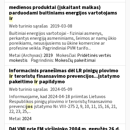
medienos produktai (įskaitant malkas)
parduodami buitiniams energijos vartotojams
ir
Web turinio sąrašas
2019-03-08
Buitiniai energijos vartotojai - fiziniai asmenys,
perkantys energiją asmeniniams, šeimos ar namų ūkio
poreikiams, nesusijusiems su ūkine komercine ar
profesine veikla. Pagrindiniai PVM tarifo...
Metai (Archyvas):
2019
Mokesčiai:
Pridėtinės vertės
mokestis
Pagrindinis:
Mokesčių pakeitimai
Informacinis pranešimas dėl LR pinigų plovimo
ir
teroristų finansavimo prevencijos...įstatymo
pakeitimo
ir
papildymo
Web turinio sąrašas
2024-05-09
Informuojame, kad 2024-04-18 priimtas Lietuvos
Respublikos pinigų plovimo ir teroristų finansavimo
prevenci
jos
įstatymo Nr. VIII-275 2, 9, 10, 11, 15, 16, 21,
22, 23, 25,...
Metai:
2024
Dėl VMI prie FM viršininko 2004 m. gegužės 26 d.