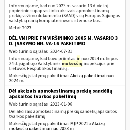
Informuojame, kad nuo 2023 m. vasario 13 d. vietoj
popierinio supaprastinto akcizais apmokestinamų
prekių vežimo dokumento (SAAD) visų Europos Sąjungos
valstybių narių kompiuterinėse sistemose bus...
Metai:
2023
DĖL VMI PRIE FM VIRŠININKO 2005 M. VASARIO 3
D. ĮSAKYMO NR. VA-16 PAKEITIMO
Web turinio sąrašas
2024-07-31
Informuojame, kad buvo priimtas
ir
nuo 2024 m. liepos
24 d. įsigaliojo Valstybinės
mokesčių
inspekcijos prie
Lietuvos Respublikos finansų...
Mokesčių įstatymų pakeitimai:
Akcizų pakeitimai nuo
2024 m.
Dėl akcizais apmokestinamų prekių sandėlių
apskaitos tvarkos pakeitimų
Web turinio sąrašas
2023-01-06
Dėl akcizais apmokestinamų prekių sandėlių apskaitos
tvarkos pakeitimų
Mokesčių įstatymų pakeitimai:
MĮP 2021 » Akcizų
mokesčių pakeitimai nuo 2023 m.