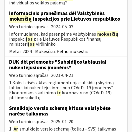
individualios veiklos pajamų?
Informacinis pranešimas dėl Valstybinės
mokesčių
inspekcijos prie Lietuvos respublikos
Web turinio sąrašas
2024-05-03
Informuojame, kad parengėme Valstybinės
mokesčių
inspekci
jos
prie Lietuvos Respublikos finansų
ministeri
jos
viršininko...
Metai:
2024
Mokesčiai:
Pelno mokestis
DUK dėl priemonės "Subsidijos labiausiai
nukentėjusioms įmonėms"
Web turinio sąrašas
2021-04-21
1.Koks teisės aktas reglamentuoja subsidijų skyrimą
labiausiai nukentėjusioms nuo COVID- 19 įmonėms?
Ekonomikos skatinimo
ir
koronaviruso (COVID-19)
plitimo sukeltų...
Smulkiojo verslo schemų kitose valstybėse
narėse taikymas
Web turinio sąrašas
2025-01-20
1.
Ar
smulkiojo verslo schemų (toliau – SVS) taikymas