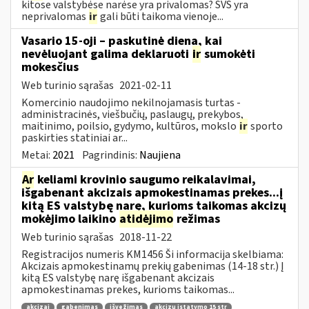
kitose valstybėse narėse yra privalomas? SVS yra
neprivalomas
ir
gali būti taikoma vienoje...
Vasario 15-oji – paskutinė diena, kai
nevėluojant galima deklaruoti
ir
sumokėti
mokesčius
Web turinio sąrašas
2021-02-11
Komercinio naudojimo nekilnojamasis turtas -
administracinės, viešbučių, paslaugų, prekybos,
maitinimo, poilsio, gydymo, kultūros, mokslo
ir
sporto
paskirties statiniai ar...
Metai:
2021
Pagrindinis:
Naujiena
Ar
keliami krovinio saugumo reikalavimai,
išgabenant akcizais apmokestinamas prekes...į
kitą ES valstybę narę, kurioms taikomas akcizų
mokėjimo laikino
atidėjimo
režimas
Web turinio sąrašas
2018-11-22
Registracijos numeris KM1456 Ši informacija skelbiama:
Akcizais apmokestinamų prekių gabenimas (14-18 str.) Į
kitą ES valstybę narę išgabenant akcizais
apmokestinamas prekes, kurioms taikomas...
akcizai
gabenimas
išvežimas
akcizų įstatymo 15 str