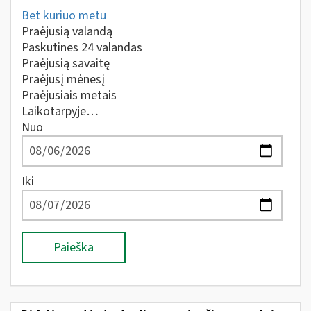
Bet kuriuo metu
Praėjusią valandą
Paskutines 24 valandas
Praėjusią savaitę
Praėjusį mėnesį
Praėjusiais metais
Laikotarpyje…
Nuo
Iki
Paieška