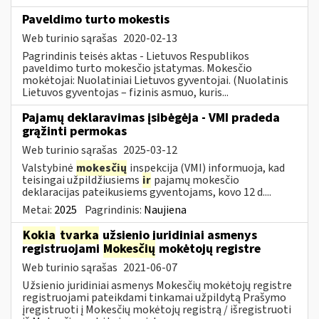
Paveldimo turto mokestis
Web turinio sąrašas
2020-02-13
Pagrindinis teisės aktas - Lietuvos Respublikos
paveldimo turto mokesčio įstatymas. Mokesčio
mokėtojai: Nuolatiniai Lietuvos gyventojai. (Nuolatinis
Lietuvos gyventojas – fizinis asmuo, kuris...
Pajamų deklaravimas įsibėgėja - VMI pradeda
grąžinti permokas
Web turinio sąrašas
2025-03-12
Valstybinė
mokesčių
inspekcija (VMI) informuoja, kad
teisingai užpildžiusiems
ir
pajamų mokesčio
deklaracijas pateikusiems gyventojams, kovo 12 d....
Metai:
2025
Pagrindinis:
Naujiena
Kokia
tvarka
užsienio juridiniai asmenys
registruojami
Mokesčių
mokėtojų registre
Web turinio sąrašas
2021-06-07
Užsienio juridiniai asmenys Mokesčių mokėtojų registre
registruojami pateikdami tinkamai užpildytą Prašymo
įregistruoti į Mokesčių mokėtojų registrą / išregistruoti