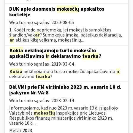
DUK apie duomenis
mokesčių
apskaitos
kortelėje
Web turinio sąrašas
2020-08-05
1. Kodėl rodo nepriemoką, jei mokestis sumokėtas
šiandien/vak
ar
? Sumokėjus įmoką, pateikus deklaraciją,
ar
atlikus kitą veiksmą, mokestinių...
Kokia
nekilnojamojo turto mokesčio
apskaičiavimo
ir
deklaravimo
tvarka
?
Web turinio sąrašas
2019-03-04
Kokia
nekilnojamojo turto mokesčio apskaičiavimo
ir
deklaravimo
tvarka
?
Dėl VMI prie FM viršininko 2023 m. vasario 10 d.
įsakymo Nr. VA-8
Web turinio sąrašas
2023-02-14
Informuojame, kad nuo 2023 m. vasario 13 d. įsigaliojo
Valstybinės
mokesčių
inspekcijos prie Lietuvos
Respublikos finansų ministerijos viršininko 2023 m.
vasario 10 d....
Metai:
2023