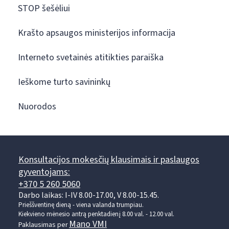
STOP šešėliui
Krašto apsaugos ministerijos informacija
Interneto svetainės atitikties paraiška
Ieškome turto savininkų
Nuorodos
Konsultacijos mokesčių klausimais ir paslaugos
gyventojams:
+370 5 260 5060
Darbo laikas: I-IV 8.00-17.00, V 8.00-15.45.
Prieššventinę dieną - viena valanda trumpiau.
Kiekvieno mėnesio antrą penktadienį 8.00 val. - 12.00 val.
Mano VMI
Paklausimas per