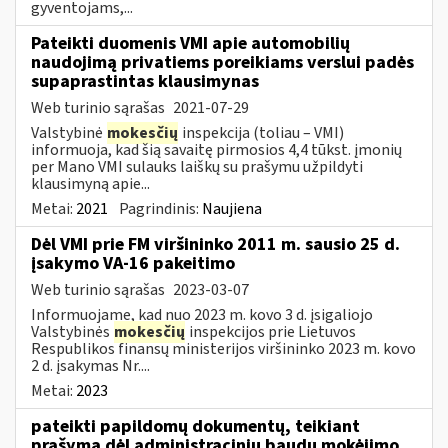
gyventojams,...
Pateikti duomenis VMI apie automobilių
naudojimą privatiems poreikiams verslui padės
supaprastintas klausimynas
Web turinio sąrašas
2021-07-29
Valstybinė
mokesčių
inspekcija (toliau – VMI)
informuoja, kad šią savaitę pirmosios 4,4 tūkst. įmonių
per Mano VMI sulauks laiškų su prašymu užpildyti
klausimyną apie...
Metai:
2021
Pagrindinis:
Naujiena
Dėl VMI prie FM viršininko 2011 m. sausio 25 d.
įsakymo VA-16 pakeitimo
Web turinio sąrašas
2023-03-07
Informuojame, kad nuo 2023 m. kovo 3 d. įsigaliojo
Valstybinės
mokesčių
inspekcijos prie Lietuvos
Respublikos finansų ministerijos viršininko 2023 m. kovo
2 d. įsakymas Nr....
Metai:
2023
pateikti papildomų dokumentų, teikiant
prašymą dėl administracinių baudų mokėjimo