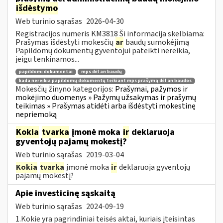
išdėstymo
Web turinio sąrašas
2026-04-30
Registracijos numeris KM3818 Ši informacija skelbiama:
Prašymas išdėstyti mokesčių
ar
baudų sumokėjimą
Papildomų dokumentų gyventojui pateikti nereikia,
jeigu tenkinamos...
papildomi dokumentai
mps dėl an baudų
kada nereikia papildomų dokumentų teikiant mps prašymą dėl an baudos
Mokesčių žinyno kategorijos:
Prašymai, pažymos ir
mokėjimo duomenys » Pažymų užsakymas ir prašymų
teikimas » Prašymas atidėti arba išdėstyti mokestinę
nepriemoką
Kokia
tvarka
įmonė moka
ir
deklaruoja
gyventojų pajamų mokestį?
Web turinio sąrašas
2019-03-04
Kokia
tvarka
įmonė moka
ir
deklaruoja gyventojų
pajamų mokestį?
Apie investicinę sąskaitą
Web turinio sąrašas
2024-09-19
1.Kokie yra pagrindiniai teisės aktai, kuriais įteisintas