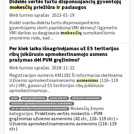
Didelės vertės turtu disponuojančių gyventojų
mokesčių
priežiūra
ir
paslaugos
Web turinio sąrašas
2023-01-19
Kodėl svarbu dideliu turtu disponuojantiems
gyventojams skirti papildomą VMI dėmesį? Ilgametis
VMI darbas su daugiausia
mokesčių
sumokančiomis
įmonėmis rodo, kad ...
Per kiek laiko išnagrinėjamas už ES teritorijos
ribų įsikūrusio apmokestinamojo asmens
prašymas dėl PVM grąžinimo?
Web turinio sąrašas
2018-11-22
Registracijos numeris KM1181 Ši informacija skelbiama:
Užsienio apmokestinamiesiems
asmenims
(116–119
str.) VMI, gavusi už ES teritorijos ribų įsikūrusio
apmokestinamojo...
pvm
pvm grąžinimas
pvmį 119 str
užsienio asmenims
užsienio apmokestinamiesiems asmenims
Mokesčių žinyno
ne es apmokestinamiesiems asmenims
kategorijos:
Pridėtinės vertės mokestis » PVM
grąžinimas užsienio asmenims (42 str., 116–119 str.) »
Užsienio apmokestinamiesiems asmenims (116–119
str.)