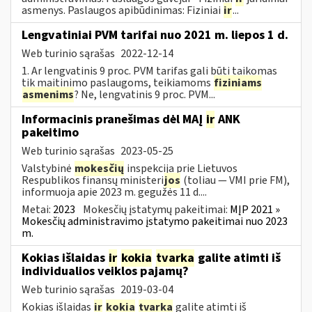
asmenys. Paslaugos apibūdinimas: Fiziniai
ir
...
Lengvatiniai PVM tarifai nuo 2021 m. liepos 1 d.
Web turinio sąrašas
2022-12-14
1. Ar lengvatinis 9 proc. PVM tarifas gali būti taikomas
tik maitinimo paslaugoms, teikiamoms
fiziniams
asmenims
? Ne, lengvatinis 9 proc. PVM...
Informacinis pranešimas dėl MAĮ
ir
ANK
pakeitimo
Web turinio sąrašas
2023-05-25
Valstybinė
mokesčių
inspekcija prie Lietuvos
Respublikos finansų ministeri
jos
(toliau — VMI prie FM),
informuoja apie 2023 m. gegužės 11 d....
Metai:
2023
Mokesčių įstatymų pakeitimai:
MĮP 2021 »
Mokesčių administravimo įstatymo pakeitimai nuo 2023
m.
Kokias išlaidas
ir
kokia
tvarka
galite atimti iš
individualios veiklos pajamų?
Web turinio sąrašas
2019-03-04
Kokias išlaidas
ir
kokia
tvarka
galite atimti iš