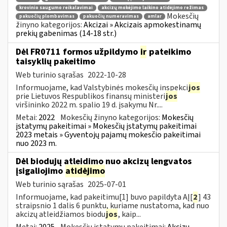
krovinio saugumo reikalavimai
akcizų mokėjimo laikino atidėjimo režimas
Mokesčių
pakuočių plombavimas
pakuočių numeravimas
amlar
žinyno kategorijos:
Akcizai » Akcizais apmokestinamų
prekių gabenimas (14-18 str.)
Dėl FR0711 formos užpildymo
ir
pateikimo
taisyklių pakeitimo
Web turinio sąrašas
2022-10-28
Informuojame, kad Valstybinės mokesčių inspekci
jos
prie Lietuvos Respublikos finansų ministeri
jos
viršininko 2022 m. spalio 19 d. įsakymu Nr....
Metai:
2022
Mokesčių žinyno kategorijos:
Mokesčių
įstatymų pakeitimai » Mokesčių įstatymų pakeitimai
2023 metais » Gyventojų pajamų mokesčio pakeitimai
nuo 2023 m.
Dėl biodujų atleidimo nuo akcizų lengvatos
įsigaliojimo
atidėjimo
Web turinio sąrašas
2025-07-01
Informuojame, kad pakeitimu[1] buvo papildyta AĮ[
2
] 43
straipsnio 1 dalis 6 punktu, kuriame nustatoma, kad nuo
akcizų atleidžiamos biodu
jos
, kaip...
Metai:
2025
Mokesčių įstatymų pakeitimai:
Akcizų