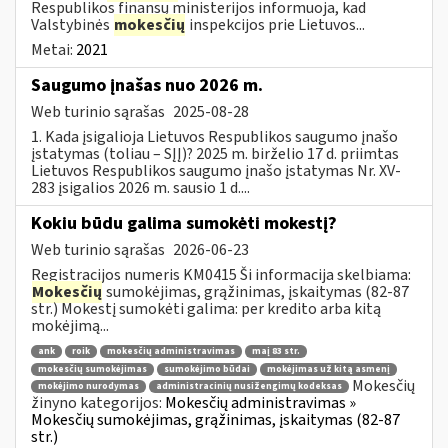
Respublikos finansų ministerijos informuoja, kad
Valstybinės
mokesčių
inspekcijos prie Lietuvos...
Metai:
2021
Saugumo įnašas nuo 2026 m.
Web turinio sąrašas
2025-08-28
1. Kada įsigalioja Lietuvos Respublikos saugumo įnašo
įstatymas (toliau – SĮĮ)? 2025 m. birželio 17 d. priimtas
Lietuvos Respublikos saugumo įnašo įstatymas Nr. XV-
283 įsigalios 2026 m. sausio 1 d....
Kokiu būdu galima sumokėti mokestį?
Web turinio sąrašas
2026-06-23
Registracijos numeris KM0415 Ši informacija skelbiama:
Mokesčių
sumokėjimas, grąžinimas, įskaitymas (82-87
str.) Mokestį sumokėti galima: per kredito arba kitą
mokėjimą...
ank
roik
mokesčių administravimas
maį 83 str.
mokesčių sumokėjimas
sumokėjimo būdai
mokėjimas už kitą asmenį
Mokesčių
mokėjimo nurodymas
administracinių nusižengimų kodeksas
žinyno kategorijos:
Mokesčių administravimas »
Mokesčių sumokėjimas, grąžinimas, įskaitymas (82-87
str.)