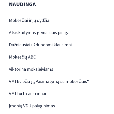
NAUDINGA
Mokesčiai ir jų dydžiai
Atsiskaitymas grynaisiais pinigais
Dažniausiai užduodami klausimai
Mokesčių ABC
Viktorina moksleiviams
VMI kviečia į „Pasimatymą su mokesčiais“
VMI turto aukcionai
Įmonių VDU palyginimas