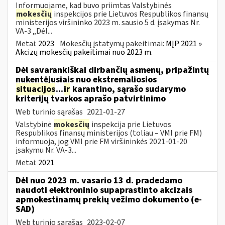
Informuojame, kad buvo priimtas Valstybinės
mokesčių
inspekcijos prie Lietuvos Respublikos finansų
ministerijos viršininko 2023 m. sausio 5 d. įsakymas Nr.
VA-3 „Dėl...
Metai:
2023
Mokesčių įstatymų pakeitimai:
MĮP 2021 »
Akcizų mokesčių pakeitimai nuo 2023 m.
Dėl savarankiškai dirbančių asmenų, pripažintų
nukentėjusiais nuo ekstremaliosios
situacijos
...
ir
karantino, sąrašo sudarymo
kriterijų tvarkos aprašo patvirtinimo
Web turinio sąrašas
2021-01-27
Valstybinė
mokesčių
inspekcija prie Lietuvos
Respublikos finansų ministerijos (toliau – VMI prie FM)
informuoja, jog VMI prie FM viršininkės 2021-01-20
įsakymu Nr. VA-3...
Metai:
2021
Dėl nuo 2023 m. vasario 13 d. pradedamo
naudoti elektroninio supaprastinto akcizais
apmokestinamų prekių vežimo dokumento (e-
SAD)
Web turinio sąrašas
2023-02-07