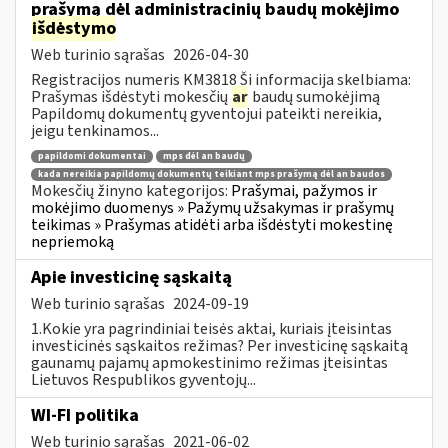
prašymą dėl administracinių baudų mokėjimo
išdėstymo
Web turinio sąrašas
2026-04-30
Registracijos numeris KM3818 Ši informacija skelbiama:
Prašymas išdėstyti mokesčių
ar
baudų sumokėjimą
Papildomų dokumentų gyventojui pateikti nereikia,
jeigu tenkinamos...
papildomi dokumentai
mps dėl an baudų
kada nereikia papildomų dokumentų teikiant mps prašymą dėl an baudos
Mokesčių žinyno kategorijos:
Prašymai, pažymos ir
mokėjimo duomenys » Pažymų užsakymas ir prašymų
teikimas » Prašymas atidėti arba išdėstyti mokestinę
nepriemoką
Apie investicinę sąskaitą
Web turinio sąrašas
2024-09-19
1.Kokie yra pagrindiniai teisės aktai, kuriais įteisintas
investicinės sąskaitos režimas? Per investicinę sąskaitą
gaunamų pajamų apmokestinimo režimas įteisintas
Lietuvos Respublikos gyventojų...
WI-FI politika
Web turinio sąrašas
2021-06-02