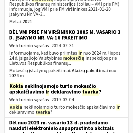
Respublikos finansų ministerijos (toliau – VMI prie FM)
informuoja, jog VMI prie FM viršininkės 2021-01-20
įsakymu Nr. VA-3...
Metai:
2021
DĖL VMI PRIE FM VIRŠININKO 2005 M. VASARIO 3
D. ĮSAKYMO NR. VA-16 PAKEITIMO
Web turinio sąrašas
2024-07-31
Informuojame, kad buvo priimtas
ir
nuo 2024 m. liepos
24 d. įsigaliojo Valstybinės
mokesčių
inspekcijos prie
Lietuvos Respublikos finansų...
Mokesčių įstatymų pakeitimai:
Akcizų pakeitimai nuo
2024 m.
Kokia
nekilnojamojo turto mokesčio
apskaičiavimo
ir
deklaravimo
tvarka
?
Web turinio sąrašas
2019-03-04
Kokia
nekilnojamojo turto mokesčio apskaičiavimo
ir
deklaravimo
tvarka
?
Dėl nuo 2023 m. vasario 13 d. pradedamo
naudoti elektroninio supaprastinto akcizais