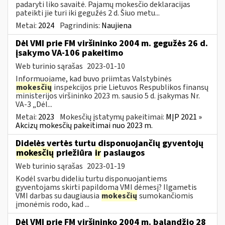
padaryti liko savaitė. Pajamų mokesčio deklaracijas
pateikti jie turi iki gegužės 2 d. Šiuo metu...
Metai:
2024
Pagrindinis:
Naujiena
Dėl VMI prie FM viršininko 2004 m. gegužės 26 d.
įsakymo VA-106 pakeitimo
Web turinio sąrašas
2023-01-10
Informuojame, kad buvo priimtas Valstybinės
mokesčių
inspekcijos prie Lietuvos Respublikos finansų
ministerijos viršininko 2023 m. sausio 5 d. įsakymas Nr.
VA-3 „Dėl...
Metai:
2023
Mokesčių įstatymų pakeitimai:
MĮP 2021 »
Akcizų mokesčių pakeitimai nuo 2023 m.
Didelės vertės turtu disponuojančių gyventojų
mokesčių
priežiūra
ir
paslaugos
Web turinio sąrašas
2023-01-19
Kodėl svarbu dideliu turtu disponuojantiems
gyventojams skirti papildomą VMI dėmesį? Ilgametis
VMI darbas su daugiausia
mokesčių
sumokančiomis
įmonėmis rodo, kad ...
Dėl VMI prie FM viršininko 2004 m. balandžio 28