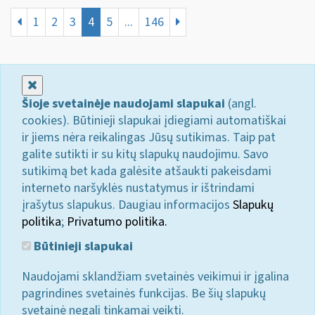
1
2
3
4
5
...
146
Uždaryti
Šioje svetainėje naudojami slapukai
(angl.
cookies). Būtinieji slapukai įdiegiami automatiškai
ir jiems nėra reikalingas Jūsų sutikimas. Taip pat
galite sutikti ir su kitų slapukų naudojimu. Savo
sutikimą bet kada galėsite atšaukti pakeisdami
interneto naršyklės nustatymus ir ištrindami
įrašytus slapukus. Daugiau informacijos
Slapukų
politika
;
Privatumo politika.
Būtinieji slapukai
Naudojami sklandžiam svetainės veikimui ir įgalina
pagrindines svetainės funkcijas. Be šių slapukų
svetainė negali tinkamai veikti.