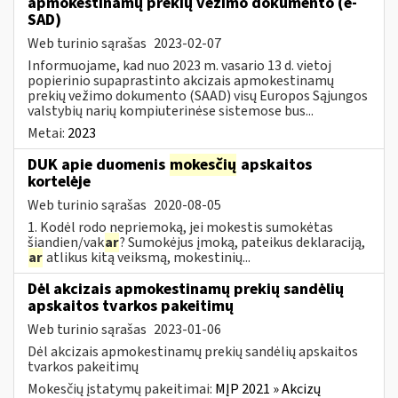
apmokestinamų prekių vežimo dokumento (e-
SAD)
Web turinio sąrašas
2023-02-07
Informuojame, kad nuo 2023 m. vasario 13 d. vietoj
popierinio supaprastinto akcizais apmokestinamų
prekių vežimo dokumento (SAAD) visų Europos Sąjungos
valstybių narių kompiuterinėse sistemose bus...
Metai:
2023
DUK apie duomenis
mokesčių
apskaitos
kortelėje
Web turinio sąrašas
2020-08-05
1. Kodėl rodo nepriemoką, jei mokestis sumokėtas
šiandien/vak
ar
? Sumokėjus įmoką, pateikus deklaraciją,
ar
atlikus kitą veiksmą, mokestinių...
Dėl akcizais apmokestinamų prekių sandėlių
apskaitos tvarkos pakeitimų
Web turinio sąrašas
2023-01-06
Dėl akcizais apmokestinamų prekių sandėlių apskaitos
tvarkos pakeitimų
Mokesčių įstatymų pakeitimai:
MĮP 2021 » Akcizų