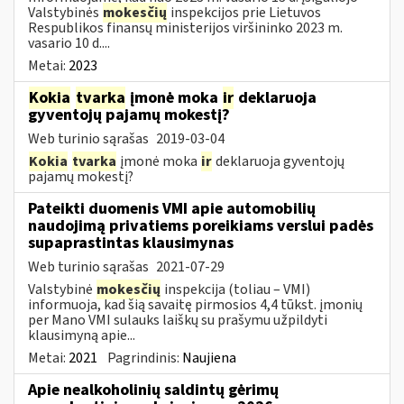
Valstybinės
mokesčių
inspekcijos prie Lietuvos
Respublikos finansų ministerijos viršininko 2023 m.
vasario 10 d....
Metai:
2023
Kokia
tvarka
įmonė moka
ir
deklaruoja
gyventojų pajamų mokestį?
Web turinio sąrašas
2019-03-04
Kokia
tvarka
įmonė moka
ir
deklaruoja gyventojų
pajamų mokestį?
Pateikti duomenis VMI apie automobilių
naudojimą privatiems poreikiams verslui padės
supaprastintas klausimynas
Web turinio sąrašas
2021-07-29
Valstybinė
mokesčių
inspekcija (toliau – VMI)
informuoja, kad šią savaitę pirmosios 4,4 tūkst. įmonių
per Mano VMI sulauks laiškų su prašymu užpildyti
klausimyną apie...
Metai:
2021
Pagrindinis:
Naujiena
Apie nealkoholinių saldintų gėrimų