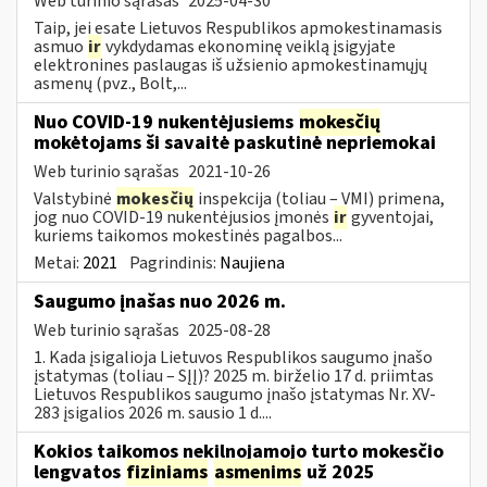
Web turinio sąrašas
2025-04-30
Taip, jei esate Lietuvos Respublikos apmokestinamasis
asmuo
ir
vykdydamas ekonominę veiklą įsigyjate
elektronines paslaugas iš užsienio apmokestinamųjų
asmenų (pvz., Bolt,...
Nuo COVID-19 nukentėjusiems
mokesčių
mokėtojams ši savaitė paskutinė nepriemokai
Web turinio sąrašas
2021-10-26
Valstybinė
mokesčių
inspekcija (toliau – VMI) primena,
jog nuo COVID-19 nukentėjusios įmonės
ir
gyventojai,
kuriems taikomos mokestinės pagalbos...
Metai:
2021
Pagrindinis:
Naujiena
Saugumo įnašas nuo 2026 m.
Web turinio sąrašas
2025-08-28
1. Kada įsigalioja Lietuvos Respublikos saugumo įnašo
įstatymas (toliau – SĮĮ)? 2025 m. birželio 17 d. priimtas
Lietuvos Respublikos saugumo įnašo įstatymas Nr. XV-
283 įsigalios 2026 m. sausio 1 d....
Kokios taikomos nekilnojamojo turto mokesčio
lengvatos
fiziniams
asmenims
už 2025