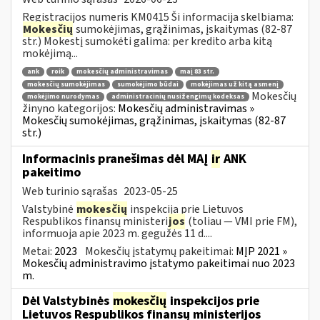
Registracijos numeris KM0415 Ši informacija skelbiama:
Mokesčių
sumokėjimas, grąžinimas, įskaitymas (82-87
str.) Mokestį sumokėti galima: per kredito arba kitą
mokėjimą...
ank
roik
mokesčių administravimas
maį 83 str.
mokesčių sumokėjimas
sumokėjimo būdai
mokėjimas už kitą asmenį
Mokesčių
mokėjimo nurodymas
administracinių nusižengimų kodeksas
žinyno kategorijos:
Mokesčių administravimas »
Mokesčių sumokėjimas, grąžinimas, įskaitymas (82-87
str.)
Informacinis pranešimas dėl MAĮ
ir
ANK
pakeitimo
Web turinio sąrašas
2023-05-25
Valstybinė
mokesčių
inspekcija prie Lietuvos
Respublikos finansų ministeri
jos
(toliau — VMI prie FM),
informuoja apie 2023 m. gegužės 11 d....
Metai:
2023
Mokesčių įstatymų pakeitimai:
MĮP 2021 »
Mokesčių administravimo įstatymo pakeitimai nuo 2023
m.
Dėl Valstybinės
mokesčių
inspekcijos prie
Lietuvos Respublikos finansų ministerijos