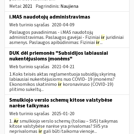
Metai:
2021
Pagrindinis:
Naujiena
i.MAS naudotojų administravimas
Web turinio sąrašas
2020-04-09
Paslaugos pavadinimas - i.MAS naudotojų
administravimas. Paslaugos gavėjai - Fiziniai
ir
juridiniai
asmenys. Paslaugos apibūdinimas: Fiziniai
ir
...
DUK dėl priemonės "Subsidijos labiausiai
nukentėjusioms įmonėms"
Web turinio sąrašas
2021-04-21
1.Koks teisės aktas reglamentuoja subsidijų skyrimą
labiausiai nukentėjusioms nuo COVID- 19 įmonėms?
Ekonomikos skatinimo
ir
koronaviruso (COVID-19)
plitimo sukeltų...
Smulkiojo verslo schemų kitose valstybėse
narėse taikymas
Web turinio sąrašas
2025-01-20
1.
Ar
smulkiojo verslo schemų (toliau – SVS) taikymas
kitose valstybėse narėse yra privalomas? SVS yra
neprivalomas
ir
gali būti taikoma vienoje...