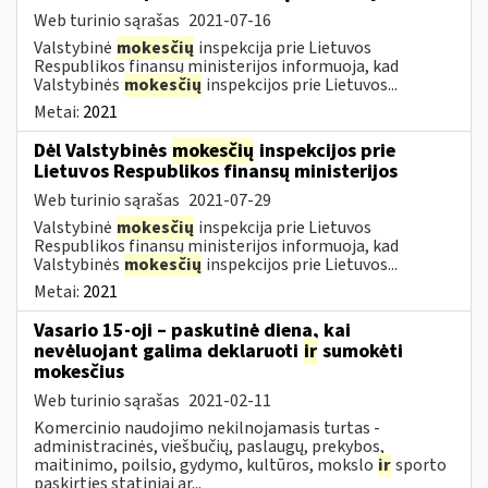
Web turinio sąrašas
2021-07-16
Valstybinė
mokesčių
inspekcija prie Lietuvos
Respublikos finansų ministerijos informuoja, kad
Valstybinės
mokesčių
inspekcijos prie Lietuvos...
Metai:
2021
Dėl Valstybinės
mokesčių
inspekcijos prie
Lietuvos Respublikos finansų ministerijos
Web turinio sąrašas
2021-07-29
Valstybinė
mokesčių
inspekcija prie Lietuvos
Respublikos finansų ministerijos informuoja, kad
Valstybinės
mokesčių
inspekcijos prie Lietuvos...
Metai:
2021
Vasario 15-oji – paskutinė diena, kai
nevėluojant galima deklaruoti
ir
sumokėti
mokesčius
Web turinio sąrašas
2021-02-11
Komercinio naudojimo nekilnojamasis turtas -
administracinės, viešbučių, paslaugų, prekybos,
maitinimo, poilsio, gydymo, kultūros, mokslo
ir
sporto
paskirties statiniai ar...