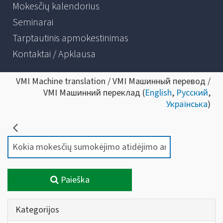
Mokesčių kalendorius
Seminarai
Tarptautinis apmokestinimas
Kontaktai / Apklausa
VMI Machine translation / VMI Машинный перевод /
VMI Машинний переклад (
English
,
Русский
,
Українська
)
Paieška
Kategorijos