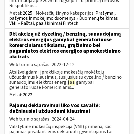
informuoja apie 2025 m. rugsėjo 11 d. priimtą Lietuvos
Respublikos...
Metai:
2025
Mokesčių žinyno kategorijos:
Prašymai,
pažymos ir mokėjimo duomenys » Duomenų teikimas
VMI » Raštai, paaiškinimai Fintech
Dėl akcizų už dyzeliną / benziną, sunaudojamą
elektros energijos gamybai generatoriuose
komerciniams tikslams, grąžinimo bei
pagamintos elektros energijos apmokestinimo
akcizais
Web turinio sąrašas
2022-12-12
Atsižvelgdami į praktikoje mokesčių mokėtojų
užduodamus klausimus, susijusius su dyzelino / benzino
sunaudojimu elektros energi
jos
gamybai
generatoriuose komerciniams...
Metai:
2022
Pajamų deklaravimui liko vos savaitė:
dažniausiai užduodami klausimai
Web turinio sąrašas
2024-04-24
Valstybinė mokesčių inspekcija (VMI) primena, kad
pajamas privalantiems deklaruoti gyventojams tai