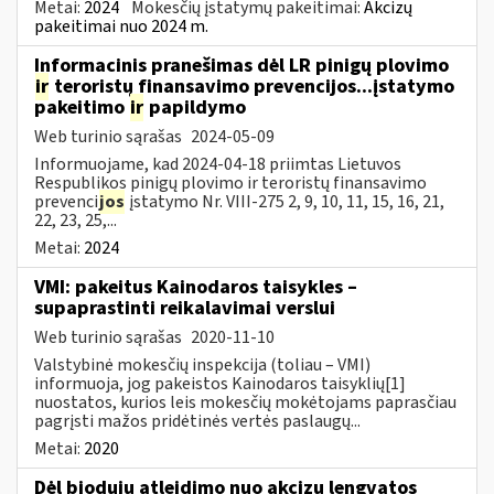
Metai:
2024
Mokesčių įstatymų pakeitimai:
Akcizų
pakeitimai nuo 2024 m.
Informacinis pranešimas dėl LR pinigų plovimo
ir
teroristų finansavimo prevencijos...įstatymo
pakeitimo
ir
papildymo
Web turinio sąrašas
2024-05-09
Informuojame, kad 2024-04-18 priimtas Lietuvos
Respublikos pinigų plovimo ir teroristų finansavimo
prevenci
jos
įstatymo Nr. VIII-275 2, 9, 10, 11, 15, 16, 21,
22, 23, 25,...
Metai:
2024
VMI: pakeitus Kainodaros taisykles –
supaprastinti reikalavimai verslui
Web turinio sąrašas
2020-11-10
Valstybinė mokesčių inspekcija (toliau – VMI)
informuoja, jog pakeistos Kainodaros taisyklių[1]
nuostatos, kurios leis mokesčių mokėtojams paprasčiau
pagrįsti mažos pridėtinės vertės paslaugų...
Metai:
2020
Dėl biodujų atleidimo nuo akcizų lengvatos