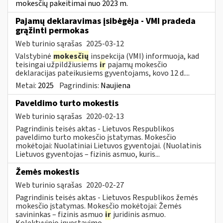
mokesčių pakeitimai nuo 2023 m.
Pajamų deklaravimas įsibėgėja - VMI pradeda
grąžinti permokas
Web turinio sąrašas
2025-03-12
Valstybinė
mokesčių
inspekcija (VMI) informuoja, kad
teisingai užpildžiusiems
ir
pajamų mokesčio
deklaracijas pateikusiems gyventojams, kovo 12 d....
Metai:
2025
Pagrindinis:
Naujiena
Paveldimo turto mokestis
Web turinio sąrašas
2020-02-13
Pagrindinis teisės aktas - Lietuvos Respublikos
paveldimo turto mokesčio įstatymas. Mokesčio
mokėtojai: Nuolatiniai Lietuvos gyventojai. (Nuolatinis
Lietuvos gyventojas – fizinis asmuo, kuris...
Žemės mokestis
Web turinio sąrašas
2020-02-27
Pagrindinis teisės aktas - Lietuvos Respublikos žemės
mokesčio įstatymas. Mokesčio mokėtojai: Žemės
savininkas – fizinis asmuo
ir
juridinis asmuo.
Kolektyvinio investavimo...