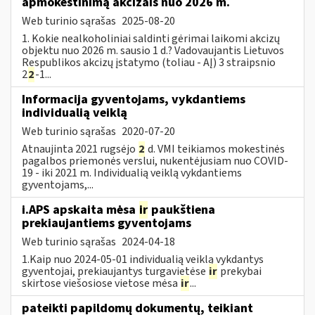
apmokestinimą akcizais nuo 2026 m.
Web turinio sąrašas
2025-08-20
1. Kokie nealkoholiniai saldinti gėrimai laikomi akcizų
objektu nuo 2026 m. sausio 1 d.? Vadovaujantis Lietuvos
Respublikos akcizų įstatymo (toliau - AĮ) 3 straipsnio
2
2
-1...
Informacija gyventojams, vykdantiems
individualią veiklą
Web turinio sąrašas
2020-07-20
Atnaujinta 2021 rugsėjo
2
d. VMI teikiamos mokestinės
pagalbos priemonės verslui, nukentėjusiam nuo COVID-
19 - iki 2021 m. Individualią veiklą vykdantiems
gyventojams,...
i.APS apskaita mėsa
ir
paukštiena
prekiaujantiems gyventojams
Web turinio sąrašas
2024-04-18
1.Kaip nuo 2024-05-01 individualią veiklą vykdantys
gyventojai, prekiaujantys turgavietėse
ir
prekybai
skirtose viešosiose vietose mėsa
ir
...
pateikti papildomų dokumentų, teikiant