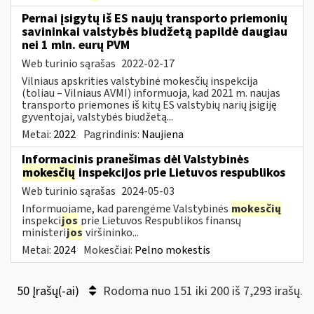
Pernai įsigytų iš ES naujų transporto priemonių
savininkai valstybės biudžetą papildė daugiau
nei 1 mln. eurų PVM
Web turinio sąrašas
2022-02-17
Vilniaus apskrities valstybinė mokesčių inspekcija
(toliau – Vilniaus AVMI) informuoja, kad 2021 m. naujas
transporto priemones iš kitų ES valstybių narių įsigiję
gyventojai, valstybės biudžetą...
Metai:
2022
Pagrindinis:
Naujiena
Informacinis pranešimas dėl Valstybinės
mokesčių
inspekcijos prie Lietuvos respublikos
Web turinio sąrašas
2024-05-03
Informuojame, kad parengėme Valstybinės
mokesčių
inspekci
jos
prie Lietuvos Respublikos finansų
ministeri
jos
viršininko...
Metai:
2024
Mokesčiai:
Pelno mokestis
50 Įrašų(-ai)
Rodoma nuo 151 iki 200 iš 7,293 irašų.