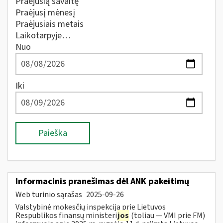
Praėjusią savaitę
Praėjusį mėnesį
Praėjusiais metais
Laikotarpyje…
Nuo
Iki
Paieška
Informacinis pranešimas dėl ANK pakeitimų
Web turinio sąrašas
2025-09-26
Valstybinė mokesčių inspekcija prie Lietuvos
Respublikos finansų ministeri
jos
(toliau — VMI prie FM)