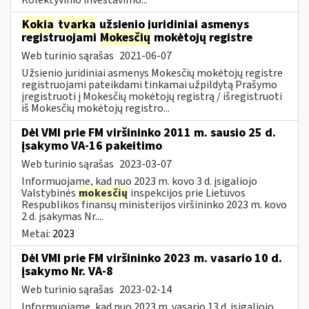
Kokia
tvarka
užsienio juridiniai asmenys
registruojami
Mokesčių
mokėtojų registre
Web turinio sąrašas
2021-06-07
Užsienio juridiniai asmenys Mokesčių mokėtojų registre
registruojami pateikdami tinkamai užpildytą Prašymo
įregistruoti į Mokesčių mokėtojų registrą / išregistruoti
iš Mokesčių mokėtojų registro...
Dėl VMI prie FM viršininko 2011 m. sausio 25 d.
įsakymo VA-16 pakeitimo
Web turinio sąrašas
2023-03-07
Informuojame, kad nuo 2023 m. kovo 3 d. įsigaliojo
Valstybinės
mokesčių
inspekcijos prie Lietuvos
Respublikos finansų ministerijos viršininko 2023 m. kovo
2 d. įsakymas Nr....
Metai:
2023
Dėl VMI prie FM viršininko 2023 m. vasario 10 d.
įsakymo Nr. VA-8
Web turinio sąrašas
2023-02-14
Informuojame, kad nuo 2023 m. vasario 13 d. įsigaliojo