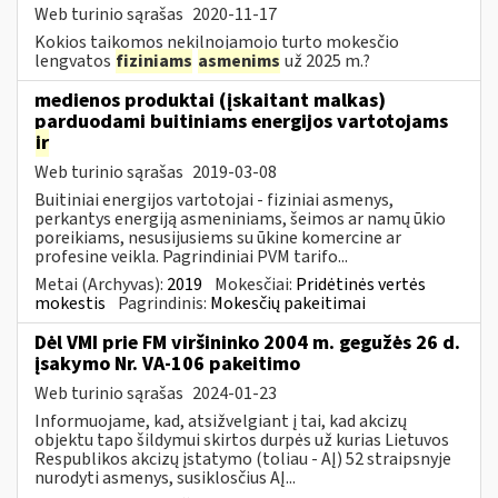
Web turinio sąrašas
2020-11-17
Kokios taikomos nekilnojamojo turto mokesčio
lengvatos
fiziniams
asmenims
už 2025 m.?
medienos produktai (įskaitant malkas)
parduodami buitiniams energijos vartotojams
ir
Web turinio sąrašas
2019-03-08
Buitiniai energijos vartotojai - fiziniai asmenys,
perkantys energiją asmeniniams, šeimos ar namų ūkio
poreikiams, nesusijusiems su ūkine komercine ar
profesine veikla. Pagrindiniai PVM tarifo...
Metai (Archyvas):
2019
Mokesčiai:
Pridėtinės vertės
mokestis
Pagrindinis:
Mokesčių pakeitimai
Dėl VMI prie FM viršininko 2004 m. gegužės 26 d.
įsakymo Nr. VA-106 pakeitimo
Web turinio sąrašas
2024-01-23
Informuojame, kad, atsižvelgiant į tai, kad akcizų
objektu tapo šildymui skirtos durpės už kurias Lietuvos
Respublikos akcizų įstatymo (toliau - AĮ) 52 straipsnyje
nurodyti asmenys, susiklosčius AĮ...