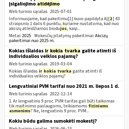
įsigaliojimo
atidėjimo
Web turinio sąrašas
2025-07-01
Informuojame, kad pakeitimu[1] buvo papildyta AĮ[
2
] 43
straipsnio 1 dalis 6 punktu, kuriame nustatoma, kad nuo
akcizų atleidžiamos biodu
jos
, kaip...
Metai:
2025
Mokesčių įstatymų pakeitimai:
Akcizų
pakeitimai nuo 2025 m.
Kokias išlaidas
ir
kokia
tvarka
galite atimti iš
individualios veiklos pajamų?
Web turinio sąrašas
2019-03-04
Kokias išlaidas
ir
kokia
tvarka
galite atimti iš
individualios veiklos pajamų?
Lengvatiniai PVM tarifai nuo 2021 m. liepos 1 d.
Web turinio sąrašas
2022-12-14
1. Ar lengvatinis 9 proc. PVM tarifas gali būti taikomas
tik maitinimo paslaugoms, teikiamoms
fiziniams
asmenims
? Ne, lengvatinis 9 proc. PVM...
Kokiu būdu galima sumokėti mokestį?
Web turinio sąrašas
2026-06-23