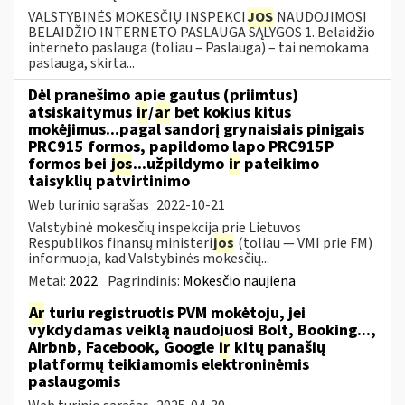
VALSTYBINĖS MOKESČIŲ INSPEKCI
JOS
NAUDOJIMOSI
BELAIDŽIO INTERNETO PASLAUGA SĄLYGOS 1. Belaidžio
interneto paslauga (toliau – Paslauga) – tai nemokama
paslauga, skirta...
Dėl pranešimo apie gautus (priimtus)
atsiskaitymus
ir
/
ar
bet kokius kitus
mokėjimus...pagal sandorį grynaisiais pinigais
PRC915 formos, papildomo lapo PRC915P
formos bei
jos
...užpildymo
ir
pateikimo
taisyklių patvirtinimo
Web turinio sąrašas
2022-10-21
Valstybinė mokesčių inspekcija prie Lietuvos
Respublikos finansų ministeri
jos
(toliau ― VMI prie FM)
informuoja, kad Valstybinės mokesčių...
Metai:
2022
Pagrindinis:
Mokesčio naujiena
Ar
turiu registruotis PVM mokėtoju, jei
vykdydamas veiklą naudojuosi Bolt, Booking...,
Airbnb, Facebook, Google
ir
kitų panašių
platformų teikiamomis elektroninėmis
paslaugomis