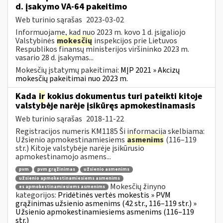
d. įsakymo VA-64 pakeitimo
Web turinio sąrašas
2023-03-02
Informuojame, kad nuo 2023 m. kovo 1 d. įsigaliojo
Valstybinės
mokesčių
inspekcijos prie Lietuvos
Respublikos finansų ministerijos viršininko 2023 m.
vasario 28 d. įsakymas...
Mokesčių įstatymų pakeitimai:
MĮP 2021 » Akcizų
mokesčių pakeitimai nuo 2023 m.
Kada
ir
kokius dokumentus turi pateikti kitoje
valstybėje narėje įsikūręs apmokestinamasis
Web turinio sąrašas
2018-11-22
Registracijos numeris KM1185 Ši informacija skelbiama:
Užsienio apmokestinamiesiems
asmenims
(116–119
str.) Kitoje valstybėje narėje įsikūrusio
apmokestinamojo asmens...
pvm
pvm grąžinimas
užsienio asmenims
užsienio apmokestinamiesiems asmenims
Mokesčių žinyno
es apmokestinamiesiems asmenims
kategorijos:
Pridėtinės vertės mokestis » PVM
grąžinimas užsienio asmenims (42 str., 116–119 str.) »
Užsienio apmokestinamiesiems asmenims (116–119
str.)