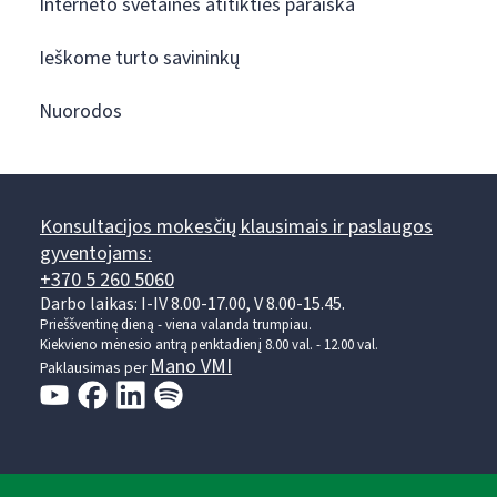
Interneto svetainės atitikties paraiška
Ieškome turto savininkų
Nuorodos
Konsultacijos mokesčių klausimais ir paslaugos
gyventojams:
+370 5 260 5060
Darbo laikas: I-IV 8.00-17.00, V 8.00-15.45.
Prieššventinę dieną - viena valanda trumpiau.
Kiekvieno mėnesio antrą penktadienį 8.00 val. - 12.00 val.
Mano VMI
Paklausimas per