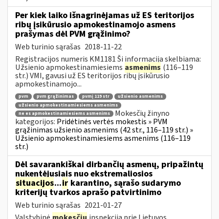
Per kiek laiko išnagrinėjamas už ES teritorijos
ribų įsikūrusio apmokestinamojo asmens
prašymas dėl PVM grąžinimo?
Web turinio sąrašas
2018-11-22
Registracijos numeris KM1181 Ši informacija skelbiama:
Užsienio apmokestinamiesiems
asmenims
(116–119
str.) VMI, gavusi už ES teritorijos ribų įsikūrusio
apmokestinamojo...
pvm
pvm grąžinimas
pvmį 119 str
užsienio asmenims
užsienio apmokestinamiesiems asmenims
Mokesčių žinyno
ne es apmokestinamiesiems asmenims
kategorijos:
Pridėtinės vertės mokestis » PVM
grąžinimas užsienio asmenims (42 str., 116–119 str.) »
Užsienio apmokestinamiesiems asmenims (116–119
str.)
Dėl savarankiškai dirbančių asmenų, pripažintų
nukentėjusiais nuo ekstremaliosios
situacijos
...
ir
karantino, sąrašo sudarymo
kriterijų tvarkos aprašo patvirtinimo
Web turinio sąrašas
2021-01-27
Valstybinė
mokesčių
inspekcija prie Lietuvos