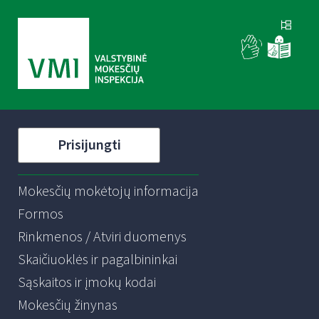
Prisijungti
Mokesčių mokėtojų informacija
Formos
Rinkmenos / Atviri duomenys
Skaičiuoklės ir pagalbininkai
Sąskaitos ir įmokų kodai
Mokesčių žinynas