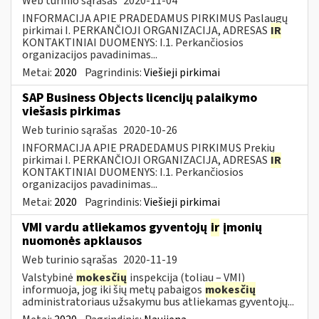
Web turinio sąrašas
2020-11-04
INFORMACIJA APIE PRADEDAMUS PIRKIMUS Paslaugų
pirkimai I. PERKANČIOJI ORGANIZACIJA, ADRESAS
IR
KONTAKTINIAI DUOMENYS: I.1. Perkančiosios
organizacijos pavadinimas...
Metai:
2020
Pagrindinis:
Viešieji pirkimai
SAP Business Objects licencijų palaikymo
viešasis pirkimas
Web turinio sąrašas
2020-10-26
INFORMACIJA APIE PRADEDAMUS PIRKIMUS Prekių
pirkimai I. PERKANČIOJI ORGANIZACIJA, ADRESAS
IR
KONTAKTINIAI DUOMENYS: I.1. Perkančiosios
organizacijos pavadinimas...
Metai:
2020
Pagrindinis:
Viešieji pirkimai
VMI vardu atliekamos gyventojų
ir
įmonių
nuomonės apklausos
Web turinio sąrašas
2020-11-19
Valstybinė
mokesčių
inspekcija (toliau – VMI)
informuoja, jog iki šių metų pabaigos
mokesčių
administratoriaus užsakymu bus atliekamas gyventojų...