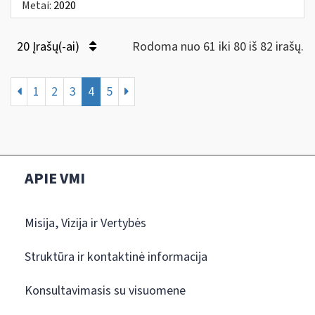
Metai:
2020
20 Įrašų(-ai)
Rodoma nuo 61 iki 80 iš 82 irašų.
1
2
3
4
5
APIE VMI
Misija, Vizija ir Vertybės
Struktūra ir kontaktinė informacija
Konsultavimasis su visuomene