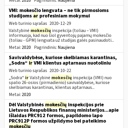
Metai:
2020
Pagrindinis:
Naujiena
VMI: mokesčio lengvata – ne tik pirmosioms
studijoms
ar
profesiniam mokymui
Web turinio sąrašas
2020-12-29
Valstybinė
mokesčių
inspekcija (toliau – VMI)
informuoja, kad nuo šiol gyventojų pajamų mokesčio
(toliau - GPM) lengvata už studijas galės pasinaudoti...
Metai:
2020
Pagrindinis:
Naujiena
Savivaldybėse, kuriose skelbiamas karantinas,
„Sodra“
ir
VMI klientus aptarnaus nuotoliniu
Web turinio sąrašas
2020-10-22
„Sodra“
ir
Valstybinė
mokesčių
inspekcija (VMI) nuo
spalio 26-osios (pirmadienio) savivaldybėse, kuriose
skelbiamas karantinas, klientus aptarnaus...
Metai:
2020
Dėl Valstybinės
mokesčių
inspekcijos prie
Lietuvos Respublikos finansų ministerijos...apie
išlaidas PRC912 formos, papildomo lapo
PRC912P formos užpildymo bei pateikimo
mokesčių