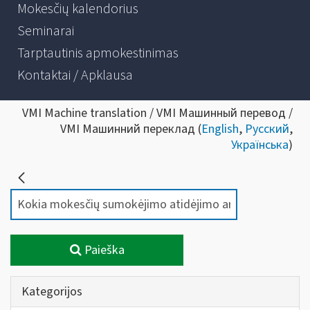
Mokesčių kalendorius
Seminarai
Tarptautinis apmokestinimas
Kontaktai / Apklausa
VMI Machine translation / VMI Машинный перевод /
VMI Машинний переклад (
English
,
Русский
,
Українська
)
Paieška
Kategorijos