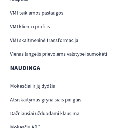
VMI teikiamos paslaugos
VMI kliento profilis
VMI skaitmeninė transformacija
Vienas langelis prievolėms valstybei sumokėti
NAUDINGA
Mokesčiai ir jų dydžiai
Atsiskaitymas grynaisiais pinigais
Dažniausiai užduodami klausimai
Mokesčių ABC