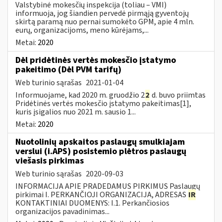
Valstybinė mokesčių inspekcija (toliau – VMI)
informuoja, jog šiandien pervedė pirmąją gyventojų
skirtą paramą nuo pernai sumokėto GPM, apie 4 mln.
eurų, organizacijoms, meno kūrėjams,...
Metai:
2020
Dėl pridėtinės vertės mokesčio įstatymo
pakeitimo (Dėl PVM tarifų)
Web turinio sąrašas
2021-01-04
Informuojame, kad 2020 m. gruodžio 2
2
d. buvo priimtas
Pridėtinės vertės mokesčio įstatymo pakeitimas[1],
kuris įsigalios nuo 2021 m. sausio 1...
Metai:
2020
Nuotolinių apskaitos paslaugų smulkiajam
verslui (i.APS) posistemio plėtros paslaugų
viešasis pirkimas
Web turinio sąrašas
2020-09-03
INFORMACIJA APIE PRADEDAMUS PIRKIMUS Paslaugų
pirkimai I. PERKANČIOJI ORGANIZACIJA, ADRESAS
IR
KONTAKTINIAI DUOMENYS: I.1. Perkančiosios
organizacijos pavadinimas...