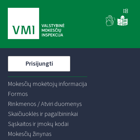
Prisijungti
Mokesčių mokėtojų informacija
Formos
Rinkmenos / Atviri duomenys
Skaičiuoklės ir pagalbininkai
Sąskaitos ir įmokų kodai
Mokesčių žinynas