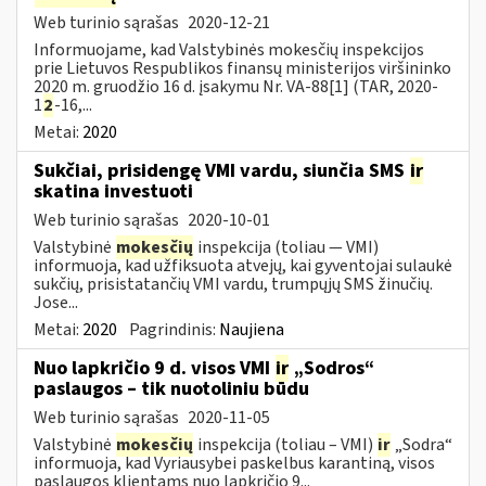
Web turinio sąrašas
2020-12-21
Informuojame, kad Valstybinės mokesčių inspekcijos
prie Lietuvos Respublikos finansų ministerijos viršininko
2020 m. gruodžio 16 d. įsakymu Nr. VA-88[1] (TAR, 2020-
1
2
-16,...
Metai:
2020
Sukčiai, prisidengę VMI vardu, siunčia SMS
ir
skatina investuoti
Web turinio sąrašas
2020-10-01
Valstybinė
mokesčių
inspekcija (toliau — VMI)
informuoja, kad užfiksuota atvejų, kai gyventojai sulaukė
sukčių, prisistatančių VMI vardu, trumpųjų SMS žinučių.
Jose...
Metai:
2020
Pagrindinis:
Naujiena
Nuo lapkričio 9 d. visos VMI
ir
„Sodros“
paslaugos – tik nuotoliniu būdu
Web turinio sąrašas
2020-11-05
Valstybinė
mokesčių
inspekcija (toliau – VMI)
ir
„Sodra“
informuoja, kad Vyriausybei paskelbus karantiną, visos
paslaugos klientams nuo lapkričio 9...