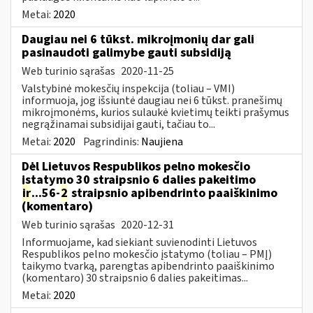
Metai:
2020
Daugiau nei 6 tūkst. mikroįmonių dar gali
pasinaudoti galimybe gauti subsidiją
Web turinio sąrašas
2020-11-25
Valstybinė mokesčių inspekcija (toliau – VMI)
informuoja, jog išsiuntė daugiau nei 6 tūkst. pranešimų
mikroįmonėms, kurios sulaukė kvietimų teikti prašymus
negrąžinamai subsidijai gauti, tačiau to...
Metai:
2020
Pagrindinis:
Naujiena
Dėl Lietuvos Respublikos pelno mokesčio
įstatymo 30 straipsnio 6 dalies pakeitimo
ir
...56-
2
straipsnio apibendrinto paaiškinimo
(komentaro)
Web turinio sąrašas
2020-12-31
Informuojame, kad siekiant suvienodinti Lietuvos
Respublikos pelno mokesčio įstatymo (toliau – PMĮ)
taikymo tvarką, parengtas apibendrinto paaiškinimo
(komentaro) 30 straipsnio 6 dalies pakeitimas...
Metai:
2020