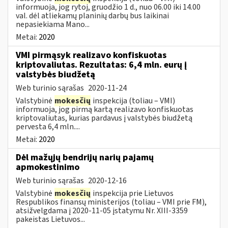
informuoja, jog rytoj, gruodžio 1 d., nuo 06.00 iki 14.00
val. dėl atliekamų planinių darbų bus laikinai
nepasiekiama Mano...
Metai:
2020
VMI pirmąsyk realizavo konfiskuotas
kriptovaliutas. Rezultatas: 6,4 mln. eurų į
valstybės biudžetą
Web turinio sąrašas
2020-11-24
Valstybinė
mokesčių
inspekcija (toliau – VMI)
informuoja, jog pirmą kartą realizavo konfiskuotas
kriptovaliutas, kurias pardavus į valstybės biudžetą
pervesta 6,4 mln....
Metai:
2020
Dėl mažųjų bendrijų narių pajamų
apmokestinimo
Web turinio sąrašas
2020-12-16
Valstybinė
mokesčių
inspekcija prie Lietuvos
Respublikos finansų ministerijos (toliau – VMI prie FM),
atsižvelgdama į 2020-11-05 įstatymu Nr. XIII-3359
pakeistas Lietuvos...