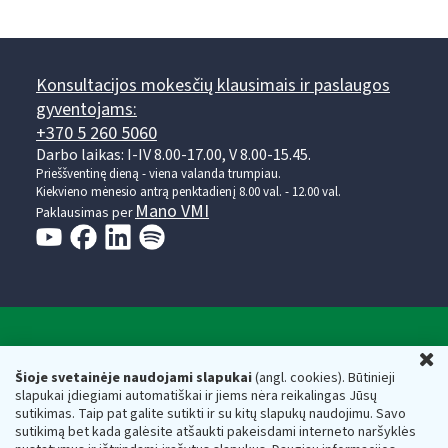
Konsultacijos mokesčių klausimais ir paslaugos
gyventojams:
+370 5 260 5060
Darbo laikas: I-IV 8.00-17.00, V 8.00-15.45.
Prieššventinę dieną - viena valanda trumpiau.
Kiekvieno mėnesio antrą penktadienį 8.00 val. - 12.00 val.
Mano VMI
Paklausimas per
Valstybinė mokesčių inspekcija prie Lietuvos
U
Respublikos finansų ministerijos
Šioje svetainėje naudojami slapukai
(angl. cookies). Būtinieji
slapukai įdiegiami automatiškai ir jiems nėra reikalingas Jūsų
Biudžetinė įstaiga. Juridinio asmens kodas — 188659752,
sutikimas. Taip pat galite sutikti ir su kitų slapukų naudojimu. Savo
adresas: Vasario 16-osios g. 14, 01107 Vilnius, Lietuva, el.paštas:
sutikimą bet kada galėsite atšaukti pakeisdami interneto naršyklės
vmi@vmi.lt
, E. pristatymo dėžutės adresas 188659752