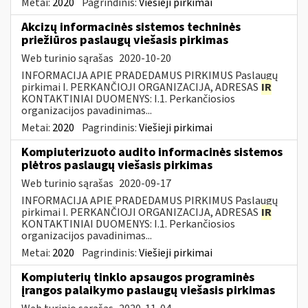
Metai:
2020
Pagrindinis:
Viešieji pirkimai
Akcizų informacinės sistemos techninės
priežiūros paslaugų viešasis pirkimas
Web turinio sąrašas
2020-10-20
INFORMACIJA APIE PRADEDAMUS PIRKIMUS Paslaugų
pirkimai I. PERKANČIOJI ORGANIZACIJA, ADRESAS
IR
KONTAKTINIAI DUOMENYS: I.1. Perkančiosios
organizacijos pavadinimas...
Metai:
2020
Pagrindinis:
Viešieji pirkimai
Kompiuterizuoto audito informacinės sistemos
plėtros paslaugų viešasis pirkimas
Web turinio sąrašas
2020-09-17
INFORMACIJA APIE PRADEDAMUS PIRKIMUS Paslaugų
pirkimai I. PERKANČIOJI ORGANIZACIJA, ADRESAS
IR
KONTAKTINIAI DUOMENYS: I.1. Perkančiosios
organizacijos pavadinimas...
Metai:
2020
Pagrindinis:
Viešieji pirkimai
Kompiuterių tinklo apsaugos programinės
įrangos palaikymo paslaugų viešasis pirkimas