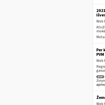
2021
išve
Web t
Atsiž
mokėt
Metai
Per 
PVM 
Web t
Regis
gavus
pvm
žinyn
apmo
Žemė
Web t