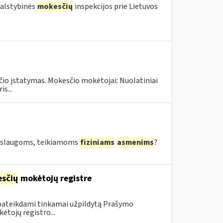
 Valstybinės
mokesčių
inspekcijos prie Lietuvos
čio įstatymas. Mokesčio mokėtojai: Nuolatiniai
s...
 paslaugoms, teikiamoms
fiziniams
asmenims
?
sčių
mokėtojų registre
 pateikdami tinkamai užpildytą Prašymo
ėtojų registro...