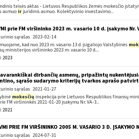
ndinis teisės aktas - Lietuvos Respublikos žemės mokesčio įstat
is asmuo
ir
juridinis asmuo. Kolektyvinio investavimo...
VMI prie FM viršininko 2023 m. vasario 10 d. įsakymo Nr. 
urinio sąrašas
2023-02-14
muojame, kad nuo 2023 m. vasario 13 d. įsigaliojo Valstybinės
mok
sų ministerijos viršininko 2023 m. vasario 10 d....
:
2023
savarankiškai dirbančių asmenų, pripažintų nukentėjusi
ntino, sąrašo sudarymo kriterijų tvarkos aprašo patvir
urinio sąrašas
2021-01-27
ybinė
mokesčių
inspekcija prie Lietuvos Respublikos finansų minis
rie FM viršininkės 2021-01-20 įsakymu Nr. VA-3...
:
2021
VMI PRIE FM VIRŠININKO 2005 M. VASARIO 3 D. ĮSAKYMO 
urinio sąrašas
2024-07-31