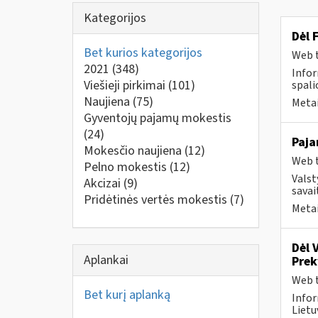
Kategorijos
Dėl 
Bet kurios kategorijos
Web t
2021
(348)
Infor
Viešieji pirkimai
(101)
spalio
Naujiena
(75)
Metai
Gyventojų pajamų mokestis
(24)
Paja
Mokesčio naujiena
(12)
Web t
Pelno mokestis
(12)
Valst
Akcizai
(9)
savai
Pridėtinės vertės mokestis
(7)
Metai
Dėl 
Aplankai
Pre
Web t
Bet kurį aplanką
Infor
Lietuv