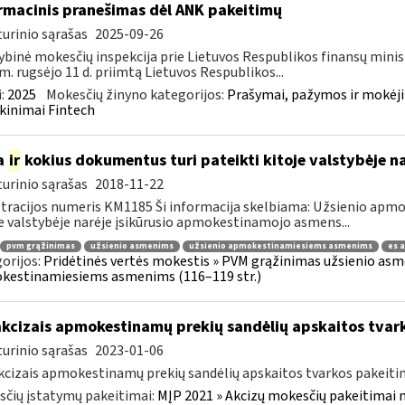
rmacinis pranešimas dėl ANK pakeitimų
urinio sąrašas
2025-09-26
ybinė mokesčių inspekcija prie Lietuvos Respublikos finansų minis
m. rugsėjo 11 d. priimtą Lietuvos Respublikos...
:
2025
Mokesčių žinyno kategorijos:
Prašymai, pažymos ir mokėj
kinimai Fintech
a
ir
kokius dokumentus turi pateikti kitoje valstybėje n
urinio sąrašas
2018-11-22
tracijos numeris KM1185 Ši informacija skelbiama: Užsienio ap
e valstybėje narėje įsikūrusio apmokestinamojo asmens...
pvm grąžinimas
užsienio asmenims
užsienio apmokestinamiesiems asmenims
es 
orijos:
Pridėtinės vertės mokestis » PVM grąžinimas užsienio asmen
kestinamiesiems asmenims (116–119 str.)
akcizais apmokestinamų prekių sandėlių apskaitos tvar
urinio sąrašas
2023-01-06
kcizais apmokestinamų prekių sandėlių apskaitos tvarkos pakeit
čių įstatymų pakeitimai:
MĮP 2021 » Akcizų mokesčių pakeitimai 