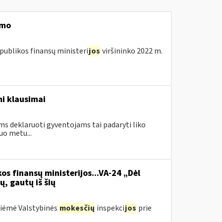
imo
publikos finansų ministeri
jos
viršininko 2022 m.
i klausimai
ms deklaruoti gyventojams tai padaryti liko
uo metu...
os finansų ministerijos...VA-24 „Dėl
ų, gautų iš šių
priėmė Valstybinės
mokesčių
inspekci
jos
prie