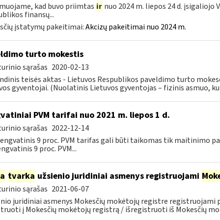
muojame, kad buvo priimtas
ir
nuo 2024 m. liepos 24 d. įsigaliojo
blikos finansų...
čių įstatymų pakeitimai:
Akcizų pakeitimai nuo 2024 m.
ldimo turto mokestis
urinio sąrašas
2020-02-13
ndinis teisės aktas - Lietuvos Respublikos paveldimo turto mokes
vos gyventojai. (Nuolatinis Lietuvos gyventojas – fizinis asmuo, kuri
vatiniai PVM tarifai nuo 2021 m. liepos 1 d.
urinio sąrašas
2022-12-14
 lengvatinis 9 proc. PVM tarifas gali būti taikomas tik maitinimo
engvatinis 9 proc. PVM...
ia
tvarka
užsienio juridiniai asmenys registruojami
Moke
urinio sąrašas
2021-06-07
nio juridiniai asmenys Mokesčių mokėtojų registre registruojami
struoti į Mokesčių mokėtojų registrą / išregistruoti iš Mokesčių mok