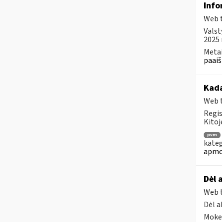
Info
Web t
Valst
2025 
Metai
paaiš
Kad
Web t
Regis
Kitoj
pvm
kateg
apmo
Dėl 
Web t
Dėl a
Mokes