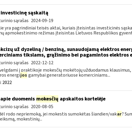
 investicinę sąskaitą
urinio sąrašas
2024-09-19
ie yra pagrindiniai teisės aktai, kuriais įteisintas investicinės są
ų apmokestinimo režimas įteisintas Lietuvos Respublikos gyvento
akcizų už dyzeliną / benziną, sunaudojamą elektros ene
rciniams tikslams, grąžinimo bei pagamintos elektros 
urinio sąrašas
2022-12-12
velgdami į praktikoje mokesčių mokėtojų užduodamus klausimus, s
ros energi
jos
gamybai generatoriuose komerciniams...
:
2022
apie duomenis
mokesčių
apskaitos kortelėje
urinio sąrašas
2020-08-05
dėl rodo nepriemoką, jei mokestis sumokėtas šiandien/vak
ar
? Su
veiksmą, mokestinių...