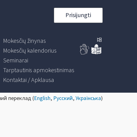
Prisijungti
Mokesčių žinynas
Mokesčių kalendorius
Seminarai
Tarptautinis apmokestinimas
Kontaktai / Apklausa
ний переклад (
English
,
Русский
,
Українська
)