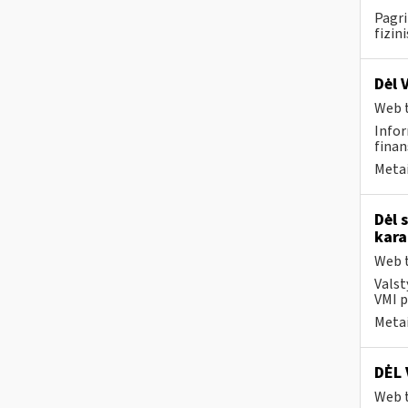
Pagri
fizin
Dėl 
Web t
Infor
finan
Metai
Dėl 
kara
Web t
Valst
VMI p
Metai
DĖL 
Web t