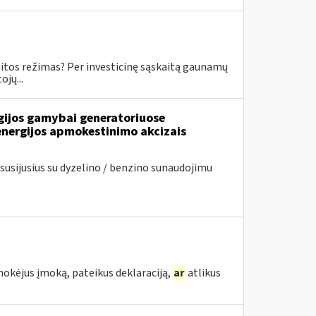
skaitos režimas? Per investicinę sąskaitą gaunamų
jų...
rgijos gamybai generatoriuose
energijos apmokestinimo akcizais
usijusius su dyzelino / benzino sunaudojimu
mokėjus įmoką, pateikus deklaraciją,
ar
atlikus