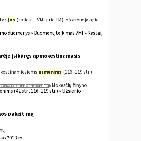
teri
jos
(toliau — VMI prie FM) informuoja apie
imo duomenys » Duomenų teikimas VMI » Raštai,
arėje įsikūręs apmokestinamasis
mokestinamiesiems
asmenims
(116–119 str.)
Mokesčių žinyno
apmokestinamiesiems asmenims
ims (42 str., 116–119 str.) » Užsienio
kos pakeitimų
imų
nuo 2023 m.