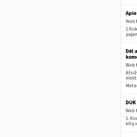
Apie
Web t
1.Kok
pajam
Dėl 
kome
Web t
Atsiž
elekt
Metai
DUK 
Web t
1. Ko
kitą 