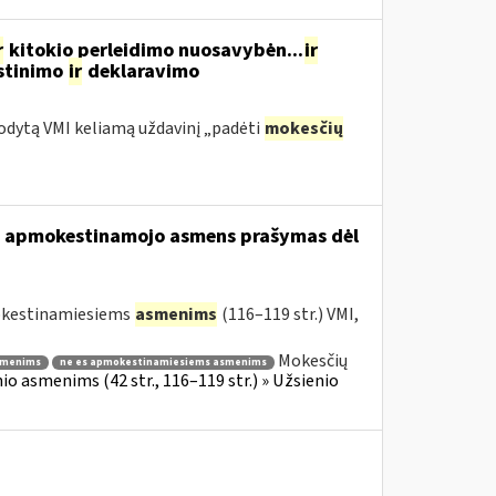
r
kitokio perleidimo nuosavybėn...
ir
estinimo
ir
deklaravimo
odytą VMI keliamą uždavinį „padėti
mokesčių
usio apmokestinamojo asmens prašymas dėl
mokestinamiesiems
asmenims
(116–119 str.) VMI,
Mokesčių
smenims
ne es apmokestinamiesiems asmenims
o asmenims (42 str., 116–119 str.) » Užsienio