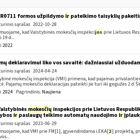
FR0711 formos užpildymo
ir
pateikimo taisyklių pakeit
urinio sąrašas
2022-10-28
muojame, kad Valstybinės mokesčių inspekci
jos
prie Lietuvos Res
 19 d....
:
2022
mų deklaravimui liko vos savaitė: dažniausiai užduodam
urinio sąrašas
2024-04-24
ybinė mokesčių inspekcija (VMI) primena, kad pajamas privalantie
tė. Pajamų mokesčio deklaracijas pateikti jie turi iki gegužės 2 d. Ši
:
2024
Pagrindinis:
Naujiena
Valstybinės
mokesčių
inspekcijos prie Lietuvos Respublik
kybos
ir
paslaugų teikimo automatų naudojimo
ir
įplauk
urinio sąrašas
2023-06-29
muojame, kad VMI prie FM[1], įgyvendindama i.EKA[
2
] projektą, 
os...