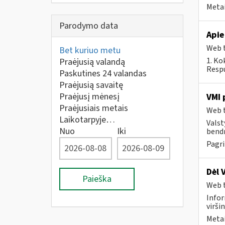
Metai
Parodymo data
Apie
Web t
Bet kuriuo metu
1. Ko
Praėjusią valandą
Respu
Paskutines 24 valandas
Praėjusią savaitę
Praėjusį mėnesį
VMI 
Praėjusiais metais
Web t
Laikotarpyje…
Valst
Nuo
Iki
bendr
Pagri
Dėl 
Paieška
Web t
Infor
virši
Metai