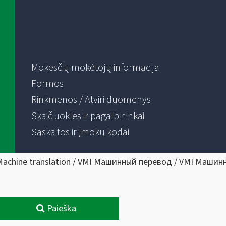
Mokesčių mokėtojų informacija
Formos
Rinkmenos / Atviri duomenys
Skaičiuoklės ir pagalbininkai
Sąskaitos ir įmokų kodai
Machine translation / VMI Машинный перевод / VMI Машин
Paieška