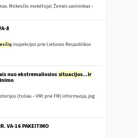
ymas. Mokesčio mokėtojai: Žemės savininkas –
VA-8
esčių
inspekcijos prie Lietuvos Respublikos
ais nuo ekstremaliosios
situacijos
...
ir
tinimo
terijos (toliau – VMI prie FM) informuoja, jog
NR. VA-16 PAKEITIMO