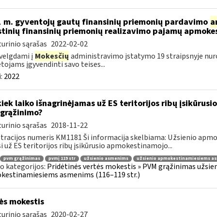
 m. gyventojų gautų finansinių priemonių pardavimo
a
stinių finansinių priemonių realizavimo pajamų apmok
urinio sąrašas
2022-02-02
velgdami į
Mokesčių
administravimo įstatymo 19 straipsnyje nur
ojams įgyvendinti savo teises...
:
2022
kiek laiko išnagrinėjamas už ES teritorijos ribų įsikūr
grąžinimo?
urinio sąrašas
2018-11-22
tracijos numeris KM1181 Ši informacija skelbiama: Užsienio ap
i už ES teritorijos ribų įsikūrusio apmokestinamojo...
pvm grąžinimas
pvmį 119 str
užsienio asmenims
užsienio apmokestinamiesiems a
o kategorijos:
Pridėtinės vertės mokestis » PVM grąžinimas užsieni
kestinamiesiems asmenims (116–119 str.)
s mokestis
urinio sąrašas
2020-02-27