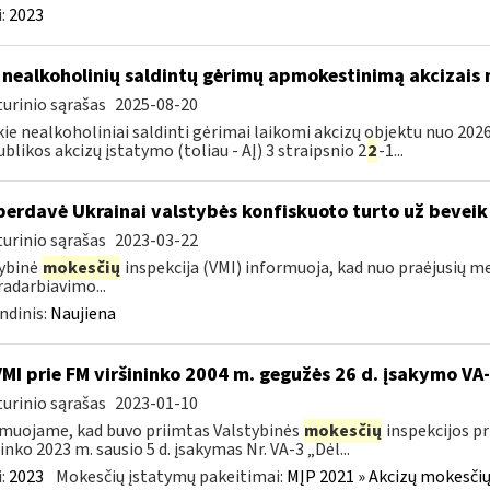
:
2023
 nealkoholinių saldintų gėrimų apmokestinimą akcizais
urinio sąrašas
2025-08-20
kie nealkoholiniai saldinti gėrimai laikomi akcizų objektu nuo 2026
blikos akcizų įstatymo (toliau - AĮ) 3 straipsnio 2
2
-1...
perdavė Ukrainai valstybės konfiskuoto turto už beveik
urinio sąrašas
2023-03-22
ybinė
mokesčių
inspekcija (VMI) informuoja, kad nuo praėjusių m
adarbiavimo...
ndinis:
Naujiena
VMI prie FM viršininko 2004 m. gegužės 26 d. įsakymo V
urinio sąrašas
2023-01-10
muojame, kad buvo priimtas Valstybinės
mokesčių
inspekcijos pr
ninko 2023 m. sausio 5 d. įsakymas Nr. VA-3 „Dėl...
:
2023
Mokesčių įstatymų pakeitimai:
MĮP 2021 » Akcizų mokesčių