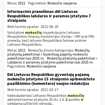
Metai:
2022
Pagrindinis:
Mokesčio naujiena
Informacinis pranešimas dėl Lietuvos
Respublikos labdaros
ir
paramos įstatymo 7
straipsnio
Web turinio sąrašas
2022-06-20
Valstybinė
mokesčių
inspekcija prie Lietuvos
Respublikos finansų ministerijos (toliau – VMI prie FM)
praneša, kad Lietuvos Respublikos Seimas priėmė
Lietuvos Respublikos...
Metai:
2022
Mokesčių žinyno kategorijos:
Mokesčių
įstatymų pakeitimai » Gyventojų pajamų mokesčio
pakeitimai nuo 2025 m.
Mokesčių įstatymų pakeitimai »
Labdaros ir paramos įstatymo pakeitimai nuo 2025 m.
Pagrindinis:
Mokesčio naujiena
Dėl Lietuvos Respublikos gyventojų pajamų
mokesčio įstatymo 15 straipsnio apibendrinto
paaiškinimo (komentaro) naujos redakcijos
Web turinio sąrašas
2021-02-17
Vadovaudamasi Lietuvos Respublikos
mokesčių
administravimo įstatymo 25 str. 1 d.
2
punktu
ir
siekdama užtikrinti vienodą...