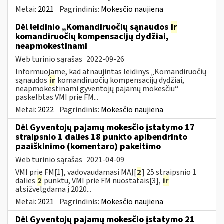
Metai:
2021
Pagrindinis:
Mokesčio naujiena
Dėl leidinio „Komandiruočių sąnaudos
ir
komandiruočių kompensacijų dydžiai,
neapmokestinami
Web turinio sąrašas
2022-09-26
Informuojame, kad atnaujintas leidinys „Komandiruočių
sąnaudos
ir
komandiruočių kompensacijų dydžiai,
neapmokestinami gyventojų pajamų mokesčiu“
paskelbtas VMI prie FM...
Metai:
2022
Pagrindinis:
Mokesčio naujiena
Dėl Gyventojų pajamų mokesčio įstatymo 17
straipsnio 1 dalies 18 punkto apibendrinto
paaiškinimo (komentaro) pakeitimo
Web turinio sąrašas
2021-04-09
VMI prie FM[1], vadovaudamasi MAĮ[
2
] 25 straipsnio 1
dalies
2
punktu, VMI prie FM nuostatais[3],
ir
atsižvelgdama į 2020...
Metai:
2021
Pagrindinis:
Mokesčio naujiena
Dėl Gyventojų pajamų mokesčio įstatymo 21