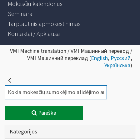
Mokesčių kalendorius
Seminarai
Tarptautinis apmokestinimas
Kontaktai / Apklausa
VMI Machine translation / VMI Машинный перевод /
VMI Машинний переклад (
English
,
Русский
,
Українська
)
Paieška
Kategorijos