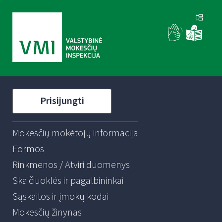
Prisijungti
Mokesčių mokėtojų informacija
Formos
Rinkmenos / Atviri duomenys
Skaičiuoklės ir pagalbininkai
Sąskaitos ir įmokų kodai
Mokesčių žinynas