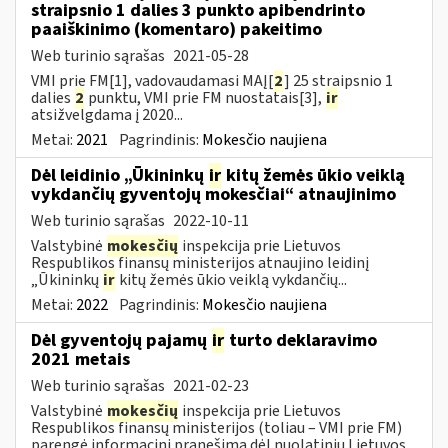
straipsnio 1 dalies 3 punkto apibendrinto
paaiškinimo (komentaro) pakeitimo
Web turinio sąrašas
2021-05-28
VMI prie FM[1], vadovaudamasi MAĮ[
2
] 25 straipsnio 1
dalies
2
punktu, VMI prie FM nuostatais[3],
ir
atsižvelgdama į 2020...
Metai:
2021
Pagrindinis:
Mokesčio naujiena
Dėl leidinio „Ūkininkų
ir
kitų žemės ūkio veiklą
vykdančių gyventojų mokesčiai“ atnaujinimo
Web turinio sąrašas
2022-10-11
Valstybinė
mokesčių
inspekcija prie Lietuvos
Respublikos finansų ministerijos atnaujino leidinį
„Ūkininkų
ir
kitų žemės ūkio veiklą vykdančių...
Metai:
2022
Pagrindinis:
Mokesčio naujiena
Dėl gyventojų pajamų
ir
turto deklaravimo
2021 metais
Web turinio sąrašas
2021-02-23
Valstybinė
mokesčių
inspekcija prie Lietuvos
Respublikos finansų ministerijos (toliau – VMI prie FM)
parengė informacinį pranešimą dėl nuolatinių Lietuvos