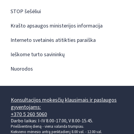
STOP šešėliui
Krašto apsaugos ministerijos informacija
Interneto svetainės atitikties paraiška
Ieškome turto savininkų
Nuorodos
Konsultacijos mokesčių klausimais ir paslaugos
gyventojams:
+370 5 260 5060
Darbo laikas: I-IV 8.00-17.00, V 8.00-15.45.
Prieššventinę dieną - viena valanda trumpiau.
Kiekvieno mėnesio antrą penktadienį 8.00 val. - 12.00 val.