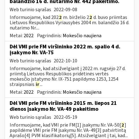
balandžio 16 d. nutarimo Nr. 442 pakeitimo.
Web turinio sąrašas
2022-09-08
Informuojame, kad 202
2
m. birželio 2
2
d. buvo priimtas
Lietuvos Respublikos Vyriausybės 2004 m. balandžio 16 d.
nutarimo Nr....
Metai:
2022
Pagrindinis:
Mokesčio naujiena
Dėl VMI prie FM viršininko 2022 m. spalio 4 d.
įsakymo Nr. VA-75
Web turinio sąrašas
2022-10-10
Informuojame, kad atsižvelgiant į 2022 m. rugsėjo 27 d.
priimtą Lietuvos Respublikos pridėtinės vertės
mokesčio įstatymo Nr. IX-751 papildymo 1253, 1254
straipsniais
ir
...
Metai:
2022
Pagrindinis:
Mokesčio naujiena
Dėl VMI prie FM viršininko 2015 m. liepos 21
dienos įsakymo Nr. VA-49 pakeitimo
Web turinio sąrašas
2022-05-19
Informuojame, kad VMI prie FM[1] įsakymu Nr. VA-50[
2
]
papildėme VMI prie FM įsakymu Nr. VA-49[3] patvirtintą
Aprašo[4] PVM klasifikatorių[5]. Atsižvelgiant į tai, kad...