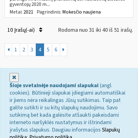
gyventojų 2020 m....
Metai:
2021
Pagrindinis:
Mokesčio naujiena
10 Įrašų(-ai)
Rodoma nuo 31 iki 40 iš 51 irašų.
1
2
3
4
5
6
Uždaryti
Šioje svetainėje naudojami slapukai
(angl.
cookies). Būtinieji slapukai įdiegiami automatiškai
ir jiems nėra reikalingas Jūsų sutikimas. Taip pat
galite sutikti ir su kitų slapukų naudojimu. Savo
sutikimą bet kada galėsite atšaukti pakeisdami
interneto naršyklės nustatymus ir ištrindami
įrašytus slapukus. Daugiau informacijos
Slapukų
politika
;
Privatumo politika.