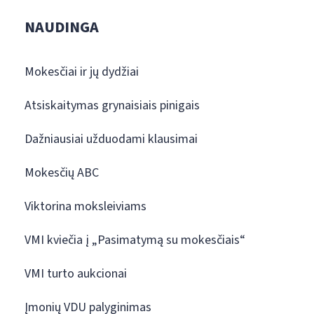
NAUDINGA
Mokesčiai ir jų dydžiai
Atsiskaitymas grynaisiais pinigais
Dažniausiai užduodami klausimai
Mokesčių ABC
Viktorina moksleiviams
VMI kviečia į „Pasimatymą su mokesčiais“
VMI turto aukcionai
Įmonių VDU palyginimas