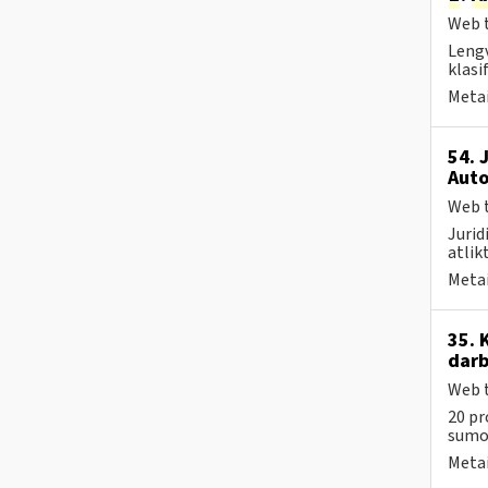
Web t
Lengv
klasi
Metai
54. 
Auto
Web t
Jurid
atlik
Metai
35. 
darb
Web t
20 pr
sumos
Metai