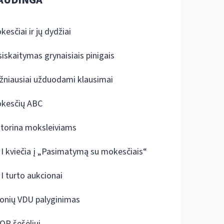
AUDINGA
kesčiai ir jų dydžiai
siskaitymas grynaisiais pinigais
žniausiai užduodami klausimai
kesčių ABC
ktorina moksleiviams
I kviečia į „Pasimatymą su mokesčiais“
I turto aukcionai
onių VDU palyginimas
OP šešėliui