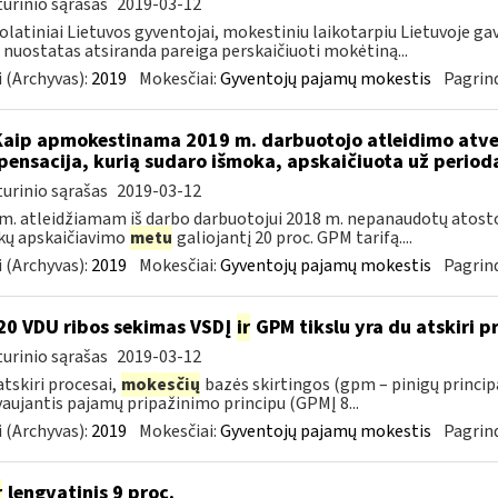
urinio sąrašas
2019-03-12
latiniai Lietuvos gyventojai, mokestiniu laikotarpiu Lietuvoje gav
nuostatas atsiranda pareiga perskaičiuoti mokėtiną...
 (Archyvas):
2019
Mokesčiai:
Gyventojų pajamų mokestis
Pagrind
Kaip apmokestinama 2019 m. darbuotojo atleidimo atv
ensacija, kurią sudaro išmoka, apskaičiuota už periodą 
urinio sąrašas
2019-03-12
m. atleidžiamam iš darbo darbuotojui 2018 m. nepanaudotų ato
kų apskaičiavimo
metu
galiojantį 20 proc. GPM tarifą....
 (Archyvas):
2019
Mokesčiai:
Gyventojų pajamų mokestis
Pagrind
0 VDU ribos sekimas VSDĮ
ir
GPM tikslu yra du atskiri pro
urinio sąrašas
2019-03-12
 atskiri procesai,
mokesčių
bazės skirtingos (gpm – pinigų princip
aujantis pajamų pripažinimo principu (GPMĮ 8...
 (Archyvas):
2019
Mokesčiai:
Gyventojų pajamų mokestis
Pagrind
r
lengvatinis 9 proc.