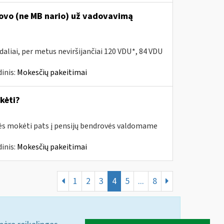
dovo (ne MB nario) už vadovavimą
daliai, per metus neviršijančiai 120 VDU*, 84 VDU
inis:
Mokesčių pakeitimai
kėti?
rės mokėti pats į pensijų bendrovės valdomame
inis:
Mokesčių pakeitimai
1
2
3
4
5
...
8