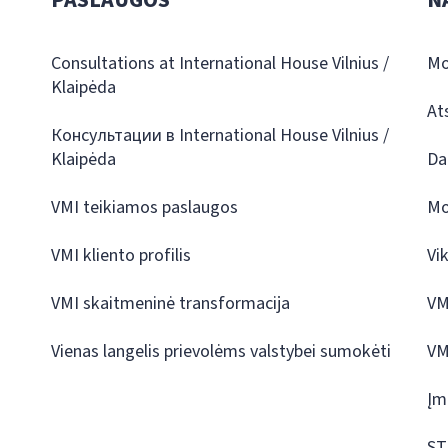
PASLAUGOS
N
Consultations at International House Vilnius /
Mo
Klaipėda
At
Консультации в International House Vilnius /
Klaipėda
Da
VMI teikiamos paslaugos
Mo
VMI kliento profilis
Vi
VMI skaitmeninė transformacija
VM
Vienas langelis prievolėms valstybei sumokėti
VM
Įm
ST