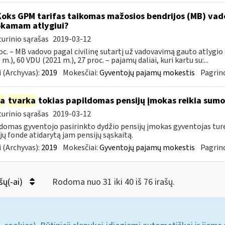
Koks GPM tarifas taikomas mažosios bendrijos (MB) va
kamam atlygiui?
urinio sąrašas
2019-03-12
oc. – MB vadovo pagal civilinę sutartį už vadovavimą gauto atlygio 
 m.), 60 VDU (2021 m.), 27 proc. – pajamų daliai, kuri kartu su:...
 (Archyvas):
2019
Mokesčiai:
Gyventojų pajamų mokestis
Pagrind
ia
tvarka
tokias papildomas pensijų įmokas reikia sumo
urinio sąrašas
2019-03-12
domas gyventojo pasirinkto dydžio pensijų įmokas gyventojas tu
jų fonde atidarytą jam pensijų sąskaitą.
 (Archyvas):
2019
Mokesčiai:
Gyventojų pajamų mokestis
Pagrind
šų(-ai)
Rodoma nuo 31 iki 40 iš 76 irašų.