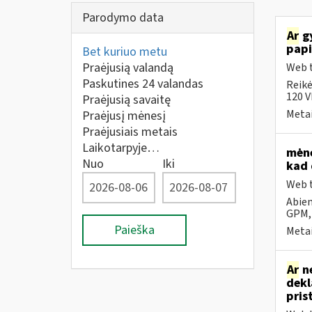
Parodymo data
Ar
gy
papi
Bet kuriuo metu
Praėjusią valandą
Web t
Paskutines 24 valandas
Reikė
120 V
Praėjusią savaitę
Metai
Praėjusį mėnesį
Praėjusiais metais
Laikotarpyje…
mėne
Nuo
Iki
kad 
Web t
Abiem
GPM,
Paieška
Metai
Ar
ne
dekl
pris