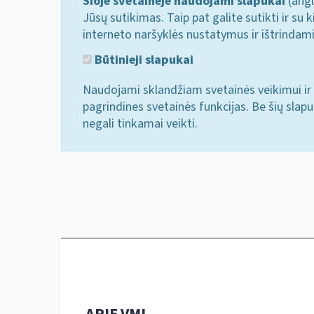
Šioje svetainėje naudojami slapukai
(angl
Jūsų sutikimas. Taip pat galite sutikti ir s
interneto naršyklės nustatymus ir ištrindam
Būtinieji slapukai
Naudojami sklandžiam svetainės veikimui ir 
pagrindines svetainės funkcijas. Be šių slap
negali tinkamai veikti.