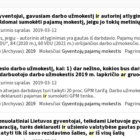
ventojui, gavusiam darbo užmokestį
ir
autorinį atlygi
ldomai sumokėti pajamų mokestį, jeigu jo tokių metin
urinio sąrašas
2019-03-12
s, jeigu: - autorinis atlyginimas yra gautas iš darbdavio. Pajamų 
DU*, 84 (2020 m.), 60 VDU (2021 m.) viršijančios darbo užmokesčio..
 (Archyvas):
2019
Mokesčiai:
Gyventojų pajamų mokestis
Pagrind
sio darbo užmokestį, kai: 1) dar nežino, kokios bus d
darbuotojo darbo užmokestis 2019 m. lapkričio
ar
gruo
urinio sąrašas
2019-03-12
 atvejais darbdavys turi taikyti 20 proc. GPM tarifą. Darbo užmokes
 deklaruoti pajamas
ir
sumokėti GPM tenka...
 (Archyvas):
2019
Mokesčiai:
Gyventojų pajamų mokestis
Pagrind
nuolatiniai Lietuvos gyventojai, teikdami Lietuvoje gy
araciją, turės deklaruoti
ir
užsienio valstybėse gautas p
tatyti tik iš savo rezidavimo šalies,
ar
iš visų šalių