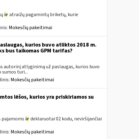
kų
ir
atraižų pagamintų briketų, kurie
nis:
Mokesčių pakeitimai
aslaugas, kurios buvo atliktos 2018 m.
oks bus taikomas GPM tarifas?
 autorinį atlyginimą už paslaugas, kurios buvo
sumos turi...
inis:
Mokesčių pakeitimai
tos lėšos, kurios yra priskiriamos su
oms pajamoms
ir
deklaruotai 02 kodu, neviršijančiai
inis:
Mokesčių pakeitimai