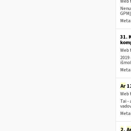
Web t
Nenuo
GPMĮ 
Metai
31. 
komp
Web t
2019 
išmo
Metai
Ar
12
Web t
Tai -
vadov
Metai
2
.
A