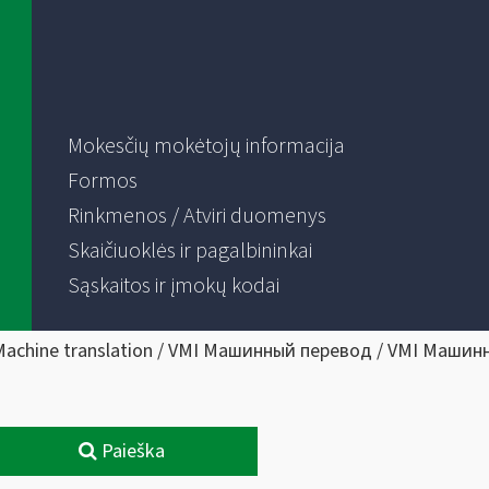
Mokesčių mokėtojų informacija
Formos
Rinkmenos / Atviri duomenys
Skaičiuoklės ir pagalbininkai
Sąskaitos ir įmokų kodai
Machine translation / VMI Машинный перевод / VMI Машин
Paieška