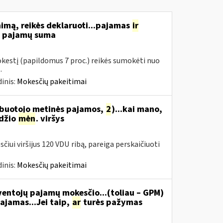
nimą, reikės deklaruoti...pajamas
ir
ių pajamų suma
mokestį (papildomus 7 proc.) reikės sumokėti nuo
.
inis:
Mokesčių pakeitimai
arbuotojo metinės pajamos,
2
)...kai mano,
džio
mėn
. viršys
čiui viršijus 120 VDU ribą, pareiga perskaičiuoti
inis:
Mokesčių pakeitimai
ventojų pajamų mokesčio...(toliau – GPM)
ajamas...Jei taip,
ar
turės pažymas