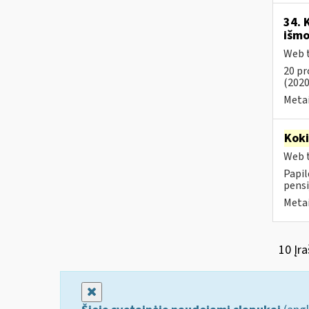
34. 
išmo
Web t
20 pr
(2020
Metai
Kok
Web t
Papil
pensi
Metai
10 Įra
Uždaryti