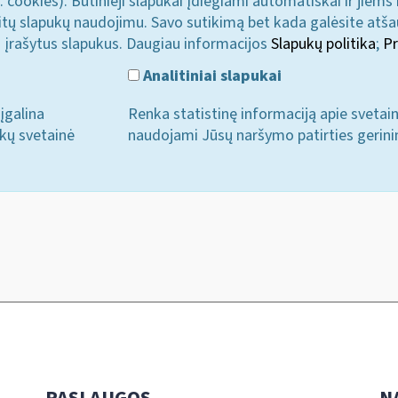
. cookies). Būtinieji slapukai įdiegiami automatiškai ir jiems
u kitų slapukų naudojimu. Savo sutikimą bet kada galėsite atš
i įrašytus slapukus. Daugiau informacijos
Slapukų politika
;
Pr
Analitiniai slapukai
įgalina
Renka statistinę informaciją apie svetai
ukų svetainė
naudojami Jūsų naršymo patirties gerini