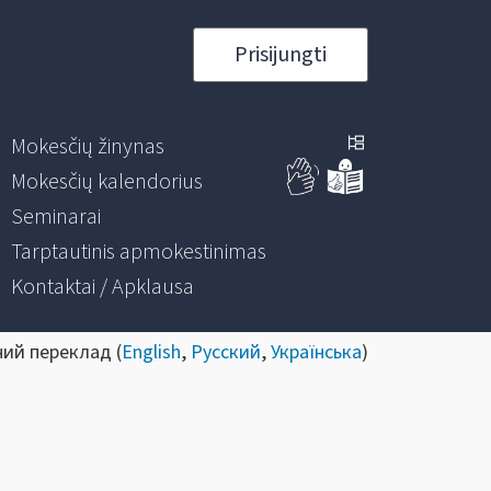
Prisijungti
Mokesčių žinynas
Mokesčių kalendorius
Seminarai
Tarptautinis apmokestinimas
Kontaktai / Apklausa
ний переклад (
English
,
Русский
,
Українська
)