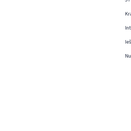
Kr
In
Ie
Nu