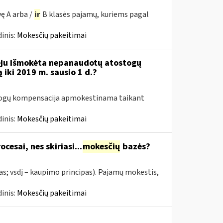
ę A arba /
ir
B klasės pajamų, kuriems pagal
inis:
Mokesčių pakeitimai
eju išmokėta nepanaudotų atostogų
iki 2019 m. sausio 1 d.?
stogų kompensacija apmokestinama taikant
inis:
Mokesčių pakeitimai
cesai, nes skiriasi...
mokesčių
bazės?
as; vsdį – kaupimo principas). Pajamų mokestis,
inis:
Mokesčių pakeitimai