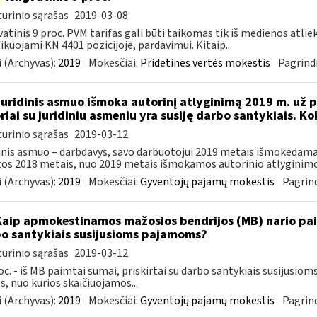
urinio sąrašas
2019-03-08
atinis 9 proc. PVM tarifas gali būti taikomas tik iš medienos atlie
fikuojami KN 4401 pozicijoje, pardavimui. Kitaip...
 (Archyvas):
2019
Mokesčiai:
Pridėtinės vertės mokestis
Pagrindi
Juridinis asmuo išmoka autorinį atlyginimą 2019 m. už p
riai su juridiniu asmeniu yra susiję darbo santykiais. K
urinio sąrašas
2019-03-12
inis asmuo – darbdavys, savo darbuotojui 2019 metais išmokėdamas
tos 2018 metais, nuo 2019 metais išmokamos autorinio atlyginimo 
 (Archyvas):
2019
Mokesčiai:
Gyventojų pajamų mokestis
Pagrind
Kaip apmokestinamos mažosios bendrijos (MB) nario paim
o santykiais susijusioms pajamoms?
urinio sąrašas
2019-03-12
oc. - iš MB paimtai sumai, priskirtai su darbo santykiais susijusi
, nuo kurios skaičiuojamos...
 (Archyvas):
2019
Mokesčiai:
Gyventojų pajamų mokestis
Pagrind