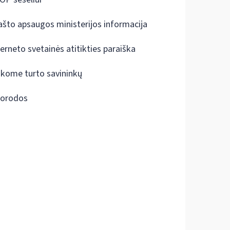
ašto apsaugos ministerijos informacija
terneto svetainės atitikties paraiška
škome turto savininkų
orodos