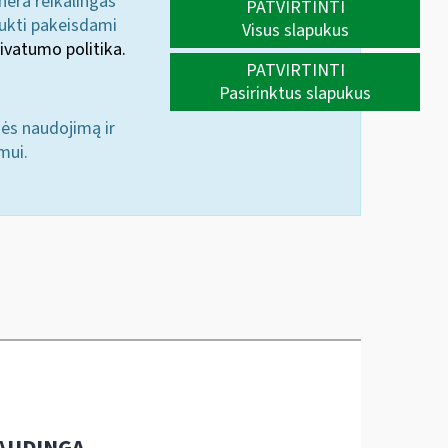
 nėra reikalingas
PATVIRTINTI
aukti pakeisdami
Visus slapukus
ivatumo politika.
PATVIRTINTI
Pasirinktus slapukus
nės naudojimą ir
mui.