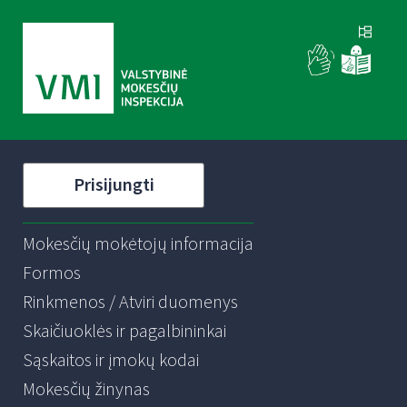
Prisijungti
Mokesčių mokėtojų informacija
Formos
Rinkmenos / Atviri duomenys
Skaičiuoklės ir pagalbininkai
Sąskaitos ir įmokų kodai
Mokesčių žinynas