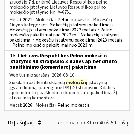
gruodžio 7 d. priėmė Lietuvos Respublikos pelno
mokesčio įstatymo Lietuvos Respublikos pelno
mokesčio įstatymo Nr. IX-675...
Metai:
2021
Mokesčiai:
Pelno mokestis
Mokesčių
žinyno kategorijos:
Mokesčių įstatymų pakeitimai »
Mokesčių įstatymų pakeitimai 2022 metais » Pelno
mokesčio pakeitimai nuo 2022 m.
Mokesčių įstatymų
pakeitimai » Mokesčių įstatymų pakeitimai 2023 metais
» Pelno mokesčio pakeitimai nuo 2023 m.
Dėl Lietuvos Respublikos Pelno mokesčio
įstatymo 40 straipsnio 3 dalies apibendrinto
paaiškinimo (komentaro) pakeitimo
Web turinio sąrašas
2026-08-10
Siekdami užtikrinti sklandų
mokesčių
įstatymų
įgyvendinimą, parengėme PMĮ 40 straipsnio 3 dalies
apibendrinto paaiškinimo (komentaro) pakeitimą. Šį
atnaujintą komentarą...
Metai:
2026
Mokesčiai:
Pelno mokestis
10 Įrašų(-ai)
Rodoma nuo 31 iki 40 iš 50 irašų.