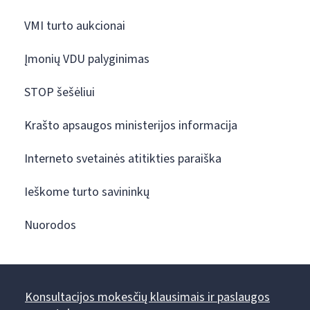
VMI turto aukcionai
Įmonių VDU palyginimas
STOP šešėliui
Krašto apsaugos ministerijos informacija
Interneto svetainės atitikties paraiška
Ieškome turto savininkų
Nuorodos
Konsultacijos mokesčių klausimais ir paslaugos