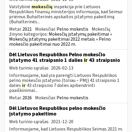
Valstybinė
mokesčių
inspekcija prie Lietuvos
Respublikos finansų ministerijos informuoja, kad Seimui
priėmus Buhalterinės apskaitos įstatymo pakeitimą
(Buhalterinės...
Metai:
2021
Mokesčiai:
Pelno mokestis
Mokesčių
žinyno kategorijos:
Mokesčių įstatymų pakeitimai »
Mokesčių įstatymų pakeitimai 2022 metais » Pelno
mokesčio pakeitimai nuo 2022 m.
Dėl Lietuvos Respublikos Pelno mokesčio
įstatymo 41 straipsnio 1 dalies
ir
43 straipsnio
Web turinio sąrašas
2026-02-13
Informuojame, kad yra parengti Lietuvos Respublikos
pelno mokesčio įstatymo (toliau – PMĮ) 41 straipsnio 1
dalies
ir
43 straipsnio 7 dalies apibendrinti
paaiškinimai...
Metai:
2026
Mokesčiai:
Pelno mokestis
Dėl Lietuvos Respublikos pelno mokesčio
įstatymo pakeitimo
Web turinio sąrašas
2021-12-20
Informuojame, kad Lietuvos Respublikos Seimas 2021 m.