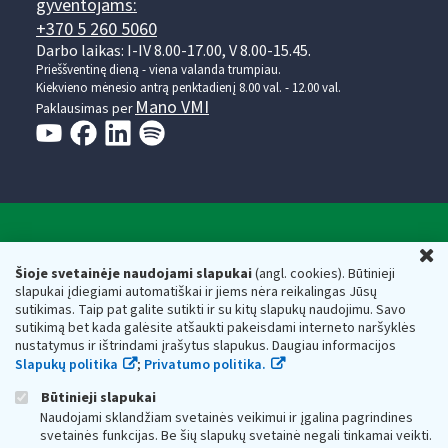
gyventojams:
+370 5 260 5060
Darbo laikas: I-IV 8.00-17.00, V 8.00-15.45.
Prieššventinę dieną - viena valanda trumpiau.
Kiekvieno mėnesio antrą penktadienį 8.00 val. - 12.00 val.
Mano VMI
Paklausimas per
Valstybinė mokesčių inspekcija prie Lietuvos
U
Respublikos finansų ministerijos
Šioje svetainėje naudojami slapukai
(angl. cookies). Būtinieji
slapukai įdiegiami automatiškai ir jiems nėra reikalingas Jūsų
Biudžetinė įstaiga. Juridinio asmens kodas — 188659752,
sutikimas. Taip pat galite sutikti ir su kitų slapukų naudojimu. Savo
adresas: Vasario 16-osios g. 14, 01107 Vilnius, Lietuva, el.paštas:
sutikimą bet kada galėsite atšaukti pakeisdami interneto naršyklės
vmi@vmi.lt
, E. pristatymo dėžutės adresas 188659752
nustatymus ir ištrindami įrašytus slapukus. Daugiau informacijos
Duomenys apie Valstybinę mokesčių inspekciją prie Lietuvos
Slapukų politika
;
Privatumo politika.
Respublikos finansų ministerijos kaupiami ir saugomi Juridinių
asmenų registre
Būtinieji slapukai
Naudojami sklandžiam svetainės veikimui ir įgalina pagrindines
svetainės funkcijas. Be šių slapukų svetainė negali tinkamai veikti.