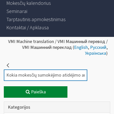
Mokesčių kalendorius
Seminarai
Tarptautinis apmokestinimas
Kontaktai / Apklausa
VMI Machine translation / VMI Машинный перевод /
VMI Машинний переклад (
English
,
Русский
,
Українська
)
Paieška
Kategorijos