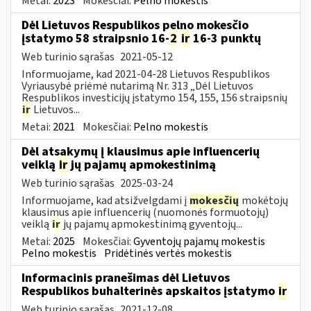
Metai:
2023
Mokesčiai:
Pelno mokestis
Dėl Lietuvos Respublikos pelno mokesčio
įstatymo 58 straipsnio 16-
2
ir
16-3 punktų
Web turinio sąrašas
2021-05-12
Informuojame, kad 2021-04-28 Lietuvos Respublikos
Vyriausybė priėmė nutarimą Nr. 313 „Dėl Lietuvos
Respublikos investicijų įstatymo 154, 155, 156 straipsnių
ir
Lietuvos...
Metai:
2021
Mokesčiai:
Pelno mokestis
Dėl atsakymų į klausimus apie influencerių
veiklą
ir
jų pajamų apmokestinimą
Web turinio sąrašas
2025-03-24
Informuojame, kad atsižvelgdami į
mokesčių
mokėtojų
klausimus apie influencerių (nuomonės formuotojų)
veiklą
ir
jų pajamų apmokestinimą gyventojų...
Metai:
2025
Mokesčiai:
Gyventojų pajamų mokestis
Pelno mokestis
Pridėtinės vertės mokestis
Informacinis pranešimas dėl Lietuvos
Respublikos buhalterinės apskaitos įstatymo
ir
Web turinio sąrašas
2021-12-08