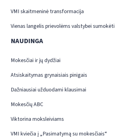
VMI skaitmeninė transformacija
Vienas langelis prievolėms valstybei sumokėti
NAUDINGA
Mokesčiai ir jų dydžiai
Atsiskaitymas grynaisiais pinigais
Dažniausiai užduodami klausimai
Mokesčių ABC
Viktorina moksleiviams
VMI kviečia į „Pasimatymą su mokesčiais“