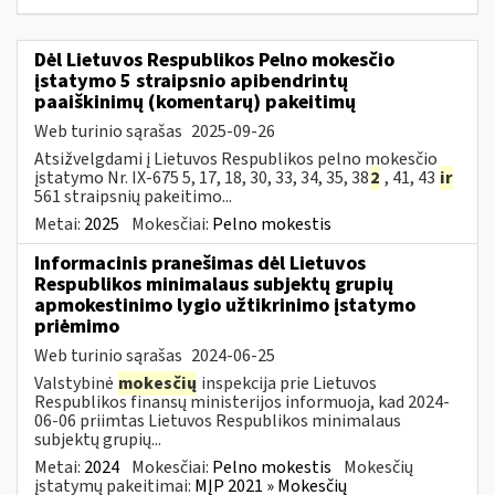
Dėl Lietuvos Respublikos Pelno mokesčio
įstatymo 5 straipsnio apibendrintų
paaiškinimų (komentarų) pakeitimų
Web turinio sąrašas
2025-09-26
Atsižvelgdami į Lietuvos Respublikos pelno mokesčio
įstatymo Nr. IX-675 5, 17, 18, 30, 33, 34, 35, 38
2
, 41, 43
ir
561 straipsnių pakeitimo...
Metai:
2025
Mokesčiai:
Pelno mokestis
Informacinis pranešimas dėl Lietuvos
Respublikos minimalaus subjektų grupių
apmokestinimo lygio užtikrinimo įstatymo
priėmimo
Web turinio sąrašas
2024-06-25
Valstybinė
mokesčių
inspekcija prie Lietuvos
Respublikos finansų ministerijos informuoja, kad 2024-
06-06 priimtas Lietuvos Respublikos minimalaus
subjektų grupių...
Metai:
2024
Mokesčiai:
Pelno mokestis
Mokesčių
įstatymų pakeitimai:
MĮP 2021 » Mokesčių