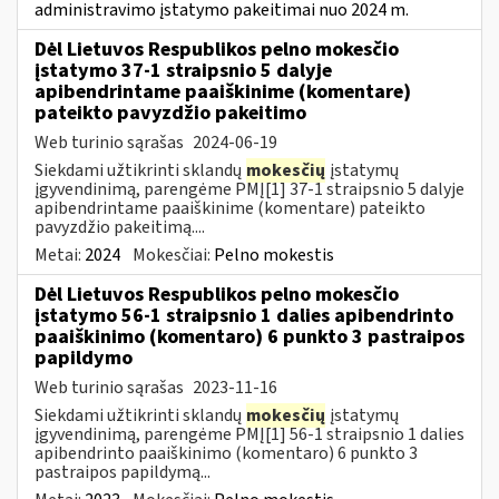
administravimo įstatymo pakeitimai nuo 2024 m.
Dėl Lietuvos Respublikos pelno mokesčio
įstatymo 37-1 straipsnio 5 dalyje
apibendrintame paaiškinime (komentare)
pateikto pavyzdžio pakeitimo
Web turinio sąrašas
2024-06-19
Siekdami užtikrinti sklandų
mokesčių
įstatymų
įgyvendinimą, parengėme PMĮ[1] 37-1 straipsnio 5 dalyje
apibendrintame paaiškinime (komentare) pateikto
pavyzdžio pakeitimą....
Metai:
2024
Mokesčiai:
Pelno mokestis
Dėl Lietuvos Respublikos pelno mokesčio
įstatymo 56-1 straipsnio 1 dalies apibendrinto
paaiškinimo (komentaro) 6 punkto 3 pastraipos
papildymo
Web turinio sąrašas
2023-11-16
Siekdami užtikrinti sklandų
mokesčių
įstatymų
įgyvendinimą, parengėme PMĮ[1] 56-1 straipsnio 1 dalies
apibendrinto paaiškinimo (komentaro) 6 punkto 3
pastraipos papildymą...