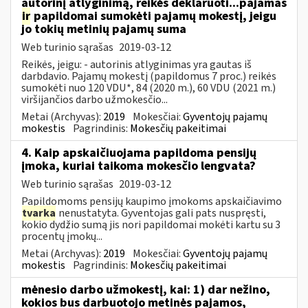
autorinį atlyginimą, reikės deklaruoti...pajamas
ir
papildomai sumokėti pajamų mokestį, jeigu
jo tokių metinių pajamų suma
Web turinio sąrašas
2019-03-12
Reikės, jeigu: - autorinis atlyginimas yra gautas iš
darbdavio. Pajamų mokestį (papildomus 7 proc.) reikės
sumokėti nuo 120 VDU*, 84 (2020 m.), 60 VDU (2021 m.)
viršijančios darbo užmokesčio...
Metai (Archyvas):
2019
Mokesčiai:
Gyventojų pajamų
mokestis
Pagrindinis:
Mokesčių pakeitimai
4. Kaip apskaičiuojama papildoma pensijų
įmoka, kuriai taikoma mokesčio lengvata?
Web turinio sąrašas
2019-03-12
Papildomoms pensijų kaupimo įmokoms apskaičiavimo
tvarka
nenustatyta. Gyventojas gali pats nuspręsti,
kokio dydžio sumą jis nori papildomai mokėti kartu su 3
procentų įmokų...
Metai (Archyvas):
2019
Mokesčiai:
Gyventojų pajamų
mokestis
Pagrindinis:
Mokesčių pakeitimai
mėnesio darbo užmokestį, kai: 1) dar nežino,
kokios bus darbuotojo metinės pajamos,