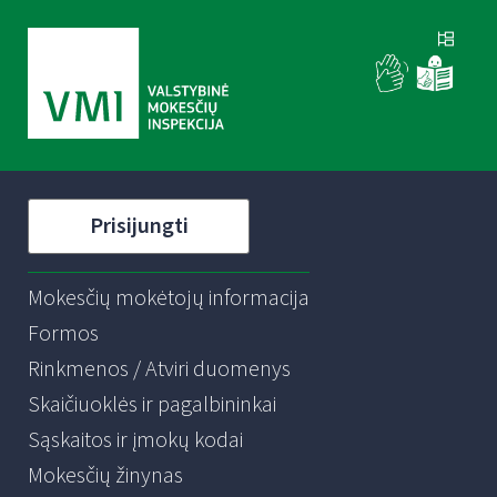
Prisijungti
Mokesčių mokėtojų informacija
Formos
Rinkmenos / Atviri duomenys
Skaičiuoklės ir pagalbininkai
Sąskaitos ir įmokų kodai
Mokesčių žinynas