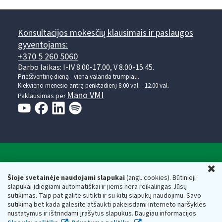
Konsultacijos mokesčių klausimais ir paslaugos
gyventojams:
+370 5 260 5060
Darbo laikas: I-IV 8.00-17.00, V 8.00-15.45.
Prieššventinę dieną - viena valanda trumpiau.
Kiekvieno mėnesio antrą penktadienį 8.00 val. - 12.00 val.
Mano VMI
Paklausimas per
Valstybinė mokesčių inspekcija prie Lietuvos
U
Respublikos finansų ministerijos
Šioje svetainėje naudojami slapukai
(angl. cookies). Būtinieji
slapukai įdiegiami automatiškai ir jiems nėra reikalingas Jūsų
Biudžetinė įstaiga. Juridinio asmens kodas — 188659752,
sutikimas. Taip pat galite sutikti ir su kitų slapukų naudojimu. Savo
adresas: Vasario 16-osios g. 14, 01107 Vilnius, Lietuva, el.paštas:
sutikimą bet kada galėsite atšaukti pakeisdami interneto naršyklės
vmi@vmi.lt
, E. pristatymo dėžutės adresas 188659752
nustatymus ir ištrindami įrašytus slapukus. Daugiau informacijos
Duomenys apie Valstybinę mokesčių inspekciją prie Lietuvos