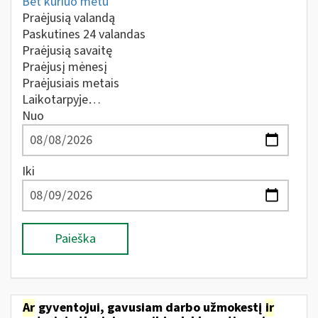
Bet kuriuo metu
Praėjusią valandą
Paskutines 24 valandas
Praėjusią savaitę
Praėjusį mėnesį
Praėjusiais metais
Laikotarpyje…
Nuo
Iki
Paieška
Ar
gyventojui, gavusiam darbo užmokestį
ir