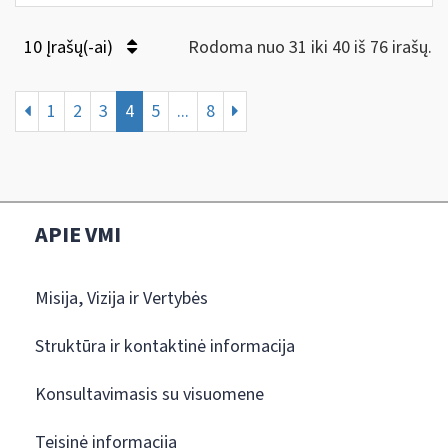
10 Įrašų(-ai)
Rodoma nuo 31 iki 40 iš 76 irašų.
1
2
3
4
5
...
8
APIE VMI
Misija, Vizija ir Vertybės
Struktūra ir kontaktinė informacija
Konsultavimasis su visuomene
Teisinė informacija