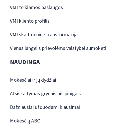
VMI teikiamos paslaugos
VMI kliento profilis
VMI skaitmeninė transformacija
Vienas langelis prievolėms valstybei sumokėti
NAUDINGA
Mokesčiai ir jų dydžiai
Atsiskaitymas grynaisiais pinigais
Dažniausiai užduodami klausimai
Mokesčių ABC