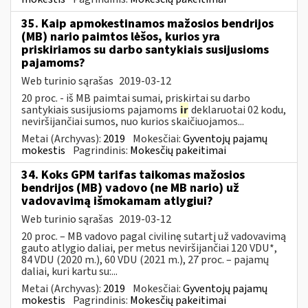
35. Kaip apmokestinamos mažosios bendrijos
(MB) nario paimtos lėšos, kurios yra
priskiriamos su darbo santykiais susijusioms
pajamoms?
Web turinio sąrašas
2019-03-12
20 proc. - iš MB paimtai sumai, priskirtai su darbo
santykiais susijusioms pajamoms
ir
deklaruotai 02 kodu,
neviršijančiai sumos, nuo kurios skaičiuojamos...
Metai (Archyvas):
2019
Mokesčiai:
Gyventojų pajamų
mokestis
Pagrindinis:
Mokesčių pakeitimai
34. Koks GPM tarifas taikomas mažosios
bendrijos (MB) vadovo (ne MB nario) už
vadovavimą išmokamam atlygiui?
Web turinio sąrašas
2019-03-12
20 proc. – MB vadovo pagal civilinę sutartį už vadovavimą
gauto atlygio daliai, per metus neviršijančiai 120 VDU*,
84 VDU (2020 m.), 60 VDU (2021 m.), 27 proc. – pajamų
daliai, kuri kartu su:...
Metai (Archyvas):
2019
Mokesčiai:
Gyventojų pajamų
mokestis
Pagrindinis:
Mokesčių pakeitimai