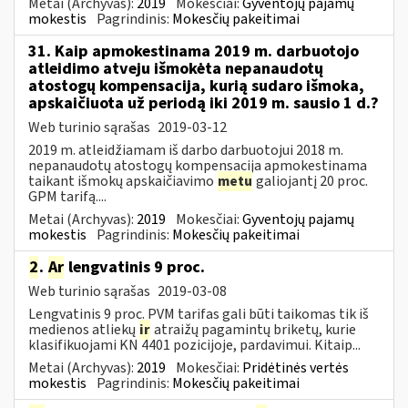
Metai (Archyvas):
2019
Mokesčiai:
Gyventojų pajamų
mokestis
Pagrindinis:
Mokesčių pakeitimai
31. Kaip apmokestinama 2019 m. darbuotojo
atleidimo atveju išmokėta nepanaudotų
atostogų kompensacija, kurią sudaro išmoka,
apskaičiuota už periodą iki 2019 m. sausio 1 d.?
Web turinio sąrašas
2019-03-12
2019 m. atleidžiamam iš darbo darbuotojui 2018 m.
nepanaudotų atostogų kompensacija apmokestinama
taikant išmokų apskaičiavimo
metu
galiojantį 20 proc.
GPM tarifą....
Metai (Archyvas):
2019
Mokesčiai:
Gyventojų pajamų
mokestis
Pagrindinis:
Mokesčių pakeitimai
2
.
Ar
lengvatinis 9 proc.
Web turinio sąrašas
2019-03-08
Lengvatinis 9 proc. PVM tarifas gali būti taikomas tik iš
medienos atliekų
ir
atraižų pagamintų briketų, kurie
klasifikuojami KN 4401 pozicijoje, pardavimui. Kitaip...
Metai (Archyvas):
2019
Mokesčiai:
Pridėtinės vertės
mokestis
Pagrindinis:
Mokesčių pakeitimai