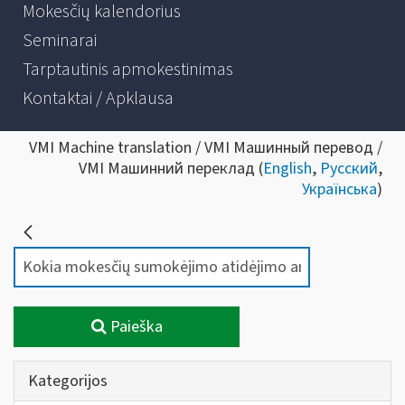
Mokesčių kalendorius
Seminarai
Tarptautinis apmokestinimas
Kontaktai / Apklausa
VMI Machine translation / VMI Машинный перевод /
VMI Машинний переклад (
English
,
Русский
,
Українська
)
Paieška
Kategorijos