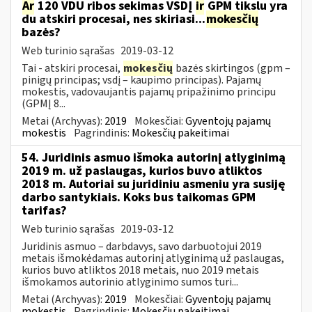
Ar
120 VDU ribos sekimas VSDĮ
ir
GPM tikslu yra
du atskiri procesai, nes skiriasi...
mokesčių
bazės?
Web turinio sąrašas
2019-03-12
Tai - atskiri procesai,
mokesčių
bazės skirtingos (gpm –
pinigų principas; vsdį – kaupimo principas). Pajamų
mokestis, vadovaujantis pajamų pripažinimo principu
(GPMĮ 8...
Metai (Archyvas):
2019
Mokesčiai:
Gyventojų pajamų
mokestis
Pagrindinis:
Mokesčių pakeitimai
54. Juridinis asmuo išmoka autorinį atlyginimą
2019 m. už paslaugas, kurios buvo atliktos
2018 m. Autoriai su juridiniu asmeniu yra susiję
darbo santykiais. Koks bus taikomas GPM
tarifas?
Web turinio sąrašas
2019-03-12
Juridinis asmuo – darbdavys, savo darbuotojui 2019
metais išmokėdamas autorinį atlyginimą už paslaugas,
kurios buvo atliktos 2018 metais, nuo 2019 metais
išmokamos autorinio atlyginimo sumos turi...
Metai (Archyvas):
2019
Mokesčiai:
Gyventojų pajamų
mokestis
Pagrindinis:
Mokesčių pakeitimai