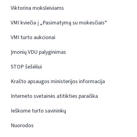
Viktorina moksleiviams
VMI kviečia į „Pasimatymą su mokesčiais“
VMI turto aukcionai
Įmonių VDU palyginimas
STOP šešėliui
Krašto apsaugos ministerijos informacija
Interneto svetainės atitikties paraiška
Ieškome turto savininkų
Nuorodos