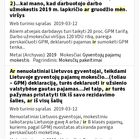
2
)...kai mano, kad darbuotojo darbo
užmokestis 2019 m. lapkričio
ar
gruodžio
mėn
.
viršys
Web turinio sąrašas
2019-03-12
Abiem atvejais darbdavys turi taikyti 20 proc. GPM tarifą.
Darbo užmokesčiui viršijus 120 VDU ribą, pareiga
perskaičiuoti GPM, deklaruoti pajamas
ir
sumokėti GPM
tenka...
Metai (Archyvas):
2019
Mokesčiai:
Gyventojų pajamų
mokestis
Pagrindinis:
Mokesčių pakeitimai
Ar
nenuolatiniai Lietuvos gyventojai, teikdami
Lietuvoje gyventojų pajamų mokesčio...(toliau
– GPM) deklaraciją, turės deklaruoti
ir
užsienio
valstybėse gautas pajamas...Jei taip,
ar
turės
pažymas pristatyti tik iš savo rezidavimo
šalies,
ar
iš visų šalių
Web turinio sąrašas
2019-03-12
Nenuolatiniai Lietuvos gyventojai, mokestiniu
laikotarpiu Lietuvoje gavę A arba /
ir
B klasės pajamų,
kuriems pagal GPMĮ nuostatas atsiranda pareiga
perskaičiuoti mokėtiną...