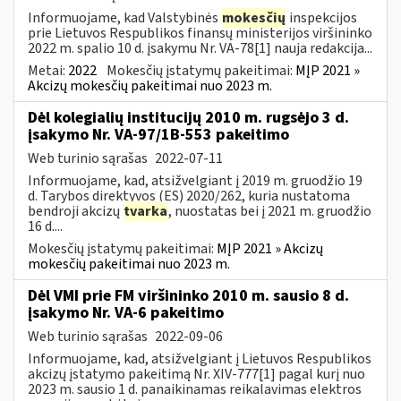
Informuojame, kad Valstybinės
mokesčių
inspekcijos
prie Lietuvos Respublikos finansų ministerijos viršininko
2022 m. spalio 10 d. įsakymu Nr. VA-78[1] nauja redakcija...
Metai:
2022
Mokesčių įstatymų pakeitimai:
MĮP 2021 »
Akcizų mokesčių pakeitimai nuo 2023 m.
Dėl kolegialių institucijų 2010 m. rugsėjo 3 d.
įsakymo Nr. VA-97/1B-553 pakeitimo
Web turinio sąrašas
2022-07-11
Informuojame, kad, atsižvelgiant į 2019 m. gruodžio 19
d. Tarybos direktyvos (ES) 2020/262, kuria nustatoma
bendroji akcizų
tvarka
, nuostatas bei į 2021 m. gruodžio
16 d....
Mokesčių įstatymų pakeitimai:
MĮP 2021 » Akcizų
mokesčių pakeitimai nuo 2023 m.
Dėl VMI prie FM viršininko 2010 m. sausio 8 d.
įsakymo Nr. VA-6 pakeitimo
Web turinio sąrašas
2022-09-06
Informuojame, kad, atsižvelgiant į Lietuvos Respublikos
akcizų įstatymo pakeitimą Nr. XIV-777[1] pagal kurį nuo
2023 m. sausio 1 d. panaikinamas reikalavimas elektros