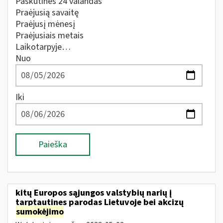
Paskutines 24 valandas
Praėjusią savaitę
Praėjusį mėnesį
Praėjusiais metais
Laikotarpyje…
Nuo
Iki
Paieška
kitų Europos sąjungos valstybių narių į
tarptautines parodas Lietuvoje bei akcizų
sumokėjimo