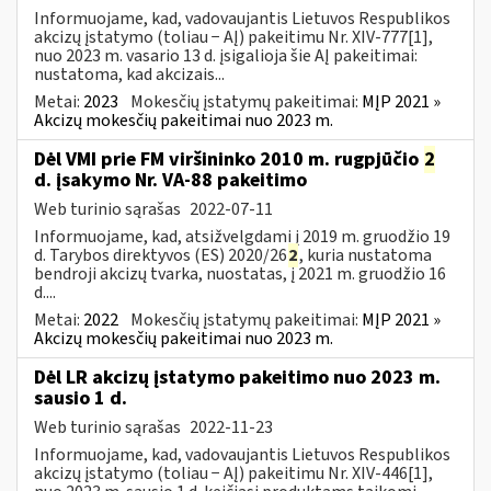
Informuojame, kad, vadovaujantis Lietuvos Respublikos
akcizų įstatymo (toliau − AĮ) pakeitimu Nr. XIV-777[1],
nuo 2023 m. vasario 13 d. įsigalioja šie AĮ pakeitimai:
nustatoma, kad akcizais...
Metai:
2023
Mokesčių įstatymų pakeitimai:
MĮP 2021 »
Akcizų mokesčių pakeitimai nuo 2023 m.
Dėl VMI prie FM viršininko 2010 m. rugpjūčio
2
d. įsakymo Nr. VA-88 pakeitimo
Web turinio sąrašas
2022-07-11
Informuojame, kad, atsižvelgdami į 2019 m. gruodžio 19
d. Tarybos direktyvos (ES) 2020/26
2
, kuria nustatoma
bendroji akcizų tvarka, nuostatas, į 2021 m. gruodžio 16
d....
Metai:
2022
Mokesčių įstatymų pakeitimai:
MĮP 2021 »
Akcizų mokesčių pakeitimai nuo 2023 m.
Dėl LR akcizų įstatymo pakeitimo nuo 2023 m.
sausio 1 d.
Web turinio sąrašas
2022-11-23
Informuojame, kad, vadovaujantis Lietuvos Respublikos
akcizų įstatymo (toliau − AĮ) pakeitimu Nr. XIV-446[1],