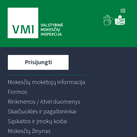
Prisijungti
Mokesčių mokėtojų informacija
Formos
Rinkmenos / Atviri duomenys
Skaičiuoklės ir pagalbininkai
Sąskaitos ir įmokų kodai
Mokesčių žinynas