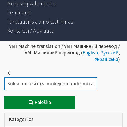
Mokesčių kalendorius
Seminarai
Tarptautinis apmokestinimas
Kontaktai / Apklausa
VMI Machine translation / VMI Машинный перевод /
VMI Машинний переклад (
English
,
Русский
,
Українська
)
Paieška
Kategorijos