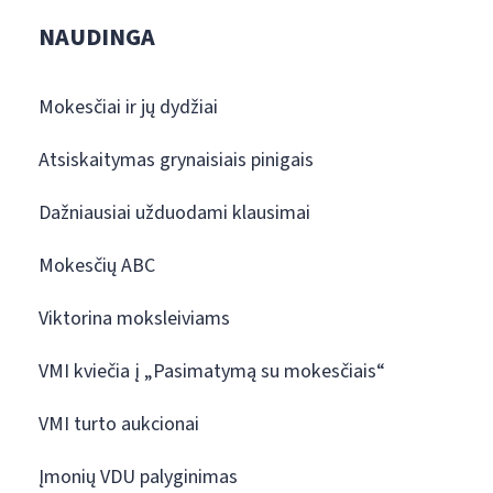
NAUDINGA
Mokesčiai ir jų dydžiai
Atsiskaitymas grynaisiais pinigais
Dažniausiai užduodami klausimai
Mokesčių ABC
Viktorina moksleiviams
VMI kviečia į „Pasimatymą su mokesčiais“
VMI turto aukcionai
Įmonių VDU palyginimas