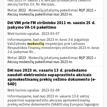
nuo 2023 m. sausio 1 d. keičiasi produktams taikomi
akcizų tarifai: Eil. Nr. Akcizais...
Metai:
2022
Mokesčių įstatymų pakeitimai:
MĮP 2021 »
Akcizų mokesčių pakeitimai nuo 2023 m.
Dėl VMI prie FM viršininko 2011 m. sausio 25 d.
įsakymo VA-16 pakeitimo
Web turinio sąrašas
2023-03-07
Informuojame, kad nuo 2023 m. kovo 3 d. įsigaliojo
Valstybinės
mokesčių
inspekcijos prie Lietuvos
Respublikos finansų ministerijos viršininko 2023 m. kovo
2 d. įsakymas Nr....
Metai:
2023
Mokesčių įstatymų pakeitimai:
MĮP 2021 »
Akcizų mokesčių pakeitimai nuo 2023 m.
Dėl nuo 2023 m. vasario 13 d. pradedamo
naudoti elektroninio supaprastinto akcizais
apmokestinamų prekių vežimo dokumento (e-
SAD)
Web turinio sąrašas
2023-02-09
Informuojame, kad nuo 2023 m. vasario 13 d. vietoj
popierinio supaprastinto akcizais apmokestinamų
prekių vežimo dokumento (SAAD) visų Europos Sąjungos