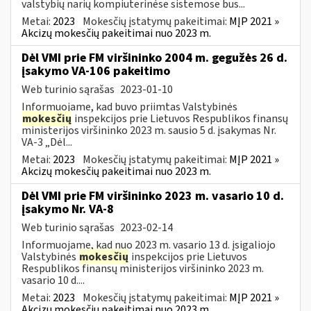
valstybių narių kompiuterinėse sistemose bus...
Metai:
2023
Mokesčių įstatymų pakeitimai:
MĮP 2021 »
Akcizų mokesčių pakeitimai nuo 2023 m.
Dėl VMI prie FM viršininko 2004 m. gegužės 26 d.
įsakymo VA-106 pakeitimo
Web turinio sąrašas
2023-01-10
Informuojame, kad buvo priimtas Valstybinės
mokesčių
inspekcijos prie Lietuvos Respublikos finansų
ministerijos viršininko 2023 m. sausio 5 d. įsakymas Nr.
VA-3 „Dėl...
Metai:
2023
Mokesčių įstatymų pakeitimai:
MĮP 2021 »
Akcizų mokesčių pakeitimai nuo 2023 m.
Dėl VMI prie FM viršininko 2023 m. vasario 10 d.
įsakymo Nr. VA-8
Web turinio sąrašas
2023-02-14
Informuojame, kad nuo 2023 m. vasario 13 d. įsigaliojo
Valstybinės
mokesčių
inspekcijos prie Lietuvos
Respublikos finansų ministerijos viršininko 2023 m.
vasario 10 d....
Metai:
2023
Mokesčių įstatymų pakeitimai:
MĮP 2021 »
Akcizų mokesčių pakeitimai nuo 2023 m.