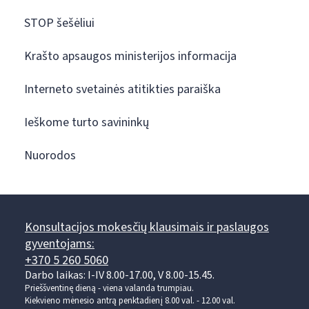
STOP šešėliui
Krašto apsaugos ministerijos informacija
Interneto svetainės atitikties paraiška
Ieškome turto savininkų
Nuorodos
Konsultacijos mokesčių klausimais ir paslaugos
gyventojams:
+370 5 260 5060
Darbo laikas: I-IV 8.00-17.00, V 8.00-15.45.
Prieššventinę dieną - viena valanda trumpiau.
Kiekvieno mėnesio antrą penktadienį 8.00 val. - 12.00 val.