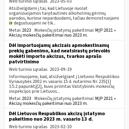
Web turinio sąrašas
2023-05-03
Atsižvelgdami į tai, kad Lietuvoje nuolat
organizuojamos tarptautinės alkoholinių gėrimų
parodos, kuriose neparduodami, tačiau demonstruojami
ir
degustuojami ne tik...
Metai:
2023
Mokesčių įstatymų pakeitimai:
MĮP 2021 »
Akcizų mokesčių pakeitimai nuo 2023 m.
Dėl importuojamų akcizais apmokestinamų
prekių gabenimo, kad neatsirastų prievolės
mokėti importo akcizus, tvarkos aprašo
patvirtinimo
Web turinio sąrašas
2023-09-19
Informuojame, kad, atsižvelgiant į Lietuvos Respublikos
Vyriausybės 2002 m. vasario 15 d. nutarimo Nr. 235[1]
1.5.2 papunktį[2], buvo priimtas Valstybinės mokesčių
inspekcijos prie Lietuvos...
Metai:
2023
Mokesčių įstatymų pakeitimai:
MĮP 2021 »
Akcizų mokesčių pakeitimai nuo 2023 m.
Dėl Lietuvos Respublikos akcizų įstatymo
pakeitimo nuo 2023 m. vasario 13 d.
Web turinio sąrašas
2023-02-10