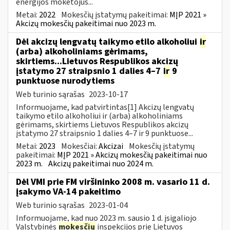
energijos mokėtojus...
Metai:
2022
Mokesčių įstatymų pakeitimai:
MĮP 2021 »
Akcizų mokesčių pakeitimai nuo 2023 m.
Dėl akcizų lengvatų taikymo etilo alkoholiui
ir
(arba) alkoholiniams gėrimams,
skirtiems...Lietuvos Respublikos akcizų
įstatymo 27 straipsnio 1 dalies 4–7
ir
9
punktuose nurodytiems
Web turinio sąrašas
2023-10-17
Informuojame, kad patvirtintas[1] Akcizų lengvatų
taikymo etilo alkoholiui ir (arba) alkoholiniams
gėrimams, skirtiems Lietuvos Respublikos akcizų
įstatymo 27 straipsnio 1 dalies 4–7 ir 9 punktuose...
Metai:
2023
Mokesčiai:
Akcizai
Mokesčių įstatymų
pakeitimai:
MĮP 2021 » Akcizų mokesčių pakeitimai nuo
2023 m.
Akcizų pakeitimai nuo 2024 m.
Dėl VMI prie FM viršininko 2008 m. vasario 11 d.
įsakymo VA-14 pakeitimo
Web turinio sąrašas
2023-01-04
Informuojame, kad nuo 2023 m. sausio 1 d. įsigaliojo
Valstybinės
mokesčių
inspekcijos prie Lietuvos