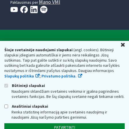
Mano VMI
Paklausimas per
Valstybinė mokesčių inspekcija prie Lietuvos
U
Respublikos finansų ministerijos
Šioje svetainėje naudojami slapukai
(angl. cookies). Būtinieji
slapukai įdiegiami automatiškai ir jiems nėra reikalingas Jūsų
Biudžetinė įstaiga. Juridinio asmens kodas — 188659752,
sutikimas. Taip pat galite sutikti ir su kitų slapukų naudojimu. Savo
adresas: Vasario 16-osios g. 14, 01107 Vilnius, Lietuva, el.paštas:
sutikimą bet kada galėsite atšaukti pakeisdami interneto naršyklės
vmi@vmi.lt
, E. pristatymo dėžutės adresas 188659752
nustatymus ir ištrindami įrašytus slapukus. Daugiau informacijos
Duomenys apie Valstybinę mokesčių inspekciją prie Lietuvos
Slapukų politika
;
Privatumo politika.
Respublikos finansų ministerijos kaupiami ir saugomi Juridinių
asmenų registre
Būtinieji slapukai
Naudojami sklandžiam svetainės veikimui ir įgalina pagrindines
svetainės funkcijas. Be šių slapukų svetainė negali tinkamai veikti.
Analitiniai slapukai
Renka statistinę informaciją apie svetainės naudojimą ir
naudojami Jūsų naršymo patirties gerinimui.
PATVIRTINTI