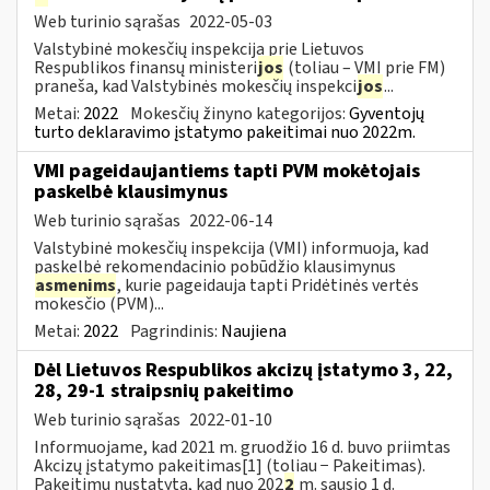
Web turinio sąrašas
2022-05-03
Valstybinė mokesčių inspekcija prie Lietuvos
Respublikos finansų ministeri
jos
(toliau – VMI prie FM)
praneša, kad Valstybinės mokesčių inspekci
jos
...
Metai:
2022
Mokesčių žinyno kategorijos:
Gyventojų
turto deklaravimo įstatymo pakeitimai nuo 2022m.
VMI pageidaujantiems tapti PVM mokėtojais
paskelbė klausimynus
Web turinio sąrašas
2022-06-14
Valstybinė mokesčių inspekcija (VMI) informuoja, kad
paskelbė rekomendacinio pobūdžio klausimynus
asmenims
, kurie pageidauja tapti Pridėtinės vertės
mokesčio (PVM)...
Metai:
2022
Pagrindinis:
Naujiena
Dėl Lietuvos Respublikos akcizų įstatymo 3, 22,
28, 29-1 straipsnių pakeitimo
Web turinio sąrašas
2022-01-10
Informuojame, kad 2021 m. gruodžio 16 d. buvo priimtas
Akcizų įstatymo pakeitimas[1] (toliau − Pakeitimas).
Pakeitimu nustatyta, kad nuo 202
2
m. sausio 1 d.