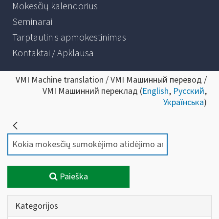
Mokesčių kalendorius
Seminarai
Tarptautinis apmokestinimas
Kontaktai / Apklausa
VMI Machine translation / VMI Машинный перевод /
VMI Машинний переклад (
English
,
Русский
,
Українська
)
Paieška
Kategorijos