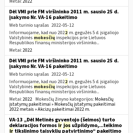
Metai:
2022
Dėl VMI prie FM viršininko 2011 m. sausio 25 d.
įsakymo Nr. VA-16 pakeitimo
Web turinio sąrašas
2022-05-12
Informuojame, kad nuo 202
2
m. gegužės 5 d. įsigaliojo
Valstybinės
mokesčių
inspekcijos prie Lietuvos
Respublikos finansų ministerijos viršininko...
Metai:
2022
Dėl VMI prie FM viršininko 2011 m. sausio 25 d.
įsakymo Nr. VA-16 pakeitimo
Web turinio sąrašas
2022-05-12
Informuojame, kad nuo 202
2
m. gegužės 5 d. įsigaliojo
Valstybinės
mokesčių
inspekcijos prie Lietuvos
Respublikos finansų ministerijos viršininko...
Metai:
2022
Mokesčių žinyno kategorijos:
Mokesčių
įstatymų pakeitimai » Mokesčių įstatymų pakeitimai
2022 metais » Akcizų pakeitimai 2022 m.
VA-13 „Dėl Metinės gyventojo (šeimos) turto
deklaracijos formos
ir
jos
užpildymo,...teikimo
ir
tikslinimo taisyklių patvirtinimo“ pakeitimo