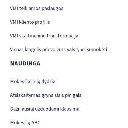
VMI teikiamos paslaugos
VMI kliento profilis
VMI skaitmeninė transformacija
Vienas langelis prievolėms valstybei sumokėti
NAUDINGA
Mokesčiai ir jų dydžiai
Atsiskaitymas grynaisiais pinigais
Dažniausiai užduodami klausimai
Mokesčių ABC