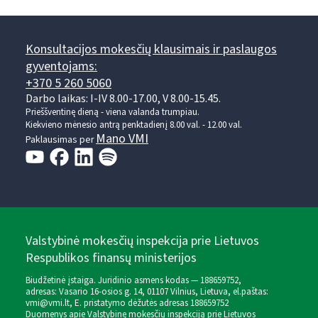
Konsultacijos mokesčių klausimais ir paslaugos
gyventojams:
+370 5 260 5060
Darbo laikas: I-IV 8.00-17.00, V 8.00-15.45.
Prieššventinę dieną - viena valanda trumpiau.
Kiekvieno mėnesio antrą penktadienį 8.00 val. - 12.00 val.
Mano VMI
Paklausimas per
Valstybinė mokesčių inspekcija prie Lietuvos
Respublikos finansų ministerijos
Biudžetinė įstaiga. Juridinio asmens kodas — 188659752,
adresas: Vasario 16-osios g. 14, 01107 Vilnius, Lietuva, el.paštas:
vmi@vmi.lt
, E. pristatymo dėžutės adresas 188659752
Duomenys apie Valstybinę mokesčių inspekciją prie Lietuvos