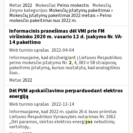
Metai:
2022
Mokesčiai:
Pelno mokestis
Mokesčių
žinyno kategorijos:
Mokesčių įstatymų pakeitimai »
Mokesčių įstatymų pakeitimai 2022 metais » Pelno
mokesčio pakeitimai nuo 2022 m.
Informacinis pranešimas dėl VMI prie FM
viršininko 2020 m. vasario 12 d. įsakymo Nr. VA-
14 pakeitimo
Web turinio sąrašas
2022-04-04
Informuojame, kad atsižvelgiant į Lietuvos Respublikos
pelno mokesčio įstatymo Nr.
2
, 4, 383 ir 58 straipsnių
pakeitimo įstatymą, kuriuo nustatyta, kad analogiškos
šiuo...
Metai:
2022
Dėl PVM apskaičiavimo perparduodant elektros
energiją
Web turinio sąrašas
2022-12-14
Informuojame, kad 2022 m. spalio 26 d. buvo priimtas
Lietuvos Respublikos Vyriausybės nutarimas Nr. 1062
„Dėl paramos, skirtos elektros energi
jos
nebuitinių
vartotojų...