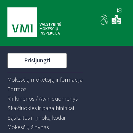
Prisijungti
Mokesčių mokėtojų informacija
Formos
Rinkmenos / Atviri duomenys
Skaičiuoklės ir pagalbininkai
Sąskaitos ir įmokų kodai
Mokesčių žinynas