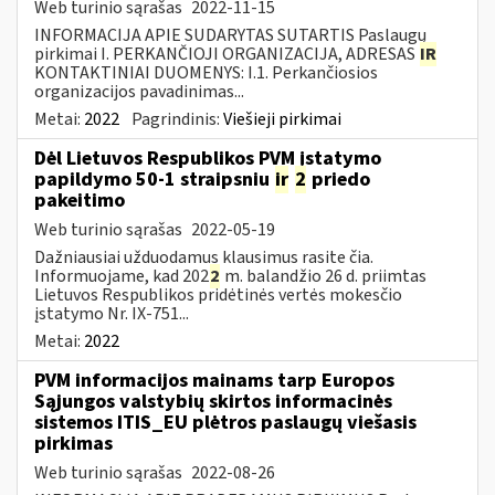
Web turinio sąrašas
2022-11-15
INFORMACIJA APIE SUDARYTAS SUTARTIS Paslaugų
pirkimai I. PERKANČIOJI ORGANIZACIJA, ADRESAS
IR
KONTAKTINIAI DUOMENYS: I.1. Perkančiosios
organizacijos pavadinimas...
Metai:
2022
Pagrindinis:
Viešieji pirkimai
Dėl Lietuvos Respublikos PVM įstatymo
papildymo 50-1 straipsniu
ir
2
priedo
pakeitimo
Web turinio sąrašas
2022-05-19
Dažniausiai užduodamus klausimus rasite čia.
Informuojame, kad 202
2
m. balandžio 26 d. priimtas
Lietuvos Respublikos pridėtinės vertės mokesčio
įstatymo Nr. IX-751...
Metai:
2022
PVM informacijos mainams tarp Europos
Sąjungos valstybių skirtos informacinės
sistemos ITIS_EU plėtros paslaugų viešasis
pirkimas
Web turinio sąrašas
2022-08-26