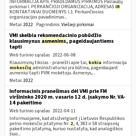
INFORMACIJA APIE PRADEDAMUS PIRKIMUS Paslaugų
pirkimai I. PERKANČIOJI ORGANIZACIJA, ADRESAS
IR
KONTAKTINIAI DUOMENYS: I.1. Perkančiosios
organizacijos pavadinimas...
Metai:
2022
Pagrindinis:
Viešieji pirkimai
VMI skelbia rekomendacinio pobūdžio
klausimynus
asmenims
, pageidaujantiems
tapti
Web turinio sąrašas
2022-06-08
Klausimynų tikslas - pranešti apie tai,
kokia
informacija
mokesčių
administratoriui yra būtina, pageidaujant
asmeniui tapti PVM mokėtoju. Asmenys,...
Metai:
2022
Informacinis pranešimas dėl VMI prie FM
viršininko 2020 m. vasario 12 d. įsakymo Nr. VA-
14 pakeitimo
Web turinio sąrašas
2022-04-11
Informuojame, kad atsižvelgiant į Lietuvos Respublikos
pelno mokesčio įstatymo Nr.
2
, 4, 383 ir 58 straipsnių
pakeitimo įstatymą, kuriuo nustatyta, kad analogiškos
šiuo...