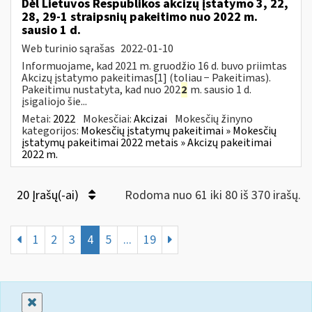
Dėl Lietuvos Respublikos akcizų įstatymo 3, 22,
28, 29-1 straipsnių pakeitimo nuo 2022 m.
sausio 1 d.
Web turinio sąrašas
2022-01-10
Informuojame, kad 2021 m. gruodžio 16 d. buvo priimtas
Akcizų įstatymo pakeitimas[1] (toliau − Pakeitimas).
Pakeitimu nustatyta, kad nuo 202
2
m. sausio 1 d.
įsigaliojo šie...
Metai:
2022
Mokesčiai:
Akcizai
Mokesčių žinyno
kategorijos:
Mokesčių įstatymų pakeitimai » Mokesčių
įstatymų pakeitimai 2022 metais » Akcizų pakeitimai
2022 m.
20 Įrašų(-ai)
Rodoma nuo 61 iki 80 iš 370 irašų.
1
2
3
4
5
...
19
Uždaryti