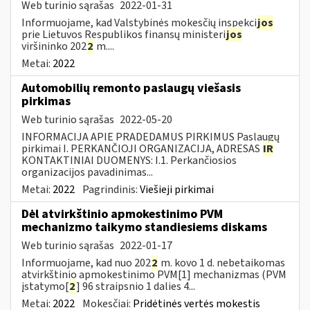
Web turinio sąrašas
2022-01-31
Informuojame, kad Valstybinės mokesčių inspekci
jos
prie Lietuvos Respublikos finansų ministeri
jos
viršininko 202
2
m....
Metai:
2022
Automobilių remonto paslaugų viešasis
pirkimas
Web turinio sąrašas
2022-05-20
INFORMACIJA APIE PRADEDAMUS PIRKIMUS Paslaugų
pirkimai I. PERKANČIOJI ORGANIZACIJA, ADRESAS
IR
KONTAKTINIAI DUOMENYS: I.1. Perkančiosios
organizacijos pavadinimas...
Metai:
2022
Pagrindinis:
Viešieji pirkimai
Dėl atvirkštinio apmokestinimo PVM
mechanizmo taikymo standiesiems diskams
Web turinio sąrašas
2022-01-17
Informuojame, kad nuo 202
2
m. kovo 1 d. nebetaikomas
atvirkštinio apmokestinimo PVM[1] mechanizmas (PVM
įstatymo[
2
] 96 straipsnio 1 dalies 4...
Metai:
2022
Mokesčiai:
Pridėtinės vertės mokestis