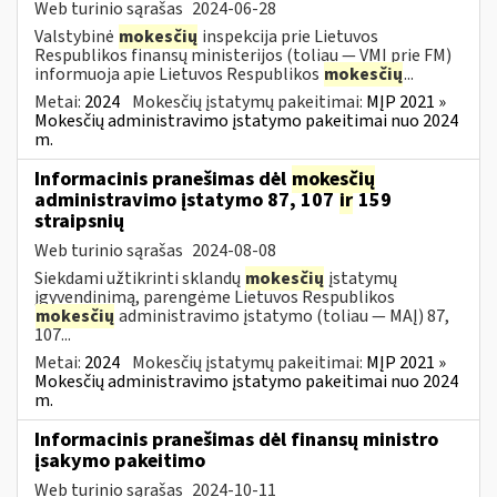
Web turinio sąrašas
2024-06-28
Valstybinė
mokesčių
inspekcija prie Lietuvos
Respublikos finansų ministerijos (toliau — VMI prie FM)
informuoja apie Lietuvos Respublikos
mokesčių
...
Metai:
2024
Mokesčių įstatymų pakeitimai:
MĮP 2021 »
Mokesčių administravimo įstatymo pakeitimai nuo 2024
m.
Informacinis pranešimas dėl
mokesčių
administravimo įstatymo 87, 107
ir
159
straipsnių
Web turinio sąrašas
2024-08-08
Siekdami užtikrinti sklandų
mokesčių
įstatymų
įgyvendinimą, parengėme Lietuvos Respublikos
mokesčių
administravimo įstatymo (toliau — MAĮ) 87,
107...
Metai:
2024
Mokesčių įstatymų pakeitimai:
MĮP 2021 »
Mokesčių administravimo įstatymo pakeitimai nuo 2024
m.
Informacinis pranešimas dėl finansų ministro
įsakymo pakeitimo
Web turinio sąrašas
2024-10-11