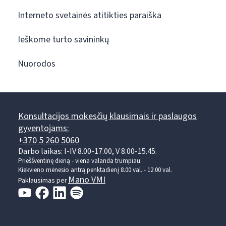
Interneto svetainės atitikties paraiška
Ieškome turto savininkų
Nuorodos
Konsultacijos mokesčių klausimais ir paslaugos
gyventojams:
+370 5 260 5060
Darbo laikas: I-IV 8.00-17.00, V 8.00-15.45.
Prieššventinę dieną - viena valanda trumpiau.
Kiekvieno mėnesio antrą penktadienį 8.00 val. - 12.00 val.
Mano VMI
Paklausimas per