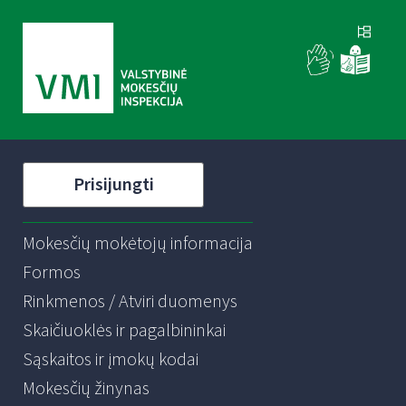
Prisijungti
Mokesčių mokėtojų informacija
Formos
Rinkmenos / Atviri duomenys
Skaičiuoklės ir pagalbininkai
Sąskaitos ir įmokų kodai
Mokesčių žinynas