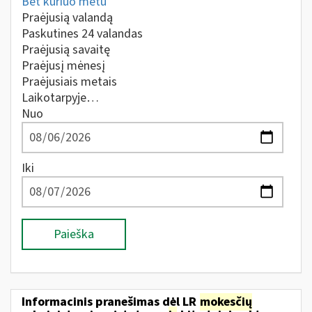
Bet kuriuo metu
Praėjusią valandą
Paskutines 24 valandas
Praėjusią savaitę
Praėjusį mėnesį
Praėjusiais metais
Laikotarpyje…
Nuo
Iki
Paieška
Informacinis pranešimas dėl LR
mokesčių