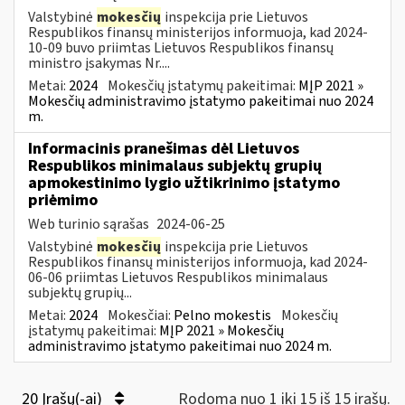
Valstybinė
mokesčių
inspekcija prie Lietuvos
Respublikos finansų ministerijos informuoja, kad 2024-
10-09 buvo priimtas Lietuvos Respublikos finansų
ministro įsakymas Nr....
Metai:
2024
Mokesčių įstatymų pakeitimai:
MĮP 2021 »
Mokesčių administravimo įstatymo pakeitimai nuo 2024
m.
Informacinis pranešimas dėl Lietuvos
Respublikos minimalaus subjektų grupių
apmokestinimo lygio užtikrinimo įstatymo
priėmimo
Web turinio sąrašas
2024-06-25
Valstybinė
mokesčių
inspekcija prie Lietuvos
Respublikos finansų ministerijos informuoja, kad 2024-
06-06 priimtas Lietuvos Respublikos minimalaus
subjektų grupių...
Metai:
2024
Mokesčiai:
Pelno mokestis
Mokesčių
įstatymų pakeitimai:
MĮP 2021 » Mokesčių
administravimo įstatymo pakeitimai nuo 2024 m.
20 Įrašų(-ai)
Rodoma nuo 1 iki 15 iš 15 irašų.