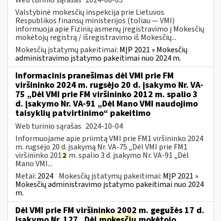
Valstybinė mokesčių inspekcija prie Lietuvos
Respublikos finansų ministerijos (toliau — VMI)
informuoja apie Fizinių asmenų įregistravimo į Mokesčių
mokėtojų registrą / išregistravimo iš Mokesčių...
Mokesčių įstatymų pakeitimai:
MĮP 2021 » Mokesčių
administravimo įstatymo pakeitimai nuo 2024 m.
Informacinis pranešimas dėl VMI prie FM
viršininko 2024 m. rugsėjo 20 d. įsakymo Nr. VA-
75 „Dėl VMI prie FM viršininko 2012 m. spalio 3
d. įsakymo Nr. VA-91 „Dėl Mano VMI naudojimo
taisyklių patvirtinimo“ pakeitimo
Web turinio sąrašas
2024-10-04
Informuojame apie priimtą VMI prie FM1 viršininko 2024
m. rugsėjo 20 d. įsakymą Nr. VA-75 „Dėl VMI prie FM1
viršininko 201
2
m. spalio 3 d. įsakymo Nr. VA-91 „Dėl
Mano VMI...
Metai:
2024
Mokesčių įstatymų pakeitimai:
MĮP 2021 »
Mokesčių administravimo įstatymo pakeitimai nuo 2024
m.
Dėl VMI prie FM viršininko 2002 m. gegužės 17 d.
įsakymo Nr. 127 „Dėl
mokesčių
mokėtojo