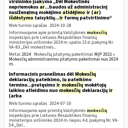
viršininko įsakymo „Dėl Mokestinės
nepriemokos
ar
...baudos už administracinį
nusižengimą mokėjimo
atidėjimo
ir
(
ar
)
išdėstymo
taisyklių...
ir
formų patvirtinimo“
Web turinio sąrašas
2024-10-28
Informuojame apie priimtą Valstybinės
mokesčių
inspekcijos prie Lietuvos Respublikos finansų
ministerijos viršininko 2024 m. spalio 23 d. įsakymą Nr.
VA-83 „Dėl mokestinės...
Metai:
2024
Mokesčių įstatymų pakeitimai:
MĮP 2021 »
Mokesčių administravimo įstatymo pakeitimai nuo 2024
m.
Informacinis pranešimas dėl
Mokesčių
deklaracijų pateikimo, jų pateikimo
termino...pratęsimo
ir
mokesčių
mokėtojų
laikino atleidimo nuo
mokesčių
deklaracijų
ir
(arba
Web turinio sąrašas
2024-07-10
Informuojame apie priimtą Valstybinės
mokesčių
inspekcijos prie Lietuvos Respublikos finansų
ministerijos viršininko 2024 m. liepos 4 d. įsakymą Nr. VA-
54 „Dėl...