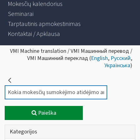
Mokesčių kalendorius
Seminarai
Tarptautinis apmokestinimas
Kontaktai / Apklausa
VMI Machine translation / VMI Машинный перевод /
VMI Машинний переклад (
English
,
Русский
,
Українська
)
Paieška
Kategorijos