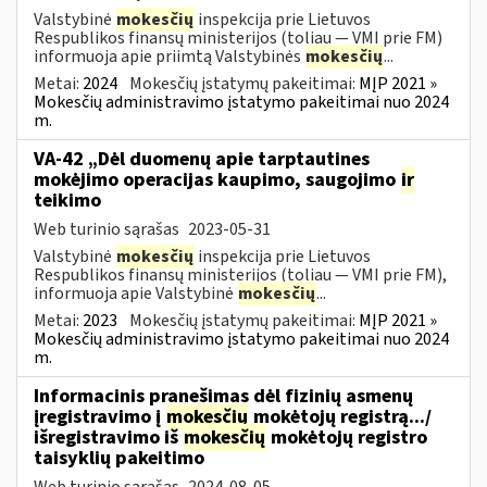
Valstybinė
mokesčių
inspekcija prie Lietuvos
Respublikos finansų ministerijos (toliau ― VMI prie FM)
informuoja apie priimtą Valstybinės
mokesčių
...
Metai:
2024
Mokesčių įstatymų pakeitimai:
MĮP 2021 »
Mokesčių administravimo įstatymo pakeitimai nuo 2024
m.
VA-42 „Dėl duomenų apie tarptautines
mokėjimo operacijas kaupimo, saugojimo
ir
teikimo
Web turinio sąrašas
2023-05-31
Valstybinė
mokesčių
inspekcija prie Lietuvos
Respublikos finansų ministerijos (toliau ― VMI prie FM),
informuoja apie Valstybinė
mokesčių
...
Metai:
2023
Mokesčių įstatymų pakeitimai:
MĮP 2021 »
Mokesčių administravimo įstatymo pakeitimai nuo 2024
m.
Informacinis pranešimas dėl fizinių asmenų
įregistravimo į
mokesčių
mokėtojų registrą.../
išregistravimo iš
mokesčių
mokėtojų registro
taisyklių pakeitimo
Web turinio sąrašas
2024-08-05