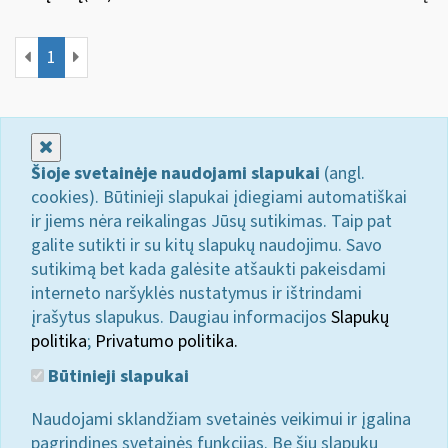
1
Uždaryti
Šioje svetainėje naudojami slapukai
(angl.
cookies). Būtinieji slapukai įdiegiami automatiškai
ir jiems nėra reikalingas Jūsų sutikimas. Taip pat
galite sutikti ir su kitų slapukų naudojimu. Savo
sutikimą bet kada galėsite atšaukti pakeisdami
interneto naršyklės nustatymus ir ištrindami
įrašytus slapukus. Daugiau informacijos
Slapukų
politika
;
Privatumo politika.
Būtinieji slapukai
Naudojami sklandžiam svetainės veikimui ir įgalina
pagrindines svetainės funkcijas. Be šių slapukų