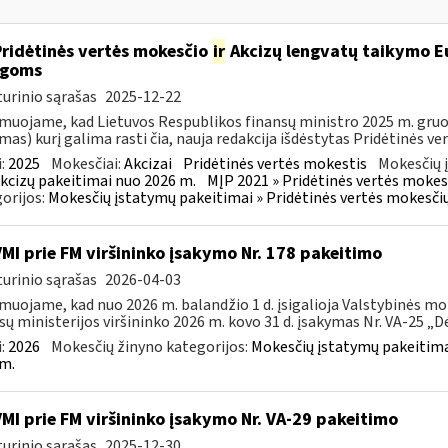
Pridėtinės vertės mokesčio
ir
Akcizų lengvatų taikymo Eu
igoms
urinio sąrašas
2025-12-22
muojame, kad Lietuvos Respublikos finansų ministro 2025 m. gruodž
mas) kurį galima rasti čia, nauja redakcija išdėstytas Pridėtinės ve
:
2025
Mokesčiai:
Akcizai
Pridėtinės vertės mokestis
Mokesčių 
kcizų pakeitimai nuo 2026 m.
MĮP 2021 » Pridėtinės vertės mokes
orijos:
Mokesčių įstatymų pakeitimai » Pridėtinės vertės mokesči
VMI prie FM viršininko įsakymo Nr. 178 pakeitimo
urinio sąrašas
2026-04-03
muojame, kad nuo 2026 m. balandžio 1 d. įsigalioja Valstybinės mo
sų ministerijos viršininko 2026 m. kovo 31 d. įsakymas Nr. VA-25 „Dėl
:
2026
Mokesčių žinyno kategorijos:
Mokesčių įstatymų pakeitima
m.
VMI prie FM viršininko įsakymo Nr. VA-29 pakeitimo
urinio sąrašas
2025-12-30