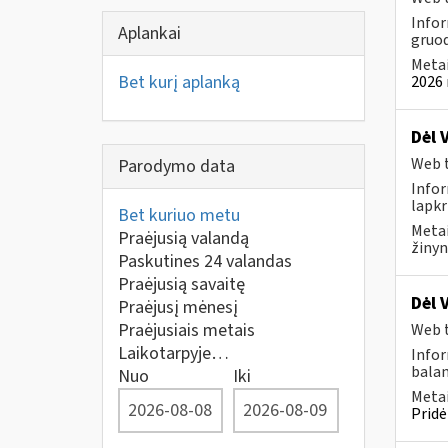
Infor
Aplankai
gruod
Metai
Bet kurį aplanką
2026 
Dėl 
Web t
Parodymo data
Infor
lapkr
Bet kuriuo metu
Metai
Praėjusią valandą
žinyn
Paskutines 24 valandas
Praėjusią savaitę
Dėl 
Praėjusį mėnesį
Praėjusiais metais
Web t
Laikotarpyje…
Infor
balan
Nuo
Iki
Metai
Pridė