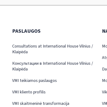
PASLAUGOS
N
Consultations at International House Vilnius /
Mo
Klaipėda
At
Консультации в International House Vilnius /
Klaipėda
Da
VMI teikiamos paslaugos
Mo
VMI kliento profilis
Vi
VMI skaitmeninė transformacija
VM