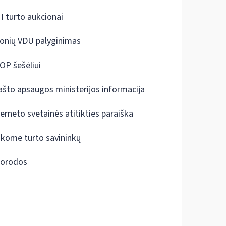
I turto aukcionai
onių VDU palyginimas
OP šešėliui
ašto apsaugos ministerijos informacija
terneto svetainės atitikties paraiška
škome turto savininkų
orodos