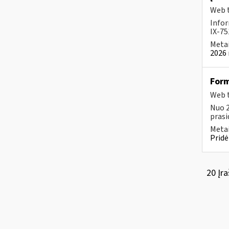
Web t
Infor
IX-75
Metai
2026 
For
Web t
Nuo 2
prasi
Metai
Pridė
20 Įra