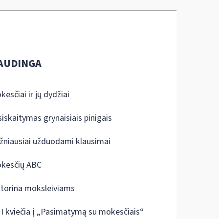
AUDINGA
kesčiai ir jų dydžiai
siskaitymas grynaisiais pinigais
žniausiai užduodami klausimai
kesčių ABC
ktorina moksleiviams
I kviečia į „Pasimatymą su mokesčiais“