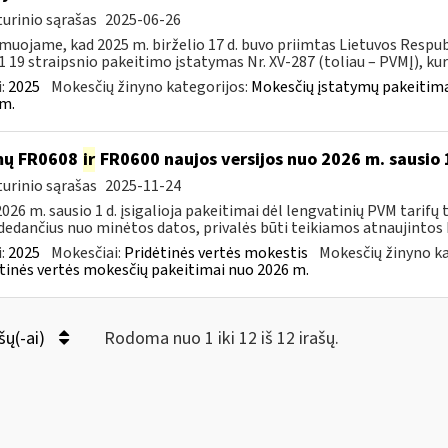
urinio sąrašas
2025-06-26
muojame, kad 2025 m. birželio 17 d. buvo priimtas Lietuvos Respub
1 19 straipsnio pakeitimo įstatymas Nr. XV-287 (toliau – PVMĮ), kuri
:
2025
Mokesčių žinyno kategorijos:
Mokesčių įstatymų pakeitima
m.
mų FR0608
ir
FR0600 naujos versijos nuo 2026 m. sausio 
urinio sąrašas
2025-11-24
026 m. sausio 1 d. įsigalioja pakeitimai dėl lengvatinių PVM tarifų 
dedančius nuo minėtos datos, privalės būti teikiamos atnaujintos 
:
2025
Mokesčiai:
Pridėtinės vertės mokestis
Mokesčių žinyno ka
tinės vertės mokesčių pakeitimai nuo 2026 m.
šų(-ai)
Rodoma nuo 1 iki 12 iš 12 irašų.