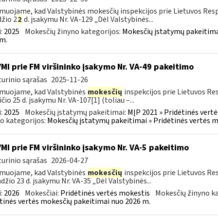
muojame, kad Valstybinės mokesčių inspekcijos prie Lietuvos Respu
žio 2
2
d. įsakymu Nr. VA-129 „Dėl Valstybinės...
:
2025
Mokesčių žinyno kategorijos:
Mokesčių įstatymų pakeitima
m.
VMI prie FM viršininko įsakymo Nr. VA-49 pakeitimo
urinio sąrašas
2025-11-26
muojame, kad Valstybinės
mokesčių
inspekcijos prie Lietuvos Re
ičio 25 d. įsakymu Nr. VA-107[1] (toliau –...
:
2025
Mokesčių įstatymų pakeitimai:
MĮP 2021 » Pridėtinės vert
o kategorijos:
Mokesčių įstatymų pakeitimai » Pridėtinės vertės 
VMI prie FM viršininko įsakymo Nr. VA-5 pakeitimo
urinio sąrašas
2026-04-27
muojame, kad Valstybinės
mokesčių
inspekcijos prie Lietuvos Re
džio 23 d. įsakymu Nr. VA-35 „Dėl Valstybinės...
:
2026
Mokesčiai:
Pridėtinės vertės mokestis
Mokesčių žinyno ka
tinės vertės mokesčių pakeitimai nuo 2026 m.