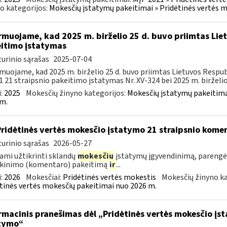
o kategorijos:
Mokesčių įstatymų pakeitimai » Pridėtinės vertės 
rmuojame, kad 2025 m. birželio 25 d. buvo priimtas Li
itimo įstatymas
urinio sąrašas
2025-07-04
muojame, kad 2025 m. birželio 25 d. buvo priimtas Lietuvos Respub
1 21 straipsnio pakeitimo įstatymas Nr. XV-324 bei 2025 m. birželio 2
:
2025
Mokesčių žinyno kategorijos:
Mokesčių įstatymų pakeitima
m.
Pridėtinės vertės mokesčio įstatymo 21 straipsnio kom
urinio sąrašas
2026-05-27
ami užtikrinti sklandų
mokesčių
įstatymų įgyvendinimą, parengė
škinimo (komentaro) pakeitimą
ir
...
:
2026
Mokesčiai:
Pridėtinės vertės mokestis
Mokesčių žinyno ka
tinės vertės mokesčių pakeitimai nuo 2026 m.
rmacinis pranešimas dėl „Pridėtinės vertės mokesčio įs
tymo“