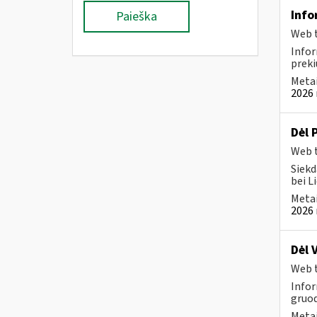
Info
Paieška
Web t
Infor
preki
Metai
2026 
Dėl 
Web t
Siekd
bei L
Metai
2026 
Dėl 
Web t
Infor
gruod
Metai