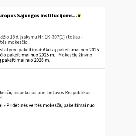
ropos Sąjungos institucijoms...
ir
io 18 d. įsakymu Nr. 1K-307[1] (toliau -
rtės mokesčio...
įstatymų pakeitimai:
Akcizų pakeitimai nuo 2025
čio pakeitimai nuo 2025 m.
Mokesčių žinyno
ų pakeitimai nuo 2026 m.
kesčių inspekcijos prie Lietuvos Respublikos
...
i » Pridėtinės vertės mokesčių pakeitimai nuo