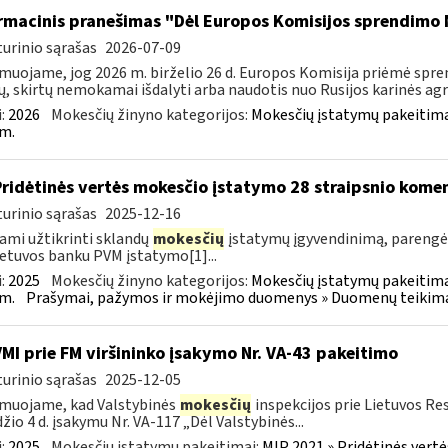
rmacinis pranešimas "Dėl Europos Komisijos sprendimo 
urinio sąrašas
2026-07-09
muojame, jog 2026 m. birželio 26 d. Europos Komisija priėmė spre
ų, skirtų nemokamai išdalyti arba naudotis nuo Rusijos karinės agres
:
2026
Mokesčių žinyno kategorijos:
Mokesčių įstatymų pakeitima
m.
Pridėtinės vertės mokesčio įstatymo 28 straipsnio kom
urinio sąrašas
2025-12-16
ami užtikrinti sklandų
mokesčių
įstatymų įgyvendinimą, paren
ietuvos banku PVM įstatymo[1]...
:
2025
Mokesčių žinyno kategorijos:
Mokesčių įstatymų pakeitima
m.
Prašymai, pažymos ir mokėjimo duomenys » Duomenų teikimas 
VMI prie FM viršininko įsakymo Nr. VA-43 pakeitimo
urinio sąrašas
2025-12-05
muojame, kad Valstybinės
mokesčių
inspekcijos prie Lietuvos Re
žio 4 d. įsakymu Nr. VA-117 „Dėl Valstybinės...
:
2025
Mokesčių įstatymų pakeitimai:
MĮP 2021 » Pridėtinės vert