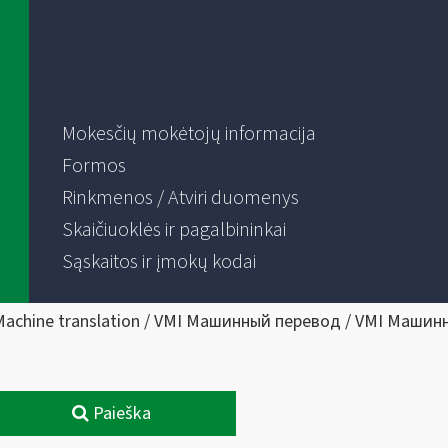
Mokesčių mokėtojų informacija
Formos
Rinkmenos / Atviri duomenys
Skaičiuoklės ir pagalbininkai
Sąskaitos ir įmokų kodai
Machine translation / VMI Машинный перевод / VMI Машин
Paieška