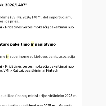
Nr. 2026/1407"
ndimą (ES) Nr. 2026/1407* , dėl importuojamų
ijos prieš...
i » Pridėtinės vertės mokesčių pakeitimai nuo
entaro pakeitimo
ir
papildymo
gėme
ir
suderinome su Lietuvos bankų asociacija
i » Pridėtinės vertės mokesčių pakeitimai nuo
VMI » Raštai, paaiškinimai Fintech
spublikos finansų ministerijos viršininko 2025 m.
ės mokesčio pakeitimai nuo 2025 m.
Mokesčių