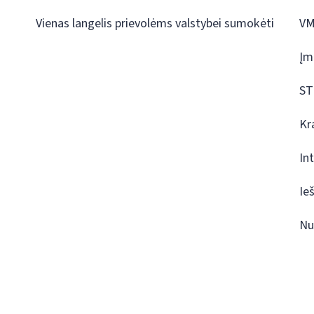
Vienas langelis prievolėms valstybei sumokėti
VM
Įm
ST
Kr
In
Ie
Nu