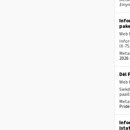
žinyn
Info
pake
Web t
Infor
IX-75
Metai
2026 
Dėl 
Web t
Siekd
paai
Metai
Pridė
Info
įsta