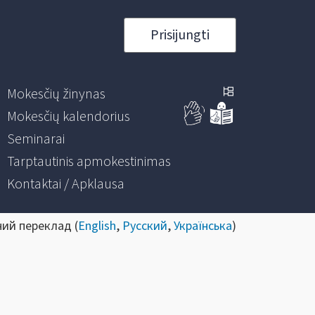
Prisijungti
Mokesčių žinynas
Mokesčių kalendorius
Seminarai
Tarptautinis apmokestinimas
Kontaktai / Apklausa
ний переклад (
English
,
Русский
,
Українська
)