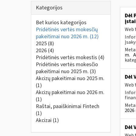
Kategorijos
Dėl 
įsta
Bet kurios kategorijos
Pridėtinės vertės mokesčių
Web t
pakeitimai nuo 2026 m.
(12)
Infor
Įsaky
2025
(8)
Metai
2026
(4)
m.
A
Pridėtinės vertės mokestis
(4)
kateg
Pridėtinės vertės mokesčio
pakeitimai nuo 2025 m.
(3)
Dėl 
Akcizų pakeitimai nuo 2025 m.
(1)
Web t
Akcizų pakeitimai nuo 2026 m.
Infor
finan
(1)
Metai
Raštai, paaiškinimai Fintech
2026 
(1)
Akcizai
(1)
Dėl 
Web t