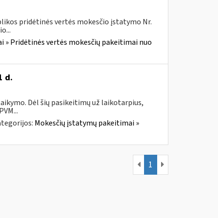
likos pridėtinės vertės mokesčio įstatymo Nr.
o...
i » Pridėtinės vertės mokesčių pakeitimai nuo
1 d.
taikymo. Dėl šių pasikeitimų už laikotarpius,
PVM...
tegorijos:
Mokesčių įstatymų pakeitimai »
1