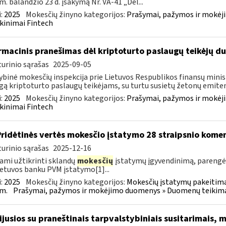
m. balandžio 23 d. įsakymą Nr. VA-41 „Dėl...
:
2025
Mokesčių žinyno kategorijos:
Prašymai, pažymos ir mokėj
kinimai Fintech
rmacinis pranešimas dėl kriptoturto paslaugų teikėjų 
urinio sąrašas
2025-09-05
ybinė mokesčių inspekcija prie Lietuvos Respublikos finansų minist
gą kriptoturto paslaugų teikėjams, su turtu susietų žetonų emiten
:
2025
Mokesčių žinyno kategorijos:
Prašymai, pažymos ir mokėj
kinimai Fintech
Pridėtinės vertės mokesčio įstatymo 28 straipsnio kom
urinio sąrašas
2025-12-16
ami užtikrinti sklandų
mokesčių
įstatymų įgyvendinimą, paren
ietuvos banku PVM įstatymo[1]...
:
2025
Mokesčių žinyno kategorijos:
Mokesčių įstatymų pakeitima
m.
Prašymai, pažymos ir mokėjimo duomenys » Duomenų teikimas 
sijusios su praneštinais tarpvalstybiniais susitarimais,