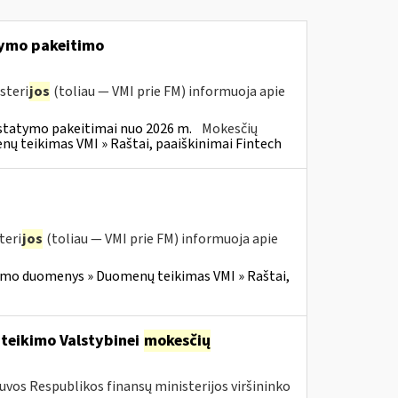
ymo pakeitimo
steri
jos
(toliau — VMI prie FM) informuoja apie
statymo pakeitimai nuo 2026 m.
Mokesčių
 teikimas VMI » Raštai, paaiškinimai Fintech
teri
jos
(toliau — VMI prie FM) informuoja apie
imo duomenys » Duomenų teikimas VMI » Raštai,
 teikimo Valstybinei
mokesčių
tuvos Respublikos finansų ministerijos viršininko