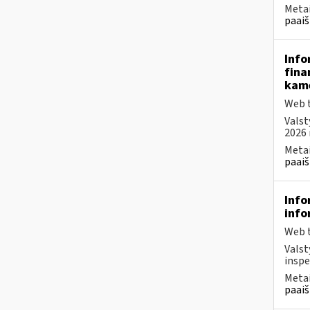
Metai
paaiš
Info
fina
kam
Web t
Valst
2026 
Metai
paaiš
Info
info
Web t
Valst
inspe
Metai
paaiš