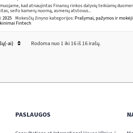
muojame, kad atnaujintas Finansų rinkos dalyvių teikiamų duomen
itas, seifo kamerų nuomą, asmenų atstovus...
:
2025
Mokesčių žinyno kategorijos:
Prašymai, pažymos ir mokėj
kinimai Fintech
šų(-ai)
Rodoma nuo 1 iki 16 iš 16 irašų.
PASLAUGOS
N