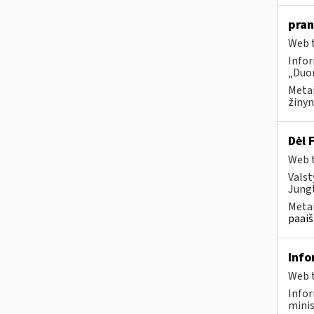
pran
Web t
Infor
„Duom
Metai
žinyn
Dėl 
Web t
Valst
Jungt
Metai
paaiš
Info
Web t
Infor
minis