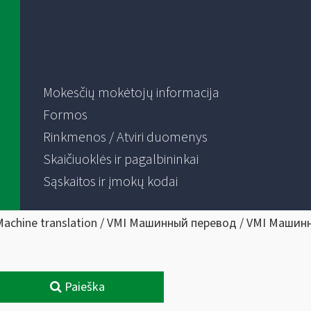
Mokesčių mokėtojų informacija
Formos
Rinkmenos / Atviri duomenys
Skaičiuoklės ir pagalbininkai
Sąskaitos ir įmokų kodai
Machine translation / VMI Машинный перевод / VMI Машин
Paieška