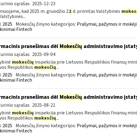
urinio sąrašas
2025-12-23
muojame, kad 2025 m. gruodžio 2
2
d. priimtas Valstybinės
mokes
Valstybinės...
:
2025
Mokesčių žinyno kategorijos:
Prašymai, pažymos ir mokėj
kinimai Fintech
rmacinis pranešimas dėl
Mokesčių
administravimo įstat
urinio sąrašas
2025-09-04
ybinė
mokesčių
inspekcija prie Lietuvos Respublikos finansų mini
vos Respublikos
mokesčių
...
:
2025
Mokesčių žinyno kategorijos:
Prašymai, pažymos ir mokėj
kinimai Fintech
rmacinis pranešimas dėl
Mokesčių
administravimo įstat
urinio sąrašas
2025-08-21
ybinė
mokesčių
inspekcija prie Lietuvos Respublikos finansų mini
vos Respublikos
mokesčių
...
:
2025
Mokesčių žinyno kategorijos:
Prašymai, pažymos ir mokėj
kinimai Fintech