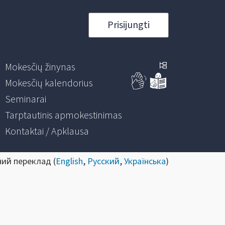
Prisijungti
Mokesčių žinynas
Mokesčių kalendorius
Seminarai
Tarptautinis apmokestinimas
Kontaktai / Apklausa
ний переклад (
English
,
Русский
,
Українська
)