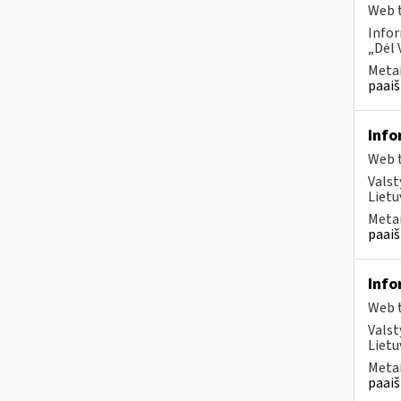
Web t
Infor
„Dėl 
Metai
paaiš
Info
Web t
Valst
Lietu
Metai
paaiš
Info
Web t
Valst
Lietu
Metai
paaiš