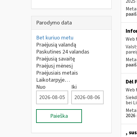
2025 
Metai
paaiš
Parodymo data
Info
Bet kuriuo metu
Web t
Praėjusią valandą
Valst
Paskutines 24 valandas
parei
Praėjusią savaitę
Metai
paaiš
Praėjusį mėnesį
Praėjusiais metais
Laikotarpyje…
Dėl 
Nuo
Iki
Web t
Siekd
bei L
Metai
Paieška
2026 
, su