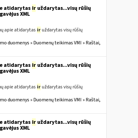
ie atidarytas
ir
uždarytas...visų rūšių
gavėjus XML
ų apie atidarytas
ir
uždarytas visų rūšių
imo duomenys » Duomenų teikimas VMI » Raštai,
ie atidarytas
ir
uždarytas...visų rūšių
gavėjus XML
ų apie atidarytas
ir
uždarytas visų rūšių
imo duomenys » Duomenų teikimas VMI » Raštai,
ie atidarytas
ir
uždarytas...visų rūšių
gavėjus XML