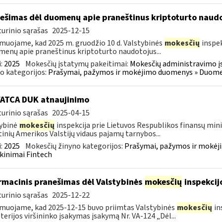
ešimas dėl duomenų apie praneštinus kriptoturto naudo
urinio sąrašas
2025-12-15
muojame, kad 2025 m. gruodžio 10 d. Valstybinės
mokesčių
inspek
enų apie praneštinus kriptoturto naudotojus...
:
2025
Mokesčių įstatymų pakeitimai:
Mokesčių administravimo į
o kategorijos:
Prašymai, pažymos ir mokėjimo duomenys » Duomenų
FATCA DUK atnaujinimo
urinio sąrašas
2025-04-15
ybinė
mokesčių
inspekcija prie Lietuvos Respublikos finansų minis
inių Amerikos Valstijų vidaus pajamų tarnybos...
:
2025
Mokesčių žinyno kategorijos:
Prašymai, pažymos ir mokėj
kinimai Fintech
rmacinis pranešimas dėl Valstybinės
mokesčių
inspekcij
urinio sąrašas
2025-12-22
muojame, kad 2025-12-15 buvo priimtas Valstybinės
mokesčių
in
terijos viršininko įsakymas įsakymą Nr. VA-124 „Dėl...