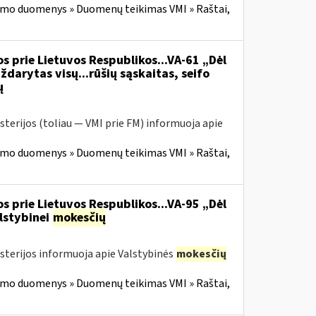
imo duomenys » Duomenų teikimas VMI » Raštai,
s prie Lietuvos Respublikos...VA-61 „Dėl
ždarytas visų...rūšių sąskaitas, seifo
ų
sterijos (toliau — VMI prie FM) informuoja apie
imo duomenys » Duomenų teikimas VMI » Raštai,
s prie Lietuvos Respublikos...VA-95 „Dėl
lstybinei
mokesčių
isterijos informuoja apie Valstybinės
mokesčių
imo duomenys » Duomenų teikimas VMI » Raštai,