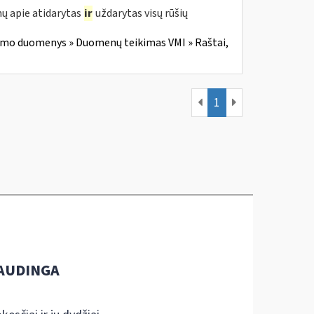
ų apie atidarytas
ir
uždarytas visų rūšių
imo duomenys » Duomenų teikimas VMI » Raštai,
1
AUDINGA