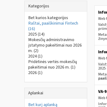
Kategorijos
Info
Bet kurios kategorijos
Web t
Raštai, paaiškinimai Fintech
Valst
(16)
priim
2025
(14)
Metai
žinyn
Mokesčių administravimo
įstatymo pakeitimai nuo 2026
m.
(2)
Info
2024
(1)
Web t
Pridėtinės vertės mokesčių
Valst
pakeitimai nuo 2026 m.
(1)
2025 
2026
(1)
Metai
paaiš
VA-9
Aplankai
Web t
Infor
Bet kurį aplanką