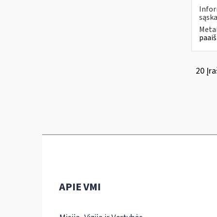
Infor
sąska
Metai
paaiš
20 Įra
APIE VMI