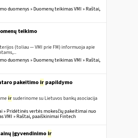
imo duomenys » Duomenų teikimas VMI » Raštai,
duomenų teikimo
erijos (toliau — VMI prie FM) informuoja apie
tams,...
imo duomenys » Duomenų teikimas VMI » Raštai,
entaro pakeitimo
ir
papildymo
gėme
ir
suderinome su Lietuvos bankų asociacija
i » Pridėtinės vertės mokesčių pakeitimai nuo
VMI » Raštai, paaiškinimai Fintech
 mainų įgyvendinimo
ir