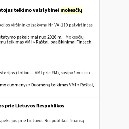
tojus teikimo valstybinei
mokesčių
cijos viršininko įsakymu Nr. VA-119 patvirtintas
statymo pakeitimai nuo 2026 m.
Mokesčių
 teikimas VMI » Raštai, paaiškinimai Fintech
terijos (toliau — VMI prie FM), susipažinusi su
imo duomenys » Duomenų teikimas VMI » Raštai,
os prie Lietuvos Respublikos
spekcijos prie Lietuvos Respublikos finansų