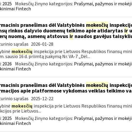
:
2025
Mokesčių žinyno kategorijos:
Prašymai, pažymos ir mokėj
kinimai Fintech
rmacinis pranešimas dėl Valstybinės
mokesčių
inspekcijo
nsų rinkos dalyvio duomenų teikimo apie atidarytas
ir
u
erų nuomą, asmenų atstovus
ir
naudos gavėjus taisykli
urinio sąrašas
2026-01-28
ybinė
mokesčių
inspekcija prie Lietuvos Respublikos finansų mini
m. sausio 16 d. priimtą įsakymą Nr. VA-7 „Dėl...
:
2026
Mokesčių žinyno kategorijos:
Prašymai, pažymos ir mokėj
kinimai Fintech
rmacinis pranešimas dėl Valstybinės
mokesčių
inspekcijo
rmacijos apie platformose vykdomas veiklas teikimo va
urinio sąrašas
2025-12-22
ybinė
mokesčių
inspekcija prie Lietuvos Respublikos finansų min
kcijos prie Lietuvos...
:
2025
Mokesčių žinyno kategorijos:
Prašymai, pažymos ir mokėj
kinimai Fintech