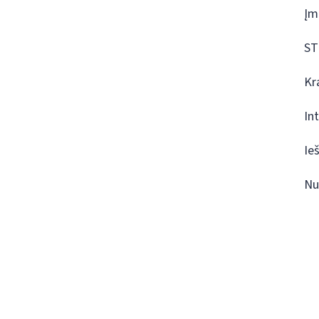
Įm
ST
Kr
In
Ie
Nu