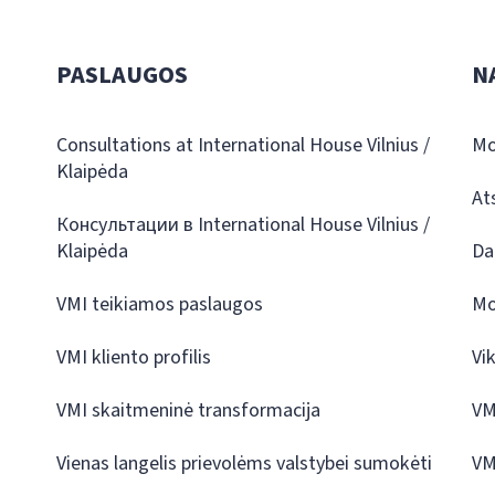
PASLAUGOS
N
Consultations at International House Vilnius /
Mo
Klaipėda
At
Консультации в International House Vilnius /
Klaipėda
Da
VMI teikiamos paslaugos
Mo
VMI kliento profilis
Vi
VMI skaitmeninė transformacija
VM
Vienas langelis prievolėms valstybei sumokėti
VM