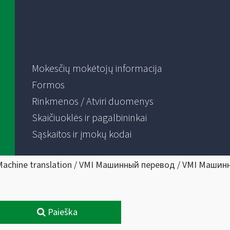
Mokesčių mokėtojų informacija
Formos
Rinkmenos / Atviri duomenys
Skaičiuoklės ir pagalbininkai
Sąskaitos ir įmokų kodai
Machine translation / VMI Машинный перевод / VMI Машин
Paieška