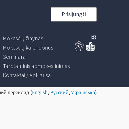
Prisijungti
Mokesčių žinynas
Mokesčių kalendorius
Seminarai
Tarptautinis apmokestinimas
Kontaktai / Apklausa
ний переклад (
English
,
Русский
,
Українська
)