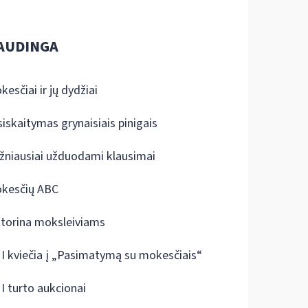
AUDINGA
kesčiai ir jų dydžiai
siskaitymas grynaisiais pinigais
žniausiai užduodami klausimai
kesčių ABC
ktorina moksleiviams
I kviečia į „Pasimatymą su mokesčiais“
I turto aukcionai