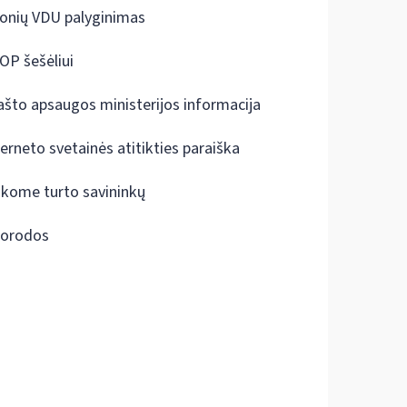
onių VDU palyginimas
OP šešėliui
ašto apsaugos ministerijos informacija
terneto svetainės atitikties paraiška
škome turto savininkų
orodos